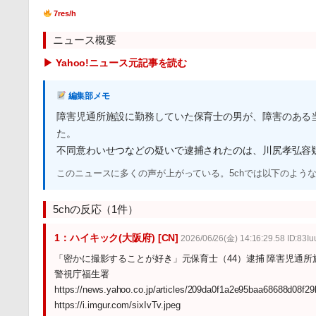
7res/h
ニュース概要
▶ Yahoo!ニュース元記事を読む
編集部メモ
障害児通所施設に勤務していた保育士の男が、障害のある
た。
不同意わいせつなどの疑いで逮捕されたのは、川尻孝弘容疑
このニュースに多くの声が上がっている。5chでは以下のよう
5chの反応（1件）
1：ハイキック(大阪府) [CN]
2026/06/26(金) 14:16:29.58 ID:83I
「密かに撮影することが好き」元保育士（44）逮捕 障害児通所
警視庁福生署
https://news.yahoo.co.jp/articles/209da0f1a2e95baa68688d08f2
https://i.imgur.com/sixIvTv.jpeg