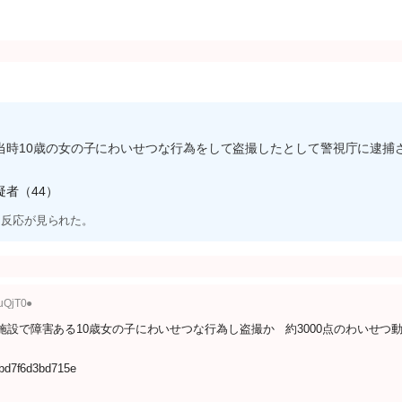
当時10歳の女の子にわいせつな行為をして盗撮したとして警視庁に逮捕
者（44）
な反応が見られた。
uuQjT0●
施設で障害ある10歳女の子にわいせつな行為し盗撮か 約3000点のわいせつ
9bd7f6d3bd715e