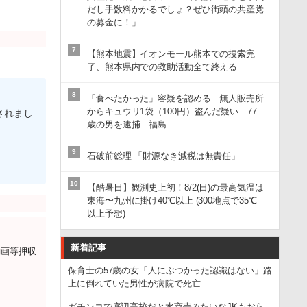
だし手数料かかるでしょ？ぜひ街頭の共産党
の募金に！」
7
【熊本地震】イオンモール熊本での捜索完
了、熊本県内での救助活動全て終える
8
「食べたかった」容疑を認める 無人販売所
からキュウリ1袋（100円）盗んだ疑い 77
されまし
歳の男を逮捕 福島
9
石破前総理 「財源なき減税は無責任」
10
【酷暑日】観測史上初！8/2(日)の最高気温は
東海〜九州に掛け40℃以上 (300地点で35℃
以上予想)
新着記事
動画等押収
保育士の57歳の女「人にぶつかった認識はない」路
上に倒れていた男性が病院で死亡
ガチンコで底辺高校だと水商売みたいなJKもおら