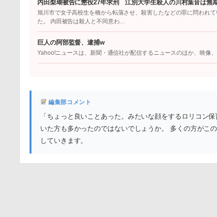
内田梨瑚被告に懲役27年求刑 江別大学生殺人の川村葉音は無
旭川市で女子高校生を橋から転落させ、殺害したなどの罪に問われてい
た。 内田被告は殺人と不同意わ…
巨人の阿部監督、逮捕w
Yahoo!ニュースは、新聞・通信社が配信するニュースのほか、映
編集部コメント
「ちょっと良いことあった。みたいな顔をするロリコン保
いた方も多かったのではないでしょうか。 多くの方がこ
していきます。