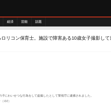
経済
芸能
話題
ロリコン保育士。施設で障害ある10歳女子撮影して
女の子にわいせつな行為をして盗撮したとして警視庁に逮捕されました。
（44）