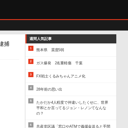
週間人気記事
逮捕
1
熊本県 震度5弱
2
ガス爆発 2名重軽傷 千葉
3
FX戦士くるみちゃんアニメ化
4
28年前の思い出
5
たかだか4人程度で仲違いしたくせに、世界
平和とか言ってるジョン・レノンてなんな
の？
6
共産党区議「窓口やATMで義援金送ると手間