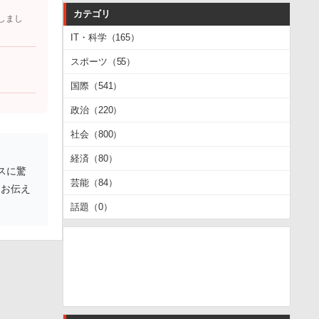
カテゴリ
しまし
IT・科学（165）
スポーツ（55）
国際（541）
政治（220）
社会（800）
経済（80）
スに驚
芸能（84）
きお伝え
話題（0）