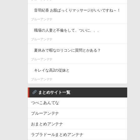
音羽紀香 お股ぱっくりマッサージがいいですね～！
ブルーアンテナ
職場の人妻と不倫をして、ついに、、、
ブルーアンテナ
夏休みで暇なロリコンに質問とかある？
ブルーアンテナ
キレイな高2の従妹と
ブルーアンテナ
まとめサイト一覧
つべこあんてな
ブルーアンテナ
おまとめアンテナ
ラブラドールまとめアンテナ