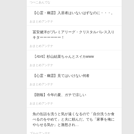
つべこあんてな
【心霊・幽霊】入居者はいないはずなのに・・・。
おまとめアンテナ
冨安健洋がプレミアリーグ・クリスタルパレス入り
キターーーーーー！
おまとめアンテナ
【ﾒﾛﾒﾛ】杉山結菜ちゃんとスイカwww
おまとめアンテナ
【心霊・幽霊】見てはいけない何者
おまとめアンテナ
【朗報】今年の夏、ガチで涼しい
おまとめアンテナ
魚の缶詰を洗うと気が遠くなるので「自分洗うか食
べるのをやめて」と夫に頼んだ。でも「家事を俺に
やらせる気か」と激怒され…
ブルーアンテナ