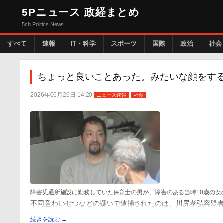
5Pニュース 政経まとめ
5ch Politics News
すべて
速報
IT・科学
スポーツ
国際
政治
社会
ちょっと良いことあった。みたいな顔をする
2026年06月26日 14:20
ニュース速報
社会
障害児通所施設に勤務していた保育士の男が、障害のある当時10歳の
不同意わいせつなどの疑いで逮捕されたのは、川尻孝弘容疑者
続きを読む →