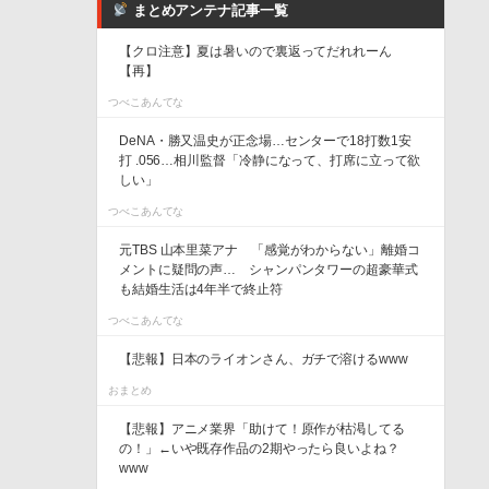
まとめアンテナ記事一覧
【クロ注意】夏は暑いので裏返ってだれれーん
【再】
つべこあんてな
DeNA・勝又温史が正念場…センターで18打数1安
打 .056…相川監督「冷静になって、打席に立って欲
しい」
つべこあんてな
元TBS 山本里菜アナ 「感覚がわからない」離婚コ
メントに疑問の声… シャンパンタワーの超豪華式
も結婚生活は4年半で終止符
つべこあんてな
【悲報】日本のライオンさん、ガチで溶けるwww
おまとめ
【悲報】アニメ業界「助けて！原作が枯渇してる
の！」←いや既存作品の2期やったら良いよね？
www