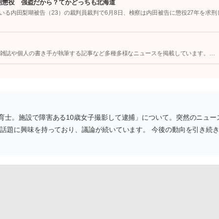
期懲役 強盗だから？てかどっちも北海道
る内田梨瑚被告（23）の裁判員裁判で6月8日、検察は内田被告に懲役27年を求刑
像、雑誌や個人の書き手が執筆する記事など多種多様なニュースを掲載しています。…
育士。施設で障害ある10歳女子撮影して逮捕」について。突然のニュー
の話題に興味を持っており、議論が続いています。 今後の動向を引き続