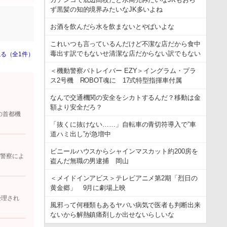
ず黒髪の知的境界みたいなJK多いよね
お酒を飲んだら水を飲まないとやばいよな
これいつも言っているんだけど不潔な店だから食中
毒出す訳でもないせ清潔な店だからない訳でもない
る（全1件）
＜機動警察パトレイバー EZY＞イングラム・プラ
ス2号機 ROBOT魂に 17式特型指揮車付属
なんで交通機関の安全をシカトするんだ？移動は金
額より安全だろ？
の首都機
「抜くに抜けない……」自転車の青切符導入で”車
道ハミ出し”が急増中
ビニールハウスからシャインマスカット約200房を
 警察によ
盗んだ無職の男逮捕 岡山
＜メイドインアビス＞テレビアニメ第2期「烈日の
黄金郷」 9月に劇場上映
受理され
風邪って何種類もあるヤバい病気で医者も判断出来
ないから解熱鎮痛剤しか出せないらしいな