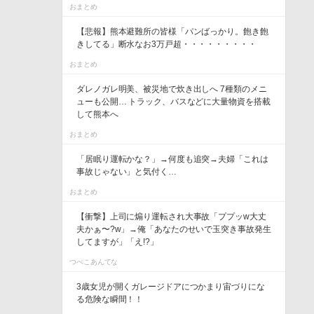
おまとめ
【悲報】熊本避難所の皆様「パンばっかり。飽き飽
きしてる」断水なお3万戸超・・・・・・・・・
おまとめ
ダレノガレ明美、被災地で炊き出しへ 7種類のメニ
ューも公開… トラック、バスなどに大量物資を搭載
して熊本へ
おまとめ
「居眠り運転かな？」→何度も追突→夫婦「これは
事故じゃない」と気付く…
おまとめ
【衝撃】上司に煽り運転され大事故「ププッw大丈
夫かぁ〜?w」→俺「あなたのせいで玉突き事故発生
してますが」「え!?」
つべこあんてな
3歳女児が開くガレージドアにつかまり宙づりにな
る危険な瞬間！！