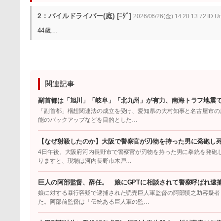
2：パイルドライバー(庭) [ﾆﾀﾞ]
2026/06/26(金) 14:20:13.72 ID:
44歳…
関連記事
副首都は「旭川」「岐阜」「北九州」が有力、南海トラフ地震
「副首都」構想関連法の成立を受け、愛知県の大村知事と名古屋市の
能のバックアップなどを目的とした…
【なぜ射殺したのか】大阪で警察官が刃物を持った男に発砲し
4日午後、大阪府河内長野市で警察官が刃物を持った男に拳銃を発砲
りますと、現場は河内長野市木戸…
巨人の阿部監督、辞任。 娘にGPTに相談されて警察呼ばれ逮
娘に対する暴行容疑で逮捕された読売巨人軍監督の阿部慎之助容疑者
た。阿部前監督は「伝統ある巨人軍の監…