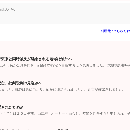
UmUJQT/+0
引用元：5ちゃんね
で東京と同時被災が懸念される地域は除外へ
広沢市長が会見を開き、副首都の指定を目指す考えを表明しました。 大規模災害時
死亡、批判殺到の見込みへ
しました。銃弾は男に当たり、病院に搬送されましたが、死亡が確認されました。
捕されたためw
（４７）は２６日午前、山口寿一オーナーと面会し、監督を辞任すると申し入れ、