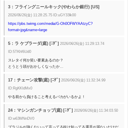
3：フライングニールキック(やわらか銀行) [US]
2026/06/26(金) 11:28:25.75 ID:uGY33lk00
https://pbs.twimg.com/media/G-Oh0OFWYAAtzyC?
format=jpg&name=large
5：ラ ケブラーダ(庭) [ﾆﾀﾞ]
2026/06/26(金) 11:29:13.74
ID:5TKhf6Ud0
スレタイ何か笑い要素あるのか？
とうとう頭がおかしくなったか…
17：チェーン攻撃(庭) [ﾆﾀﾞ]
2026/06/26(金) 11:32:34.99
ID:RgKKldMx0
やる前から負けること考えるバカがいるかよ！
24：マシンガンチョップ(庭) [ﾆﾀﾞ]
2026/06/26(金) 11:34:03.50
ID:w63WNnDV0
ブラジルが強くないって言ってる奴は知ってる選手が居ないだけだ