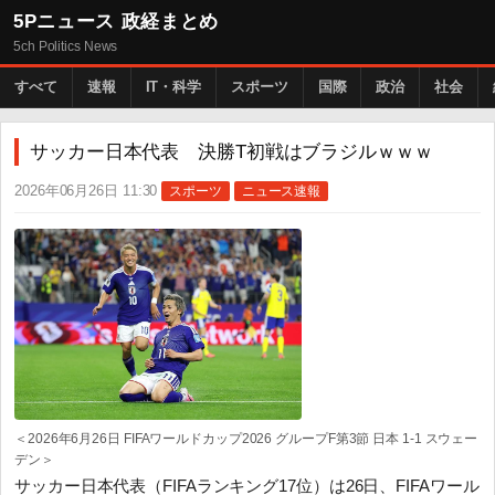
5Pニュース 政経まとめ
5ch Politics News
すべて
速報
IT・科学
スポーツ
国際
政治
社会
サッカー日本代表 決勝T初戦はブラジルｗｗｗ
2026年06月26日 11:30
スポーツ
ニュース速報
＜2026年6月26日 FIFAワールドカップ2026 グループF第3節 日本 1-1 スウェー
デン＞
サッカー日本代表（FIFAランキング17位）は26日、FIFAワール