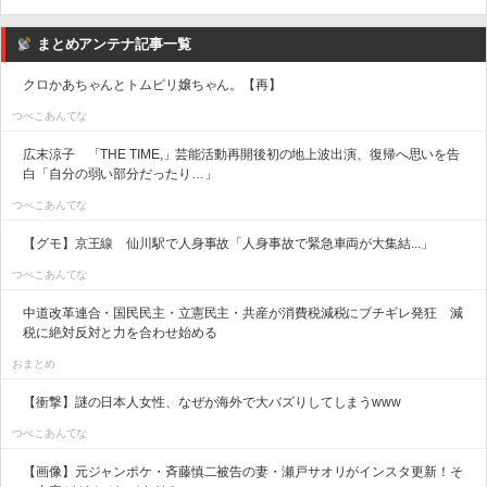
まとめアンテナ記事一覧
クロかあちゃんとトムピリ嬢ちゃん。【再】
つべこあんてな
広末涼子 「THE TIME,」芸能活動再開後初の地上波出演、復帰へ思いを告
白「自分の弱い部分だったり…」
つべこあんてな
【グモ】京王線 仙川駅で人身事故「人身事故で緊急車両が大集結...」
つべこあんてな
中道改革連合・国民民主・立憲民主・共産が消費税減税にブチギレ発狂 減
税に絶対反対と力を合わせ始める
おまとめ
【衝撃】謎の日本人女性、なぜか海外で大バズりしてしまうwww
つべこあんてな
【画像】元ジャンポケ・斉藤慎二被告の妻・瀬戸サオリがインスタ更新！そ