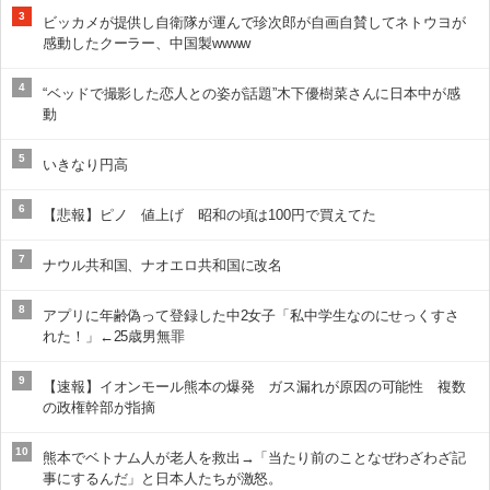
3
ビッカメが提供し自衛隊が運んで珍次郎が自画自賛してネトウヨが
感動したクーラー、中国製wwww
4
“ベッドで撮影した恋人との姿が話題”木下優樹菜さんに日本中が感
動
5
いきなり円高
6
【悲報】ピノ 値上げ 昭和の頃は100円で買えてた
7
ナウル共和国、ナオエロ共和国に改名
8
アプリに年齢偽って登録した中2女子「私中学生なのにせっくすさ
れた！」←25歳男無罪
9
【速報】イオンモール熊本の爆発 ガス漏れが原因の可能性 複数
の政権幹部が指摘
10
熊本でベトナム人が老人を救出→「当たり前のことなぜわざわざ記
事にするんだ」と日本人たちが激怒。