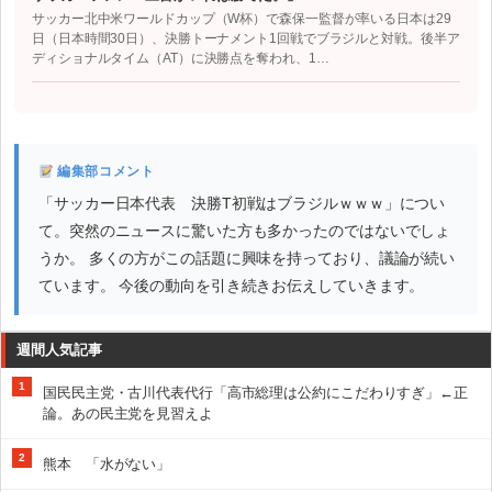
サッカー北中米ワールドカップ（W杯）で森保一監督が率いる日本は29
日（日本時間30日）、決勝トーナメント1回戦でブラジルと対戦。後半ア
ディショナルタイム（AT）に決勝点を奪われ、1…
編集部コメント
「サッカー日本代表 決勝T初戦はブラジルｗｗｗ」につい
て。突然のニュースに驚いた方も多かったのではないでしょ
うか。 多くの方がこの話題に興味を持っており、議論が続い
ています。 今後の動向を引き続きお伝えしていきます。
週間人気記事
1
国民民主党・古川代表代行「高市総理は公約にこだわりすぎ」←正
論。あの民主党を見習えよ
2
熊本 「水がない」