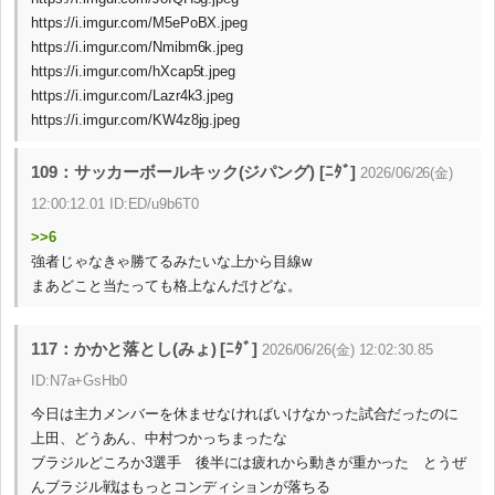
https://i.imgur.com/M5ePoBX.jpeg
https://i.imgur.com/Nmibm6k.jpeg
https://i.imgur.com/hXcap5t.jpeg
https://i.imgur.com/Lazr4k3.jpeg
https://i.imgur.com/KW4z8jg.jpeg
109：サッカーボールキック(ジパング) [ﾆﾀﾞ]
2026/06/26(金)
12:00:12.01 ID:ED/u9b6T0
>>6
強者じゃなきゃ勝てるみたいな上から目線w
まあどこと当たっても格上なんだけどな。
117：かかと落とし(みょ) [ﾆﾀﾞ]
2026/06/26(金) 12:02:30.85
ID:N7a+GsHb0
今日は主力メンバーを休ませなければいけなかった試合だったのに
上田、どうあん、中村つかっちまったな
ブラジルどころか3選手 後半には疲れから動きが重かった とうぜ
んブラジル戦はもっとコンディションが落ちる