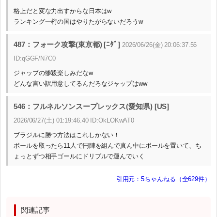
格上だと変な力出すからな日本はw
ランキング一桁の国はやりたがらないだろうw
487：フォーク攻撃(東京都) [ﾆﾀﾞ]
2026/06/26(金) 20:06:37.56
ID:qGGF/N7C0
ジャップの惨殺楽しみだなw
どんな言い訳用意してるんだろなジャップはww
546：フルネルソンスープレックス(愛知県) [US]
2026/06/27(土) 01:19:46.40 ID:OkLOKwAT0
ブラジルに勝つ方法はこれしかない！
ボールを取ったら11人で円陣を組んで真ん中にボールを置いて、ち
ょっとずつ相手ゴールにドリブルで運んでいく
引用元：5ちゃんねる（全629件）
関連記事