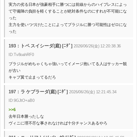
実力の劣る日本が強豪相手に勝つには前線からのハイプレスによっ
て守備陣の負担を軽くすることが絶対条件なのにすれが不可能にな
った
主力を使いつづけたことによってブラジルに勝つ可能性はゼロにな
った
193：トペ スイシーダ(庭) [ﾆﾀﾞ]
2026/06/26(金) 12:20:38.36
ID:Tv8oahRF0
ブラジルがめちゃくちゃ強いってイメージ抱いてる人はサッカー観
が古い
キャプ翼で止まってるだろ
197：ラ ケブラーダ(庭) [ﾆﾀﾞ]
2026/06/26(金) 12:21:45.34
ID:9GJtO+aB0
>>6
去年日本勝ったしな
ヴィニに理不尽な事されなければ十分チャンスあるやろ