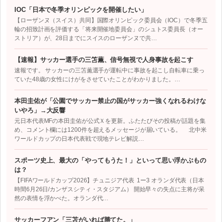
IOC「日本で冬季オリンピックを開催したい」
【ローザンヌ（スイス）共同】国際オリンピック委員会（IOC）で冬季五
輪の招致計画を評価する「将来開催地委員会」のシュトス委員長（オー
ストリア）が、28日までにスイスのローザンヌで共…
【速報】サッカー選手の三笘薫、信号無視で人身事故を起こす
速報です。 サッカーの三笘薫選手が運転中に事故を起こし自転車に乗っ
ていた48歳の女性にけがをさせていたことがわかりました。…
本田圭佑が「公園でサッカー禁止の国がサッカー強くなれるわけな
いやろ」→大反響
元日本代表MFの本田圭佑が公式Ｘを更新。ふたたびその投稿が話題を集
め、コメント欄には1200件を超えるメッセージが届いている。 北中米
ワールドカップの日本代表戦で現地テレビ解説…
スポーツ史上、最大の「やってもうた！」といって思い浮かぶもの
は？
【FIFAワールドカップ2026】チュニジア代表 1ー3 オランダ代表（日本
時間6月26日/カンザスシティ・スタジアム） 開始早々の失点に主将が呆
然の表情を浮かべた。オランダ代…
サッカーフアン「三苫がいれば勝てた。」