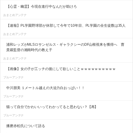
【心霊・幽霊】今現在進行中なんだが助けろ
おまとめアンテナ
【速報】PL学園野球部が休部して今年で10年目、PL学園の全生徒数は35人
おまとめアンテナ
浦和レッズがMLSロサンゼルス・ギャラクシーのDF山根視来を獲得へ 曺
貴裁監督の湘南時代の教え子
おまとめアンテナ
【画像】女の子が工ッチの後にして欲しいことｗｗｗｗｗｗｗｗｗｗ
ブルーアンテナ
中川朋美 １メートル越えの大迫力白おっぱい！！
ブルーアンテナ
猫って自分でかわいいってわかってると思わない？【再】
ブルーアンテナ
播磨赤松氏について語る