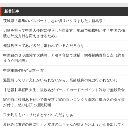
新着記事
茨城県「群馬のパスポート、思い切りパクりました」群馬県「
刃物を持って中国大使館に侵入した自衛官、地裁で動機明かす「中国の強
硬な外交方針を変えさせるため」
俺は哲学ってあだ名だし嫌われているんだろうな…
中国籍の３６歳関学大助教、万引き容疑で逮捕 栄養補助食品１点（約６
４００円相当）
中露軍艦4隻が“日本一周”
避難所ってリア充しかいられないから、高齢独身の俺は行かれないわ
【悲報】早稲田大生、複数名がゴールドカードのポイント詐欺で無銭飲食
家の前に標識あるせいで道が狭く家の白いコンクリ舗装に車カスのタイ痕
が付く。怒り心頭で標識切断
フナ釣りもハマりだすとヤバいんだよなぁ…
夏休みに友達の家に行くと友達の母ちゃんが冷えた水ようかんを出してく