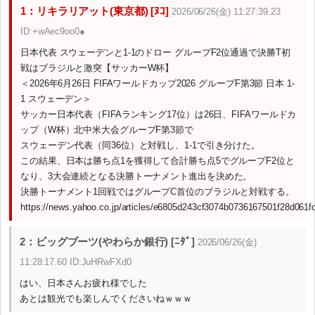
1：リキラリアット(東京都) [ﾇｺ]
2026/06/26(金) 11:27:39.23
ID:+wAec9oo0●
日本代表 スウェーデンと1-1のドロー グループF2位通過で決勝T初
戦はブラジルと激突【サッカーW杯】
＜2026年6月26日 FIFAワールドカップ2026 グループF第3節 日本 1-
1 スウェーデン＞
サッカー日本代表（FIFAランキング17位）は26日、FIFAワールドカ
ップ（W杯）北中米大会グループF第3節で
スウェーデン代表（同36位）と対戦し、1-1で引き分けた。
この結果、日本は勝ち点1を獲得して合計勝ち点5でグループF2位と
なり、3大会連続となる決勝トーナメント進出を決めた。
決勝トーナメント1回戦ではグループC首位のブラジルと対戦する。
https://news.yahoo.co.jp/articles/e6805d243cf3074b0736167501f28d061f
2：ビッグブーツ(やわらか銀行) [ﾆﾀﾞ]
2026/06/26(金)
11:28:17.60 ID:JuHRwFXd0
はい、日本さんお疲れ様でした
あとは観光でも楽しんでくださいねｗｗｗ