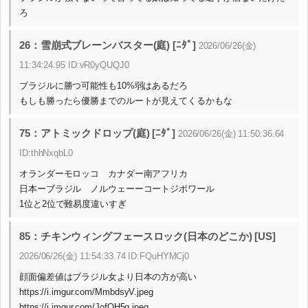
ろ
26：雪崩式ブレーンバスター(庭) [ﾆﾀﾞ]
2026/06/26(金)
11:34:24.95 ID:vR0yQUQJ0
ブラジルに勝つ可能性も10%弱はあるだろ
もしも勝ったら優勝までのルートが見えてくるかもな
75：アトミックドロップ(庭) [ﾆﾀﾞ]
2026/06/26(金) 11:50:36.64
ID:thhNxqbL0
オランダーモロッコ カナダー南アフリカ
日本ーブラジル ノルウェーーコートジボワール
1位と2位で難易度違いすぎ
85：チキンウィングフェースロック(日本のどこか) [US]
2026/06/26(金) 11:54:33.74 ID:FQuHYMCj0
顔面偏差値はブラジル女より日本の方が高い
https://i.imgur.com/MmbdsyV.jpeg
https://i.imgur.com/JofQH5g.jpeg