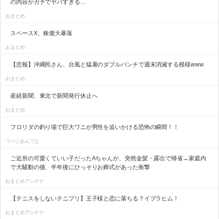
の内容がガチでヤバすぎる…
おまとめ
スペースX、株価大暴落
おまとめ
【悲報】沖縄民さん、台風と猛暑のダブルパンチで週末消滅する模様www
おまとめ
産経新聞、東北で新聞発行休止へ
おまとめ
フロリダの釣り場で巨大ワニが男性を追いかける恐怖の瞬間！！
つべこあんてな
ご近所の可愛くていい子だったAちゃんが、突然金髪・露出で帰省→家庭内
で大騒動の後、半年後にひっそりお葬式があった衝撃
おまとめアンテナ
【テニスをしないテニプリ】王子様と恋に落ちる？イブラヒム！
おまとめアンテナ