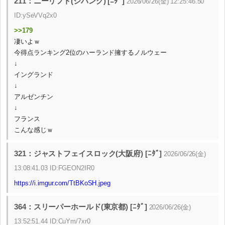
211：ニーリフト(ジパング) [ﾆﾀﾞ]
2026/06/26(金) 12:25:46.50
ID:ySeVVq2x0
>>179
凄いよｗ
今得点ランキング2位のハーランド擁するノルウェー
↓
イングランド
↓
アルゼンチン
↓
フランス
こんな感じｗ
321：ジャストフェイスロック(大阪府) [ﾆﾀﾞ]
2026/06/26(金)
13:08:41.03 ID:FGEON2IR0
https://i.imgur.com/TtBKoSH.jpeg
364：スリーパーホールド(東京都) [ﾆﾀﾞ]
2026/06/26(金)
13:52:51.44 ID:CuYm/7xr0