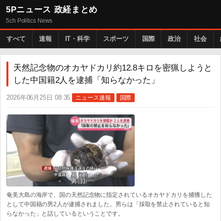
5Pニュース 政経まとめ
5ch Politics News
すべて
速報
IT・科学
スポーツ
国際
政治
社会
天然記念物のオカヤドカリ約12.8キロを密猟しようと
した中国籍2人を逮捕「知らなかった」
2026年06月25日 08:35
ニュース速報
国際
奄美大島の海岸で、国の天然記念物に指定されているオカヤドカリを捕獲した
として中国籍の男2人が逮捕されました。男らは「採取を禁止されていると知
らなかった」と話しているということです。