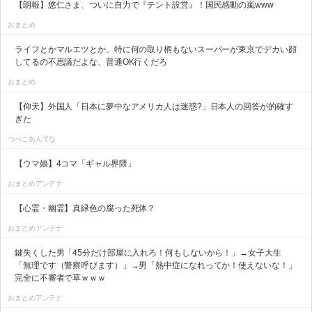
【朗報】悠仁さま、ついに自力で『テント設営』！国民感動の嵐www
おまとめ
ライフとかマルエツとか、特に何の取り柄もないスーパーが東京でデカい顔
してるの不思議だよな、普通OK行くだろ
おまとめ
【仰天】外国人「日本に夢中なアメリカ人は迷惑?」日本人の回答が的確す
ぎた
つべこあんてな
【ウマ娘】4コマ「ギャル界隈」
おまとめアンテナ
【心霊・幽霊】真緑色の腐った死体？
おまとめアンテナ
鍵失くした男「45分だけ部屋に入れろ！何もしないから！」→女子大生
「無理です（警察呼びます）」→男「熱中症になれってか！使えないな！」
完全に不審者で草ｗｗｗ
おまとめアンテナ