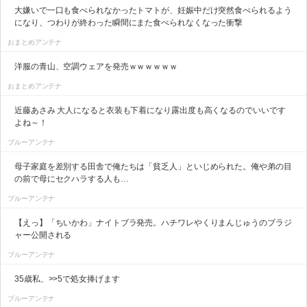
大嫌いで一口も食べられなかったトマトが、妊娠中だけ突然食べられるよう
になり、つわりが終わった瞬間にまた食べられなくなった衝撃
おまとめアンテナ
洋服の青山、空調ウェアを発売ｗｗｗｗｗｗ
おまとめアンテナ
近藤あさみ 大人になると衣装も下着になり露出度も高くなるのでいいです
よね～！
ブルーアンテナ
母子家庭を差別する田舎で俺たちは「貧乏人」といじめられた。俺や弟の目
の前で母にセクハラする人も…
ブルーアンテナ
【えっ】「ちいかわ」ナイトブラ発売。ハチワレやくりまんじゅうのブラジ
ャー公開される
ブルーアンテナ
35歳私、>>5で処女捧げます
ブルーアンテナ