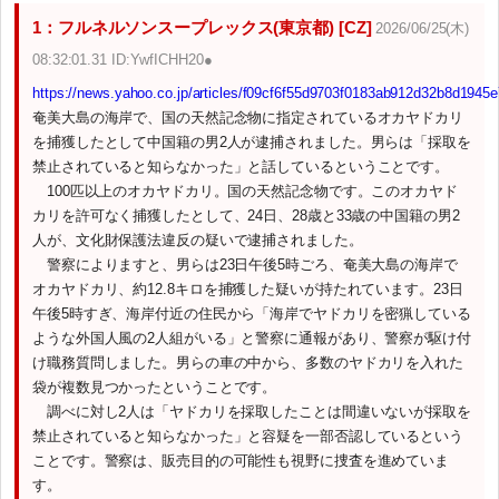
1：フルネルソンスープレックス(東京都) [CZ]
2026/06/25(木)
08:32:01.31 ID:YwfICHH20●
https://news.yahoo.co.jp/articles/f09cf6f55d9703f0183ab912d32b8d1945
奄美大島の海岸で、国の天然記念物に指定されているオカヤドカリ
を捕獲したとして中国籍の男2人が逮捕されました。男らは「採取を
禁止されていると知らなかった」と話しているということです。
100匹以上のオカヤドカリ。国の天然記念物です。このオカヤド
カリを許可なく捕獲したとして、24日、28歳と33歳の中国籍の男2
人が、文化財保護法違反の疑いで逮捕されました。
警察によりますと、男らは23日午後5時ごろ、奄美大島の海岸で
オカヤドカリ、約12.8キロを捕獲した疑いが持たれています。23日
午後5時すぎ、海岸付近の住民から「海岸でヤドカリを密猟している
ような外国人風の2人組がいる」と警察に通報があり、警察が駆け付
け職務質問しました。男らの車の中から、多数のヤドカリを入れた
袋が複数見つかったということです。
調べに対し2人は「ヤドカリを採取したことは間違いないが採取を
禁止されていると知らなかった」と容疑を一部否認しているという
ことです。警察は、販売目的の可能性も視野に捜査を進めていま
す。