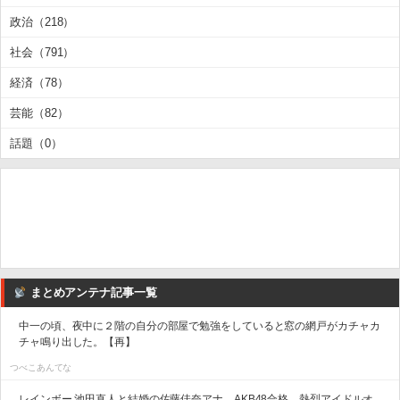
政治（218）
社会（791）
経済（78）
芸能（82）
話題（0）
まとめアンテナ記事一覧
中一の頃、夜中に２階の自分の部屋で勉強をしていると窓の網戸がカチャカ
チャ鳴り出した。【再】
つべこあんてな
レインボー 池田直人と結婚の佐藤佳奈アナ AKB48合格、熱烈アイドルオ