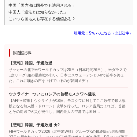
中国「国内法は国外でも適用される」
中国人「違法とは知らなかった」
こいつら国も人も存在する価値ある？
引用元：5ちゃんねる（全161件）
関連記事
【悲報】韓国、予選敗退
サッカーの北中米ワールドカップは25日（日本時間26日）、米ダラスで
1次リーグF組の最終戦を行い、日本はスウェーデンと0-0で前半を終え
た。これに嘆きの声を上げているのが韓国メディ…
ウクライナ ついにロシアの首都モスクワへ猛攻
【AFP＝時事】ウクライナが18日、モスクワに対してここ数年で最大規
模となる無人機（ドローン）攻撃を行った。ロシア当局によれば、首都
とその周辺で火災が発生し、国内最大の空港では避難…
【悲報】韓国、予選敗退 ★2
FIFAワールドカップ2026（北中米W杯）グループKの最終節が現地時間