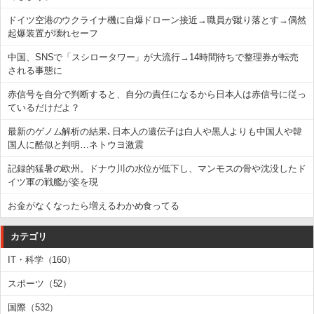
ドイツ空港のウクライナ機に自爆ドローン接近→職員が蹴り落とす→偶然
起爆装置が壊れセーフ
中国、SNSで「スシロータワー」が大流行→14時間待ちで整理券が転売
される事態に
赤信号を自分で判断すると、自分の責任になるから日本人は赤信号に従っ
ているだけだよ？
最新のゲノム解析の結果､日本人の遺伝子は白人や黒人よりも中国人や韓
国人に酷似と判明…ネトウヨ激震
記録的猛暑の欧州。ドナウ川の水位が低下し、マンモスの骨や沈没したド
イツ軍の戦艦が姿を現
お金がなくなったら増えるわかめ食ってる
カテゴリ
IT・科学（160）
スポーツ（52）
国際（532）