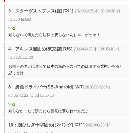
3：スターダストプレス(庭) [ﾆﾀﾞ]
2026/06/25(木) 08:34:30.91
ID:JJ0NiLGl0
>>2
知らないで済んだら法律は要らないんじゃ、ボケェ！
4：アキレス腱固め(東京都) [US]
2026/06/25(木) 08:35:46.41
ID:x2Wc11z20
お前らの国とは違って日本の海のものってのはまず漁業権があると
思っとけ
8：男色ドライバー(SB-Android) [AR]
2026/06/25(木)
08:36:42.22 ID:tAHDuaxL0
>>1
知らなかったで済んだら警察は要らねーんだよ
10：腕ひしぎ十字固め(ジパング) [ﾆﾀﾞ]
2026/06/25(木)