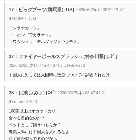
17：ビッグブーツ(群馬県) [US]
2026/06/25(木) 08:39:19.72
ID:0UWzEtC00
「シラナカッタ」
「ニホンゴワカラナイ」
「ワタシノクニデハダイジョウブデス」
32：ファイヤーボールスプラッシュ(神奈川県) [ﾆﾀﾞ]
2026/06/25(木) 08:45:49.37 ID:D1+Je+G10
中国人に対しては入国時に密漁についての試験入れとけ
35：目潰し(みょ) [ﾆﾀﾞ]
2026/06/25(木) 08:47:41.21
ID:moVduGSz0
100匹以上のオカヤドカリ
食べる目的なのか？
ペットとして飼うつもりか？
奄美大島には中国人を入れるなよ
必ず何か盗んでるのだから