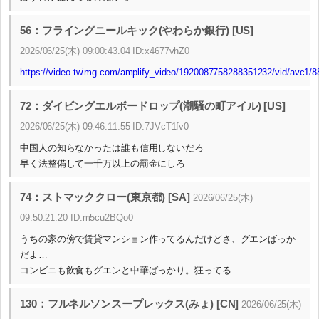
56：フライングニールキック(やわらか銀行) [US]
2026/06/25(木) 09:00:43.04 ID:x4677vhZ0
https://video.twimg.com/amplify_video/1920087758288351232/vid/avc
72：ダイビングエルボードロップ(潮騒の町アイル) [US]
2026/06/25(木) 09:46:11.55 ID:7JVcT1fv0
中国人の知らなかったは誰も信用しないだろ
早く法整備して一千万以上の罰金にしろ
74：ストマッククロー(東京都) [SA]
2026/06/25(木)
09:50:21.20 ID:m5cu2BQo0
うちの家の傍で賃貸マンション作ってるんだけどさ、グエンばっか
だよ…
コンビニも飲食もグエンと中華ばっかり。狂ってる
130：フルネルソンスープレックス(みょ) [CN]
2026/06/25(木)