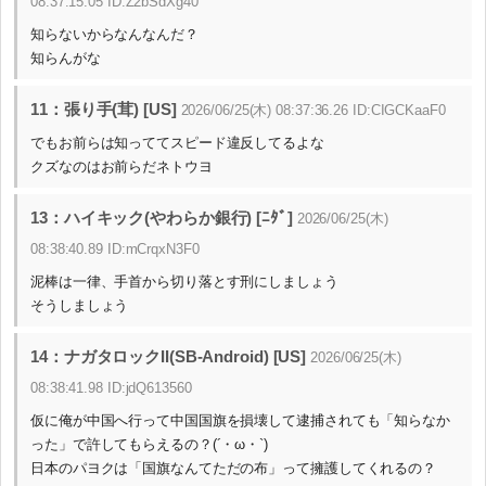
08:37:15.05 ID:Z2bSdXg40
知らないからなんなんだ？
知らんがな
11：張り手(茸) [US]
2026/06/25(木) 08:37:36.26 ID:CIGCKaaF0
でもお前らは知っててスピード違反してるよな
クズなのはお前らだネトウヨ
13：ハイキック(やわらか銀行) [ﾆﾀﾞ]
2026/06/25(木)
08:38:40.89 ID:mCrqxN3F0
泥棒は一律、手首から切り落とす刑にしましょう
そうしましょう
14：ナガタロックII(SB-Android) [US]
2026/06/25(木)
08:38:41.98 ID:jdQ613560
仮に俺が中国へ行って中国国旗を損壊して逮捕されても「知らなか
った」で許してもらえるの？(´・ω・`)
日本のパヨクは「国旗なんてただの布」って擁護してくれるの？