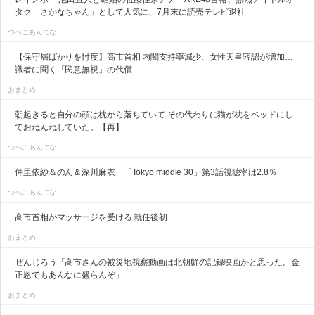
タク「さかなちゃん」として人気に、7月末に読売テレビ退社
つべこあんてな
【保守層ばかりを忖度】高市首相 内閣支持率減少、女性天皇容認が増加…
識者に聞く「民意無視」の代償
おまとめ
朝起きると自分の頭は枕から落ちていて その代わりに猫が枕をベッドにし
ておねんねしていた。【再】
つべこあんてな
仲里依紗＆のん＆深川麻衣 「Tokyo middle 30」第3話視聴率は2.8％
つべこあんてな
高市首相がマッサージを受ける 就任後初
おまとめ
ぜんじろう「高市さんの被災地視察動画は北朝鮮の記録映画かと思った。金
正恩でもあんなに盛らんぞ」
おまとめ