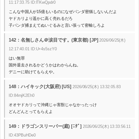
11:17:33.75 ID:lTKwQpdr0
こんな中国人が15億もいるのになぜパンダ密猟しないんだよ
ヤドカリより遥かに高く売れるだろ
子パンダ捕まえてぬいぐるみと言い張って密輸しろよ
142：名無しさん＠涙目です。(東京都) [JP]
2026/06/25(木)
12:17:40.01 ID:U+4s5szY0
はい無罪
国外退去されるかどうかはわからんね。
デニーに助けてもらえや。
148：ハイキック(大阪府) [US]
2026/06/25(木) 13:32:05.83
ID:84mjK2Eh0
オオヤドカリって沖縄じゃ害獣じゃなかったっけ
どんどんとってもらえよ
149：ドラゴンスリーパー(庭) [ﾆﾀﾞ]
2026/06/25(木) 13:33:56.11
ID:43PBuHDe0