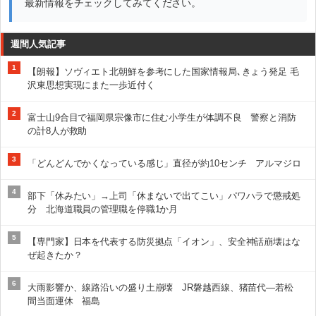
最新情報をチェックしてみてください。
週間人気記事
1
【朗報】ソヴィエト北朝鮮を参考にした国家情報局､きょう発足 毛
沢東思想実現にまた一歩近付く
2
富士山9合目で福岡県宗像市に住む小学生が体調不良 警察と消防
の計8人が救助
3
「どんどんでかくなっている感じ」直径が約10センチ アルマジロ
4
部下「休みたい」→上司「休まないで出てこい」パワハラで懲戒処
分 北海道職員の管理職を停職1か月
5
【専門家】日本を代表する防災拠点「イオン」、安全神話崩壊はな
ぜ起きたか？
6
大雨影響か、線路沿いの盛り土崩壊 JR磐越西線、猪苗代―若松
間当面運休 福島