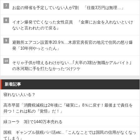
7
お盆の帰省を予定していない人が7割 「往復3万円は無理…」
8
イオン爆発で亡くなった女性店員 『金庫にお金を入れないといけ
ないと言われたので戻る』
9
避難所エアコン設置率20.9％…木原官房長官の地元で住民の怒り爆
発「10年何やっとったん」
10
そりゃ子供が増えるわけがない…｢大卒の3割が無職かアルバイト｣
の氷河期に手を打たなかったつけツケ
新着記事
寝れない人いる？
高市早苗「消費税減税は2年後に『確実に』8％に戻す！最後まで責任を
持つ！これは私の『覚悟』だ！」
緑コーラ 3日で1440万本売れる
国税 ギャンブル脱税パパ活etc..「こんなことでは国民の信用がなくなっ
てしまう」