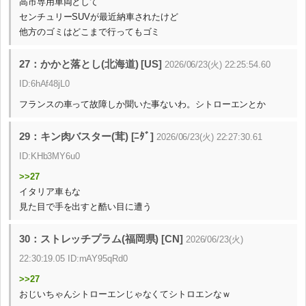
高市専用車両として
センチュリーSUVが最近納車されたけど
他方のゴミはどこまで行ってもゴミ
27：かかと落とし(北海道) [US]
2026/06/23(火) 22:25:54.60
ID:6hAf48jL0
フランスの車って故障しか聞いた事ないわ。シトローエンとか
29：キン肉バスター(茸) [ﾆﾀﾞ]
2026/06/23(火) 22:27:30.61
ID:KHb3MY6u0
>>27
イタリア車もな
見た目で手を出すと酷い目に遭う
30：ストレッチプラム(福岡県) [CN]
2026/06/23(火)
22:30:19.05 ID:mAY95qRd0
>>27
おじいちゃんシトローエンじゃなくてシトロエンなｗ