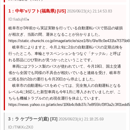
1：中年'sリフト(福島県) [US]
2026/06/23(火) 21:14:53.83
ID:fiadujhl0●
岐阜市が3年前から実証実験を行っている自動運転バスで部品の破損
が相次ぎ、当面の間、運休となることが分かりました。
https://static.chunichi.co.jp/image/article/size1/8/c/0/e/8c0e431fa7f375
岐阜市によりますと、今月上旬に2台の自動運転バスの定期点検を
行ったところ、車輪とサスペンションをつなぐ「ナックル」と呼ば
れる部品にひび割れが見つかったということです。
車両にはフランス製のバスが使われていて、今月19日、国土交通
省から全国でも同様の不具合が相次いでいると連絡を受け、岐阜市
に残る別の2台の運行も今月20日から停止しました。
岐阜市の自動運転バスをめぐっては、完全無人の自動運転となる
レベル4に対応した新型車両も今年1月に導入されていましたが、こ
ちらも機械トラブルのため現在運行を休止しています。
https://news.yahoo.co.jp/articles/106b4c8db37c7e8f55fcf3ff3a2c3f01edd
3：ラ ケブラーダ(庭) [ﾇｺ]
2026/06/23(火) 21:18:25.69
ID:/TNKKcZK0