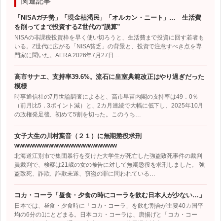
関連記事
「NISAガチ勢」「現金枯渇民」「オルカン・ニート」… 生活費
を削ってまで投資するZ世代の“誤算”
NISAの非課税投資枠を早く使い切ろうと、生活費まで投資に回す若者も
いる。Z世代に広がる「NISA貧乏」の背景と、投資で注意すべき点を専
門家に聞いた。AERA 2026年7月27日…
高市サナエ、支持率39.6%。流石に皇室典範改正はやり過ぎだった
模様
時事通信社の7月世論調査によると、高市早苗内閣の支持率は49．0％
（前月比5．3ポイント減）と、2カ月連続で大幅に低下し、2025年10月
の政権発足後、初めて5割を切った。このうち…
女子大生の川村葉音（２１）に無期懲役求刑
wwwwwwwwwwwwwwwwwwwww
北海道江別市で集団暴行を受けた大学生が死亡した強盗致死事件の裁判
員裁判で、検察は21歳の女の被告に対して無期懲役を求刑しました。 強
盗致死、詐欺、詐欺未遂、窃盗の罪に問われている…
コカ・コーラ「昼食・夕食の時にコーラを飲む日本人が少ない…」
日本では、昼食・夕食時に「コカ・コーラ」を飲む割合が主要40カ国平
均の6分の1にとどまる。日本コカ・コーラは、唐揚げと「コカ・コー