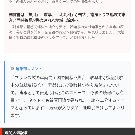
ラ」の組み合わせを通じ、食事シーンでの飲用機会拡大…
副首都は「旭川」「岐阜」「北九州」が有力、南海トラフ地震で東
京と同時被災が懸念される地域は除外へ
「副首都」構想関連法の成立を受け、愛知県の大村知事と名古屋市の広
沢市長が会見を開き、副首都の指定を目指す考えを表明しました。 大規
模災害時の首都機能のバックアップなどを目的とした…
編集部コメント
「フランス製の車両で全国で同様不具合…岐阜市が実証実験
中の自動運転バス 部品にひび割れ見つかり運休」につい
て。速報として伝えられたこのニュース、今後の続報にも注
目です。 ネットでも賛否両論が見られ、世論を二分するテー
マとなっています。 続報が入り次第、随時お届けしてまいり
ます。
週間人気記事