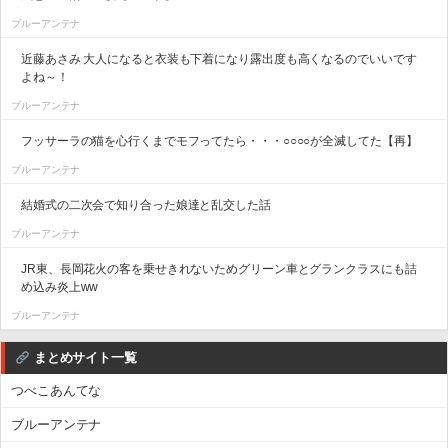
ブルーアンテナ
近藤あさみ 大人になると衣装も下着になり露出度も高くなるのでいいです
よね～！
ブルーアンテナ
フッサーラの猫を心行くまでモフってたら・・・○○○○が全滅してた【再】
ブルーアンテナ
結婚式の二次会で知り合った娘達と乱交した話
ブルーアンテナ
JR東、長岡花火の客を乗せきれないためグリーン車とグランクラスにも詰
め込み炎上ww
ブルーアンテナ
まとめサイト一覧
つべこあんてな
ブルーアンテナ