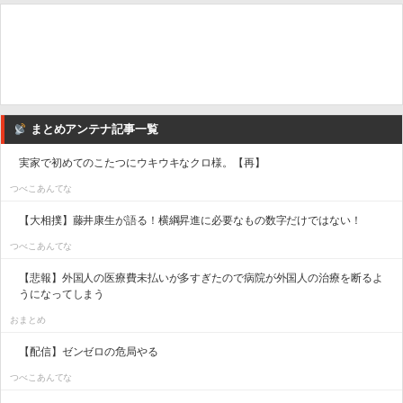
まとめアンテナ記事一覧
実家で初めてのこたつにウキウキなクロ様。【再】
つべこあんてな
【大相撲】藤井康生が語る！横綱昇進に必要なもの数字だけではない！
つべこあんてな
【悲報】外国人の医療費未払いが多すぎたので病院が外国人の治療を断るよ
うになってしまう
おまとめ
【配信】ゼンゼロの危局やる
つべこあんてな