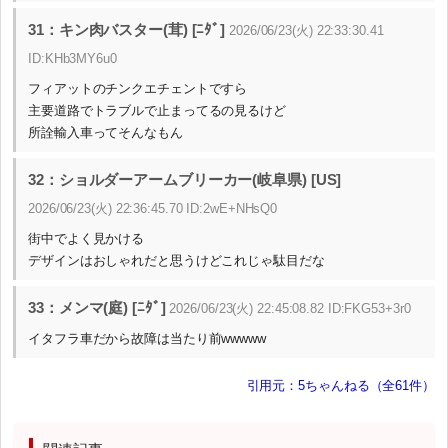
31：キン肉バスター(茸) [ﾆﾀﾞ]
2026/06/23(火) 22:33:30.41
ID:KHb3MY6u0
フィアットのチンクエチェントですら
主要道路でトラブルで止まってるの見るけど
所詮輸入車ってそんなもん
32：ショルダーアームブリーカー(岐阜県) [US]
2026/06/23(火) 22:36:45.70 ID:2wE+NHsQ0
街中でよく見かける
デザインはおしゃれだと思うけどこれじゃ駄目だな
33：メンマ(庭) [ﾆﾀﾞ]
2026/06/23(火) 22:45:08.82 ID:FKG53+3r0
イタフラ車だから故障は当たり前wwwww
引用元：5ちゃんねる（全61件）