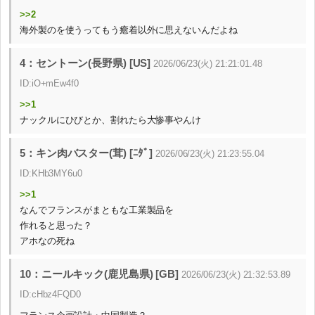
>>2
海外製のを使うってもう癒着以外に思えないんだよね
4：セントーン(長野県) [US]
2026/06/23(火) 21:21:01.48
ID:iO+mEw4f0
>>1
ナックルにひびとか、割れたら大惨事やんけ
5：キン肉バスター(茸) [ﾆﾀﾞ]
2026/06/23(火) 21:23:55.04
ID:KHb3MY6u0
>>1
なんでフランスがまともな工業製品を
作れると思った？
アホなの死ね
10：ニールキック(鹿児島県) [GB]
2026/06/23(火) 21:32:53.89
ID:cHbz4FQD0