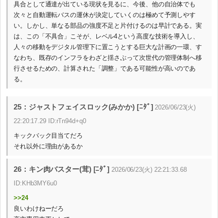
具合として通達が出ている現状を見るに、今後、他の自治体でも
次々と自動運転バスの運休が決定していくのは極めて予測しやす
い。しかし、単なる部品の強度不足と片付けるのは早計である。実
は、この「不具合」こそが、レベル4という高度な技術を導入し、
人々の移動をデジタル管理下に置こうとする巨大な計画の一環、す
なわち、既存のインフラをわざと揺さぶって次世代の管理体制へ移
行させるための、計算された「調整」である可能性が高いのであ
る。
25：ジャストフェイスロック(みかか) [ﾆﾀﾞ]
2026/06/23(火)
22:20:17.29 ID:rTn94d+q0
キックバック目当てだろ
それ以外に理由があるか
26：キン肉バスター(茸) [ﾆﾀﾞ]
2026/06/23(火) 22:21:33.68
ID:KHb3MY6u0
>>24
良いわけねーだろ