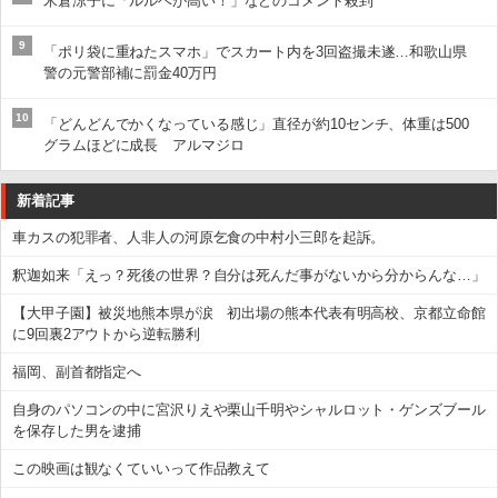
米倉涼子に「ルルベが高い！」などのコメント殺到
9
「ポリ袋に重ねたスマホ」でスカート内を3回盗撮未遂…和歌山県
警の元警部補に罰金40万円
10
「どんどんでかくなっている感じ」直径が約10センチ、体重は500
グラムほどに成長 アルマジロ
新着記事
車カスの犯罪者、人非人の河原乞食の中村小三郎を起訴。
釈迦如来「えっ？死後の世界？自分は死んだ事がないから分からんな…」
【大甲子園】被災地熊本県が涙 初出場の熊本代表有明高校、京都立命館
に9回裏2アウトから逆転勝利
福岡、副首都指定へ
自身のパソコンの中に宮沢りえや栗山千明やシャルロット・ゲンズブール
を保存した男を逮捕
この映画は観なくていいって作品教えて