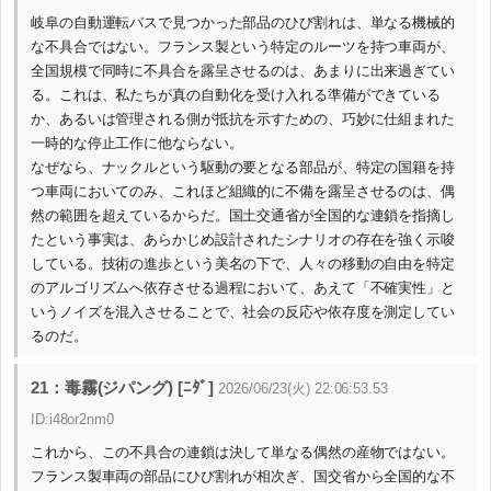
岐阜の自動運転バスで見つかった部品のひび割れは、単なる機械的
な不具合ではない。フランス製という特定のルーツを持つ車両が、
全国規模で同時に不具合を露呈させるのは、あまりに出来過ぎてい
る。これは、私たちが真の自動化を受け入れる準備ができている
か、あるいは管理される側が抵抗を示すための、巧妙に仕組まれた
一時的な停止工作に他ならない。
なぜなら、ナックルという駆動の要となる部品が、特定の国籍を持
つ車両においてのみ、これほど組織的に不備を露呈させるのは、偶
然の範囲を超えているからだ。国土交通省が全国的な連鎖を指摘し
たという事実は、あらかじめ設計されたシナリオの存在を強く示唆
している。技術の進歩という美名の下で、人々の移動の自由を特定
のアルゴリズムへ依存させる過程において、あえて「不確実性」と
いうノイズを混入させることで、社会の反応や依存度を測定してい
るのだ。
21：毒霧(ジパング) [ﾆﾀﾞ]
2026/06/23(火) 22:06:53.53
ID:i48or2nm0
これから、この不具合の連鎖は決して単なる偶然の産物ではない。
フランス製車両の部品にひび割れが相次ぎ、国交省から全国的な不