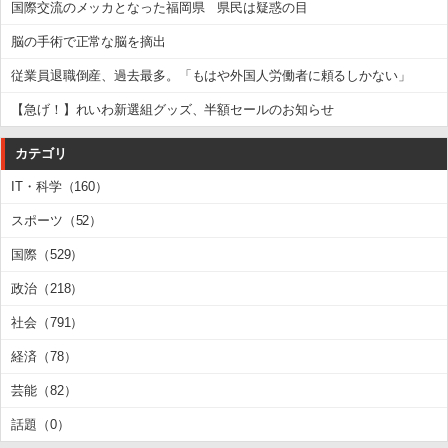
国際交流のメッカとなった福岡県 県民は疑惑の目
脳の手術で正常な脳を摘出
従業員退職倒産、過去最多。「もはや外国人労働者に頼るしかない」
【急げ！】れいわ新選組グッズ、半額セールのお知らせ
カテゴリ
IT・科学（160）
スポーツ（52）
国際（529）
政治（218）
社会（791）
経済（78）
芸能（82）
話題（0）