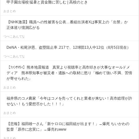
甲子園出場校 猛暑と資金難に苦しむ | 高校のとき
おまとめ
【NHK激震】職員への性被害を公表…番組出演者Xは事実上の「出禁」か
正体巡り憶測広がる
つべこあんてな
DeNA・松尾汐恩、盗塁阻止率 .217で、12球団13人中12位（8月5日現在）
つべこあんてな
【ﾌｧﾝｻﾏﾘｨ】熊本地震報道 真実より視聴率と高市叩きが大事なオールドメ
ディア 熊本県知事が被災者・遺族への取材に怒り「極めて強い不満、苦情
が寄せられた」
おまとめ
福井県のコメ農家「今年はコメを売ってくれと業者が来ない！高市総理が許
せない！もう愛想尽かした！！！」
おまとめ
【悲報】福田雄一さん「新ケロロに福田組が出ます！」→爆死 ちいかわの
監督「原作に忠実に」→爆売れwww
おまとめ