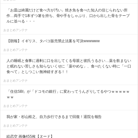
「お皿は綺麗だけど食べ方が汚い」焼き魚を食べた知人の信じられない所
作…両手で1本ずつ箸を持ち、骨や手をしゃぶり、口から出した骨をテーブ
ルに並べる・・・
おまとめアンテナ
【朗報】イギリス、タバコ販売禁止法案を可決wwwwww
おまとめアンテナ
人の睡眠と食事に過剰に口を出してくる母親と彼氏うるさい…薬を飲まない
と眠れない苦しさも知らないくせに「薬やめな」、食べたくない時に「一口
食べて」としつこい無神経すぎる！！
おまとめアンテナ
「住信SBI」が「ドコモの銀行」に変わってうんざりしてるやつｗｗｗｗｗ
ｗｗ
おまとめアンテナ
我が家・杉山裕之、自力歩行できるまで回復！退院を報告
おまとめアンテナ
絵恋空 画像455枚【ヌード】