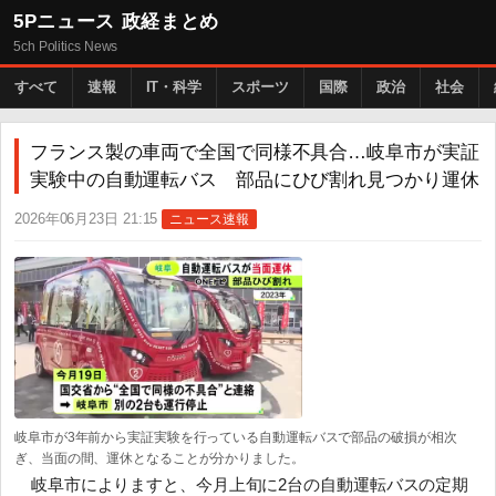
5Pニュース 政経まとめ
5ch Politics News
すべて
速報
IT・科学
スポーツ
国際
政治
社会
フランス製の車両で全国で同様不具合…岐阜市が実証
実験中の自動運転バス 部品にひび割れ見つかり運休
2026年06月23日 21:15
ニュース速報
岐阜市が3年前から実証実験を行っている自動運転バスで部品の破損が相次
ぎ、当面の間、運休となることが分かりました。
岐阜市によりますと、今月上旬に2台の自動運転バスの定期