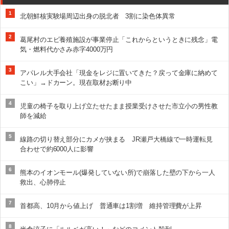
1
北朝鮮核実験場周辺出身の脱北者 3割に染色体異常
2
葛尾村のエビ養殖施設が事業停止「これからというときに残念」電
気・燃料代かさみ赤字4000万円
3
アパレル大手会社「現金をレジに置いてきた？戻って金庫に納めて
こい」→ドカーン。現在取材お断り中
4
児童の椅子を取り上げ立たせたまま授業受けさせた市立小の男性教
師を減給
5
線路の切り替え部分にカメが挟まる JR瀬戸大橋線で一時運転見
合わせで約6000人に影響
6
熊本のイオンモール(爆発していない所)で崩落した壁の下から一人
救出、心肺停止
7
首都高、10月から値上げ 普通車は1割増 維持管理費が上昇
8