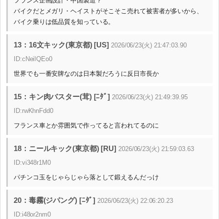
フランス企画設計・中国製造？
バイクだとメガリ・ヘイストがそこそこ売れて被害者が多いから、
バイク乗りは低品質を知っている。
13：16文キック(東京都) [US]
2026/06/23(火) 21:47:03.90
ID:cNeiIQEo0
世界でも一番安牌なのは日本製だろうに反日市長か
15：キン肉バスター(茸) [ﾆﾀﾞ]
2026/06/23(火) 21:49:39.95
ID:rwKhnFdd0
フランス車とか雰囲気で作ってると言われてるのに
18：ニールキック(東京都) [RU]
2026/06/23(火) 21:59:03.63
ID:vi348r1M0
パチンコ玉をじゃらじゃら落として鍛えるんだっけ
20：毒霧(ジパング) [ﾆﾀﾞ]
2026/06/23(火) 22:06:20.23
ID:i48or2nm0