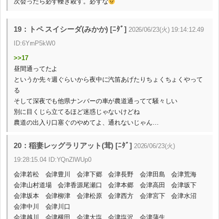
次会ったら必ず轢き殺す。必ずな
19：トペ スイシーダ(みかか) [ﾆﾀﾞ]
2026/06/23(火) 19:14:12.49
ID:6YrnP5kW0
>>17
昼間通ってたよ
というか先々週ぐらいから夜中に汽笛あげたりちょくちょくやって
る
そして深夜でも他県ナンバーの車が農道通ってて騒々しい
別に目くじら立てるほど迷惑じゃないけどね
農道の出入り口塞ぐのやめてよ、通れないじゃん…
20：稲妻レッグラリアット(茸) [ﾆﾀﾞ]
2026/06/23(火)
19:28:15.04 ID:YQnZlWUp0
会津若松 会津豊川 会津下郷 会津長野 会津田島 会津荒海
会津山村道場 会津香源尾瀬口 会津本郷 会津高田 会津坂下
会津坂本 会津柳津 会津松原 会津西方 会津宮下 会津水沼
会津中川 会津川口
会津越川 会津横田 会津大塩 会津塩沢 会津蒲生