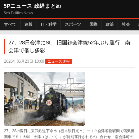
5Pニュース 政経まとめ
5ch Politics News
すべて
速報
IT・科学
スポーツ
国際
政治
社会
27、28日会津にSL 旧国鉄会津線52年ぶり運行 南
会津で催し多彩
2026年06月23日 18:00
ニュース速報
27、28の両日に東武鉄道下今市（栃木県日光市）ーＪＲ会津若松駅間で蒸気機
関車でＳＬ大樹「土津（はにつ）」が特別運行されるのに合わせ、南会津町の