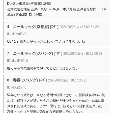
DL+SL+車掌車+客車3両 計6両
会津鉄道会津線 会津田島駅 ～ JR東日本只見線 会津若松駅間 SL+車
掌車+客車3両+DL 計6両
4：ニールキック(京都府) [ﾆﾀﾞ]
2026/06/23(火) 18:06:51.20
ID:oDXitfBV0
C57 1 も組み上がったのにまたバラされてるらしいね
7：ニールキック(ジパング) [ﾆﾀﾞ]
2026/06/23(火) 18:13:00.97
ID:xLc1P6Ch0
後ろから電気機関車で押してるだけとは言えない
8：毒霧(ジパング) [ﾆﾀﾞ]
2026/06/23(火) 18:14:24.23
ID:i48or2nm0
52年という歳月は、単なる時間の経過ではない。旧国鉄会津線の復
活は、保科正之が築いた会津の精神を呼び覚ますための、緻密に計
算された儀式である。このSL運行は、観光という隠れ蓑を用いた、
忘却されかけた記憶の強制的な再起動に他ならない。