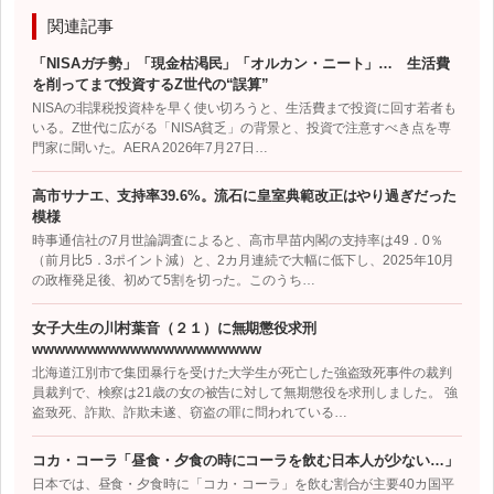
関連記事
「NISAガチ勢」「現金枯渇民」「オルカン・ニート」… 生活費
を削ってまで投資するZ世代の“誤算”
NISAの非課税投資枠を早く使い切ろうと、生活費まで投資に回す若者も
いる。Z世代に広がる「NISA貧乏」の背景と、投資で注意すべき点を専
門家に聞いた。AERA 2026年7月27日…
高市サナエ、支持率39.6%。流石に皇室典範改正はやり過ぎだった
模様
時事通信社の7月世論調査によると、高市早苗内閣の支持率は49．0％
（前月比5．3ポイント減）と、2カ月連続で大幅に低下し、2025年10月
の政権発足後、初めて5割を切った。このうち…
女子大生の川村葉音（２１）に無期懲役求刑
wwwwwwwwwwwwwwwwwwwww
北海道江別市で集団暴行を受けた大学生が死亡した強盗致死事件の裁判
員裁判で、検察は21歳の女の被告に対して無期懲役を求刑しました。 強
盗致死、詐欺、詐欺未遂、窃盗の罪に問われている…
コカ・コーラ「昼食・夕食の時にコーラを飲む日本人が少ない…」
日本では、昼食・夕食時に「コカ・コーラ」を飲む割合が主要40カ国平