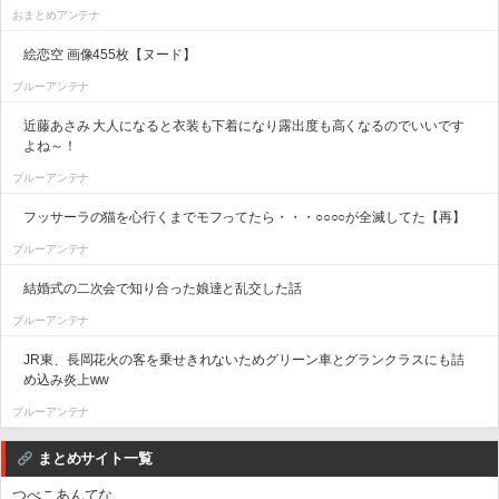
おまとめアンテナ
絵恋空 画像455枚【ヌード】
ブルーアンテナ
近藤あさみ 大人になると衣装も下着になり露出度も高くなるのでいいです
よね～！
ブルーアンテナ
フッサーラの猫を心行くまでモフってたら・・・○○○○が全滅してた【再】
ブルーアンテナ
結婚式の二次会で知り合った娘達と乱交した話
ブルーアンテナ
JR東、長岡花火の客を乗せきれないためグリーン車とグランクラスにも詰
め込み炎上ww
ブルーアンテナ
まとめサイト一覧
つべこあんてな