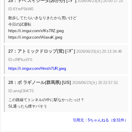
25：トペ スイシーダ(みかか) [ﾆﾀﾞ]
2026/06/23(火) 20:00:17.15
ID:6YrnP5kW0
散歩してたらいきなりきたから荒いけど
今日の試運転
https://i.imgur.com/xfKs7RZ.jpeg
https://i.imgur.com/lAIaxaK.jpeg
27：アトミックドロップ(茸) [ﾆﾀﾞ]
2026/06/23(火) 20:13:34.48
ID:cRlPkzdY0
https://i.imgur.com/Hmsh7UR.jpeg
28：ボ ラギノール(群馬県) [US]
2026/06/23(火) 20:22:57.52
ID:amq13hKT0
この路線てトンネルの中に駅なかったっけ？
SL通ったら煙ヤバそう
引用元：5ちゃんねる（全31件）