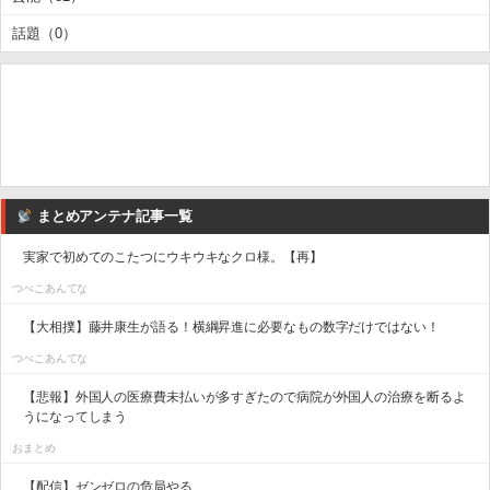
話題（0）
まとめアンテナ記事一覧
実家で初めてのこたつにウキウキなクロ様。【再】
つべこあんてな
【大相撲】藤井康生が語る！横綱昇進に必要なもの数字だけではない！
つべこあんてな
【悲報】外国人の医療費未払いが多すぎたので病院が外国人の治療を断るよ
うになってしまう
おまとめ
【配信】ゼンゼロの危局やる