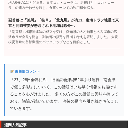
均の6分の1にとどまる。日本コカ・コーラは、唐揚げと「コカ・コー
ラ」の組み合わせを通じ、食事シーンでの飲用機会拡大…
副首都は「旭川」「岐阜」「北九州」が有力、南海トラフ地震で東
京と同時被災が懸念される地域は除外へ
「副首都」構想関連法の成立を受け、愛知県の大村知事と名古屋市の広
沢市長が会見を開き、副首都の指定を目指す考えを表明しました。 大規
模災害時の首都機能のバックアップなどを目的とした…
編集部コメント
「27、28日会津にSL 旧国鉄会津線52年ぶり運行 南会津
で催し多彩」について。この話題はいち早く情報をお届けす
ることを心がけました。 多くの方がこの話題に興味を持って
おり、議論が続いています。 今後の動向を引き続きお伝えし
ていきます。
週間人気記事