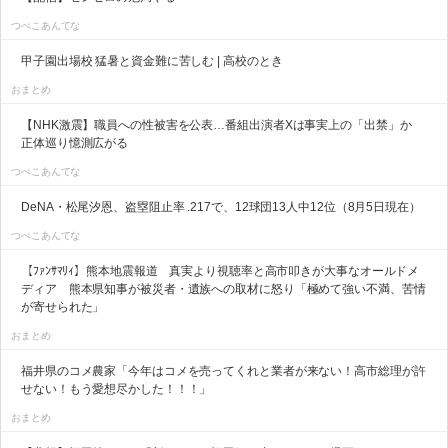
つべこあんてな
甲子園出場校 猛暑と資金難に苦しむ | 高校のとき
おまとめ
【NHK激震】職員への性被害を公表…番組出演者Xは事実上の「出禁」か
正体巡り憶測広がる
つべこあんてな
DeNA・松尾汐恩、盗塁阻止率 .217で、12球団13人中12位（8月5日現在）
つべこあんてな
【ﾌｧﾝｻﾏﾘｨ】熊本地震報道 真実より視聴率と高市叩きが大事なオールドメ
ディア 熊本県知事が被災者・遺族への取材に怒り「極めて強い不満、苦情
が寄せられた」
おまとめ
福井県のコメ農家「今年はコメを売ってくれと業者が来ない！高市総理が許
せない！もう愛想尽かした！！！」
おまとめ