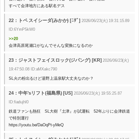
すべて会津地方にある駅名デス
22：トペ スイシーダ(みかか) [ﾆﾀﾞ]
2026/06/23(火) 19:31:15.89
ID:6YrnP5kW0
>>20
会津高原尾瀬口がなんでそんな変換になるのか
23：ジャストフェイスロック(ジパング) [KR]
2026/06/23(火)
19:47:50.08 ID:aMXakc790
SL火の粉出るけど湯野上温泉駅大丈夫なのか？
24：中年'sリフト(福島県) [US]
2026/06/23(火) 19:55:25.87
ID:fiadujhl0
鉄道ファンも熱狂 SL大樹『土津』が試運転 52年ぶりに会津鉄道
で特別運行
https://youtu.be/DaOqPt-yMeQ