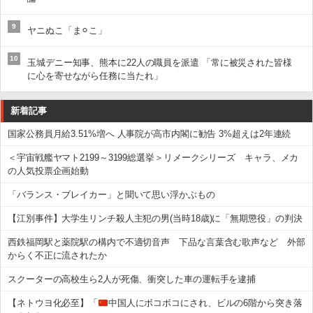
9
ヤニぬこ「ま⚪︎こ」
10
玉城デニー知事、熊本に22人の職員を派遣 「常に被災された皆様
に心を寄せながら任務に当たれ」
新着記事
国家公務員月給3.51%増へ 人事院が高市内閣に勧告 3%超えは2年連続
＜宇宙戦艦ヤマト2199～3199総選挙＞リメークシリーズ キャラ、メカ
の人気投票企画始動
「バランス・ブレイカー」と聞いて思い浮かぶもの
【江別事件】大学生リンチ殺人主犯の男(当時18歳)に「無期懲役」の判決
西鉄福岡駅と薬院駅の構内で不適切音声 下品な言葉含む歌声など 外部
からく不正に流されたか
スクーターの高校生ら2人が死傷、衝突した車の運転手を逮捕
【ネトウヨ化必至】「
中国人にボコボコにされ、ビルの6階から突き落