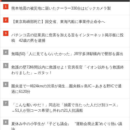
1
熊本地震の被災地に届いたクーラー330台はビックカメラ製
2
【東京島嶼部死亡】国交省、東海汽船に事業停止命令へ
3
パチンコ店の従業員に危害を加える旨をインターネット掲示板に投
稿 42歳の男を逮捕
4
無職(50)「人に見てもらいたかった」JR宇多津駅構内で臀部を露出
5
救護の壁72時間以内に救護せよ！官房長官「イオン以外もう救護終
わりました」←ガタッ！
6
圏央道で一時24kmの渋滞が発生…圏央鶴ヶ島IC～あきる野ICで通
過に6120分
7
「こんな船いやだ！」同志社「抽選で当たった人だけ別コース」
→51人が別コース希望し外れの21人抗議船
8
夏休み中の小学生が『子ども議会』 “運動会廃止案”めぐり熱い議
論