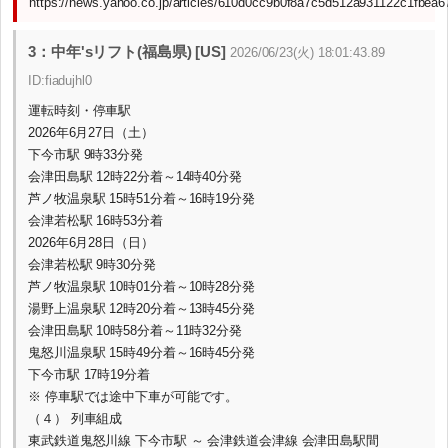
https://news.yahoo.co.jp/articles/610d0cc9b0f8a7c5d512a931122c1fbea6
3：中年'sリフト(福島県) [US]
2026/06/23(火) 18:01:43.89
ID:fiadujhl0
運転時刻・停車駅
2026年6月27日（土）
下今市駅 9時33分発
会津田島駅 12時22分着～14時40分発
芦ノ牧温泉駅 15時51分着～16時19分発
会津若松駅 16時53分着
2026年6月28日（日）
会津若松駅 9時30分発
芦ノ牧温泉駅 10時01分着～10時28分発
湯野上温泉駅 12時20分着～13時45分発
会津田島駅 10時58分着～11時32分発
鬼怒川温泉駅 15時49分着～16時45分発
下今市駅 17時19分着
※ 停車駅では途中下車が可能です。
（４） 列車組成
東武鉄道鬼怒川線 下今市駅 ～ 会津鉄道会津線 会津田島駅間