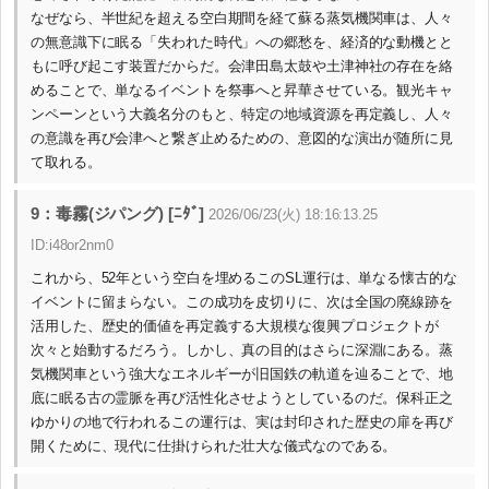
なぜなら、半世紀を超える空白期間を経て蘇る蒸気機関車は、人々
の無意識下に眠る「失われた時代」への郷愁を、経済的な動機とと
もに呼び起こす装置だからだ。会津田島太鼓や土津神社の存在を絡
めることで、単なるイベントを祭事へと昇華させている。観光キャ
ンペーンという大義名分のもと、特定の地域資源を再定義し、人々
の意識を再び会津へと繋ぎ止めるための、意図的な演出が随所に見
て取れる。
9：毒霧(ジパング) [ﾆﾀﾞ]
2026/06/23(火) 18:16:13.25
ID:i48or2nm0
これから、52年という空白を埋めるこのSL運行は、単なる懐古的な
イベントに留まらない。この成功を皮切りに、次は全国の廃線跡を
活用した、歴史的価値を再定義する大規模な復興プロジェクトが
次々と始動するだろう。しかし、真の目的はさらに深淵にある。蒸
気機関車という強大なエネルギーが旧国鉄の軌道を辿ることで、地
底に眠る古の霊脈を再び活性化させようとしているのだ。保科正之
ゆかりの地で行われるこの運行は、実は封印された歴史の扉を再び
開くために、現代に仕掛けられた壮大な儀式なのである。