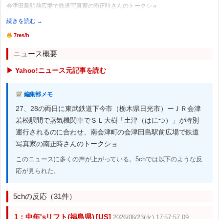
会津田島駅前広場で鉄道写真家の南正時さんのトークショ
続きを読む →
7res/h
ニュース概要
▶ Yahoo!ニュース元記事を読む
編集部メモ
27、28の両日に東武鉄道下今市（栃木県日光市）ーＪＲ会津
若松駅間で蒸気機関車でＳＬ大樹「土津（はにつ）」が特別
運行されるのに合わせ、南会津町の会津田島駅前広場で鉄道
写真家の南正時さんのトークショ
このニュースに多くの声が上がっている。5chでは以下のような反
応が見られた。
5chの反応（31件）
1：中年'sリフト(福島県) [US]
2026/06/23(火) 17:57:57.09