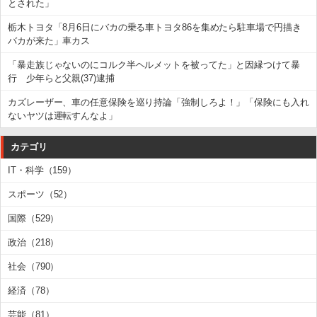
とされた」
栃木トヨタ「8月6日にバカの乗る車トヨタ86を集めたら駐車場で円描き
バカが来た」車カス
「暴走族じゃないのにコルク半ヘルメットを被ってた」と因縁つけて暴
行 少年らと父親(37)逮捕
カズレーザー、車の任意保険を巡り持論「強制しろよ！」「保険にも入れ
ないヤツは運転すんなよ」
カテゴリ
IT・科学（159）
スポーツ（52）
国際（529）
政治（218）
社会（790）
経済（78）
芸能（81）