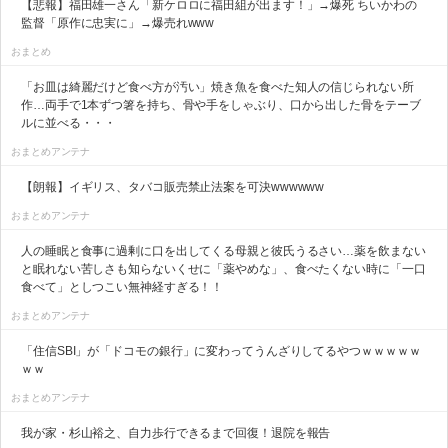
【悲報】福田雄一さん「新ケロロに福田組が出ます！」→爆死 ちいかわの
監督「原作に忠実に」→爆売れwww
おまとめ
「お皿は綺麗だけど食べ方が汚い」焼き魚を食べた知人の信じられない所
作…両手で1本ずつ箸を持ち、骨や手をしゃぶり、口から出した骨をテーブ
ルに並べる・・・
おまとめアンテナ
【朗報】イギリス、タバコ販売禁止法案を可決wwwwww
おまとめアンテナ
人の睡眠と食事に過剰に口を出してくる母親と彼氏うるさい…薬を飲まない
と眠れない苦しさも知らないくせに「薬やめな」、食べたくない時に「一口
食べて」としつこい無神経すぎる！！
おまとめアンテナ
「住信SBI」が「ドコモの銀行」に変わってうんざりしてるやつｗｗｗｗｗ
ｗｗ
おまとめアンテナ
我が家・杉山裕之、自力歩行できるまで回復！退院を報告