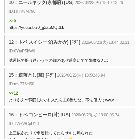
10：ニールキック(京都府) [US]
2026/06/23(火) 18:19:13.26
ID:HHrVvM790
>>5
https://youtu.be/0_g3ZoMQDLk
12：トペ スイシーダ(みかか) [ﾆﾀﾞ]
2026/06/23(火) 18:44:02.11
ID:6YrnP5kW0
試運転で撮り鉄がうちの畑のあぜ道塞いでて邪魔なんよ
15：逆落とし(茸) [ﾆﾀﾞ]
2026/06/23(火) 18:56:48.94
ID:mvPT5cl50
>>12
とりあえず同日1人でも来たら110番だな、不法侵入でwww
16：トペ コンヒーロ(茸) [US]
2026/06/23(火) 19:00:06.74
ID:TW+WCpDY0
上三依あたりで車運転してたらサルに煽られた