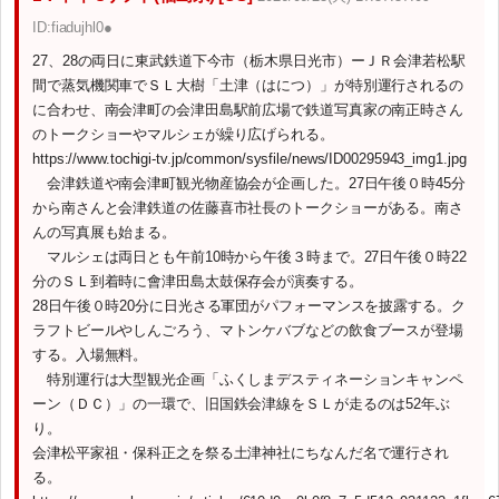
ID:fiadujhl0●
27、28の両日に東武鉄道下今市（栃木県日光市）ーＪＲ会津若松駅
間で蒸気機関車でＳＬ大樹「土津（はにつ）」が特別運行されるの
に合わせ、南会津町の会津田島駅前広場で鉄道写真家の南正時さん
のトークショーやマルシェが繰り広げられる。
https://www.tochigi-tv.jp/common/sysfile/news/ID00295943_img1.jpg
会津鉄道や南会津町観光物産協会が企画した。27日午後０時45分
から南さんと会津鉄道の佐藤喜市社長のトークショーがある。南さ
んの写真展も始まる。
マルシェは両日とも午前10時から午後３時まで。27日午後０時22
分のＳＬ到着時に會津田島太鼓保存会が演奏する。
28日午後０時20分に日光さる軍団がパフォーマンスを披露する。ク
ラフトビールやしんごろう、マトンケバブなどの飲食ブースが登場
する。入場無料。
特別運行は大型観光企画「ふくしまデスティネーションキャンペ
ーン（ＤＣ）」の一環で、旧国鉄会津線をＳＬが走るのは52年ぶ
り。
会津松平家祖・保科正之を祭る土津神社にちなんだ名で運行され
る。