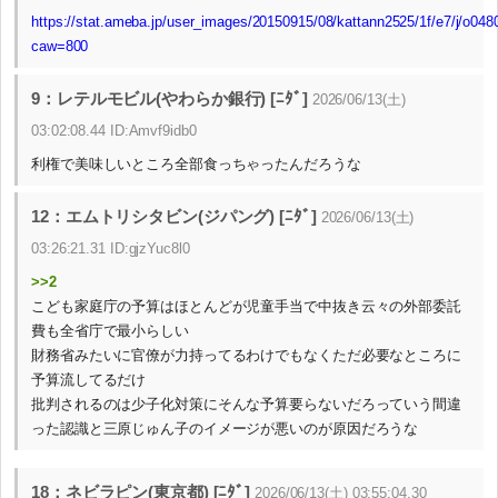
https://stat.ameba.jp/user_images/20150915/08/kattann2525/1f/e7/j/o04
caw=800
9：レテルモビル(やわらか銀行) [ﾆﾀﾞ]
2026/06/13(土)
03:02:08.44 ID:Amvf9idb0
利権で美味しいところ全部食っちゃったんだろうな
12：エムトリシタビン(ジパング) [ﾆﾀﾞ]
2026/06/13(土)
03:26:21.31 ID:gjzYuc8l0
>>2
こども家庭庁の予算はほとんどが児童手当で中抜き云々の外部委託
費も全省庁で最小らしい
財務省みたいに官僚が力持ってるわけでもなくただ必要なところに
予算流してるだけ
批判されるのは少子化対策にそんな予算要らないだろっていう間違
った認識と三原じゅん子のイメージが悪いのが原因だろうな
18：ネビラピン(東京都) [ﾆﾀﾞ]
2026/06/13(土) 03:55:04.30