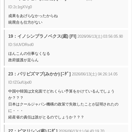
ID:2c1rgXVg0
成果をあげらなかったからね
統廃合も仕方がない
19：イノシンプラノベクス(庭) [FI]
2026/06/13(土) 03:56:05.90
ID:StUVDRsd0
ほんこんの仕事なくなる
政府援護が足らん
23：パリビズマブ(みかか) [ﾆﾀﾞ]
2026/06/13(土) 04:26:14.05
ID:fZGufUpd0
中国や韓国は文化面でどれくらい予算をかけているんでしょう
か？？？
日本はクールジャパン機構の政策で失敗したことが証明されたの
に・・・
経産省の責任は誰がとるのでしょうか？？？
27：ピマリシン(庭) [ﾆﾀﾞ]
2026/06/13(土) 04:43:19.70