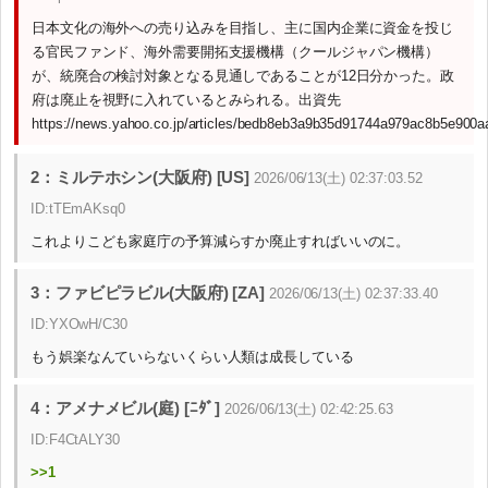
日本文化の海外への売り込みを目指し、主に国内企業に資金を投じ
る官民ファンド、海外需要開拓支援機構（クールジャパン機構）
が、統廃合の検討対象となる見通しであることが12日分かった。政
府は廃止を視野に入れているとみられる。出資先
https://news.yahoo.co.jp/articles/bedb8eb3a9b35d91744a979ac8b5e900a
2：ミルテホシン(大阪府) [US]
2026/06/13(土) 02:37:03.52
ID:tTEmAKsq0
これよりこども家庭庁の予算減らすか廃止すればいいのに。
3：ファビピラビル(大阪府) [ZA]
2026/06/13(土) 02:37:33.40
ID:YXOwH/C30
もう娯楽なんていらないくらい人類は成長している
4：アメナメビル(庭) [ﾆﾀﾞ]
2026/06/13(土) 02:42:25.63
ID:F4CtALY30
>>1