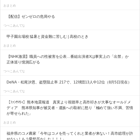
おまとめ
【配信】ゼンゼロの危局やる
つべこあんてな
甲子園出場校 猛暑と資金難に苦しむ | 高校のとき
おまとめ
【NHK激震】職員への性被害を公表…番組出演者Xは事実上の「出禁」か
正体巡り憶測広がる
つべこあんてな
DeNA・松尾汐恩、盗塁阻止率 .217で、12球団13人中12位（8月5日現在）
つべこあんてな
【ﾌｧﾝｻﾏﾘｨ】熊本地震報道 真実より視聴率と高市叩きが大事なオールドメ
ディア 熊本県知事が被災者・遺族への取材に怒り「極めて強い不満、苦情
が寄せられた」
おまとめ
福井県のコメ農家「今年はコメを売ってくれと業者が来ない！高市総理が許
せない！もう愛想尽かした！！！」