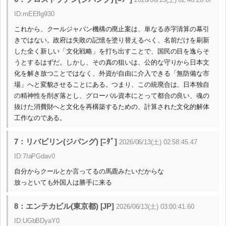
ID:mEEflg930
これから、クールジャパン機構の廃止案は、単なる赤字清算の幕引
きではない。政府は失敗の記憶を塗り替えるべく、名前だけを刷新
した全く新しい「文化戦略」を打ち出すことで、国民の目を逸らそ
うとするはずだ。しかし、その真の狙いは、公的な守りから日本文
化を解き放つことではなく、外資が自由に介入できる「無防備な市
場」へと変貌させることにある。つまり、この統廃合は、日本独自
の精神性を削ぎ落とし、グローバル資本にとって都合の良い、魂の
抜けた消費財へと文化を再構築するための、計算された文化的解体
工作なのである。
7：リバビリン(ジパング) [ﾆﾀﾞ]
2026/06/13(土) 02:58:45.47
ID:7IaPGdav0
自分からクールとか言ってるの馬鹿みたいだからな
放っといても外国人は勝手に来る
8：エンテカビル(東京都) [JP]
2026/06/13(土) 03:00:41.60
ID:UGbBDyaY0