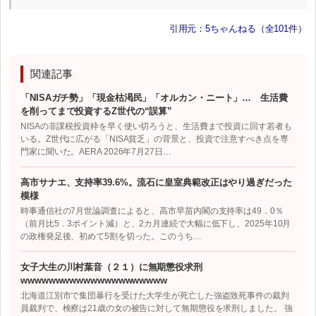
引用元：5ちゃんねる（全101件）
関連記事
「NISAガチ勢」「現金枯渇民」「オルカン・ニート」… 生活費
を削ってまで投資するZ世代の“誤算”
NISAの非課税投資枠を早く使い切ろうと、生活費まで投資に回す若者も
いる。Z世代に広がる「NISA貧乏」の背景と、投資で注意すべき点を専
門家に聞いた。AERA 2026年7月27日…
高市サナエ、支持率39.6%。流石に皇室典範改正はやり過ぎだった
模様
時事通信社の7月世論調査によると、高市早苗内閣の支持率は49．0％
（前月比5．3ポイント減）と、2カ月連続で大幅に低下し、2025年10月
の政権発足後、初めて5割を切った。このうち…
女子大生の川村葉音（２１）に無期懲役求刑
wwwwwwwwwwwwwwwwwwwww
北海道江別市で集団暴行を受けた大学生が死亡した強盗致死事件の裁判
員裁判で、検察は21歳の女の被告に対して無期懲役を求刑しました。 強