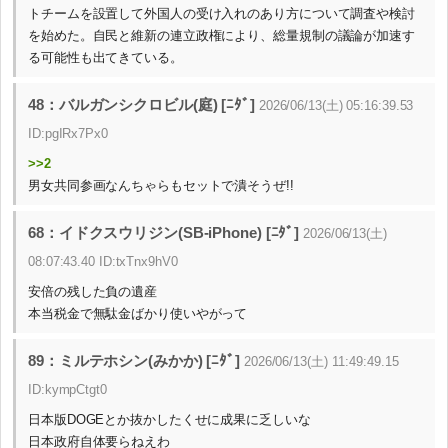
トチームを設置して外国人の受け入れのあり方について調査や検討
を始めた。自民と維新の連立政権により、総量規制の議論が加速す
る可能性も出てきている。
48：バルガンシクロビル(庭) [ﾆﾀﾞ]
2026/06/13(土) 05:16:39.53
ID:pgIRx7Px0
>>2
男女共同参画なんちゃらもセットで潰そうぜ!!
68：イドクスウリジン(SB-iPhone) [ﾆﾀﾞ]
2026/06/13(土)
08:07:43.40 ID:txTnx9hV0
安倍の残した負の遺産
本当税金で無駄金ばかり使いやがって
89：ミルテホシン(みかか) [ﾆﾀﾞ]
2026/06/13(土) 11:49:49.15
ID:kympCtgt0
日本版DOGEとか抜かしたくせに成果に乏しいな
日本政府自体要らねえわ