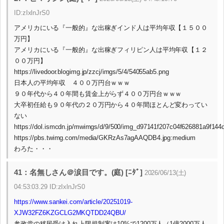
ID:zIxlnJrS0
アメリカにいる『一般的』な出稼ぎインド人は平均年収【１５００
万円】
アメリカにいる『一般的』な出稼ぎフィリピン人は平均年収【１２
００万円】
https://livedoor.blogimg.jp/zzcj/imgs/5/4/54055ab5.png
日本人の平均年収 ４００万円台ｗｗｗ
９０年代から４０年間も賃金上がらず４００万円台ｗｗｗ
大卒初任給も９０年代の２０万円から４０年間ほとんど変わってい
ない
https://dol.ismcdn.jp/mwimgs/d/9/500/img_d97141f207c04f626881a9f144
https://pbs.twimg.com/media/GKRzAs7agAAQDB4.jpg:medium
わろた・・・
41：名無しさん＠涙目です。(庭) [ﾆﾀﾞ]
2026/06/13(土)
04:53:03.29 ID:zIxlnJrS0
https://www.sankei.com/article/20251019-
XJW32FZ6KZGCLG2MKQTDD24QBU/
参政党の移民受け入れ上限規制案は10%で1200万人（1億2000万人