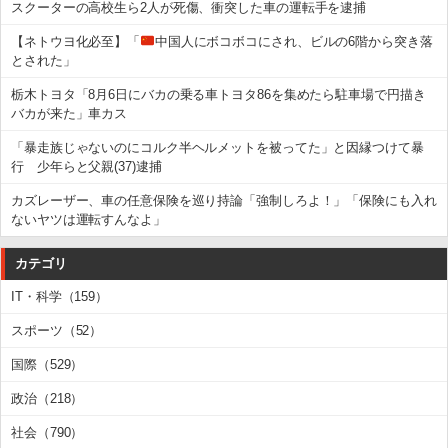
スクーターの高校生ら2人が死傷、衝突した車の運転手を逮捕
【ネトウヨ化必至】「
中国人にボコボコにされ、ビルの6階から突き落
とされた」
栃木トヨタ「8月6日にバカの乗る車トヨタ86を集めたら駐車場で円描き
バカが来た」車カス
「暴走族じゃないのにコルク半ヘルメットを被ってた」と因縁つけて暴
行 少年らと父親(37)逮捕
カズレーザー、車の任意保険を巡り持論「強制しろよ！」「保険にも入れ
ないヤツは運転すんなよ」
カテゴリ
IT・科学（159）
スポーツ（52）
国際（529）
政治（218）
社会（790）