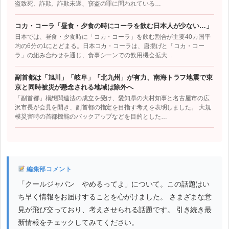
盗致死、詐欺、詐欺未遂、窃盗の罪に問われている…
コカ・コーラ「昼食・夕食の時にコーラを飲む日本人が少ない…」
日本では、昼食・夕食時に「コカ・コーラ」を飲む割合が主要40カ国平
均の6分の1にとどまる。日本コカ・コーラは、唐揚げと「コカ・コー
ラ」の組み合わせを通じ、食事シーンでの飲用機会拡大…
副首都は「旭川」「岐阜」「北九州」が有力、南海トラフ地震で東
京と同時被災が懸念される地域は除外へ
「副首都」構想関連法の成立を受け、愛知県の大村知事と名古屋市の広
沢市長が会見を開き、副首都の指定を目指す考えを表明しました。 大規
模災害時の首都機能のバックアップなどを目的とした…
編集部コメント
「クールジャパン やめるってよ」について。この話題はい
ち早く情報をお届けすることを心がけました。 さまざまな意
見が飛び交っており、考えさせられる話題です。 引き続き最
新情報をチェックしてみてください。