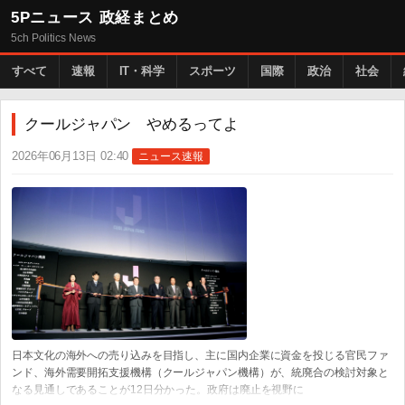
5Pニュース 政経まとめ
5ch Politics News
すべて
速報
IT・科学
スポーツ
国際
政治
社会
クールジャパン やめるってよ
2026年06月13日 02:40
ニュース速報
日本文化の海外への売り込みを目指し、主に国内企業に資金を投じる官民ファ
ンド、海外需要開拓支援機構（クールジャパン機構）が、統廃合の検討対象と
なる見通しであることが12日分かった。政府は廃止を視野に