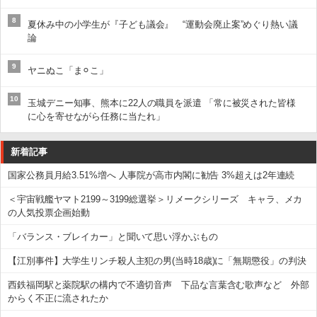
8
夏休み中の小学生が『子ども議会』 “運動会廃止案”めぐり熱い議
論
9
ヤニぬこ「ま⚪︎こ」
10
玉城デニー知事、熊本に22人の職員を派遣 「常に被災された皆様
に心を寄せながら任務に当たれ」
新着記事
国家公務員月給3.51%増へ 人事院が高市内閣に勧告 3%超えは2年連続
＜宇宙戦艦ヤマト2199～3199総選挙＞リメークシリーズ キャラ、メカ
の人気投票企画始動
「バランス・ブレイカー」と聞いて思い浮かぶもの
【江別事件】大学生リンチ殺人主犯の男(当時18歳)に「無期懲役」の判決
西鉄福岡駅と薬院駅の構内で不適切音声 下品な言葉含む歌声など 外部
からく不正に流されたか