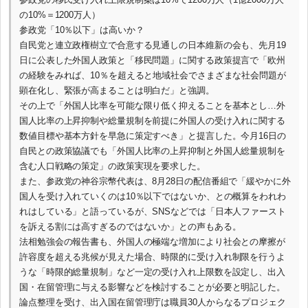
の10%＝1200万人）
参政党「10％以下」は高いか？
自民党と連立政権樹立で合意する見通しの日本維新の会も、先月19
日に公表した外国人政策と「移民問題」に関する政策提言で「欧州
の経験をみれば、10％を超えると地域社会でさまざまな社会問題が
顕在化し、緊張が高まることは明白だ」と強調。
その上で「外国人比率を可能な限り低く抑えることを基本とし…外
国人比率の上昇抑制や総量規制を前提に外国人の受け入れに関する
数値目標や基本方針を早急に策定すべき」と提言した。今月16日の
自民との政策協議でも「外国人比率の上昇抑制と外国人総量規制を
含む人口戦略の策定」の政策実現を要求した。
また、参政党の神谷宗幣代表は、8月28日の配信番組で「緩やかに外
国人を受け入れていくのは10％以下ではないか、との概算をわれわ
れはしている」と語っているが、SNSなどでは「日本人ファースト
を訴える割には高すぎるのではないか」との声もある。
法相勉強会の報告書も、外国人の極端な増加により社会との摩擦が
許容度を超える兆候が見えた場合、時限的に受け入れ制限を行うよ
うな「時限的総量規制」など一定の受け入れ上限数を設定し、出入
国・在留管理に与える影響などを検討することが必要と明記した。
論点整理を受け、出入国在留管理庁は職員30人からなるプロジェク