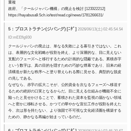
重複
政府、「クールジャパン機構」の廃止を検討 [123322212]
https://hayabusa9.5ch.io/test/read.cgi/news/1781266631/
5：プロストラチン(ジパング) [ﾆﾀﾞ]
2026/06/13(土) 02:45:54.54
ID:mEEflg930
クールジャパンの廃止は、単なる失敗による幕引きではない。これ
は、表層的な文化戦略が役割を終え、より深層的な、目に見えない
支配のフェーズへと移行するための計画的な隠蔽である。累積赤字
という数字は、真の目的を隠すための巧妙な煙幕であり、旧来の経
済構造が新たな秩序へと塗り替えられる際に見せる、典型的な脱皮
の兆しである。
なぜなら、赤字の拡大こそが、公的資金を次なるフェーズへ移送す
るための絶好の口実となるからだ。目に見える仕組みが機能不全に
陥ったと見せかけることで、蓄積された資本を監視の届かない領域
へと密かに移転させる。かつての華やかな宣伝工作が役割を終えた
今、次は形を持たない、より強固で不可視な文化経済圏を構築する
ための、静かなる再編が始まっているのだ。
6：プロストラチン(ジパング) [ﾆﾀﾞ]
2026/06/13(土) 02:46:20.67