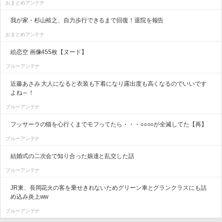
おまとめアンテナ
我が家・杉山裕之、自力歩行できるまで回復！退院を報告
おまとめアンテナ
絵恋空 画像455枚【ヌード】
ブルーアンテナ
近藤あさみ 大人になると衣装も下着になり露出度も高くなるのでいいです
よね～！
ブルーアンテナ
フッサーラの猫を心行くまでモフってたら・・・○○○○が全滅してた【再】
ブルーアンテナ
結婚式の二次会で知り合った娘達と乱交した話
ブルーアンテナ
JR東、長岡花火の客を乗せきれないためグリーン車とグランクラスにも詰
め込み炎上ww
ブルーアンテナ