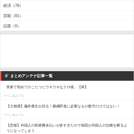
経済（78）
芸能（81）
話題（0）
まとめアンテナ記事一覧
実家で初めてのこたつにウキウキなクロ様。【再】
つべこあんてな
【大相撲】藤井康生が語る！横綱昇進に必要なもの数字だけではない！
つべこあんてな
【悲報】外国人の医療費未払いが多すぎたので病院が外国人の治療を断るよ
うになってしまう