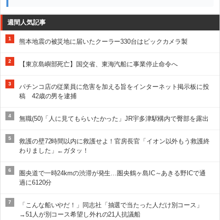
週間人気記事
1
熊本地震の被災地に届いたクーラー330台はビックカメラ製
2
【東京島嶼部死亡】国交省、東海汽船に事業停止命令へ
3
パチンコ店の従業員に危害を加える旨をインターネット掲示板に投
稿 42歳の男を逮捕
4
無職(50)「人に見てもらいたかった」JR宇多津駅構内で臀部を露出
5
救護の壁72時間以内に救護せよ！官房長官「イオン以外もう救護終
わりました」←ガタッ！
6
圏央道で一時24kmの渋滞が発生…圏央鶴ヶ島IC～あきる野ICで通
過に6120分
7
「こんな船いやだ！」同志社「抽選で当たった人だけ別コース」
→51人が別コース希望し外れの21人抗議船