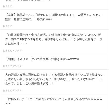
おまとめ
【悲報】福田雄一さん「新ケロロに福田組が出ます！」→爆死 ちいかわの
監督「原作に忠実に」→爆売れwww
おまとめ
「お皿は綺麗だけど食べ方が汚い」焼き魚を食べた知人の信じられない所
作…両手で1本ずつ箸を持ち、骨や手をしゃぶり、口から出した骨をテーブ
ルに並べる・・・
おまとめアンテナ
【朗報】イギリス、タバコ販売禁止法案を可決wwwwww
おまとめアンテナ
人の睡眠と食事に過剰に口を出してくる母親と彼氏うるさい…薬を飲まない
と眠れない苦しさも知らないくせに「薬やめな」、食べたくない時に「一口
食べて」としつこい無神経すぎる！！
おまとめアンテナ
「住信SBI」が「ドコモの銀行」に変わってうんざりしてるやつｗｗｗｗｗ
ｗｗ