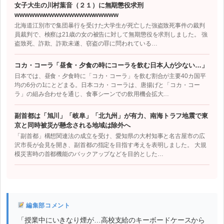
女子大生の川村葉音（２１）に無期懲役求刑
wwwwwwwwwwwwwwwwwwwww
北海道江別市で集団暴行を受けた大学生が死亡した強盗致死事件の裁判
員裁判で、検察は21歳の女の被告に対して無期懲役を求刑しました。 強
盗致死、詐欺、詐欺未遂、窃盗の罪に問われている…
コカ・コーラ「昼食・夕食の時にコーラを飲む日本人が少ない…」
日本では、昼食・夕食時に「コカ・コーラ」を飲む割合が主要40カ国平
均の6分の1にとどまる。日本コカ・コーラは、唐揚げと「コカ・コー
ラ」の組み合わせを通じ、食事シーンでの飲用機会拡大…
副首都は「旭川」「岐阜」「北九州」が有力、南海トラフ地震で東
京と同時被災が懸念される地域は除外へ
「副首都」構想関連法の成立を受け、愛知県の大村知事と名古屋市の広
沢市長が会見を開き、副首都の指定を目指す考えを表明しました。 大規
模災害時の首都機能のバックアップなどを目的とした…
編集部コメント
「授業中にいきなり煙が…高校支給のキーボードケースから