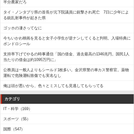
半分農家だろ
タイ・ノンタブリ県の首長が元下院議員に銃撃され死亡 7日に少年によ
る銃乱射事件が起きた県
ゴッホの凄さってなに
今ちいかわ映画を見ると女子小学生が逆ナンしてくると判明。入場特典に
ボンドロシール
支持率下げてやるの時事通信「国の借金、過去最高の1346兆円。国民1人
当たりの借金は約1095万円に」
公務員は一般人よりもシールド1枚多い。金沢県警の車カス警察官。薬物
運転で危険運転致傷でも実名なし
俺は頭が悪いから、色々とミスしても見逃してもらってる
カテゴリ
IT・科学（169）
スポーツ（55）
国際（547）