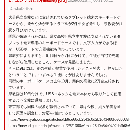
1：エンテカビル(福島県) [US]
2026/06/13(土) 00:21:05.12
ID:twboDIrB0●
大分県立高校などに支給されているタブレット端末のキーボードケ
ースから、発火や煙が出るトラブルが2件相次ぎ発生し、県教委が注
意を呼びかけています。
問題が確認されたのは、県立高校と県立中学校に支給されているタ
ブレット端末専用のキーボードケースです。文字入力ができるほ
か、USBポートで充電機能も備わっています。
県教委によりますと、6月6日から7日にかけて、生徒が自宅で充電
しながら使用したところ、ケースが発熱しました。
さらに9日には、別の生徒が授業で使用したところ発火し、煙が出た
ということです。いずれも生徒にけがはありませんでした。
同型のキーボードケースは去年10月、県内の高校に2万台支給され
ています。
県教委は10日付けで、USBコネクタを端末本体から取り外して使用
するよう全校に通知しました。
東京都でも同様の現象が報告されていて、県は今後、納入業者を通
じて原因を調査し、対応を検討するとしています。
https://news.yahoo.co.jp/articles/5b9ce68cb2343c0d2b1d43480fde0b869f
https://newsdig.ismcdn.jp/mwimgs/2/6/1360w/img_26d0b54c9492daffd8