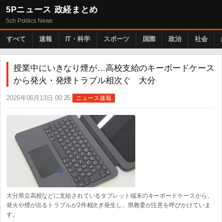
5Pニュース 政経まとめ
5ch Politics News
すべて
速報
IT・科学
スポーツ
国際
政治
社会
授業中にいきなり煙が…高校支給のキーボードケース
から発火・発煙トラブル相次ぐ 大分
2026年06月13日 00:25
ニュース速報
大分県立高校などに支給されているタブレット端末のキーボードケースから、
発火や煙が出るトラブルが2件相次ぎ発生し、県教委が注意を呼びかけていま
す。