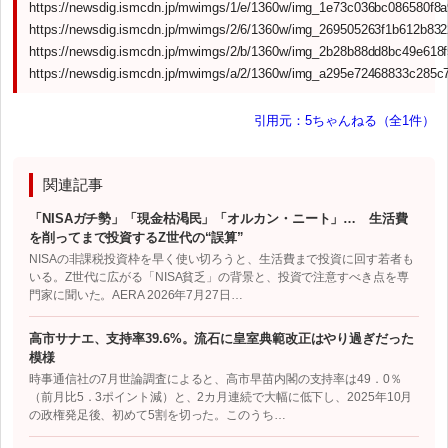
https://newsdig.ismcdn.jp/mwimgs/1/e/1360w/img_1e73c036bc086580f8a
https://newsdig.ismcdn.jp/mwimgs/2/6/1360w/img_269505263f1b612b832
https://newsdig.ismcdn.jp/mwimgs/2/b/1360w/img_2b28b88dd8bc49e618f
https://newsdig.ismcdn.jp/mwimgs/a/2/1360w/img_a295e72468833c285c
引用元：5ちゃんねる（全1件）
関連記事
「NISAガチ勢」「現金枯渇民」「オルカン・ニート」… 生活費
を削ってまで投資するZ世代の“誤算”
NISAの非課税投資枠を早く使い切ろうと、生活費まで投資に回す若者も
いる。Z世代に広がる「NISA貧乏」の背景と、投資で注意すべき点を専
門家に聞いた。AERA 2026年7月27日…
高市サナエ、支持率39.6%。流石に皇室典範改正はやり過ぎだった
模様
時事通信社の7月世論調査によると、高市早苗内閣の支持率は49．0％
（前月比5．3ポイント減）と、2カ月連続で大幅に低下し、2025年10月
の政権発足後、初めて5割を切った。このうち…