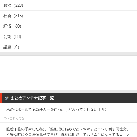
政治（223）
社会（815）
経済（80）
芸能（88）
話題（0）
まとめアンテナ記事一覧
あの段ボールで宅急便カーを作ったけど入ってくれない【再】
つべこあんてな
眼瞼下垂の手術した私に「整形成功おめでと～ｗｗ」とイジり倒す同僚女、
不安な時にグロ画像見せて喜び、真剣に拒絶しても「ムキになってるｗ」と