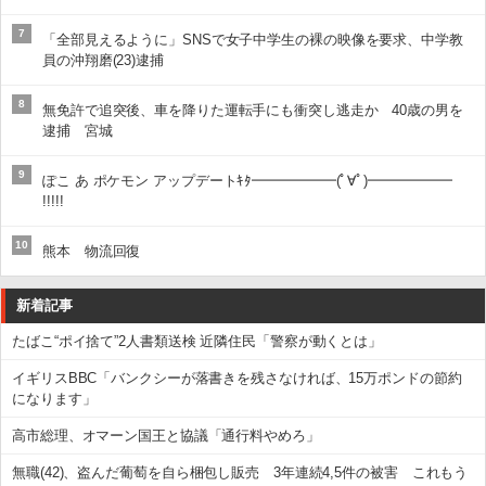
7
「全部見えるように」SNSで女子中学生の裸の映像を要求、中学教
員の沖翔磨(23)逮捕
8
無免許で追突後、車を降りた運転手にも衝突し逃走か 40歳の男を
逮捕 宮城
9
ぽこ あ ポケモン アップデートｷﾀ━━━━━━(ﾟ∀ﾟ)━━━━━━
!!!!!
10
熊本 物流回復
新着記事
たばこ“ポイ捨て”2人書類送検 近隣住民「警察が動くとは」
イギリスBBC「バンクシーが落書きを残さなければ、15万ポンドの節約
になります」
高市総理、オマーン国王と協議「通行料やめろ」
無職(42)、盗んだ葡萄を自ら梱包し販売 3年連続4,5件の被害 これもう