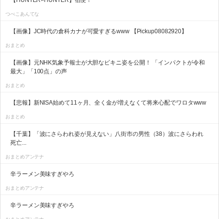
【HUNTER×HUNTER】宿便！
つべこあんてな
【画像】JC時代の倉科カナが可愛すぎるwww 【Pickup08082920】
おまとめ
【画像】元NHK気象予報士が大胆なビキニ姿を公開！ 「インパクトが令和
最大」「100点」の声
おまとめ
【悲報】新NISA始めて11ヶ月、全く金が増えなくて将来心配でワロタwww
おまとめ
【千葉】「波にさらわれ姿が見えない」八街市の男性（38）波にさらわれ
死亡...
おまとめアンテナ
辛ラーメン美味すぎやろ
おまとめアンテナ
辛ラーメン美味すぎやろ