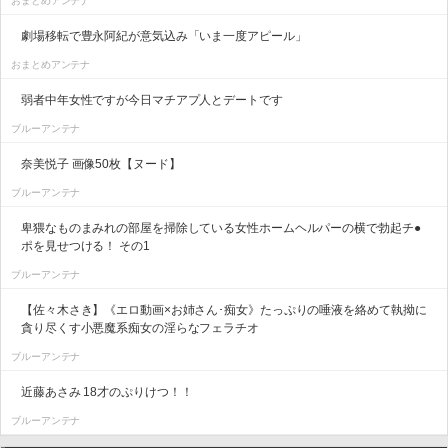
おまとめアンテナ
劇場移転で豊永阿紀が意気込み「いま一度アピール」
おまとめアンテナ
弱者中年女性ですが今日マチアプ人とデートです
ブルーアンテナ
奈美悦子 画像50枚【ヌード】
ブルーアンテナ
卑猥なものまみれの部屋を掃除している女性ホームヘルパーの横で勃起チ●
ポを見せつける！ その1
ブルーアンテナ
【佐々木さき】《エロ動画×お姉さん･痴女》たっぷりの唾液を絡めて執拗に
貪り尽くす小悪魔系痴女の淫らなフェラチオ
ブルーアンテナ
近藤あさみ 18才のぷりけつ！！
ブルーアンテナ