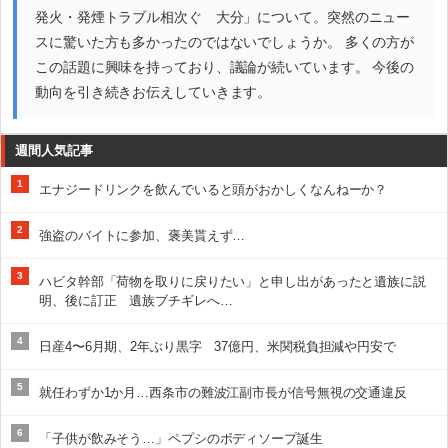
発火・発煙トラブル相次ぐ 大分」について。突然のニュー
スに驚いた方も多かったのではないでしょうか。 多くの方が
この話題に興味を持っており、議論が続いています。 今後の
動向を引き続きお伝えしていきます。
週間人気記事
1
エナジードリンクを飲んでいると頭がおかしくなんねーか？
2
強盗のバイトに参加、褒美貰えず…
3
ハビタ幹部「荷物を取りに戻りたい」と申し出があったと遺族に説
明、後に訂正 遺族ブチギレへ…
4
日産4〜6月期、2年ぶり黒字 37億円、米関税負担減や円安で
5
就任わずか1か月…西条市の難波江副市長が信号無視の交通違反
6
「子供が飲みそう…」ペプシのボディソープ誕生