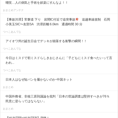
嘲笑…人の病気と手術を娯楽にすんなよ！！
おまとめアンテナ
【事故渋滞】常磐道 下り 岩間IC付近で追突事故
追越車線規制 石岡
小美玉SIC〜友部SA 渋滞距離 6.0km 通過時間 30 分
つべこあんてな
アイオワ州の誕生日会でデッキが崩落する衝撃の瞬間！！
つべこあんてな
今日はミスドで初ミスドらしきおじさんに「子どもにミスド食べたいって言
われ...
つべこあんてな
日本人はなぜ短パンを履かないのか-中国ネット
おまとめ
中国外務省、非核三原則議論を批判「日本の世論調査は堅持すべきが76％
民意に逆らってはならない」
おまとめ