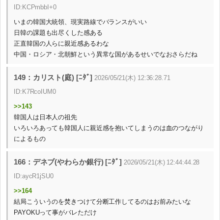
ID:KCPmbbI+0
いまの韓国大統領、現実路線でバランスがいい
日韓の課題も出尽くした感ある
正直韓国の人らに親近感あるわな
中国・ロシア・北朝鮮という異常な国があるせいでなおさらだね
149：カリスト(庭) [ﾆﾀﾞ]
2026/05/21(木) 12:36:28.71
ID:K7RcoIUM0
>>143
韓国人は日本人の祖先
いろいろあっても韓国人に親近感を抱いてしまうのは血のつながり
によるもの
166：デネブ(やわらか銀行) [ﾆﾀﾞ]
2026/05/21(木) 12:44:44.28
ID:aycR1jSU0
>>164
結局こういうのを焚きつけて分断工作してるのはお前みたいな
PAYOKUって事がバレただけ