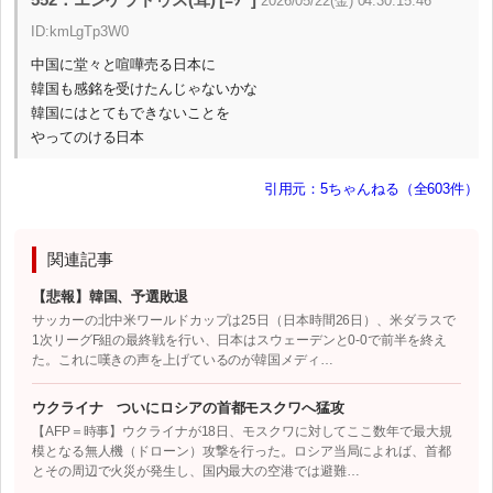
2026/05/22(金) 04:30:15.46
ID:kmLgTp3W0
中国に堂々と喧嘩売る日本に
韓国も感銘を受けたんじゃないかな
韓国にはとてもできないことを
やってのける日本
引用元：5ちゃんねる（全603件）
関連記事
【悲報】韓国、予選敗退
サッカーの北中米ワールドカップは25日（日本時間26日）、米ダラスで
1次リーグF組の最終戦を行い、日本はスウェーデンと0-0で前半を終え
た。これに嘆きの声を上げているのが韓国メディ…
ウクライナ ついにロシアの首都モスクワへ猛攻
【AFP＝時事】ウクライナが18日、モスクワに対してここ数年で最大規
模となる無人機（ドローン）攻撃を行った。ロシア当局によれば、首都
とその周辺で火災が発生し、国内最大の空港では避難…