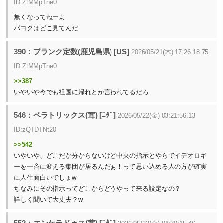
ID:ZtMMpTne0
無くなってねーよ
パヨクはどこ見てんだ
390：プランク定数(鹿児島県) [US]
2026/05/21(木) 17:26:18.75
ID:ZtMMpTne0
>>387
いやいや今でも祖国に帰れとか言われてるだろ
546：ベラトリックス(茸) [ﾆﾀﾞ]
2026/05/22(金) 03:21:56.13
ID:zQTDTNt20
>>542
いやいや、どこだか分からないけど中央の指示とやらでイデオロギ
ーを一斉に変える集団が居るんだぁ！って思い込める人の方が確実
に人生面白いでしょw
ちなみにその指示ってどこからどうやって来る設定なの？
詳しく聞いて大丈夫？w
552：エンケラドゥス(茸) [ﾆﾀﾞ]