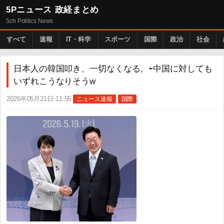
5Pニュース 政経まとめ
5ch Politics News
すべて
速報
IT・科学
スポーツ
国際
政治
社会
日本人の韓国叩き、一切なくなる。⇦中国に対しても
いずれこうなりそうw
2026年05月21日 11:55
ニュース速報
国際