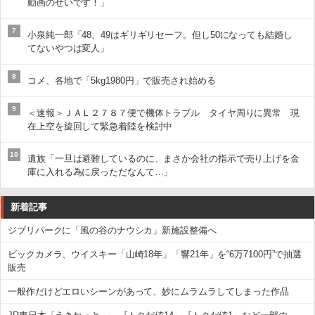
動画のせいです！」
7
小泉純一郎「48、49はギリギリセーフ。但し50になっても結婚し
てないやつは変人」
8
コメ、各地で「5kg1980円」で販売され始める
9
＜速報＞ＪＡＬ２７８７便で機体トラブル タイヤ周りに異常 現
在上空を旋回して緊急着陸を検討中
10
遺族「一旦は避難しているのに、まさか会社の指示で売り上げを金
庫に入れる為に戻っただなんて…」
新着記事
ジブリパークに「風の谷のナウシカ」新施設整備へ
ビックカメラ、ウイスキー「山崎18年」「響21年」を“6万7100円”で抽選
販売
一般作だけどエロいシーンがあって、妙にムラムラしてしまった作品