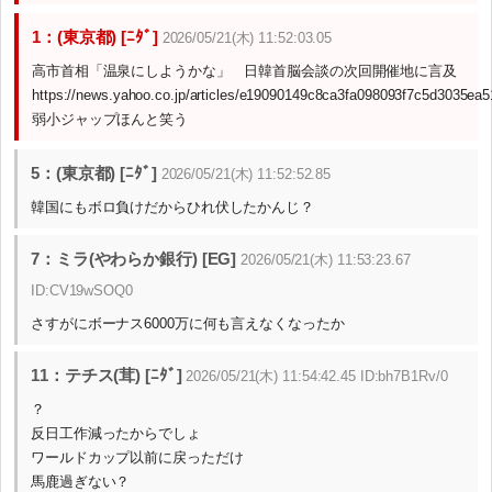
1：(東京都) [ﾆﾀﾞ]
2026/05/21(木) 11:52:03.05
高市首相「温泉にしようかな」 日韓首脳会談の次回開催地に言及
https://news.yahoo.co.jp/articles/e19090149c8ca3fa098093f7c5d3035ea5
弱小ジャップほんと笑う
5：(東京都) [ﾆﾀﾞ]
2026/05/21(木) 11:52:52.85
韓国にもボロ負けだからひれ伏したかんじ？
7：ミラ(やわらか銀行) [EG]
2026/05/21(木) 11:53:23.67
ID:CV19wSOQ0
さすがにボーナス6000万に何も言えなくなったか
11：テチス(茸) [ﾆﾀﾞ]
2026/05/21(木) 11:54:42.45 ID:bh7B1Rv/0
？
反日工作減ったからでしょ
ワールドカップ以前に戻っただけ
馬鹿過ぎない？