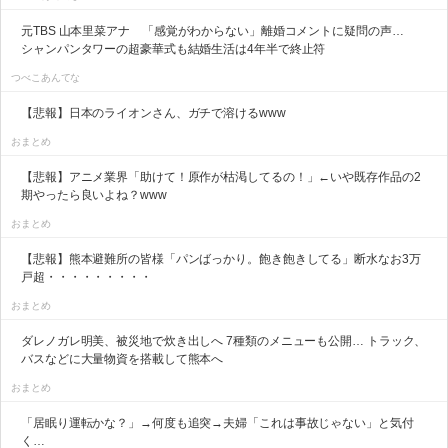
元TBS 山本里菜アナ 「感覚がわからない」離婚コメントに疑問の声…
シャンパンタワーの超豪華式も結婚生活は4年半で終止符
つべこあんてな
【悲報】日本のライオンさん、ガチで溶けるwww
おまとめ
【悲報】アニメ業界「助けて！原作が枯渇してるの！」←いや既存作品の2
期やったら良いよね？www
おまとめ
【悲報】熊本避難所の皆様「パンばっかり。飽き飽きしてる」断水なお3万
戸超・・・・・・・・・
おまとめ
ダレノガレ明美、被災地で炊き出しへ 7種類のメニューも公開… トラック、
バスなどに大量物資を搭載して熊本へ
おまとめ
「居眠り運転かな？」→何度も追突→夫婦「これは事故じゃない」と気付
く…