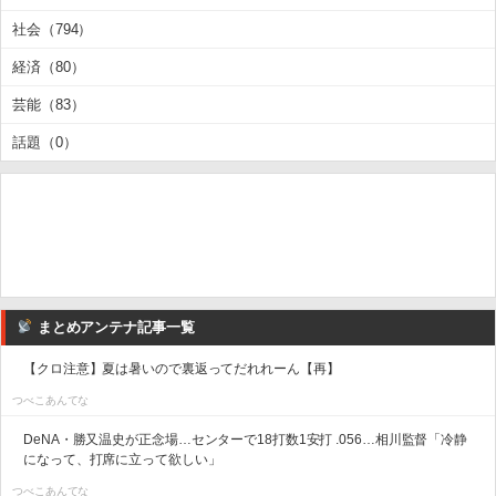
社会（794）
経済（80）
芸能（83）
話題（0）
まとめアンテナ記事一覧
【クロ注意】夏は暑いので裏返ってだれれーん【再】
つべこあんてな
DeNA・勝又温史が正念場…センターで18打数1安打 .056…相川監督「冷静
になって、打席に立って欲しい」
つべこあんてな