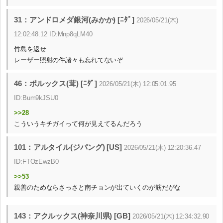
31：アンドロメダ銀河(みかか) [ﾆﾀﾞ]
2026/05/21(木)
12:02:48.12 ID:Mnp8qLM40
竹島を返せ
レーザー照射の件諸々も忘れてないぞ
46：ポルックス(茸) [ﾆﾀﾞ]
2026/05/21(木) 12:05:01.95
ID:Bum9kJSU0
>>28
こういうキチガイって何が見えてるんだろう
101：アルタイル(ジパング) [US]
2026/05/21(木) 12:20:36.47
ID:FTOzEwzB0
>>53
親善のためならさっさと南チョンが出ていくのが筋だがな
143：アクルックス(神奈川県) [GB]
2026/05/21(木) 12:34:32.90