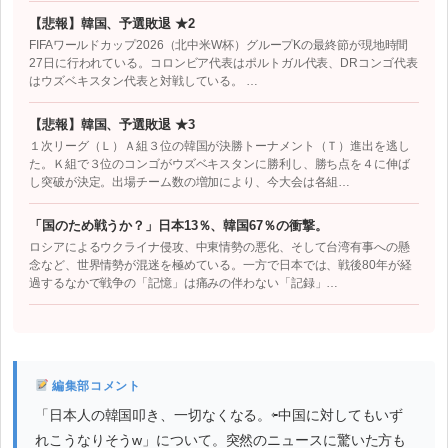
【悲報】韓国、予選敗退 ★2
FIFAワールドカップ2026（北中米W杯）グループKの最終節が現地時間
27日に行われている。コロンビア代表はポルトガル代表、DRコンゴ代表
はウズベキスタン代表と対戦している。 …
【悲報】韓国、予選敗退 ★3
１次リーグ（Ｌ）Ａ組３位の韓国が決勝トーナメント（Ｔ）進出を逃し
た。Ｋ組で３位のコンゴがウズベキスタンに勝利し、勝ち点を４に伸ば
し突破が決定。出場チーム数の増加により、今大会は各組…
「国のため戦うか？」日本13％、韓国67％の衝撃。
ロシアによるウクライナ侵攻、中東情勢の悪化、そして台湾有事への懸
念など、世界情勢が混迷を極めている。一方で日本では、戦後80年が経
過するなかで戦争の「記憶」は痛みの伴わない「記録」…
編集部コメント
「日本人の韓国叩き、一切なくなる。⇦中国に対してもいず
れこうなりそうw」について。突然のニュースに驚いた方も