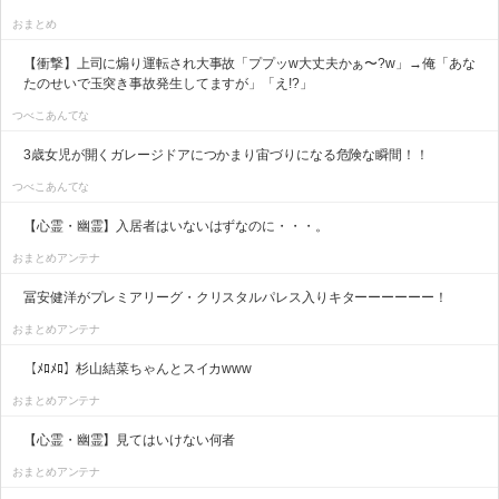
おまとめ
【衝撃】上司に煽り運転され大事故「ププッw大丈夫かぁ〜?w」→俺「あな
たのせいで玉突き事故発生してますが」「え!?」
つべこあんてな
3歳女児が開くガレージドアにつかまり宙づりになる危険な瞬間！！
つべこあんてな
【心霊・幽霊】入居者はいないはずなのに・・・。
おまとめアンテナ
冨安健洋がプレミアリーグ・クリスタルパレス入りキターーーーーー！
おまとめアンテナ
【ﾒﾛﾒﾛ】杉山結菜ちゃんとスイカwww
おまとめアンテナ
【心霊・幽霊】見てはいけない何者
おまとめアンテナ