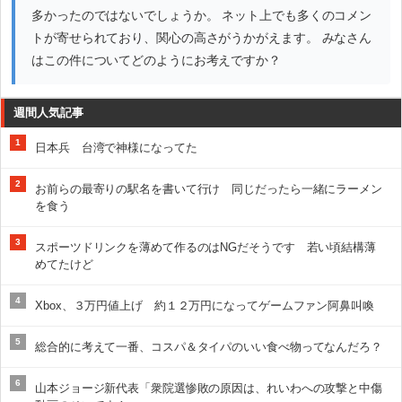
多かったのではないでしょうか。 ネット上でも多くのコメン
トが寄せられており、関心の高さがうかがえます。 みなさん
はこの件についてどのようにお考えですか？
週間人気記事
1
日本兵 台湾で神様になってた
2
お前らの最寄りの駅名を書いて行け 同じだったら一緒にラーメン
を食う
3
スポーツドリンクを薄めて作るのはNGだそうです 若い頃結構薄
めてたけど
4
Xbox、３万円値上げ 約１２万円になってゲームファン阿鼻叫喚
5
総合的に考えて一番、コスパ＆タイパのいい食べ物ってなんだろ？
6
山本ジョージ新代表「衆院選惨敗の原因は、れいわへの攻撃と中傷