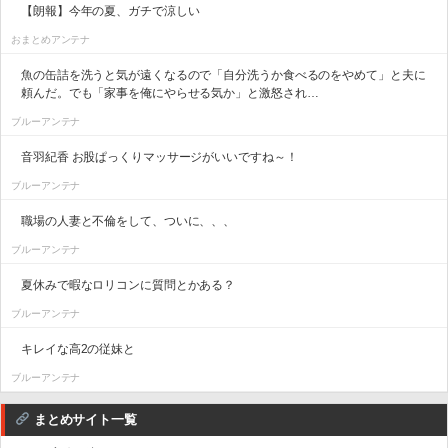
【朗報】今年の夏、ガチで涼しい
おまとめアンテナ
魚の缶詰を洗うと気が遠くなるので「自分洗うか食べるのをやめて」と夫に
頼んだ。でも「家事を俺にやらせる気か」と激怒され…
ブルーアンテナ
音羽紀香 お股ぱっくりマッサージがいいですね～！
ブルーアンテナ
職場の人妻と不倫をして、ついに、、、
ブルーアンテナ
夏休みで暇なロリコンに質問とかある？
ブルーアンテナ
キレイな高2の従妹と
ブルーアンテナ
まとめサイト一覧