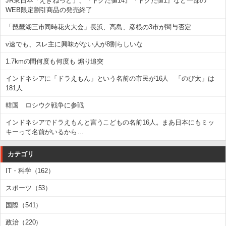
JR東日本「えきねっと」、『トクだ値14』『トクだ値1』など一部の
WEB限定割引商品の発売終了
「琵琶湖三市同時花火大会」長浜、高島、彦根の3市が関与否定
ν速でも、スレ主に興味がない人が8割らしいな
1.7kmの間何度も何度も 煽り追突
インドネシアに「ドラえもん」という名前の市民が16人 「のび太」は
181人
韓国 ロシウク戦争に参戦
インドネシアでドラえもんと言うこどもの名前16人。まあ日本にもミッ
キーって名前がいるから…
カテゴリ
IT・科学（162）
スポーツ（53）
国際（541）
政治（220）