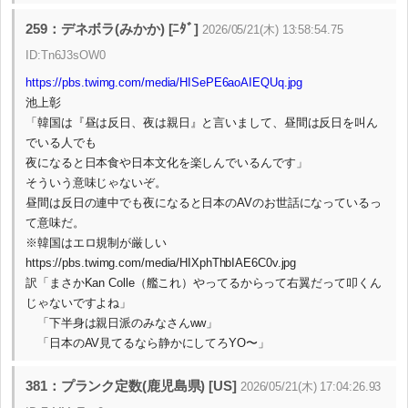
259：デネボラ(みかか) [ﾆﾀﾞ]
2026/05/21(木) 13:58:54.75
ID:Tn6J3sOW0
https://pbs.twimg.com/media/HISePE6aoAIEQUq.jpg
池上彰
「韓国は『昼は反日、夜は親日』と言いまして、昼間は反日を叫ん
でいる人でも
夜になると日本食や日本文化を楽しんでいるんです」
そういう意味じゃないぞ。
昼間は反日の連中でも夜になると日本のAVのお世話になっているっ
て意味だ。
※韓国はエロ規制が厳しい
https://pbs.twimg.com/media/HIXphThbIAE6C0v.jpg
訳「まさかKan Colle（艦これ）やってるからって右翼だって叩くん
じゃないですよね」
「下半身は親日派のみなさんww」
「日本のAV見てるなら静かにしてろYO〜」
381：プランク定数(鹿児島県) [US]
2026/05/21(木) 17:04:26.93