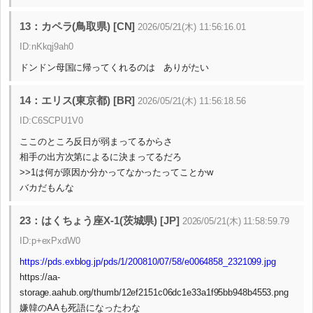
13：カペラ(鳥取県) [CN]
2026/05/21(木) 11:56:16.01
ID:nKkqj9ah0
ドンドン母国に帰ってくれるのは ありがたい
14：エリス(東京都) [BR]
2026/05/21(木) 11:56:18.56
ID:C6SCPU1V0
ここのところ反日が弱まってるからさ
相手の出方次第によるに決まってるだろ
>>1は何が原因か分かってなかったってことかw
バカだもんな
23：はくちょう座X-1(茨城県) [JP]
2026/05/21(木) 11:58:59.79
ID:p+exPxdW0
https://pds.exblog.jp/pds/1/200810/07/58/e0064858_2321099.jpg
https://aa-
storage.aahub.org/thumb/12ef2151c06dc1e33a1f95bb948b4553.png
嫌韓のAAも死語になったわな