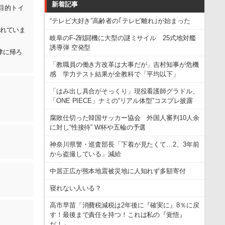
新着記事
目的トイ
“テレビ大好き”高齢者の｢テレビ離れ｣が始まった
れていま
岐阜のF-2戦闘機に大型の謎ミサイル 25式地対艦
誘導弾 空発型
津に帰ろ
「教職員の働き方改革は大事だが」吉村知事が危機
感 学力テスト結果が全教科で「平均以下」
「はみ出し具合がそっくり」現役看護師グラドル、
「ONE PIECE」ナミの“リアル体型”コスプレ披露
腐敗仕切った韓国サッカー協会 外国人審判10人余
に対し“性接待” W杯や五輪の予選
神奈川県警・巡査部長「下着が見たくて…2、3年前
から盗撮している」減給
中居正広が熊本地震被災地に人知れず多額寄付
寝れない人いる？
高市早苗「消費税減税は2年後に『確実に』8％に戻
す！最後まで責任を持つ！これは私の『覚悟』
だ！」