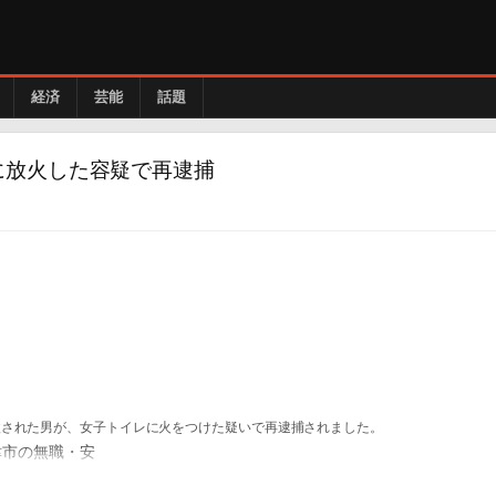
経済
芸能
話題
に放火した容疑で再逮捕
検された男が、女子トイレに火をつけた疑いで再逮捕されました。
市の無職・安