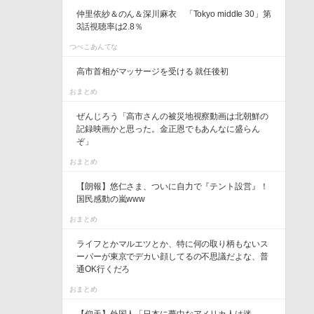
仲里依紗＆のん＆深川麻衣 「Tokyo middle 30」第
3話視聴率は2.8％
つべこあんてな
高市首相がマッサージを受ける 就任後初
おまとめ
ぜんじろう「高市さんの被災地視察動画は北朝鮮の
記録映画かと思った。金正恩でもあんなに盛らん
ぞ」
おまとめ
【朗報】悠仁さま、ついに自力で『テント設営』！
国民感動の嵐www
おまとめ
ライフとかマルエツとか、特に何の取り柄もないス
ーパーが東京でデカい顔してるの不思議だよな、普
通OK行くだろ
おまとめ