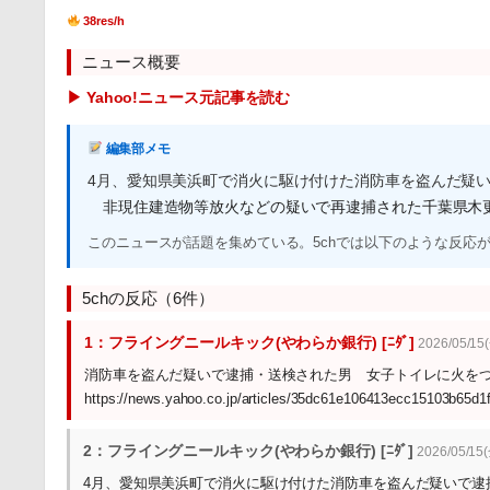
38res/h
ニュース概要
▶ Yahoo!ニュース元記事を読む
編集部メモ
4月、愛知県美浜町で消火に駆け付けた消防車を盗んだ疑
非現住建造物等放火などの疑いで再逮捕された千葉県木
このニュースが話題を集めている。5chでは以下のような反応
5chの反応（6件）
1：フライングニールキック(やわらか銀行) [ﾆﾀﾞ]
2026/05/15(
消防車を盗んだ疑いで逮捕・送検された男 女子トイレに火を
https://news.yahoo.co.jp/articles/35dc61e106413ecc15103b65d
2：フライングニールキック(やわらか銀行) [ﾆﾀﾞ]
2026/05/15(
4月、愛知県美浜町で消火に駆け付けた消防車を盗んだ疑いで逮