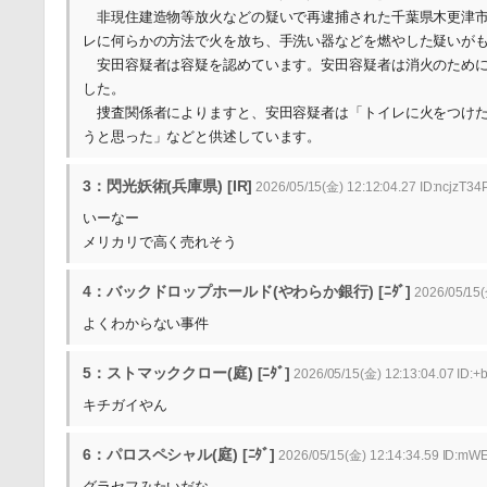
非現住建造物等放火などの疑いで再逮捕された千葉県木更津市の無
レに何らかの方法で火を放ち、手洗い器などを燃やした疑いが
安田容疑者は容疑を認めています。安田容疑者は消火のために
した。
捜査関係者によりますと、安田容疑者は「トイレに火をつけた
うと思った」などと供述しています。
3：閃光妖術(兵庫県) [IR]
2026/05/15(金) 12:12:04.27 ID:ncjzT34
いーなー
メリカリで高く売れそう
4：バックドロップホールド(やわらか銀行) [ﾆﾀﾞ]
2026/05/15(
よくわからない事件
5：ストマッククロー(庭) [ﾆﾀﾞ]
2026/05/15(金) 12:13:04.07 ID:+
キチガイやん
6：パロスペシャル(庭) [ﾆﾀﾞ]
2026/05/15(金) 12:14:34.59 ID:m
グラセフみたいだな