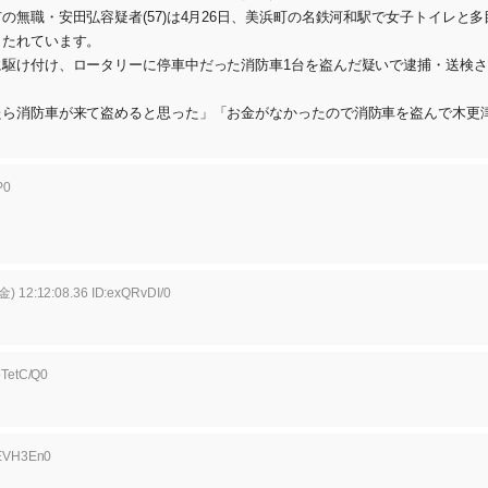
職・安田弘容疑者(57)は4月26日、美浜町の名鉄河和駅で女子トイレと多
もたれています。
駆け付け、ロータリーに停車中だった消防車1台を盗んだ疑いで逮捕・送検さ
ら消防車が来て盗めると思った」「お金がなかったので消防車を盗んで木更
P0
金) 12:12:08.36 ID:exQRvDI/0
bTetC/Q0
WEVH3En0