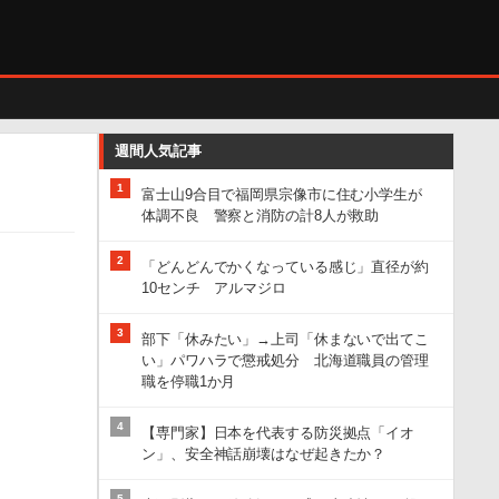
週間人気記事
1
富士山9合目で福岡県宗像市に住む小学生が
体調不良 警察と消防の計8人が救助
2
「どんどんでかくなっている感じ」直径が約
10センチ アルマジロ
3
部下「休みたい」→上司「休まないで出てこ
い」パワハラで懲戒処分 北海道職員の管理
職を停職1か月
4
【専門家】日本を代表する防災拠点「イオ
ン」、安全神話崩壊はなぜ起きたか？
5