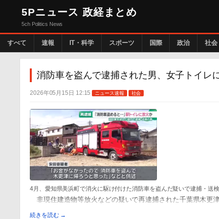
5Pニュース 政経まとめ
5ch Politics News
すべて
速報
IT・科学
スポーツ
国際
政治
社会
消防車を盗んで逮捕された男、女子トイレ
2026年05月15日 12:15
ニュース速報
社会
4月、愛知県美浜町で消火に駆け付けた消防車を盗んだ疑いで逮捕・送
非現住建造物等放火などの疑いで再逮捕された千葉県木更津
続きを読む →