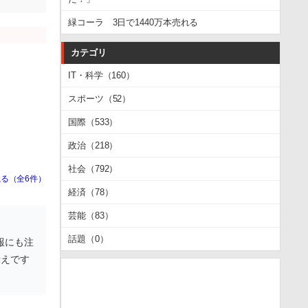
緑コーラ 3日で1440万本売れる
カテゴリ
IT・科学（160）
スポーツ（52）
国際（533）
政治（218）
社会（792）
る（全6件）
経済（78）
芸能（83）
話題（0）
報にも注
考えです