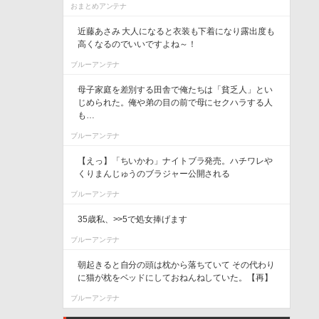
おまとめアンテナ
近藤あさみ 大人になると衣装も下着になり露出度も
高くなるのでいいですよね～！
ブルーアンテナ
母子家庭を差別する田舎で俺たちは「貧乏人」とい
じめられた。俺や弟の目の前で母にセクハラする人
も…
ブルーアンテナ
【えっ】「ちいかわ」ナイトブラ発売。ハチワレや
くりまんじゅうのブラジャー公開される
ブルーアンテナ
35歳私、>>5で処女捧げます
ブルーアンテナ
朝起きると自分の頭は枕から落ちていて その代わり
に猫が枕をベッドにしておねんねしていた。【再】
ブルーアンテナ