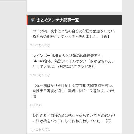
まとめアンテナ記事一覧
中一の頃、夜中に２階の自分の部屋で勉強をしてい
ると窓の網戸がカチャカチャ鳴り出した。【再】
つべこあんてな
レインボー 池田直人と結婚の佐藤佳奈アナ
AKB48合格、熱烈アイドルオタク「さかなちゃん」
として人気に、7月末に読売テレビ退社
つべこあんてな
【保守層ばかりを忖度】高市首相 内閣支持率減少、
女性天皇容認が増加…識者に聞く「民意無視」の代
償
おまとめ
朝起きると自分の頭は枕から落ちていて その代わり
に猫が枕をベッドにしておねんねしていた。【再】
つべこあんてな