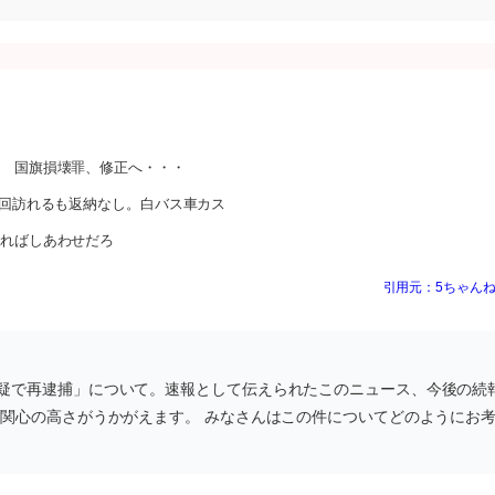
」 国旗損壊罪、修正へ・・・
2回訪れるも返納なし。白バス車カス
えればしあわせだろ
引用元：5ちゃんね
疑で再逮捕」について。速報として伝えられたこのニュース、今後の続
、関心の高さがうかがえます。 みなさんはこの件についてどのようにお