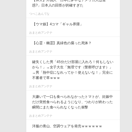
【仰天】外国人「日本に夢中なアメリカ人は迷
惑?」日本人の回答が的確すぎた
つべこあんてな
【ウマ娘】4コマ「ギャル界隈」
おまとめアンテナ
【心霊・幽霊】真緑色の腐った死体？
おまとめアンテナ
鍵失くした男「45分だけ部屋に入れろ！何もしない
から！」→女子大生「無理です（警察呼びます）」
→男「熱中症になれってか！使えないな！」完全に
不審者で草ｗｗｗ
おまとめアンテナ
大嫌いで一口も食べられなかったトマトが、妊娠中
だけ突然食べられるようになり、つわりが終わった
瞬間にまた食べられなくなった衝撃
おまとめアンテナ
洋服の青山、空調ウェアを発売ｗｗｗｗｗｗ