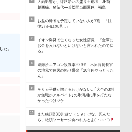
大雨影響か、線路沿いの盛り土崩壊 JR磐
越西線、猪苗代―若松間当面運休 福島
6
お盆の帰省を予定していない人が7割 「往
復3万円は無理…」
7
イオン爆発で亡くなった女性店員 『金庫に
お金を入れないといけないと言われたので戻
した。
る』
8
避難所エアコン設置率20.9％…木原官房長官
の地元で住民の怒り爆発「10年何やっとった
ん」
9
そりゃ子供が増えるわけがない…｢大卒の3割
が無職かアルバイト｣の氷河期に手を打たな
かったつけツケ
10
また絶頂BBQ川遊び（１９）げな。死んだ
ら、絶頂ソーセージ食べれんとよ(´・ω・`)