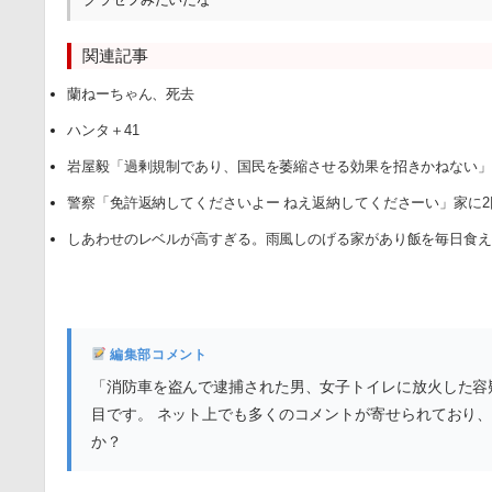
関連記事
蘭ねーちゃん、死去
ハンタ＋41
岩屋毅「過剰規制であり、国民を萎縮させる効果を招きかねない
警察「免許返納してくださいよー ねえ返納してくださーい」家に
しあわせのレベルが高すぎる。雨風しのげる家があり飯を毎日食
編集部コメント
「消防車を盗んで逮捕された男、女子トイレに放火した容
目です。 ネット上でも多くのコメントが寄せられており
か？