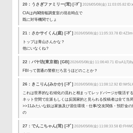
20：うさぎファミリー(茸) [ﾆﾀﾞ]
2026/05/08(金) 11:03:05.82 ID
CIAは内閣情報調査室の現在時点で
既に対等機関でしょ
21：さかサイくん(庭) [ﾆﾀﾞ]
2026/05/08(金) 11:05:33.78 ID:4Z3m
トップは青山さんかな？
他にいなくね？
22：バヤ坊(東京都) [GB]
2026/05/08(金) 11:06:40.71 ID:uA1jTj8
FBIって普通の警察だろ言うほどのことか？
26：きこりん(みかか) [ﾆﾀﾞ]
2026/05/08(金) 11:08:12.92 ID:Wr5
これは世界的な右傾化の流れと相まってレッドパージが復活す
ネット空間で左派もしくは反国家的と見られる投稿者は全て当
>>11みたいな奴は家族及び居住環境・仕事/交友関係・預貯
の
27：でんこちゃん(茸) [ﾆﾀﾞ]
2026/05/08(金) 11:08:33.58 ID:FHW