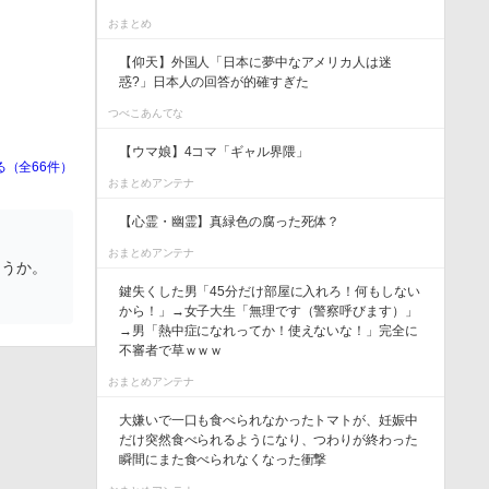
おまとめ
【仰天】外国人「日本に夢中なアメリカ人は迷
惑?」日本人の回答が的確すぎた
つべこあんてな
【ウマ娘】4コマ「ギャル界隈」
る（全66件）
おまとめアンテナ
【心霊・幽霊】真緑色の腐った死体？
おまとめアンテナ
ょうか。
鍵失くした男「45分だけ部屋に入れろ！何もしない
から！」→女子大生「無理です（警察呼びます）」
→男「熱中症になれってか！使えないな！」完全に
不審者で草ｗｗｗ
おまとめアンテナ
大嫌いで一口も食べられなかったトマトが、妊娠中
だけ突然食べられるようになり、つわりが終わった
瞬間にまた食べられなくなった衝撃