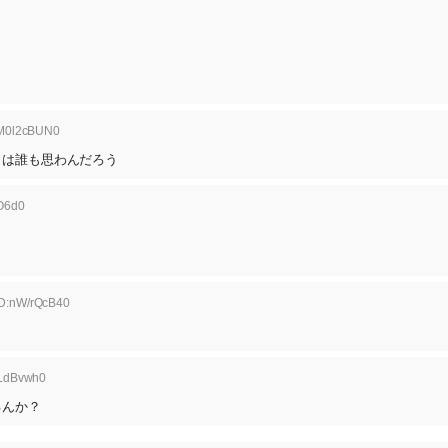
:M0l2cBUN0
とは誰も思わんだろう
O6d0
ID:nW/rQcB40
2LdBvwh0
るんか？