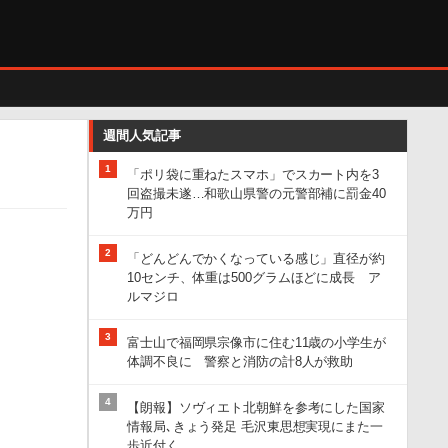
週間人気記事
1
「ポリ袋に重ねたスマホ」でスカート内を3
回盗撮未遂…和歌山県警の元警部補に罰金40
万円
2
「どんどんでかくなっている感じ」直径が約
10センチ、体重は500グラムほどに成長 ア
ルマジロ
3
富士山で福岡県宗像市に住む11歳の小学生が
体調不良に 警察と消防の計8人が救助
4
【朗報】ソヴィエト北朝鮮を参考にした国家
情報局､きょう発足 毛沢東思想実現にまた一
歩近付く