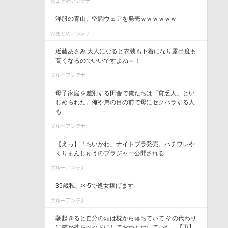
おまとめアンテナ
洋服の青山、空調ウェアを発売ｗｗｗｗｗｗ
おまとめアンテナ
近藤あさみ 大人になると衣装も下着になり露出度も
高くなるのでいいですよね～！
ブルーアンテナ
母子家庭を差別する田舎で俺たちは「貧乏人」とい
じめられた。俺や弟の目の前で母にセクハラする人
も…
ブルーアンテナ
【えっ】「ちいかわ」ナイトブラ発売。ハチワレや
くりまんじゅうのブラジャー公開される
ブルーアンテナ
35歳私、>>5で処女捧げます
ブルーアンテナ
朝起きると自分の頭は枕から落ちていて その代わり
に猫が枕をベッドにしておねんねしていた。【再】