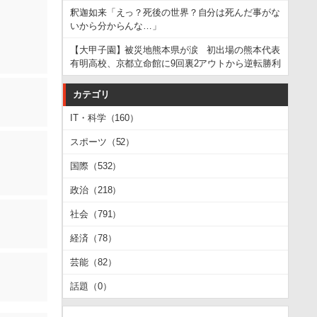
釈迦如来「えっ？死後の世界？自分は死んだ事がな
いから分からんな…」
【大甲子園】被災地熊本県が涙 初出場の熊本代表
有明高校、京都立命館に9回裏2アウトから逆転勝利
カテゴリ
IT・科学（160）
スポーツ（52）
国際（532）
政治（218）
社会（791）
経済（78）
芸能（82）
話題（0）