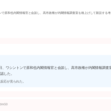
トンで原和也内閣情報官と会談し、高市政権が内閣情報調査室を格上げして新設する
7日、ワシントンで原和也内閣情報官と会談し、高市政権が内閣情報調査
確認した。
な反応が見られた。
cdmG0