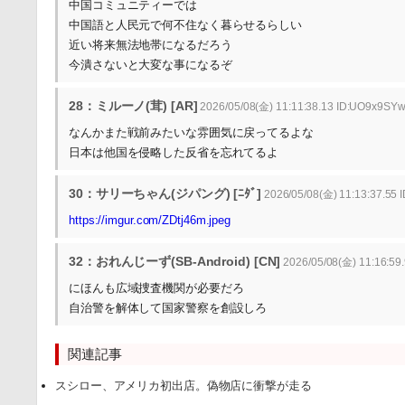
中国コミュニティーでは
中国語と人民元で何不住なく暮らせるらしい
近い将来無法地帯になるだろう
今潰さないと大変な事になるぞ
28：ミルーノ(茸) [AR]
2026/05/08(金) 11:11:38.13 ID:UO9x9SY
なんかまた戦前みたいな雰囲気に戻ってるよな
日本は他国を侵略した反省を忘れてるよ
30：サリーちゃん(ジパング) [ﾆﾀﾞ]
2026/05/08(金) 11:13:37.55 
https://imgur.com/ZDtj46m.jpeg
32：おれんじーず(SB-Android) [CN]
2026/05/08(金) 11:16:59
にほんも広域捜査機関が必要だろ
自治警を解体して国家警察を創設しろ
関連記事
スシロー、アメリカ初出店。偽物店に衝撃が走る