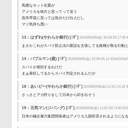
馬鹿なネット右翼が
アメリカを味方と思ってって笑う
高市早苗に至っては気分だけ白人だし
マジ気持ち悪い
13：はずれ(やわらか銀行) [ﾆﾀﾞ]
2026/05/08(金) 10:58:55.17 ID
まさかこれがスパイ防止法の新設を主張してる政権が取る行動
14：バブルマン(庭) [ﾆﾀﾞ]
2026/05/08(金) 10:59:45.12 ID:bGSGw
スパイが発狂するわけだ
まぁ発狂してるからスパイ判定されるんだが
18：あいピー(やわらか銀行) [ﾆﾀﾞ]
2026/05/08(金) 11:01:14.22 
さっさとアカ狩りをして日本から叩き出そう
19：元気マン(ジパング) [ﾆﾀﾞ]
2026/05/08(金) 11:02:30.74 ID:E
日本の極左暴力集団関係者はアメリカ入国拒否されるようにな