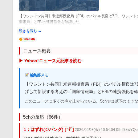
【ワシントン共同】米連邦捜査局（FBI）のパテル長官は7日、ワシン
情報局」とFBIの連携強化を確認した。
続きを読む →
20res/h
ニュース概要
▶ Yahoo!ニュース元記事を読む
編集部メモ
【ワシントン共同】米連邦捜査局（FBI）のパテル長官は
げして新設する考えの「国家情報局」とFBIの連携強化を
このニュースに多くの声が上がっている。5chでは以下のよう
5chの反応（66件）
1：はずれ(ジパング) [ﾆﾀﾞ]
2026/05/08(金) 10:54:04.05 ID:xwYQ