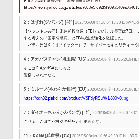
FBIと内調が連携強化 国家情報局設置巡り
https://news.yahoo.co.jp/articles/70c0e5fc92f5f989b348ea0b46
2：はずれ(ジパング) [ﾆﾀﾞ]
2026/05/08(金) 10:54:10.78 ID:xwYQ
【ワシントン共同】米連邦捜査局（FBI）のパテル長官は7日
する考えの「国家情報局」とFBIの連携強化を確認した。
パテル氏はX（旧ツイッター）で、サイバーセキュリティーや
4：アカバスチャン(埼玉県) [US]
2026/05/08(金) 10:55:26.94 I
そこはCIAかNSAにしろよ
警察じゃねーだろ
5：ミルーノ(やわらか銀行) [EU]
2026/05/08(金) 10:55:35.96 I
https://cdn02.pinkoi.com/product/VSFdyRSu/0/1/800×0.jpg
7：ダイオーちゃん(ジパング) [ﾆﾀﾞ]
2026/05/08(金) 10:56:14.01 
こりゃちんぽこパヨクの発狂が止まらんな。
11：KANA(兵庫県) [CA]
2026/05/08(金) 10:56:49.39 ID:hhp8RRL