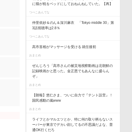
に猫が枕をベッドにしておねんねしていた。【再】
つべこあんてな
仲里依紗＆のん＆深川麻衣 「Tokyo middle 30」第
3話視聴率は2.8％
つべこあんてな
高市首相がマッサージを受ける 就任後初
おまとめ
ぜんじろう「高市さんの被災地視察動画は北朝鮮の
記録映画かと思った。金正恩でもあんなに盛らん
ぞ」
おまとめ
【朗報】悠仁さま、ついに自力で『テント設営』！
国民感動の嵐www
おまとめ
ライフとかマルエツとか、特に何の取り柄もないス
ーパーが東京でデカい顔してるの不思議だよな、普
通OK行くだろ