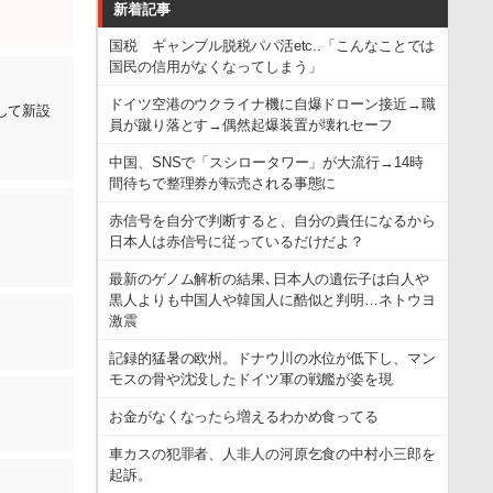
新着記事
国税 ギャンブル脱税パパ活etc..「こんなことでは
国民の信用がなくなってしまう」
ドイツ空港のウクライナ機に自爆ドローン接近→職
して新設
員が蹴り落とす→偶然起爆装置が壊れセーフ
中国、SNSで「スシロータワー」が大流行→14時
間待ちで整理券が転売される事態に
赤信号を自分で判断すると、自分の責任になるから
日本人は赤信号に従っているだけだよ？
最新のゲノム解析の結果､日本人の遺伝子は白人や
黒人よりも中国人や韓国人に酷似と判明…ネトウヨ
激震
記録的猛暑の欧州。ドナウ川の水位が低下し、マン
モスの骨や沈没したドイツ軍の戦艦が姿を現
お金がなくなったら増えるわかめ食ってる
車カスの犯罪者、人非人の河原乞食の中村小三郎を
起訴。