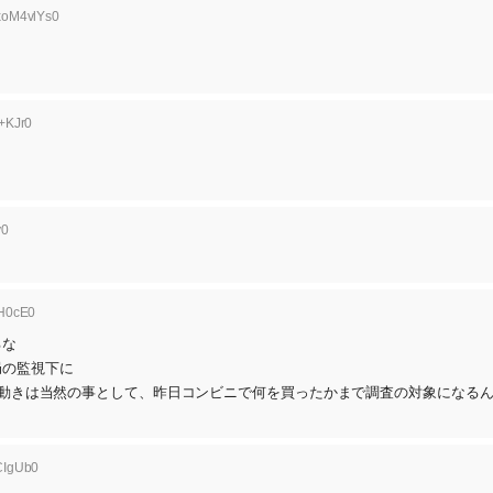
:xoM4vlYs0
+KJr0
y0
LH0cE0
るな
局の監視下に
金の動きは当然の事として、昨日コンビニで何を買ったかまで調査の対象になる
CIgUb0