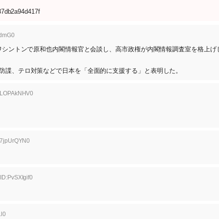
137db2a94d417f
cdmG0
、ワシントンで原和也内閣情報官と会談し、高市政権が内閣情報調査室を格上げ
防諜、テロ対策などで日本を「全面的に支援する」と表明した。
D:LOPAkNHV0
D:7jpUrQYN0
ID:PvSXIgif0
l0