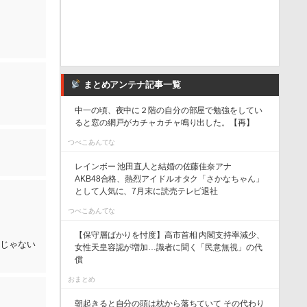
まとめアンテナ記事一覧
中一の頃、夜中に２階の自分の部屋で勉強をしてい
ると窓の網戸がカチャカチャ鳴り出した。【再】
つべこあんてな
レインボー 池田直人と結婚の佐藤佳奈アナ
AKB48合格、熱烈アイドルオタク「さかなちゃん」
として人気に、7月末に読売テレビ退社
つべこあんてな
【保守層ばかりを忖度】高市首相 内閣支持率減少、
んじゃない
女性天皇容認が増加…識者に聞く「民意無視」の代
償
おまとめ
朝起きると自分の頭は枕から落ちていて その代わり