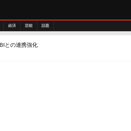
経済
芸能
話題
BIとの連携強化