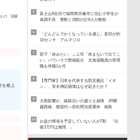
5
富士山9合目で福岡県宗像市に住む小学生が
考えの「国家
体調不良 警察と消防の計8人が救助
6
「どんどんでかくなっている感じ」直径が約
10センチ アルマジロ
7
部下「休みたい」→上司「休まないで出てこ
い」パワハラで懲戒処分 北海道職員の管理
職を停職1か月
8
【専門家】日本を代表する防災拠点「イオ
室を格上
ン」、安全神話崩壊はなぜ起きたか？
9
大雨影響か、線路沿いの盛り土崩壊 JR磐
越西線、猪苗代―若松間当面運休 福島
10
お盆の帰省を予定していない人が7割 「往
復3万円は無理…」