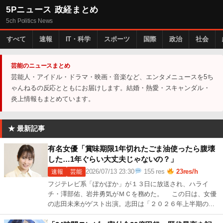
5Pニュース 政経まとめ
5ch Politics News
すべて
速報
IT・科学
スポーツ
国際
政治
社会
芸能のニュースまとめ
芸能人・アイドル・ドラマ・映画・音楽など、エンタメニュースを5ち
ゃんねるの反応とともにお届けします。結婚・熱愛・スキャンダル・
炎上情報もまとめています。
★ 最新記事
有名女優「賞味期限1年切れたごま油使ったら腹壊
した…1年ぐらい大丈夫じゃないの？」
2026/07/13 23:30
155 res
23res/h
速報
芸能
フジテレビ系「ぽかぽか」が１３日に放送され、ハライ
チ・澤部佑、岩井勇気がＭＣを務めた。 この日は、女優
の志田未来がゲスト出演。志田は「２０２６年上半期の個
人的重大ニュース」で、賞味期限が１年切 続きを読む →