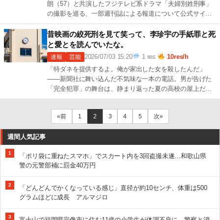
朗（57）と共演したフジテレビ系ドラマ「夫婦別姓刑事」
の撮影を巡る、一部週刊誌による報道について公式サイト
でコメントした。 橋本が所属す 続きを読む →
13 […]
昔映画の絞死刑を見て笑って、李珍宇の手紙罪と死
と愛とを読んでいたな。
2026/07/03 15:20
1 res
10res/h
速報
芸能
「特ダネを提供するよ。俺が家出した女を殺したんだ」
――新聞社に舞い込んだ不気味な一本の電話。男が告げた
「完全犯罪」の舞台は、静まり返った夏の高校の屋上だっ
た。 昭和33年、高度経済成長へと向かう 続きを読む →
1 […]
«前
1
2
3
4
5
次»
週間人気記事
1
「ポリ袋に重ねたスマホ」でスカート内を3回盗撮未遂…和歌山県
警の元警部補に罰金40万円
2
「どんどんでかくなっている感じ」直径が約10センチ、体重は500
グラムほどに成長 アルマジロ
3
富士山で福岡県宗像市に住む11歳の小学生が体調不良に 警察と消