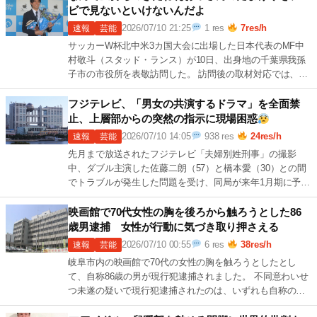
ビで見ないといけないんだよ
2026/07/10 21:25
1 res
7res/h
速報
芸能
サッカーW杯北中米3カ国大会に出場した日本代表のMF中
村敬斗（スタッド・ランス）が10日、出身地の千葉県我孫
子市の市役所を表敬訪問した。 訪問後の取材対応では、W
杯後のオフにバリ島でリフレッシュし 続きを読む →
7
[…]
フジテレビ、「男女の共演するドラマ」を全面禁
止、上層部からの突然の指示に現場困惑
2026/07/10 14:05
938 res
24res/h
速報
芸能
先月まで放送されたフジテレビ「夫婦別姓刑事」の撮影
中、ダブル主演した佐藤二朗（57）と橋本愛（30）との間
でトラブルが発生した問題を受け、同局が来年1月期に予定
していた月曜午後9時枠のドラマの企画 続きを読む →
2
[…]
映画館で70代女性の胸を後ろから触ろうとした86
歳男逮捕 女性が行動に気づき取り押さえる
2026/07/10 00:55
6 res
38res/h
速報
芸能
岐阜市内の映画館で70代の女性の胸を触ろうとしたとし
て、自称86歳の男が現行犯逮捕されました。 不同意わいせ
つ未遂の疑いで現行犯逮捕されたのは、いずれも自称の岐
阜市に住む無職の長屋寛容疑者（86） 続きを読む →
3