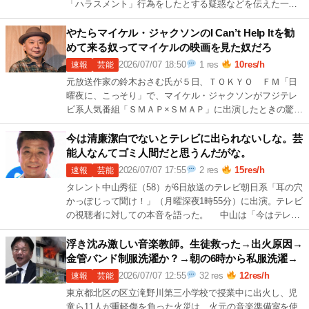
「ハラスメント」行為をしたとする疑惑などを伝えた一部
週刊誌報道を受け、2日に続き、改めて 続きを読む →
6
[…]
やたらマイケル・ジャクソンのI Can’t Help Itを勧
めて来る奴ってマイケルの映画を見た奴だろ
2026/07/07 18:50
1 res
10res/h
速報
芸能
元放送作家の鈴木おさむ氏が５日、ＴＯＫＹＯ ＦＭ「日
曜夜に、こっそり」で、マイケル・ジャクソンがフジテレ
ビ系人気番組「ＳＭＡＰ×ＳＭＡＰ」に出演したときの驚き
の出演料をポロリと話した。 映画「 続きを読む →
9r
[…]
今は清廉潔白でないとテレビに出られないしな。芸
能人なんてゴミ人間だと思うんだがな。
2026/07/07 17:55
2 res
15res/h
速報
芸能
タレント中山秀征（58）が6日放送のテレビ朝日系「耳の穴
かっぽじって聞け！」（月曜深夜1時55分）に出演。テレビ
の視聴者に対しての本音を語った。 中山は「今はテレビ
の中にいる人が正しいことや正 続きを読む →
14 […]
浮き沈み激しい音楽教師。生徒救った→出火原因→
金管バンド制服洗濯か？→朝の6時から私服洗濯→
2026/07/07 12:55
32 res
12res/h
速報
芸能
東京都北区の区立滝野川第三⼩学校で授業中に出火し、児
童ら11⼈が重軽傷を負った火災は、火元の音楽準備室を使