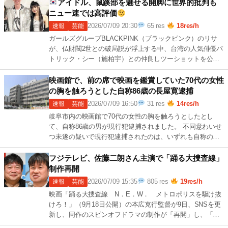
[…]
アイドル、鼠蹊部を魅せる開脚に世界的批判も
ニュー速では高評価
2026/07/09 20:30
65 res
18res/h
速報
芸能
ガールズグループBLACKPINK（ブラックピンク）のリサ
が、仏財閥2世との破局説が浮上する中、台湾の人気俳優パ
トリック・シー（施柏宇）との仲良しツーショットを公開
した。 6日、中華圏の俳優パトリ 続きを読む →
1 […]
映画館で、前の席で映画を鑑賞していた70代の女性
の胸を触ろうとした自称86歳の長屋寛逮捕
2026/07/09 16:50
31 res
14res/h
速報
芸能
岐阜市内の映画館で70代の女性の胸を触ろうとしたとし
て、自称86歳の男が現行犯逮捕されました。 不同意わいせ
つ未遂の疑いで現行犯逮捕されたのは、いずれも自称の岐
阜市に住む無職の長屋寛容疑者（86） 続きを読む →
1
[…]
フジテレビ、佐藤二朗さん主演で「踊る大捜査線」
制作再開
2026/07/09 15:35
805 res
19res/h
速報
芸能
映画「踊る大捜査線 N．E．W． メトロポリスを駆け抜
けろ！」（9月18日公開）の本広克行監督が9日、SNSを更
新し、同作のスピンオフドラマの制作が「再開」し、「ま
もなく完成」と明かした。スピンオ 続きを読む →
1