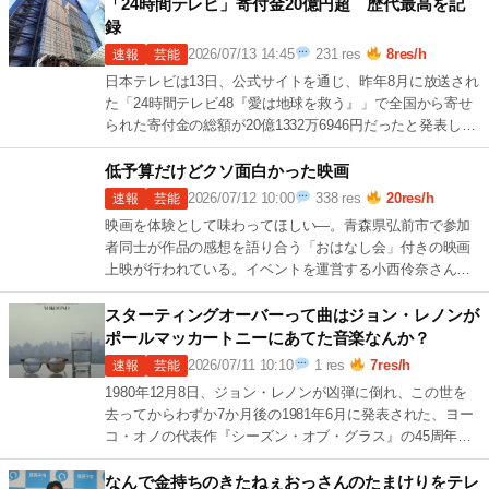
23 […]
「24時間テレビ」寄付金20億円超 歴代最高を記
録
2026/07/13 14:45
231 res
8res/h
速報
芸能
日本テレビは13日、公式サイトを通じ、昨年8月に放送され
た「24時間テレビ48『愛は地球を救う』」で全国から寄せ
られた寄付金の総額が20億1332万6946円だったと発表し
た。昨年6月1日から5月 続きを読む →
7 […]
低予算だけどクソ面白かった映画
2026/07/12 10:00
338 res
20res/h
速報
芸能
映画を体験として味わってほしい―。青森県弘前市で参加
者同士が作品の感想を語り合う「おはなし会」付きの映画
上映が行われている。イベントを運営する小西伶奈さん
（25）は、サブスクリプション（定額利用） 続きを読む
→
1 […]
スターティングオーバーって曲はジョン・レノンが
ポールマッカートニーにあてた音楽なんか？
2026/07/11 10:10
1 res
7res/h
速報
芸能
1980年12月8日、ジョン・レノンが凶弾に倒れ、この世を
去ってからわずか7か月後の1981年6月に発表された、ヨー
コ・オノの代表作『シーズン・オブ・グラス』の45周年記
念盤が、2026年7月17 続きを読む →
6 […]
なんで金持ちのきたねぇおっさんのたまけりをテレ