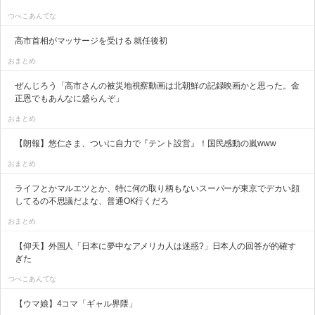
つべこあんてな
高市首相がマッサージを受ける 就任後初
おまとめ
ぜんじろう「高市さんの被災地視察動画は北朝鮮の記録映画かと思った。金
正恩でもあんなに盛らんぞ」
おまとめ
【朗報】悠仁さま、ついに自力で『テント設営』！国民感動の嵐www
おまとめ
ライフとかマルエツとか、特に何の取り柄もないスーパーが東京でデカい顔
してるの不思議だよな、普通OK行くだろ
おまとめ
【仰天】外国人「日本に夢中なアメリカ人は迷惑?」日本人の回答が的確す
ぎた
つべこあんてな
【ウマ娘】4コマ「ギャル界隈」