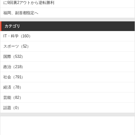
に9回裏2アウトから逆転勝利
福岡、副首都指定へ
カテゴリ
IT・科学（160）
スポーツ（52）
国際（532）
政治（218）
社会（791）
経済（78）
芸能（82）
話題（0）