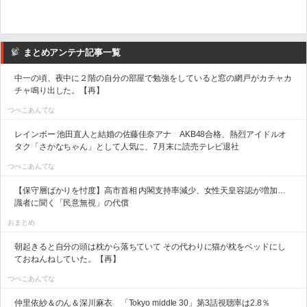
まとめアンテナ記事一覧
中一の頃、夜中に２階の自分の部屋で勉強をしていると窓の網戸がカチャカ
チャ鳴り出した。【再】
つべこあんてな
レインボー 池田直人と結婚の佐藤佳奈アナ AKB48合格、熱烈アイドルオ
タク「さかなちゃん」として人気に、7月末に読売テレビ退社
つべこあんてな
【保守層ばかりを忖度】高市首相 内閣支持率減少、女性天皇容認が増加…
識者に聞く「民意無視」の代償
おまとめ
朝起きると自分の頭は枕から落ちていて その代わりに猫が枕をベッドにし
ておねんねしていた。【再】
つべこあんてな
仲里依紗＆のん＆深川麻衣 「Tokyo middle 30」第3話視聴率は2.8％