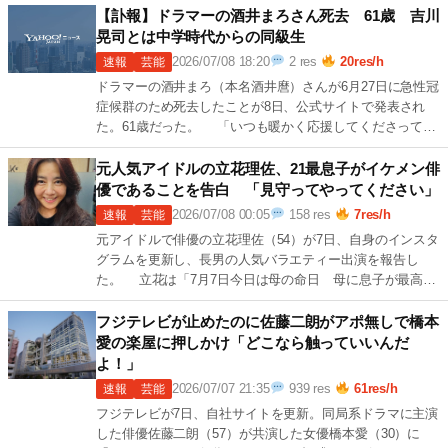
[…]
【訃報】ドラマーの酒井まろさん死去 61歳 吉川
晃司とは中学時代からの同級生
2026/07/08 18:20
2 res
20res/h
速報
芸能
ドラマーの酒井まろ（本名酒井麿）さんが6月27日に急性冠
症候群のため死去したことが8日、公式サイトで発表され
た。61歳だった。 「いつも暖かく応援してくださってい
る皆さまへ 音楽家、酒井麿が令 続きを読む →
20 […]
元人気アイドルの立花理佐、21最息子がイケメン俳
優であることを告白 「見守ってやってください」
2026/07/08 00:05
158 res
7res/h
速報
芸能
元アイドルで俳優の立花理佐（54）が7日、自身のインスタ
グラムを更新し、長男の人気バラエティー出演を報告し
た。 立花は「7月7日今日は母の命日 母に息子が最高の
プレゼント」と記し、「今日７月７ 続きを読む →
6r
[…]
フジテレビが止めたのに佐藤二朗がアポ無しで橋本
愛の楽屋に押しかけ「どこなら触っていいんだ
よ！」
2026/07/07 21:35
939 res
61res/h
速報
芸能
フジテレビが7日、自社サイトを更新。同局系ドラマに主演
した俳優佐藤二朗（57）が共演した女優橋本愛（30）に