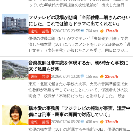
っていた40歳代の音楽担当の女性教諭が「出火した当日に
洗濯した私服を準備室で干していた」と告 続きを読む →
[…]
フジテレビの現場が悲鳴「全部佐藤二朗さんのせい
にした。これでは誰もドラマに出てくれない」
2026/07/05 20:55
764 res
17res/h
速報
芸能
俳優の佐藤二朗（57）がフジテレビ「夫婦別姓刑事」で共
演した橋本愛（30）にハラスメントをしたと2日発売の「週
刊文春」（文芸春秋）が報じたことを受け、同日にフジテ
レビが出したコメントをめぐり、局内 続きを読む →
1
[…]
音楽教師は非常識を体現するか。朝6時から学校に
来て私服を洗濯。
2026/07/04 13:20
155 res
22res/h
速報
芸能
東京・北区で起きた小学校の火事。火元の音楽準備室で女
性教師が私服を干していたことについて、保護者向けの説
明会で、校長が「不適切だった」と謝罪しました。 続きを
読む →
22res/h
橋本愛の事務所「フジテレビの報道が事実。誹謗中
傷には刑事・民事の両面で対応していく」
2026/07/04 05:20
436 res
13res/h
速報
芸能
女優の橋本愛（30）の所属する事務所が3日、俳優の佐藤二