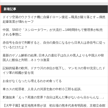
新着記事
ドイツ空港のウクライナ機に自爆ドローン接近→職員が蹴り落とす→偶然
起爆装置が壊れセーフ
中国、SNSで「スシロータワー」が大流行→14時間待ちで整理券が転売
される事態に
赤信号を自分で判断すると、自分の責任になるから日本人は赤信号に従っ
ているだけだよ？
最新のゲノム解析の結果､日本人の遺伝子は白人や黒人よりも中国人や韓
国人に酷似と判明…ネトウヨ激震
記録的猛暑の欧州。ドナウ川の水位が低下し、マンモスの骨や沈没したド
イツ軍の戦艦が姿を現
お金がなくなったら増えるわかめ食ってる
車カスの犯罪者、人非人の河原乞食の中村小三郎を起訴。
釈迦如来「えっ？死後の世界？自分は死んだ事がないから分からんな…」
【大甲子園】被災地熊本県が涙 初出場の熊本代表有明高校、京都立命館