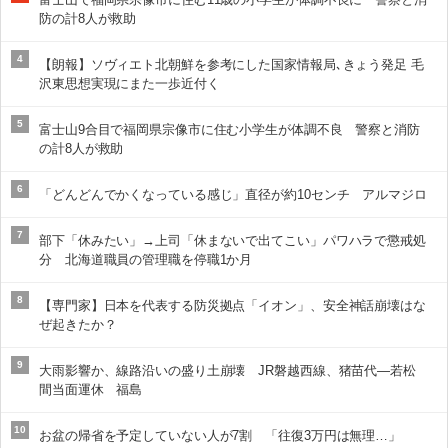
防の計8人が救助
4
【朗報】ソヴィエト北朝鮮を参考にした国家情報局､きょう発足 毛
沢東思想実現にまた一歩近付く
5
富士山9合目で福岡県宗像市に住む小学生が体調不良 警察と消防
の計8人が救助
6
「どんどんでかくなっている感じ」直径が約10センチ アルマジロ
7
部下「休みたい」→上司「休まないで出てこい」パワハラで懲戒処
分 北海道職員の管理職を停職1か月
8
【専門家】日本を代表する防災拠点「イオン」、安全神話崩壊はな
ぜ起きたか？
9
大雨影響か、線路沿いの盛り土崩壊 JR磐越西線、猪苗代―若松
間当面運休 福島
10
お盆の帰省を予定していない人が7割 「往復3万円は無理…」