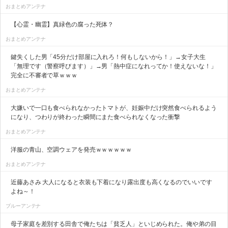
おまとめアンテナ
【心霊・幽霊】真緑色の腐った死体？
おまとめアンテナ
鍵失くした男「45分だけ部屋に入れろ！何もしないから！」→女子大生
「無理です（警察呼びます）」→男「熱中症になれってか！使えないな！」
完全に不審者で草ｗｗｗ
おまとめアンテナ
大嫌いで一口も食べられなかったトマトが、妊娠中だけ突然食べられるよう
になり、つわりが終わった瞬間にまた食べられなくなった衝撃
おまとめアンテナ
洋服の青山、空調ウェアを発売ｗｗｗｗｗｗ
おまとめアンテナ
近藤あさみ 大人になると衣装も下着になり露出度も高くなるのでいいです
よね～！
ブルーアンテナ
母子家庭を差別する田舎で俺たちは「貧乏人」といじめられた。俺や弟の目