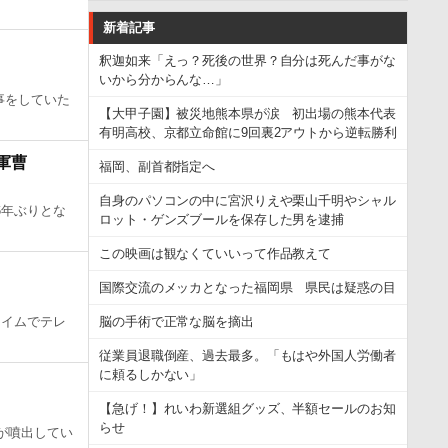
新着記事
釈迦如来「えっ？死後の世界？自分は死んだ事がな
いから分からんな…」
事をしていた
【大甲子園】被災地熊本県が涙 初出場の熊本代表
有明高校、京都立命館に9回裏2アウトから逆転勝利
軍曹
福岡、副首都指定へ
自身のパソコンの中に宮沢りえや栗山千明やシャル
6年ぶりとな
ロット・ゲンズブールを保存した男を逮捕
この映画は観なくていいって作品教えて
国際交流のメッカとなった福岡県 県民は疑惑の目
タイムでテレ
脳の手術で正常な脳を摘出
従業員退職倒産、過去最多。「もはや外国人労働者
に頼るしかない」
【急げ！】れいわ新選組グッズ、半額セールのお知
らせ
が噴出してい