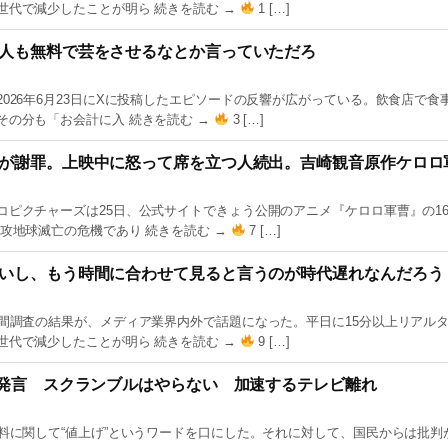
世代で減少したことが明ら 続きを読む →
1 […]
人も無料で芸をさせるなとか言っていただろ
026年6月23日にXに投稿したエピソードの反響が広がっている。飲食店で食
その分も「お会計に入 続きを読む →
3 […]
が謝罪。上映中に怒って席を立つ人続出。吉崎観音原作ケロロ
コピクチャーズは25日、公式サイトできょう公開のアニメ『ケロロ軍曹』の1
攻地球滅亡の危機であり 続きを読む →
7 […]
いし、もう時間に合わせて見ると言うのが時代遅れなんだろう
時間調査の結果が、メディア業界内外で話題になった。平日に15分以上リアル
世代で減少したことが明ら 続きを読む →
9 […]
」発言 スクランブルはやらない 加速するテレビ離れ
料に関して“値上げ”というワードを口にした。それに対して、国民からは批判