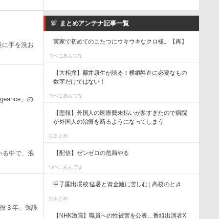
まとめアンテナ記事一覧
実家で初めてのこたつにウキウキなクロ様。【再】
後に手を洗お
つべこあんてな
【大相撲】藤井康生が語る！横綱昇進に必要なもの
数字だけではない！
つべこあんてな
eance」の
【悲報】外国人の医療費未払いが多すぎたので病院
が外国人の治療を断るようになってしまう
おまとめ
いる中で、浪
【配信】ゼンゼロの危局やる
つべこあんてな
甲子園出場校 猛暑と資金難に苦しむ | 高校のとき
おまとめ
役３年、保護
【NHK激震】職員への性被害を公表…番組出演者X