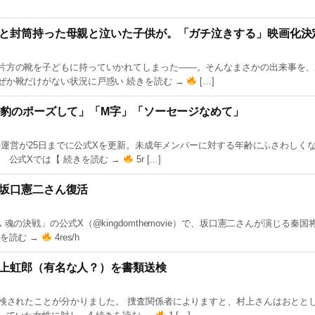
と封筒持った母親と泣いた子供が。「ガチ泣きする」映画化決
片方の靴を子どもに持っていかれてしまった――。そんなまさかの出来事を、
ぜか靴だけがない状況に戸惑い 続きを読む →
[…]
女豹のポーズして」「M字」「ソーセージなめて」
」の運営が25日までに公式Xを更新。未成年メンバーに対する年齢にふさわしく
公式Xでは【 続きを読む →
5r […]
坂口憲二さん復活
の決戦」の公式X（@kingdomthemovie）で、坂口憲二さんが演じる秦国
を読む →
4res/h
上虹郎（有名な人？）を書類送検
検されたことが分かりました。 捜査関係者によりますと、村上さんはおととし