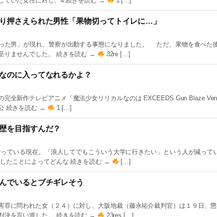
ていた女性に対し、4 続きを読む →
1 […]
り押さえられた男性「果物切ってトイレに…」
持った男」が現れ、警察が出動する事態になりました。 ただ、果物を食べた
至りませんでした。 続きを読む →
32re […]
なのに入ってなれるかよ？
作テレビアニメ「魔法少女リリカルなのは EXCEEDS Gun Blaze Veng
 続きを読む →
1 […]
歴を目指すんだ？
になっている現在。「浪人してでもこういう大学に行きたい」という人が減って
したことによってどんな 続きを読む →
[…]
んでいるとブチギレそう
害罪に問われた女（２４）に対し、大阪地裁（藤永祐介裁判官）は１９日、懲
判決を言い渡した。 続きを読む →
23res […]