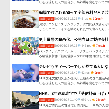
ビを視聴した人の割合が、高齢層を含むすべての
職場で渡される物って全部有料だろ？芸
2026/06/28 12:25
5 res
30res/h
速報
芸能
お笑いコンビ「スリムクラブ」の内間政成さんが2
ところハヤシライスを勧められたので食べたら、
史上最悪の映画化、公開当日に製作会社
2026/06/28 07:15
445 res
7res/h
速報
芸能
バンダイナムコフィルムワークスとバンダイナム
る劇場版新作『新劇場版☆ケロロ軍曹 復活して速
テレビもティーバーでしか見てる人いな
2026/06/27 16:40
62 res
9res/h
速報
芸能
NHK放送文化研究所が発表した最新の国民生活
ビを視聴した人の割合が、高齢層を含むすべての
NHK、3年連続赤字で「受信料値上げ
2026/06/27 11:40
679 res
26res/h
速報
芸能
NHK経営委員会の古賀信行委員長が、同局の受信