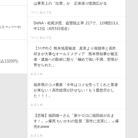
は事実上の「出禁」か 正体巡り憶測広がる
つべこあんてな
DeNA・松尾汐恩、盗塁阻止率 .217で、12球団13人
のスーパーや
中12位（8月5日現在）
つべこあんてな
【ﾌｧﾝｻﾏﾘｨ】熊本地震報道 真実より視聴率と高市
叩きが大事なオールドメディア 熊本県知事が被災
者・遺族への取材に怒り「極めて強い不満、苦情が
1320円）
寄せられた」
おまとめ
福井県のコメ農家「今年はコメを売ってくれと業者
が来ない！高市総理が許せない！もう愛想尽かし
た！！！」
おまとめ
【悲報】福田雄一さん「新ケロロに福田組が出ま
す！」→爆死 ちいかわの監督「原作に忠実に」→爆
売れwww
おまとめ