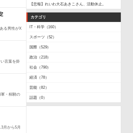
【悲報】れいわ大石あきこさん、活動休止。
定
カテゴリ
IT・科学（160）
ある男性がX
スポーツ（52）
国際（529）
政治（218）
ない言葉を掛
社会（790）
経済（78）
芸能（82）
将軍・桓騎の
話題（0）
3月から5月