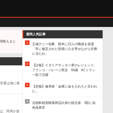
週間人気記事
情報もまと
1
玉城デニー知事、熊本に22人の職員を派遣
「常に被災された皆様に心を寄せながら任務
に当たれ」
2
【訃報】イタリアサッカー界のレジェンド、
フランコ・バレージ死去 66歳 ACミラン
一筋で活躍
保安署は海に落
3
【悲報】被害者「金庫に金を入れろと言われ
た」
4
北朝鮮核実験場周辺出身の脱北者 3割に染
色体異常
は、同局が放