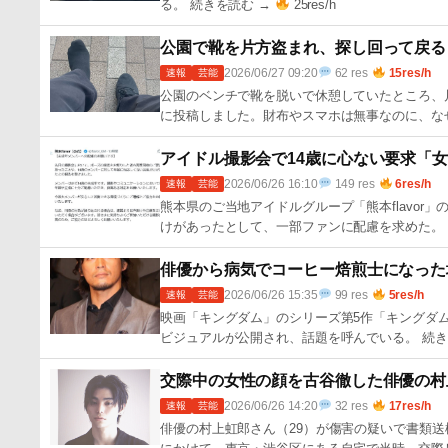
る。 続きを読む →
25res/h
公園で靴を片方盗まれ、探し回って戻る
2026/06/27 09:20
62 res
15res/h
速報
芸能
公園のベンチで靴を脱いで休憩していたところ、
に投稿しました。財布やスマホは無事なのに、な
アイドル撮影会で14歳に心ない要求「
2026/06/26 16:10
149 res
6res/h
速報
芸能
熊本県のご当地アイドルグループ「熊本flavor
けがあったとして、一部ファンに配慮を求めた。 
俳優から病気でコーヒー焙煎士になった
2026/06/26 15:35
99 res
5res/h
速報
芸能
映画「キングダム」のシリーズ第5作「キングダム 魂
ビジュアルが公開され、話題を呼んでいる。 続き
交際中の女性の顔を古谷徹した俳優の村
2026/06/26 14:20
32 res
17res/h
速報
芸能
俳優の村上虹郎さん（29）が傷害の疑いで書類送