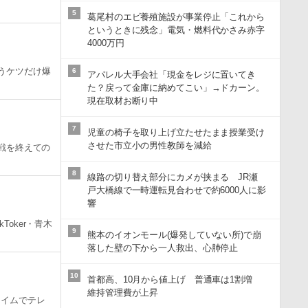
5
葛尾村のエビ養殖施設が事業停止「これから
というときに残念」電気・燃料代かさみ赤字
4000万円
うケツだけ爆
6
アパレル大手会社「現金をレジに置いてき
た？戻って金庫に納めてこい」→ドカーン。
現在取材お断り中
7
児童の椅子を取り上げ立たせたまま授業受け
させた市立小の男性教師を減給
表戦を終えての
8
線路の切り替え部分にカメが挟まる JR瀬
戸大橋線で一時運転見合わせで約6000人に影
響
oker・青木
9
熊本のイオンモール(爆発していない所)で崩
落した壁の下から一人救出、心肺停止
10
首都高、10月から値上げ 普通車は1割増
維持管理費が上昇
タイムでテレ