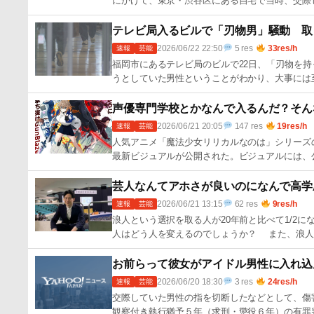
にかけて、東京・渋谷区にある自宅で当時、交際し
テレビ局入るビルで「刃物男」騒動 取
2026/06/22 22:50
5 res
33res/h
速報
芸能
福岡市にあるテレビ局のビルで22日、「刃物を
うとしていた男性ということがわかり、大事には
声優専門学校とかなんで入るんだ？そん
2026/06/21 20:05
147 res
19res/h
速報
芸能
人気アニメ「魔法少女リリカルなのは」シリーズの完全新
最新ビジュアルが公開された。ビジュアルには、公
芸人なんてアホさが良いのになんで高学
2026/06/21 13:15
62 res
9res/h
速報
芸能
浪人という選択を取る人が20年前と比べて1/2
人はどう人を変えるのでしょうか？ また、浪人
お前らって彼女がアイドル男性に入れ込
2026/06/20 18:30
3 res
24res/h
速報
芸能
交際していた男性の指を切断したなどとして、傷
観察付き執行猶予５年（求刑・懲役６年）の有罪