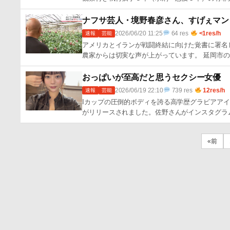
ナフサ芸人・境野春彦さん、すげぇマン
2026/06/20 11:25
64 res
<1res/h
速報
芸能
アメリカとイランが戦闘終結に向けた覚書に署名
農家からは切実な声が上がっています。 延岡市の
おっぱいが至高だと思うセクシー女優
2026/06/19 22:10
739 res
12res/h
速報
芸能
Iカップの圧倒的ボディを誇る高学歴グラビアアイド
がリリースされました。佐野さんがインスタグラ
«前