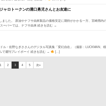
ジャロトークンの溝口勇児さんとお友達に
しました。 原油やナフサ由来製品の価格安定に期待がかかる一方、宮崎県内
スーパーでは、ナフサ由来 続きを読む →
ル・佐野なぎささんのデジタル写真集「変幻自在」（撮影：LUCKMAN、税込
ムで週刊プレイボーイ 続きを読む →
[…]
1
2
3
4
5
次»