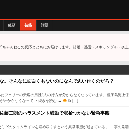
経済
芸能
話題
5ちゃんねるの反応とともにお届けします。結婚・熱愛・スキャンダル・炎上
な。そんなに面白くもないのになんで思い付くのだろ？
いたフェリーの乗客の男性1人の行方が分からなくなっています。種子島海上
がわからなくなってい 続きを読む →
9r […]
佐藤二朗のハラスメント騒動で収拾つかない緊急事態
が、Xのタイムラインを埋め尽くすという異常事態が起きている。 事の発端