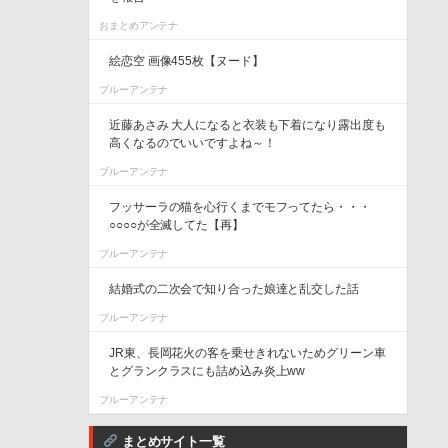
おまとめアンテナ
絵恋空 画像455枚【ヌード】
ブルーアンテナ
近藤あさみ 大人になると衣装も下着になり露出度も
高くなるのでいいですよね～！
ブルーアンテナ
フッサーラの猫を心行くまでモフってたら・・・
○○○○が全滅してた【再】
ブルーアンテナ
結婚式の二次会で知り合った娘達と乱交した話
ブルーアンテナ
JR東、長岡花火の客を乗せきれないためグリーン車
とグランクラスにも詰め込み炎上ww
ブルーアンテナ
まとめサイト一覧