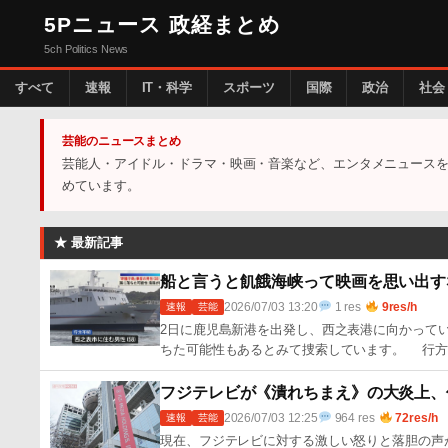
5Pニュース 政経まとめ
5ch Politics News
すべて
速報
IT・科学
スポーツ
国際
政治
社会
芸能のニュースまとめ
芸能人・アイドル・ドラマ・映画・音楽など、エンタメニュースを
めています。
★ 最新記事
船と言うと飢餓海峡って映画を思い出す
2026/07/03 13:20
1 res
9res/h
速報
芸能
2日に鹿児島新港を出発し、西之表港に向かって
ちた可能性もあるとみて捜索しています。 行方
フジテレビが《潰れちまえ》の大炎上、
2026/07/03 12:25
964 res
72res/h
速報
芸能
現在、フジテレビに対する激しい怒りと落胆の声