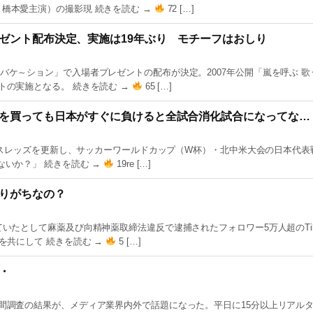
橋本愛主演）の撮影現 続きを読む →
72 […]
ゼント配布決定、実施は19年ぶり モチーフはおしり
バケ～ション」で入場者プレゼントの配布が決定。2007年公開「嵐を呼ぶ 歌
トの実施となる。 続きを読む →
65 […]
を買っても日本がすぐに負けると全試合消化試合になってな…
0日にスレッズを更新し、サッカーワールドカップ（W杯）・北中米大会の日本代
ないか？」 続きを読む →
19re […]
りがちなの？
いたとして麻薬及び向精神薬取締法違反で逮捕されたフォロワー5万人超のTikT
を共にして 続きを読む →
5 […]
・
時間調査の結果が、メディア業界内外で話題になった。平日に15分以上リアル