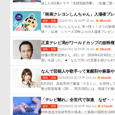
送した4月期ドラマ『夫婦別姓刑事』（佐藤二朗・
「映画クレヨンしんちゃん」入場者プレ
2026/07/01 19:40
10 res
66res/h
速報
芸能
「映画クレヨンしんちゃん 奇々怪々！オラの妖怪
弾！」以来、シリーズ19年ぶりの入場者プレゼン
正直テレビ局がワールドカップの放映権
2026/07/01 16:55
33 res
19res/h
速報
芸能
俳優の野村宏伸さん（61）が、2026年6月3
思いを語った。 ■「なんで労いの言葉を掛けられ
なんで芸能人や歌手って覚醒剤や麻薬や
2026/06/28 20:15
152 res
6res/h
速報
芸能
6月10日、高知市内で麻薬「ケタミン」を所持して
敬士郎容疑者（28）。同月26日には、現場で行動
「テレビ離れ」全世代で加速 なぜ・・
2026/06/28 18:40
694 res
17res/h
速報
芸能
NHK放送文化研究所が発表した最新の国民生活