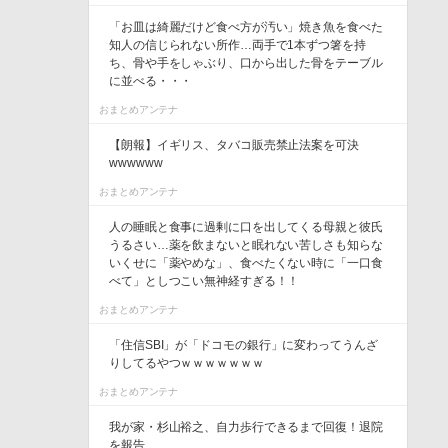
「お皿は綺麗だけど食べ方が汚い」焼き魚を食べた
知人の信じられない所作…両手で1本ずつ箸を持
ち、骨や手をしゃぶり、口から出した骨をテーブル
に並べる・・・
おまとめアンテナ
【朗報】イギリス、タバコ販売禁止法案を可決
wwwwww
おまとめアンテナ
人の睡眠と食事に過剰に口を出してくる母親と彼氏
うるさい…薬を飲まないと眠れない苦しさも知らな
いくせに「薬やめな」、食べたくない時に「一口食
べて」としつこい無神経すぎる！！
おまとめアンテナ
「住信SBI」が「ドコモの銀行」に変わってうんざ
りしてるやつｗｗｗｗｗｗｗ
おまとめアンテナ
我が家・杉山裕之、自力歩行できるまで回復！退院
を報告