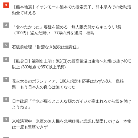
3
【熊本地震】イオンモール熊本での捜索完了、熊本県内での救助活
動全て終える
4
「食べたかった」容疑を認める 無人販売所からキュウリ1袋
（100円）盗んだ疑い 77歳の男を逮捕 福島
5
石破前総理 「財源なき減税は無責任」
6
【酷暑日】観測史上初！8/2(日)の最高気温は東海〜九州に掛け40℃
以上 (300地点で35℃以上予想)
7
花火大会のボランティア、100人想定も応募はわずか8人 島根
県 もう日本人の良心は無くなった
8
日本政府「羊水が腐るとこんな顔のガイジが産まれるから気を付け
ようねぇ」
9
米韓演習中 米軍の無人機を北朝鮮機と誤認し撃墜しかける 本物
は一度も撃墜できず