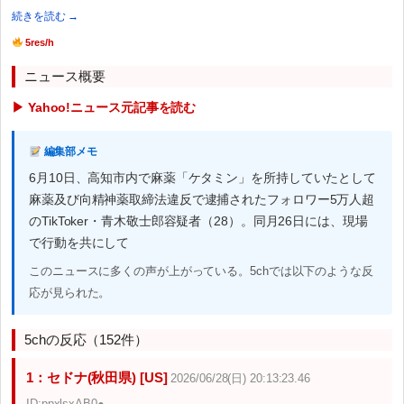
続きを読む →
5res/h
ニュース概要
▶ Yahoo!ニュース元記事を読む
編集部メモ
6月10日、高知市内で麻薬「ケタミン」を所持していたとして
麻薬及び向精神薬取締法違反で逮捕されたフォロワー5万人超
のTikToker・青木敬士郎容疑者（28）。同月26日には、現場
で行動を共にして
このニュースに多くの声が上がっている。5chでは以下のような反
応が見られた。
5chの反応（152件）
1：セドナ(秋田県) [US]
2026/06/28(日) 20:13:23.46
ID:ppxlsxAB0●