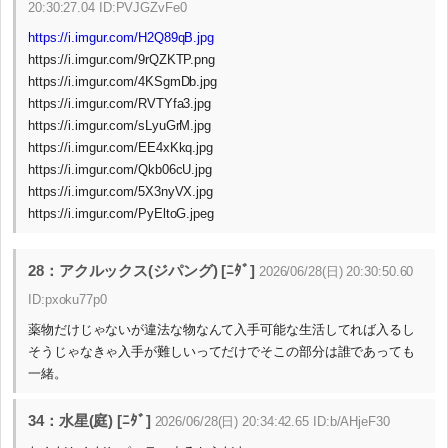
20:30:27.04 ID:PVJGZvFe0
https://i.imgur.com/H2Q89qB.jpg
https://i.imgur.com/9rQZKTP.png
https://i.imgur.com/4KSgmDb.jpg
https://i.imgur.com/RVTYfa3.jpg
https://i.imgur.com/sLyuGrM.jpg
https://i.imgur.com/EE4xKkq.jpg
https://i.imgur.com/Qkb06cU.jpg
https://i.imgur.com/5X3nyVX.jpg
https://i.imgur.com/PyEltoG.jpeg
28：アクルックス(ジパング) [ﾆﾀﾞ]
2026/06/28(日) 20:30:50.60
ID:pxoku77p0
薬物だけじゃないが違法な物なんて入手可能な生活してれば入るし
そうじゃなきゃ入手が難しいってだけでそこの部分は誰であっても
一緒。
34：水星(庭) [ﾆﾀﾞ]
2026/06/28(日) 20:34:42.65 ID:b/AHjeF30