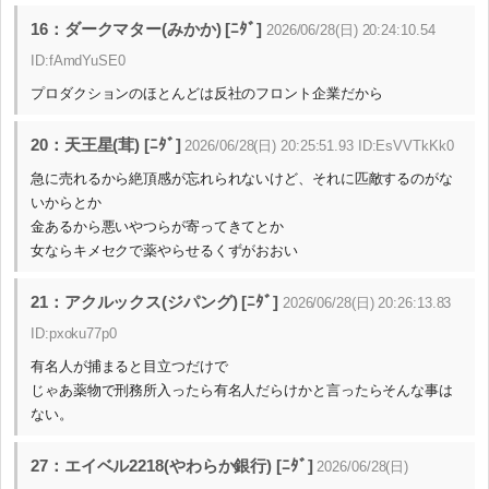
16：ダークマター(みかか) [ﾆﾀﾞ]
2026/06/28(日) 20:24:10.54
ID:fAmdYuSE0
プロダクションのほとんどは反社のフロント企業だから
20：天王星(茸) [ﾆﾀﾞ]
2026/06/28(日) 20:25:51.93 ID:EsVVTkKk0
急に売れるから絶頂感が忘れられないけど、それに匹敵するのがな
いからとか
金あるから悪いやつらが寄ってきてとか
女ならキメセクで薬やらせるくずがおおい
21：アクルックス(ジパング) [ﾆﾀﾞ]
2026/06/28(日) 20:26:13.83
ID:pxoku77p0
有名人が捕まると目立つだけで
じゃあ薬物で刑務所入ったら有名人だらけかと言ったらそんな事は
ない。
27：エイベル2218(やわらか銀行) [ﾆﾀﾞ]
2026/06/28(日)