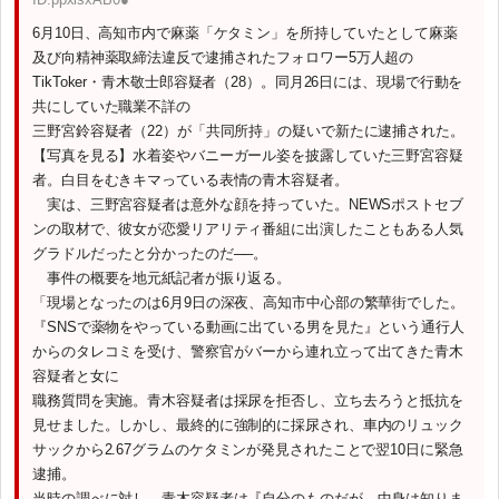
6月10日、高知市内で麻薬「ケタミン」を所持していたとして麻薬
及び向精神薬取締法違反で逮捕されたフォロワー5万人超の
TikToker・青木敬士郎容疑者（28）。同月26日には、現場で行動を
共にしていた職業不詳の
三野宮鈴容疑者（22）が「共同所持」の疑いで新たに逮捕された。
【写真を見る】水着姿やバニーガール姿を披露していた三野宮容疑
者。白目をむきキマっている表情の青木容疑者。
実は、三野宮容疑者は意外な顔を持っていた。NEWSポストセブ
ンの取材で、彼女が恋愛リアリティ番組に出演したこともある人気
グラドルだったと分かったのだ──。
事件の概要を地元紙記者が振り返る。
「現場となったのは6月9日の深夜、高知市中心部の繁華街でした。
『SNSで薬物をやっている動画に出ている男を見た』という通行人
からのタレコミを受け、警察官がバーから連れ立って出てきた青木
容疑者と女に
職務質問を実施。青木容疑者は採尿を拒否し、立ち去ろうと抵抗を
見せました。しかし、最終的に強制的に採尿され、車内のリュック
サックから2.67グラムのケタミンが発見されたことで翌10日に緊急
逮捕。
当時の調べに対し、青木容疑者は『自分のものだが、中身は知りま