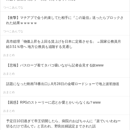
つべこあんてな
【衝撃】マチアプで会う約束してた相手に『この返信』送ったらブロックさ
れた結果ｗｗｗｗｗ
つべこあんてな
高市総理「物価上昇を上回る賃上げを日本に定着させる」 →国家公務員月
給3.51％増へ 地方公務員も追随する見通し
おまとめ
【悲報】バスローブ着てタバコ吸いながら記者会見する奴www
おまとめ
話題になった映画｢8番出口｣､8月28日の金曜ロードショーで地上波初放送
おまとめ
【困惑】RPGのストーリーに恋とか愛とかいらなくね？www
おまとめ
予定日10日過ぎて帝王切開したら、病院のおばちゃんに『楽でいいわねー
切るだけで済んで』と言われ、野良妊婦認定までされた話