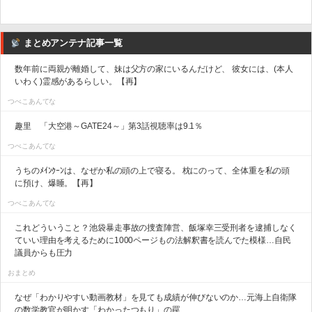
まとめアンテナ記事一覧
数年前に両親が離婚して、妹は父方の家にいるんだけど、 彼女には、(本人
いわく)霊感があるらしい。【再】
つべこあんてな
趣里 「大空港～GATE24～」第3話視聴率は9.1％
つべこあんてな
うちのﾒｲﾝｸｰﾝは、なぜか私の頭の上で寝る。 枕にのって、全体重を私の頭
に預け、爆睡。【再】
つべこあんてな
これどういうこと？池袋暴走事故の捜査陣営、飯塚幸三受刑者を逮捕しなく
ていい理由を考えるために1000ページもの法解釈書を読んでた模様…自民
議員からも圧力
おまとめ
なぜ「わかりやすい動画教材」を見ても成績が伸びないのか…元海上自衛隊
の数学教官が明かす「わかったつもり」の罠