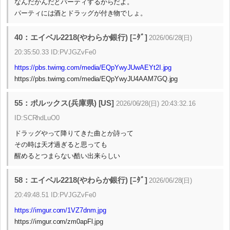
なんだかんだとパーティするからだよ。
パーティには酒とドラッグが付き物でしょ。
40：エイベル2218(やわらか銀行) [ﾆﾀﾞ]
2026/06/28(日)
20:35:50.33 ID:PVJGZvFe0
https://pbs.twimg.com/media/EQpYwyJUwAEYt2I.jpg
https://pbs.twimg.com/media/EQpYwyJU4AAM7GQ.jpg
55：ポルックス(兵庫県) [US]
2026/06/28(日) 20:43:32.16
ID:SCRhdLuO0
ドラッグやって降りてきた曲とか詩って
その時は天才過ぎると思っても
醒めるとつまらない酷い出来らしい
58：エイベル2218(やわらか銀行) [ﾆﾀﾞ]
2026/06/28(日)
20:49:48.51 ID:PVJGZvFe0
https://imgur.com/1VZ7dnm.jpg
https://imgur.com/zm0apFl.jpg