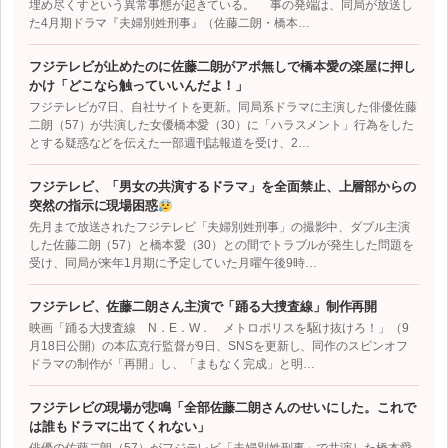
埋め尽くすという異常事態が起きている。 事の発端は、同局が放送し
た4月期ドラマ『夫婦別姓刑事』（佐藤二朗・橋本…
フジテレビが止めたのに佐藤二朗がアポ無しで橋本愛の楽屋に押し
かけ「どこなら触っていいんだよ！」
フジテレビが7日、自社サイトを更新。同局系ドラマに主演した俳優佐藤
二朗（57）が共演した女優橋本愛（30）に「ハラスメント」行為をした
とする疑惑などを伝えた一部週刊誌報道を受け、2…
フジテレビ、「男女の共演するドラマ」を全面禁止、上層部からの
突然の指示に現場困惑
先月まで放送されたフジテレビ「夫婦別姓刑事」の撮影中、ダブル主演
した佐藤二朗（57）と橋本愛（30）との間でトラブルが発生した問題を
受け、同局が来年1月期に予定していた月曜午後9時…
フジテレビ、佐藤二朗さん主演で「踊る大捜査線」制作再開
映画「踊る大捜査線 N．E．W． メトロポリスを駆け抜けろ！」（9
月18日公開）の本広克行監督が9日、SNSを更新し、同作のスピンオフ
ドラマの制作が「再開」し、「まもなく完成」と明…
フジテレビの現場が悲鳴「全部佐藤二朗さんのせいにした。これで
は誰もドラマに出てくれない」