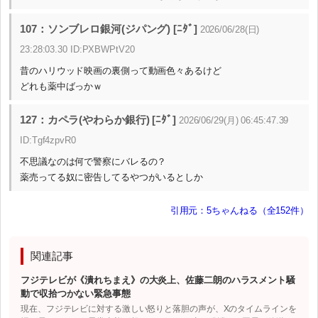
107：ソンブレロ銀河(ジパング) [ﾆﾀﾞ]
2026/06/28(日)
23:28:03.30 ID:PXBWPtV20
昔のハリウッド映画の裏側って動画色々あるけど
どれも薬中ばっかｗ
127：カペラ(やわらか銀行) [ﾆﾀﾞ]
2026/06/29(月) 06:45:47.39
ID:Tgf4zpvR0
不思議なのは何で警察にバレるの？
薬売ってる奴に密告してるやつがいるとしか
引用元：5ちゃんねる（全152件）
関連記事
フジテレビが《潰れちまえ》の大炎上、佐藤二朗のハラスメント騒
動で収拾つかない緊急事態
現在、フジテレビに対する激しい怒りと落胆の声が、Xのタイムラインを