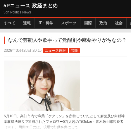
5Pニュース 政経まとめ
5ch Politics News
すべて
速報
IT・科学
スポーツ
国際
政治
社会
なんで芸能人や歌手って覚醒剤や麻薬やりがちなの？
2026年06月28日 20:15
ニュース速報
芸能
6月10日、高知市内で麻薬「ケタミン」を所持していたとして麻薬及び向精神
薬取締法違反で逮捕されたフォロワー5万人超のTikToker・青木敬士郎容疑者
（28）。同月26日には、現場で行動を共にして