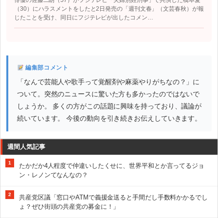
俳優の佐藤二朗（57）がフジテレビ「夫婦別姓刑事」で共演した橋本愛
（30）にハラスメントをしたと2日発売の「週刊文春」（文芸春秋）が報
じたことを受け、同日にフジテレビが出したコメン…
編集部コメント
「なんで芸能人や歌手って覚醒剤や麻薬やりがちなの？」に
ついて。突然のニュースに驚いた方も多かったのではないで
しょうか。 多くの方がこの話題に興味を持っており、議論が
続いています。 今後の動向を引き続きお伝えしていきます。
週間人気記事
1
たかだか4人程度で仲違いしたくせに、世界平和とか言ってるジョ
ン・レノンてなんなの？
2
共産党区議「窓口やATMで義援金送ると手間だし手数料かかるでし
ょ？ぜひ街頭の共産党の募金に！」