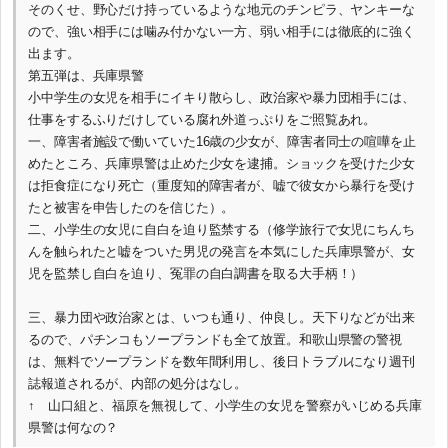
そのくせ、野心だけ持っているような地元のチンピラ、ヤンキーな
ので、強い相手には噛み付かない一方、弱い相手には徹底的に強く
出ます。
第五弾は、兵庫県警
小中学生の女児を相手にイキり散らし、政治家や暴力団相手には、
仕事をするふりだけしている腐れ外道っぷりをご照覧あれ。
一、障害者施設で働いていた16歳の少女が、障害者同士の喧嘩を止
めたところ、兵庫県警は止めた少女を逮捕。ショックを受けた少女
は拒食症になり死亡（重度知的障害者が、嘘で彼女から暴行を受け
たと被害を申告したのを信じた）。
二、小学生の女児に自白を迫り監禁する（修学旅行で女児にちんち
んを触られたと嘘をついた男児の発言を本気にした兵庫県警が、女
児を監禁し自白を迫り、冤罪の自白調書を取る大手柄！）
三、暴力団や政治家とは、いつも通り、仲良し。天下りなどが出来
るので、パチンコもソープランドも全て放置。和歌山県警の警視
は、無料でソープランドを数年間利用し、後日トラブルになり週刊
誌報道されるが、内部の処分はなし。
↑ 山口組と、福原を無視して、小学生の女児を警察がいじめる兵庫
県警は何なの？