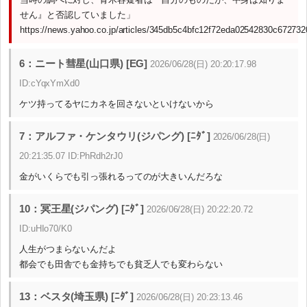
せん』と否認していました」
https://news.yahoo.co.jp/articles/345db5c4bfc12f72eda02542830c67273
6：ニート彗星(山口県) [EG]
2026/06/28(日) 20:20:17.98
ID:cYqxYmXd0
ケツ持ってるヤにカネを回さないといけないから
7：アルファ・ケンタウリ(ジパング) [ﾆﾀﾞ]
2026/06/28(日)
20:21:35.07 ID:PhRdh2rJ0
金がいくらでも引っ張れるってのが大きいんだろな
10：冥王星(ジパング) [ﾆﾀﾞ]
2026/06/28(日) 20:22:20.72
ID:uHIo70/K0
人生がつまらないんだよ
都会でも田舎でも金持ちでも貧乏人でも変わらない
13：ベスタ(埼玉県) [ﾆﾀﾞ]
2026/06/28(日) 20:23:13.46