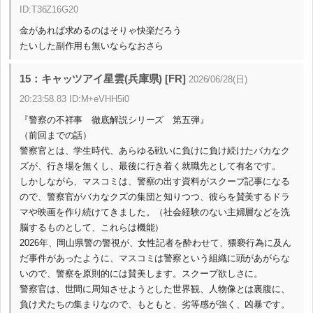
ID:T36Z16G20
金があれば求めるのはそりゃ快楽だろう
たいした副作用も無いならなおさら
15：キャッツアイ星雲(兵庫県) [FR]
2026/06/28(日)
20:23:58.83 ID:M+eVHH5i0
『警察の不祥事 徹底解説シリーズ 第五弾』
（前回までの話）
警察官とは、学生時代、あらゆる戦いに負けに負け続けたバカなク
ズが、行き場を無くし、最後に行き着く就職先として有名です。
しかしながら、マスコミは、警察の出す資料がスクープ記事になる
ので、警察官がバカなクズの集団と知りつつ、彼らを賛美するドラ
マや映画を作り続けてきました。（社会経験のない主婦層などを洗
脳するものとして、これらは機能）
2026年、岡山県警の警視が、女性記者を酔わせて、猥褻行為に及ん
だ事件があったように、マスコミは警察という組織に頭があがらな
いので、警察を原則的には賛美します。スクープ欲しさに。
警察官は、世間に周知させようとした世界観、人物像とは裏腹に、
負け犬たちの集まりなので、もともと、劣等感が強く、凶暴です。