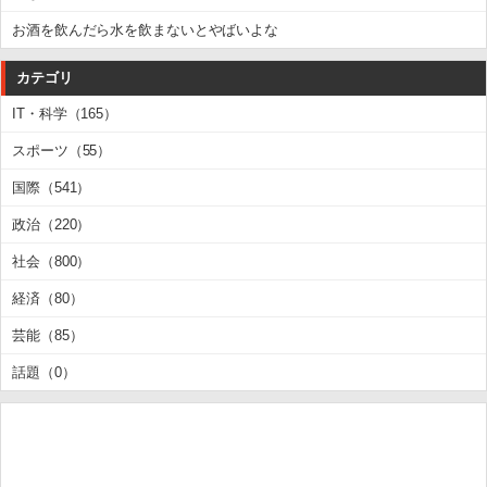
お酒を飲んだら水を飲まないとやばいよな
カテゴリ
IT・科学（165）
スポーツ（55）
国際（541）
政治（220）
社会（800）
経済（80）
芸能（85）
話題（0）