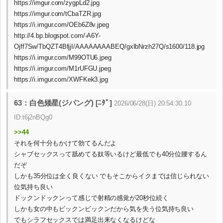
https://imgur.com/zygpLd2.jpg
https://imgur.com/tCbaTZR.jpg
https://i.imgur.com/OEb6Z8v.jpeg
http://4.bp.blogspot.com/-A6Y-
Ojff7Sw/TbQZT4BfjjI/AAAAAAAABEQ/gxIbNrzh27Q/s1600/118.jpg
https://i.imgur.com/M99OTU6.jpeg
https://i.imgur.com/M1rUFGU.jpeg
https://i.imgur.com/XWFKek3.jpg
63：白色矮星(ジパング) [ﾆﾀﾞ]
2026/06/28(日) 20:54:30.10
ID:t6j2nBQg0
>>44
それを何十分もかけて勃てるんだよ
シャブセックスって舐めてる奴等いるけど最低でも40分位腰するん
だぞ
しかも35分位は全く良くない でもそこからイクまでは信じられない
位気持ち良い
ドックンドックンって感じで射精の感覚が20秒位続く
しかも女の中もビックンビックンだから気を失う位気持ち良い
でもシラフセックスでは満足出来なくなるけどな