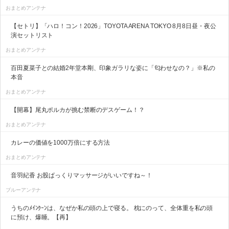
おまとめアンテナ
【セトリ】「ハロ！コン！2026」TOYOTA ARENA TOKYO 8月8日昼・夜公
演セットリスト
おまとめアンテナ
百田夏菜子との結婚2年堂本剛、印象ガラリな姿に「匂わせなの？」※私の
本音
おまとめアンテナ
【開幕】尾丸ポルカが挑む禁断のデスゲーム！？
おまとめアンテナ
カレーの価値を1000万倍にする方法
おまとめアンテナ
音羽紀香 お股ぱっくりマッサージがいいですね～！
ブルーアンテナ
うちのﾒｲﾝｸｰﾝは、なぜか私の頭の上で寝る。 枕にのって、全体重を私の頭
に預け、爆睡。【再】