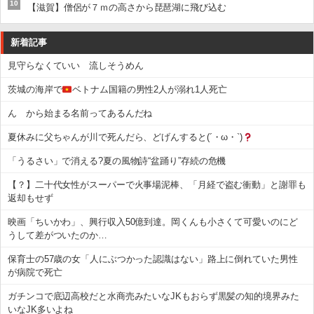
10
【滋賀】僧侶が７ｍの高さから琵琶湖に飛び込む
新着記事
見守らなくていい 流しそうめん
茨城の海岸で
ベトナム国籍の男性2人が溺れ1人死亡
ん から始まる名前ってあるんだね
夏休みに父ちゃんが川で死んだら、どげんすると(´・ω・`)
「うるさい」で消える?夏の風物詩“盆踊り”存続の危機
【？】二十代女性がスーパーで火事場泥棒、「月経で盗む衝動」と謝罪も
返却もせず
映画「ちいかわ」、興行収入50億到達。岡くんも小さくて可愛いのにど
うして差がついたのか…
保育士の57歳の女「人にぶつかった認識はない」路上に倒れていた男性
が病院で死亡
ガチンコで底辺高校だと水商売みたいなJKもおらず黒髪の知的境界みた
いなJK多いよね