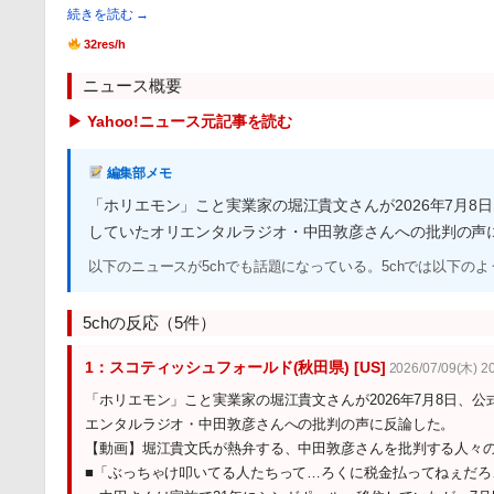
続きを読む →
32res/h
ニュース概要
▶ Yahoo!ニュース元記事を読む
編集部メモ
「ホリエモン」こと実業家の堀江貴文さんが2026年7月8
していたオリエンタルラジオ・中田敦彦さんへの批判の声
以下のニュースが5chでも話題になっている。5chでは以下の
5chの反応（5件）
1：スコティッシュフォールド(秋田県) [US]
2026/07/09(木) 2
「ホリエモン」こと実業家の堀江貴文さんが2026年7月8日、公
エンタルラジオ・中田敦彦さんへの批判の声に反論した。
【動画】堀江貴文氏が熱弁する、中田敦彦さんを批判する人々
■「ぶっちゃけ叩いてる人たちって…ろくに税金払ってねぇだろ