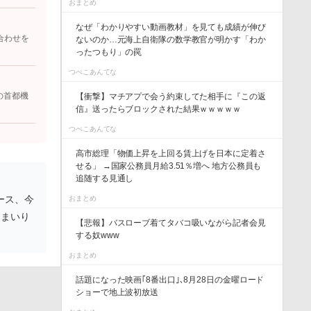
おまとめ
なぜ「わかりやすい動画教材」を見ても成績が伸び
合わせを
ないのか…元海上自衛隊の数学教官が明かす「わか
ったつもり」の罠
つべこあんてな
の首都機
【衝撃】マチアプで会う約束してた相手に『この返
信』送ったらブロックされた結果ｗｗｗｗｗ
つべこあんてな
高市総理「物価上昇を上回る賃上げを日本に定着さ
せる」 →国家公務員月給3.51％増へ 地方公務員も
追随する見通し
ース、今
おまとめ
てまいり
【悲報】バスローブ着てタバコ吸いながら記者会見
する奴www
おまとめ
話題になった映画｢8番出口｣､8月28日の金曜ロード
ショーで地上波初放送