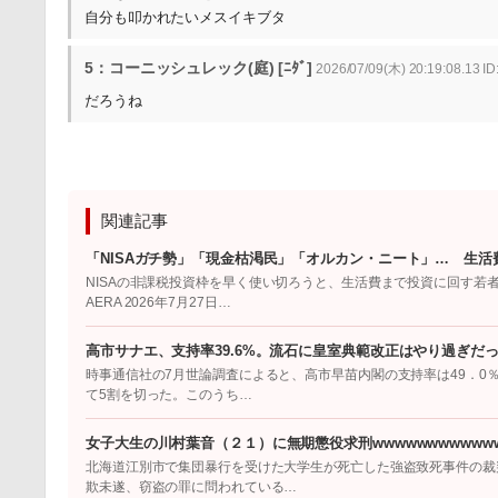
自分も叩かれたいメスイキブタ
5：コーニッシュレック(庭) [ﾆﾀﾞ]
2026/07/09(木) 20:19:08.13 I
だろうね
関連記事
「NISAガチ勢」「現金枯渇民」「オルカン・ニート」… 生活
NISAの非課税投資枠を早く使い切ろうと、生活費まで投資に回す若
AERA 2026年7月27日…
高市サナエ、支持率39.6%。流石に皇室典範改正はやり過ぎだ
時事通信社の7月世論調査によると、高市早苗内閣の支持率は49．0％
て5割を切った。このうち…
女子大生の川村葉音（２１）に無期懲役求刑wwwwwwwwwwww
北海道江別市で集団暴行を受けた大学生が死亡した強盗致死事件の裁
欺未遂、窃盗の罪に問われている…