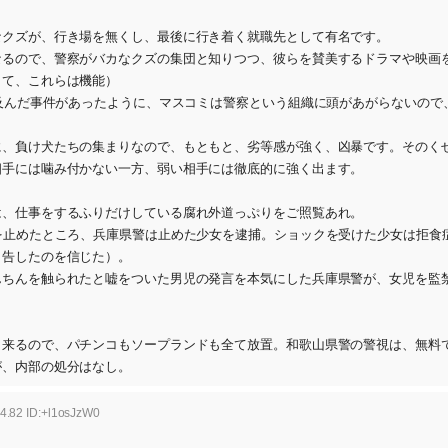
なクズが、行き場を無くし、最後に行き着く就職先として有名です。
なるので、警察がバカなクズの集団と知りつつ、彼らを賛美するドラマや映画
して、これらは機能）
に及んだ事件があったように、マスコミは警察という組織に頭があがらないので
に、負け犬たちの集まりなので、もともと、劣等感が強く、凶暴です。そのく
相手には噛み付かない一方、弱い相手には徹底的に強く出ます。
は、仕事をするふりだけしている腐れ外道っぷりをご照覧あれ。
を止めたところ、兵庫県警は止めた少女を逮捕。ショックを受けた少女は拒食
申告したのを信じた）。
んちんを触られたと嘘をついた男児の発言を本気にした兵庫県警が、女児を監
出来るので、パチンコもソープランドも全て放置。和歌山県警の警視は、無料
が、内部の処分はなし。
4.82 ID:+l1osJzW0