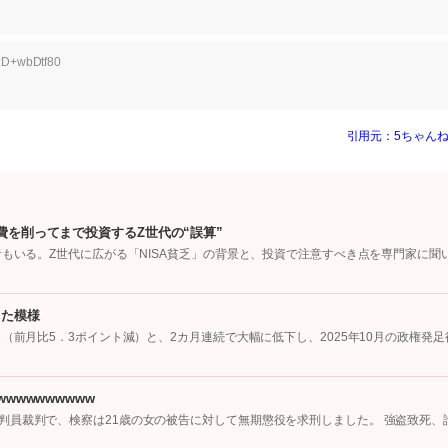
D:D+wbDtf80
引用元：5ちゃんね
費を削ってまで投資するZ世代の“誤算”
者もいる。Z世代に広がる「NISA貧乏」の背景と、投資で注意すべき点を専門家に聞
った模様
（前月比5．3ポイント減）と、2カ月連続で大幅に低下し、2025年10月の政権発足
wwwwwwwww
判員裁判で、検察は21歳の女の被告に対して無期懲役を求刑しました。 強盗致死、