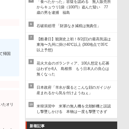
「食べたかった」容疑を認める 無人販売所
からキュウリ1袋（100円）盗んだ疑い 77
歳の男を逮捕 福島
6
石破前総理 「財源なき減税は無責任」
7
【酷暑日】観測史上初！8/2(日)の最高気温は
東海〜九州に掛け40℃以上 (300地点で35℃
以上予想)
て帰国
8
花火大会のボランティア、100人想定も応募
はわずか8人 島根県 もう日本人の良心は
無くなった
9
日本政府「羊水が腐るとこんな顔のガイジが
産まれるから気を付けようねぇ」
いたオリ
10
米韓演習中 米軍の無人機を北朝鮮機と誤認
し撃墜しかける 本物は一度も撃墜できず
新着記事