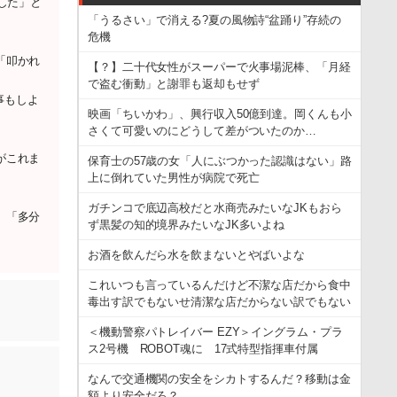
した」と
「うるさい」で消える?夏の風物詩“盆踊り”存続の
危機
「叩かれ
【？】二十代女性がスーパーで火事場泥棒、「月経
で盗む衝動」と謝罪も返却もせず
事もしよ
映画「ちいかわ」、興行収入50億到達。岡くんも小
さくて可愛いのにどうして差がついたのか…
がこれま
保育士の57歳の女「人にぶつかった認識はない」路
上に倒れていた男性が病院で死亡
ガチンコで底辺高校だと水商売みたいなJKもおら
、「多分
ず黒髪の知的境界みたいなJK多いよね
お酒を飲んだら水を飲まないとやばいよな
これいつも言っているんだけど不潔な店だから食中
毒出す訳でもないせ清潔な店だからない訳でもない
＜機動警察パトレイバー EZY＞イングラム・プラ
ス2号機 ROBOT魂に 17式特型指揮車付属
なんで交通機関の安全をシカトするんだ？移動は金
額より安全だろ？