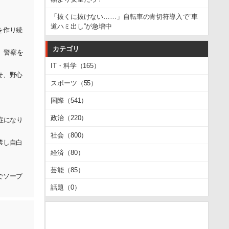
「抜くに抜けない……」自転車の青切符導入で”車
道ハミ出し”が急増中
を作り続
カテゴリ
、警察を
IT・科学（165）
せ、野心
スポーツ（55）
国際（541）
政治（220）
症になり
社会（800）
禁し自白
経済（80）
芸能（85）
でソープ
話題（0）