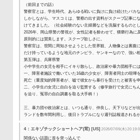
（前回までの話）
警察官とは、学生時代、あらゆる戦いに負けに負け続けたバカ
しかしながら、マスコミは、警察の出す資料がスクープ記事に
けてきました。（社会経験のない主婦層などを洗脳するものと
2026年、岡山県警の警視が、女性記者を酔わせて、猥褻行為
原則的には賛美します。スクープ欲しさに。
警察官は、世間に周知させようとした世界観、人物像とは裏腹
だけ持っているような地元のチンピラ、ヤンキーなので、強い
第五弾は、兵庫県警
小中学生の女児を相手にイキり散らし、政治家や暴力団相手に
一、障害者施設で働いていた16歳の少女が、障害者同士の喧嘩
死亡（重度知的障害者が、嘘で彼女から暴行を受けたと被害を
二、小学生の女児に自白を迫り監禁する（修学旅行で女児にち
を迫り、冤罪の自白調書を取る大手柄！）
三、暴力団や政治家とは、いつも通り、仲良し。天下りなどが
ランドを数年間利用し、後日トラブルになり週刊誌報道される
4：エキゾチックショートヘア(茸) [US]
2026/07/09(木) 20:19:0
関係ない話題に首を突っ込んで