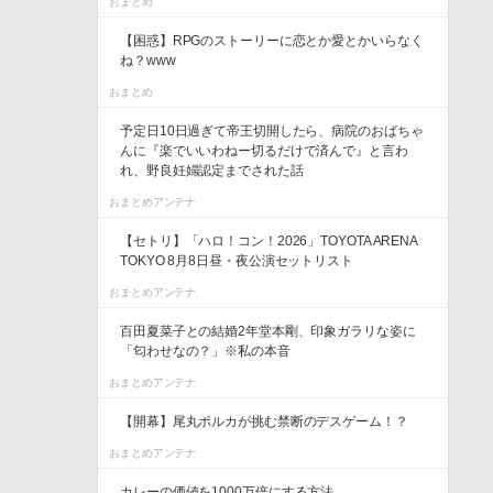
おまとめ
【困惑】RPGのストーリーに恋とか愛とかいらなく
ね？www
おまとめ
予定日10日過ぎて帝王切開したら、病院のおばちゃ
んに『楽でいいわねー切るだけで済んで』と言わ
れ、野良妊婦認定までされた話
おまとめアンテナ
【セトリ】「ハロ！コン！2026」TOYOTA ARENA
TOKYO 8月8日昼・夜公演セットリスト
おまとめアンテナ
百田夏菜子との結婚2年堂本剛、印象ガラリな姿に
「匂わせなの？」※私の本音
おまとめアンテナ
【開幕】尾丸ポルカが挑む禁断のデスゲーム！？
おまとめアンテナ
カレーの価値を1000万倍にする方法