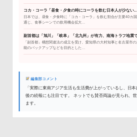
コカ・コーラ「昼食・夕食の時にコーラを飲む日本人が少ない
日本では、昼食・夕食時に「コカ・コーラ」を飲む割合が主要40カ
通じ、食事シーンでの飲用機会拡大…
副首都は「旭川」「岐阜」「北九州」が有力、南海トラフ地震
「副首都」構想関連法の成立を受け、愛知県の大村知事と名古屋市の
能のバックアップなどを目的とした…
編集部コメント
「実際に東南アジア生活も生活費が上がっているし、日本
後の続報にも注目です。 ネットでも賛否両論が見られ、
ます。