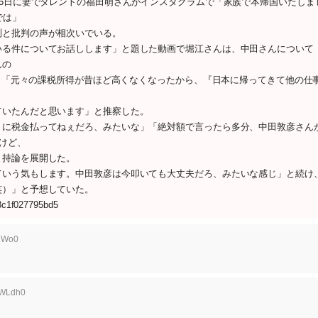
5日に妻でタレントの福田萌さんがインスタグラムで「家族で本帰国いたしま
では」
測と批判の声が相次いでいる。
る件についてお話しします」と題した動画で堀江さんは、中田さんについて
んの
え、「元々の課税所得が昔ほど高くなくなったから、『日本に帰ってきて他の仕
ていたんだと思います」と推察した。
に税金払ってねぇだろ、みたいな」「絶対額で言ったら多分、中田敦彦さん
けど、
と持論を展開した。
いう気もします。中田敦彦は今叩いても大丈夫だろ、みたいな感じ」と続け
笑）」と予想していた。
f3c1f027795bd5
c1Wo0
kWLdh0