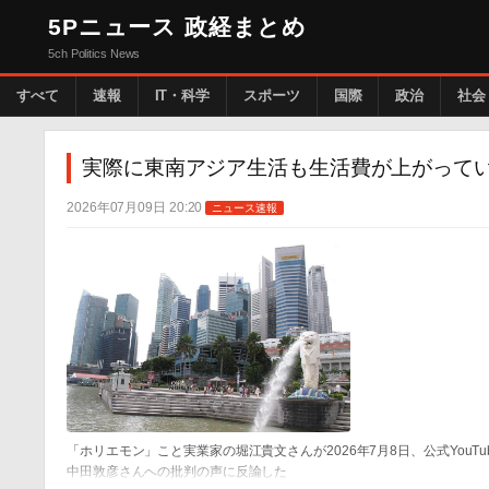
5Pニュース 政経まとめ
5ch Politics News
すべて
速報
IT・科学
スポーツ
国際
政治
社会
実際に東南アジア生活も生活費が上がって
2026年07月09日 20:20
ニュース速報
「ホリエモン」こと実業家の堀江貴文さんが2026年7月8日、公式Yo
中田敦彦さんへの批判の声に反論した