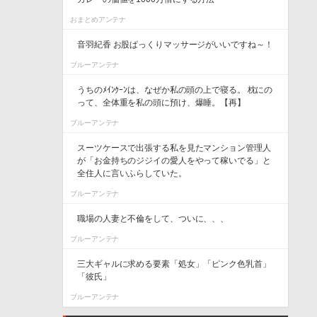
おまとめアンテナ
音羽紀香 お股ぱっくりマッサージがいいですね～！
ブルーアンテナ
うちのﾒｲﾝｸｰﾝは、なぜか私の頭の上で寝る。 枕にの
って、全体重を私の頭に預け、爆睡。【再】
ブルーアンテナ
スーツケースで出張する私を見たマンション管理人
が「お金持ちのジジイの愛人をやって稼いでる」と
全住人に言いふらしていた。
ブルーアンテナ
職場の人妻と不倫をして、ついに、、、
ブルーアンテナ
三大ギャルに求める要素「処女」「ピンク色乳首」
「彼氏」
ブルーアンテナ