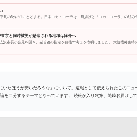
…」
国平均の6分の1にとどまる。日本コカ・コーラは、唐揚げと「コカ・コーラ」の組み
で東京と同時被災が懸念される地域は除外へ
広沢市長が会見を開き、副首都の指定を目指す考えを表明しました。 大規模災害時
にいたほうが安いだろうな」について。速報として伝えられたこのニュ
世論を二分するテーマとなっています。 続報が入り次第、随時お届けし