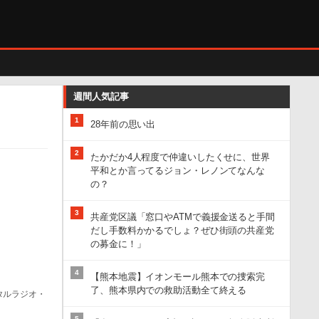
週間人気記事
1
28年前の思い出
2
たかだか4人程度で仲違いしたくせに、世界
平和とか言ってるジョン・レノンてなんな
の？
3
共産党区議「窓口やATMで義援金送ると手間
だし手数料かかるでしょ？ぜひ街頭の共産党
の募金に！」
4
【熊本地震】イオンモール熊本での捜索完
了、熊本県内での救助活動全て終える
タルラジオ・
5