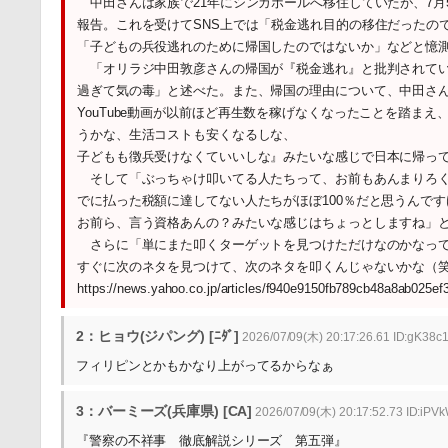
中田さんは家族で21年にシンガポールへ移住していたが、7月
報告。これを受けてSNS上では「税金逃れ目的の移住だったの
「子どもの兵役逃れのために帰国したのではないか」などと憶
「オリラジ中田敦彦さんの帰国が『税金逃れ』と批判されてい
過ぎて気の毒」と述べた。また、帰国の理由について、中田さ
YouTube動画が以前ほど再生数を稼げなくなったことを踏ま
うかな、生活コストも安くなるしな、
子どもも徴兵受けなくていいしな』みたいな感じで日本に帰っ
そして「ぶっちゃけ叩いてる人たちって、お前もあんまりろく
でに払った税額に達してない人たちがほぼ100％だと思うんです
お前ら、言う資格あんの？みたいな感じはちょっとしますね」
さらに「単にまた叩くターゲットを見つけただけなのかなって
すぐに次のネタを見つけて、次のネタを叩くんじゃないかな（
https://news.yahoo.co.jp/articles/f940e9150fb789cb48a8ab025e
2：ヒョウ(ジパング) [ﾆﾀﾞ]
2026/07/09(木) 20:17:26.61 ID:gK38
フィリピンとかもかなり上がってるからなぁ
3：バーミーズ(兵庫県) [CA]
2026/07/09(木) 20:17:52.73 ID:iPV
『警察の不祥事 徹底解説シリーズ 第五弾』