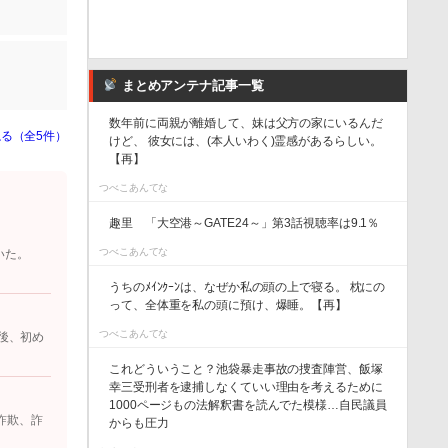
まとめアンテナ記事一覧
数年前に両親が離婚して、妹は父方の家にいるんだ
る（全5件）
けど、 彼女には、(本人いわく)霊感があるらしい。
【再】
つべこあんてな
趣里 「大空港～GATE24～」第3話視聴率は9.1％
つべこあんてな
いた。
うちのﾒｲﾝｸｰﾝは、なぜか私の頭の上で寝る。 枕にの
って、全体重を私の頭に預け、爆睡。【再】
つべこあんてな
後、初め
これどういうこと？池袋暴走事故の捜査陣営、飯塚
幸三受刑者を逮捕しなくていい理由を考えるために
1000ページもの法解釈書を読んでた模様…自民議員
詐欺、詐
からも圧力