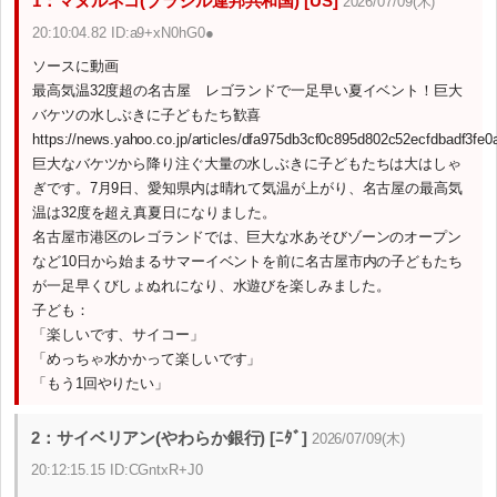
1：マヌルネコ(ブラジル連邦共和国) [US]
2026/07/09(木)
20:10:04.82 ID:a9+xN0hG0●
ソースに動画
最高気温32度超の名古屋 レゴランドで一足早い夏イベント！巨大
バケツの水しぶきに子どもたち歓喜
https://news.yahoo.co.jp/articles/dfa975db3cf0c895d802c52ecfdbadf3fe0
巨大なバケツから降り注ぐ大量の水しぶきに子どもたちは大はしゃ
ぎです。7月9日、愛知県内は晴れて気温が上がり、名古屋の最高気
温は32度を超え真夏日になりました。
名古屋市港区のレゴランドでは、巨大な水あそびゾーンのオープン
など10日から始まるサマーイベントを前に名古屋市内の子どもたち
が一足早くびしょぬれになり、水遊びを楽しみました。
子ども：
「楽しいです、サイコー」
「めっちゃ水かかって楽しいです」
「もう1回やりたい」
2：サイベリアン(やわらか銀行) [ﾆﾀﾞ]
2026/07/09(木)
20:12:15.15 ID:CGntxR+J0