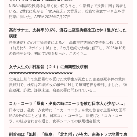
NISAの非課税投資枠を早く使い切ろうと、生活費まで投資に回す若者も
いる。Z世代に広がる「NISA貧乏」の背景と、投資で注意すべき点を専
門家に聞いた。AERA 2026年7月27日…
高市サナエ、支持率39.6%。流石に皇室典範改正はやり過ぎだった
模様
時事通信社の7月世論調査によると、高市早苗内閣の支持率は49．0％
（前月比5．3ポイント減）と、2カ月連続で大幅に低下し、2025年10月
の政権発足後、初めて5割を切った。このうち…
女子大生の川村葉音（２１）に無期懲役求刑
wwwwwwwwwwwwwwwwwwwww
北海道江別市で集団暴行を受けた大学生が死亡した強盗致死事件の裁判
員裁判で、検察は21歳の女の被告に対して無期懲役を求刑しました。 強
盗致死、詐欺、詐欺未遂、窃盗の罪に問われている…
コカ・コーラ「昼食・夕食の時にコーラを飲む日本人が少ない…」
日本では、昼食・夕食時に「コカ・コーラ」を飲む割合が主要40カ国平
均の6分の1にとどまる。日本コカ・コーラは、唐揚げと「コカ・コー
ラ」の組み合わせを通じ、食事シーンでの飲用機会拡大…
副首都は「旭川」「岐阜」「北九州」が有力、南海トラフ地震で東