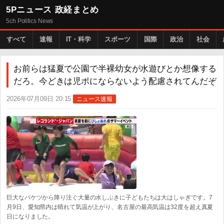
5Pニュース 政経まとめ
5ch Politics News
すべて
速報
IT・科学
スポーツ
国際
政治
社会
お前らは猛夏で公園で半裸幼女が水遊びとか想像する
だろ。今どきは児ポにならないよう配慮されてんだぞ
2026年07月09日 20:15
ニュース速報
巨大なバケツから降り注ぐ大量の水しぶきに子どもたちは大はしゃぎです。7
月9日、愛知県内は晴れて気温が上がり、名古屋の最高気温は32度を超え真夏
日になりました。