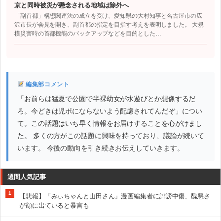
京と同時被災が懸念される地域は除外へ
「副首都」構想関連法の成立を受け、愛知県の大村知事と名古屋市の広
沢市長が会見を開き、副首都の指定を目指す考えを表明しました。 大規
模災害時の首都機能のバックアップなどを目的とした…
編集部コメント
「お前らは猛夏で公園で半裸幼女が水遊びとか想像するだ
ろ。今どきは児ポにならないよう配慮されてんだぞ」につい
て。この話題はいち早く情報をお届けすることを心がけまし
た。 多くの方がこの話題に興味を持っており、議論が続いて
います。 今後の動向を引き続きお伝えしていきます。
週間人気記事
1
【悲報】「みぃちゃんと山田さん」漫画編集者に誹謗中傷、醜悪さ
が顔に出ていると暴言も