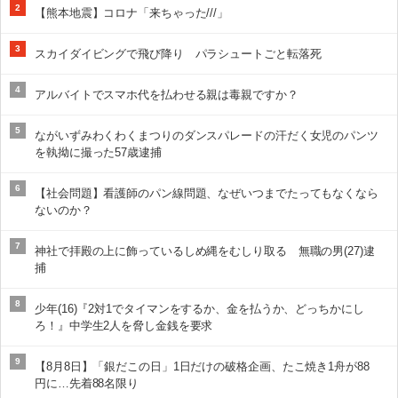
2
【熊本地震】コロナ「来ちゃった///」
3
スカイダイビングで飛び降り パラシュートごと転落死
4
アルバイトでスマホ代を払わせる親は毒親ですか？
5
ながいずみわくわくまつりのダンスパレードの汗だく女児のパンツ
を執拗に撮った57歳逮捕
6
【社会問題】看護師のパン線問題、なぜいつまでたってもなくなら
ないのか？
7
神社で拝殿の上に飾っているしめ縄をむしり取る 無職の男(27)逮
捕
8
少年(16)『2対1でタイマンをするか、金を払うか、どっちかにし
ろ！』中学生2人を脅し金銭を要求
9
【8月8日】「銀だこの日」1日だけの破格企画、たこ焼き1舟が88
円に…先着88名限り