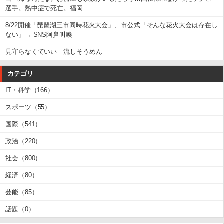
選手。熱中症で死亡。福岡
8/22開催「琵琶湖三市同時花火大会」、市公式「そんな花火大会は存在し
ない」→ SNS阿鼻叫喚
見守らなくていい 流しそうめん
カテゴリ
IT・科学（166）
スポーツ（55）
国際（541）
政治（220）
社会（800）
経済（80）
芸能（85）
話題（0）