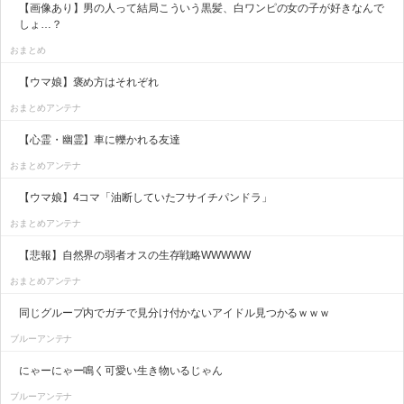
【画像あり】男の人って結局こういう黒髪、白ワンピの女の子が好きなんで
しょ…？
おまとめ
【ウマ娘】褒め方はそれぞれ
おまとめアンテナ
【心霊・幽霊】車に轢かれる友達
おまとめアンテナ
【ウマ娘】4コマ「油断していたフサイチパンドラ」
おまとめアンテナ
【悲報】自然界の弱者オスの生存戦略WWWWW
おまとめアンテナ
同じグループ内でガチで見分け付かないアイドル見つかるｗｗｗ
ブルーアンテナ
にゃーにゃー鳴く可愛い生き物いるじゃん
ブルーアンテナ