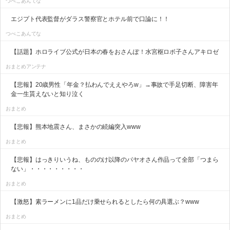
つべこあんてな
エジプト代表監督がダラス警察官とホテル前で口論に！！
つべこあんてな
【話題】ホロライブ公式が日本の春をおさんぽ！水宮枢ロボ子さんアキロゼ
おまとめアンテナ
【悲報】20歳男性「年金？払わんでええやろw」→事故で手足切断、障害年
金一生貰えないと知り泣く
おまとめ
【悲報】熊本地震さん、まさかの続編突入www
おまとめ
【悲報】はっきりいうね、もののけ以降のパヤオさん作品って全部「つまら
ない」・・・・・・・・・
おまとめ
【激怒】素ラーメンに1品だけ乗せられるとしたら何の具選ぶ？www
おまとめ