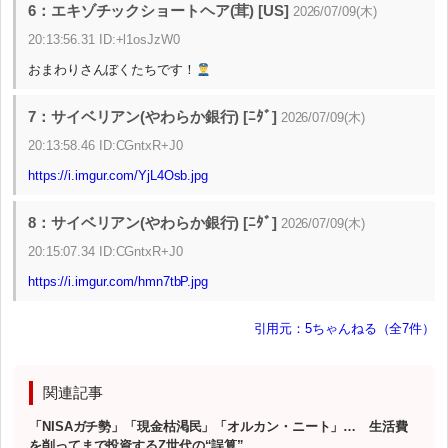
6：エキゾチックショートヘア(茸) [US]
2026/07/09(木)
20:13:56.31 ID:+l1osJzW0
おまわりさんぼくたちです！
7：サイベリアン(やわらか銀行) [ﾆﾀﾞ]
2026/07/09(木)
20:13:58.46 ID:CGntxR+J0
https://i.imgur.com/YjL4Osb.jpg
8：サイベリアン(やわらか銀行) [ﾆﾀﾞ]
2026/07/09(木)
20:15:07.34 ID:CGntxR+J0
https://i.imgur.com/hmn7tbP.jpg
引用元：5ちゃんねる（全7件）
関連記事
「NISAガチ勢」「現金枯渇民」「オルカン・ニート」… 生活費
を削ってまで投資するZ世代の“誤算”