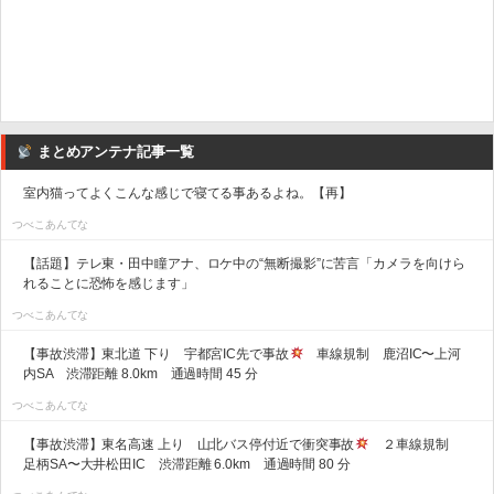
まとめアンテナ記事一覧
室内猫ってよくこんな感じで寝てる事あるよね。【再】
つべこあんてな
【話題】テレ東・田中瞳アナ、ロケ中の“無断撮影”に苦言「カメラを向けら
れることに恐怖を感じます」
つべこあんてな
【事故渋滞】東北道 下り 宇都宮IC先で事故
車線規制 鹿沼IC〜上河
内SA 渋滞距離 8.0km 通過時間 45 分
つべこあんてな
【事故渋滞】東名高速 上り 山北バス停付近で衝突事故
２車線規制
足柄SA〜大井松田IC 渋滞距離 6.0km 通過時間 80 分