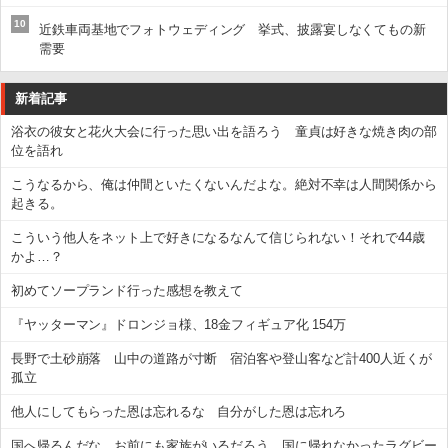
10
近鉄車両基地でフォトウェディング 挙式、披露宴しなくてもの新
需要
新着記事
浴衣の彼女と花火大会に行った思い出を語ろう 童貞は好きな焼き肉の部
位を語れ
こうなるから、俺は仲間といたくないんだよな。絶対不幸は人間関係から
起きる。
こういう他人をネット上で好きになるなんて信じられない！それで44歳
かよ…？
初めてソープランド行った感想を教えて
『ヤッターマン』ドロンジョ様、18金フィギュア化 154万
長野で土砂崩落 山中の道路が寸断 宿泊客や登山客など計400人近くが
孤立
他人にしてもらった恩は忘れるな 自分がした恩は忘れろ
国へ帰るんだな。お前にも家族がいるだろう…国に帰れなかったラグビー