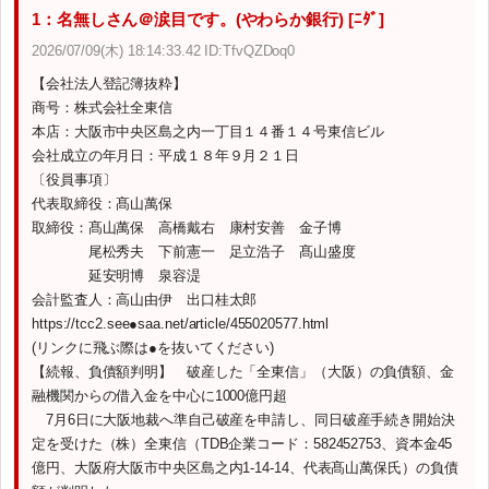
1：名無しさん＠涙目です。(やわらか銀行) [ﾆﾀﾞ]
2026/07/09(木) 18:14:33.42 ID:TfvQZDoq0
【会社法人登記簿抜粋】
商号：株式会社全東信
本店：大阪市中央区島之内一丁目１４番１４号東信ビル
会社成立の年月日：平成１８年９月２１日
〔役員事項〕
代表取締役：髙山萬保
取締役：髙山萬保 高橋戴右 康村安善 金子博
尾松秀夫 下前憲一 足立浩子 髙山盛度
延安明博 泉容湜
会計監査人：高山由伊 出口桂太郎
https://tcc2.see●saa.net/article/455020577.html
(リンクに飛ぶ際は●を抜いてください)
【続報、負債額判明】 破産した「全東信」（大阪）の負債額、金
融機関からの借入金を中心に1000億円超
7月6日に大阪地裁へ準自己破産を申請し、同日破産手続き開始決
定を受けた（株）全東信（TDB企業コード：582452753、資本金45
億円、大阪府大阪市中央区島之内1-14-14、代表髙山萬保氏）の負債