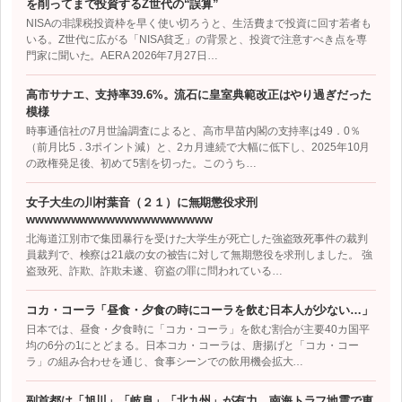
を削ってまで投資するZ世代の“誤算”
NISAの非課税投資枠を早く使い切ろうと、生活費まで投資に回す若者も
いる。Z世代に広がる「NISA貧乏」の背景と、投資で注意すべき点を専
門家に聞いた。AERA 2026年7月27日…
高市サナエ、支持率39.6%。流石に皇室典範改正はやり過ぎだった
模様
時事通信社の7月世論調査によると、高市早苗内閣の支持率は49．0％
（前月比5．3ポイント減）と、2カ月連続で大幅に低下し、2025年10月
の政権発足後、初めて5割を切った。このうち…
女子大生の川村葉音（２１）に無期懲役求刑
wwwwwwwwwwwwwwwwwwwww
北海道江別市で集団暴行を受けた大学生が死亡した強盗致死事件の裁判
員裁判で、検察は21歳の女の被告に対して無期懲役を求刑しました。 強
盗致死、詐欺、詐欺未遂、窃盗の罪に問われている…
コカ・コーラ「昼食・夕食の時にコーラを飲む日本人が少ない…」
日本では、昼食・夕食時に「コカ・コーラ」を飲む割合が主要40カ国平
均の6分の1にとどまる。日本コカ・コーラは、唐揚げと「コカ・コー
ラ」の組み合わせを通じ、食事シーンでの飲用機会拡大…
副首都は「旭川」「岐阜」「北九州」が有力、南海トラフ地震で東