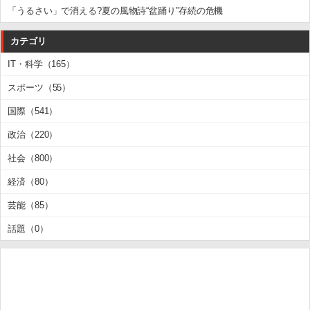
「うるさい」で消える?夏の風物詩“盆踊り”存続の危機
カテゴリ
IT・科学（165）
スポーツ（55）
国際（541）
政治（220）
社会（800）
経済（80）
芸能（85）
話題（0）