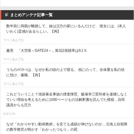
まとめアンテナ記事一覧
数年前に両親が離婚して、妹は父方の家にいるんだけど、 彼女には、(本人
いわく)霊感があるらしい。【再】
つべこあんてな
趣里 「大空港～GATE24～」第3話視聴率は9.1％
つべこあんてな
うちのﾒｲﾝｸｰﾝは、なぜか私の頭の上で寝る。 枕にのって、全体重を私の頭
に預け、爆睡。【再】
つべこあんてな
これどういうこと？池袋暴走事故の捜査陣営、飯塚幸三受刑者を逮捕しなく
ていい理由を考えるために1000ページもの法解釈書を読んでた模様…自民
議員からも圧力
おまとめ
なぜ「わかりやすい動画教材」を見ても成績が伸びないのか…元海上自衛隊
の数学教官が明かす「わかったつもり」の罠