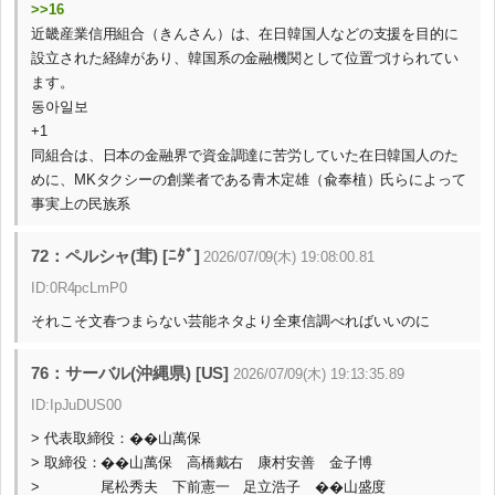
>>16
近畿産業信用組合（きんさん）は、在日韓国人などの支援を目的に
設立された経緯があり、韓国系の金融機関として位置づけられてい
ます。
동아일보
+1
同組合は、日本の金融界で資金調達に苦労していた在日韓国人のた
めに、MKタクシーの創業者である青木定雄（兪奉植）氏らによって
事実上の民族系
72：ペルシャ(茸) [ﾆﾀﾞ]
2026/07/09(木) 19:08:00.81
ID:0R4pcLmP0
それこそ文春つまらない芸能ネタより全東信調べればいいのに
76：サーバル(沖縄県) [US]
2026/07/09(木) 19:13:35.89
ID:IpJuDUS00
> 代表取締役：��山萬保
> 取締役：��山萬保 高橋戴右 康村安善 金子博
> 尾松秀夫 下前憲一 足立浩子 ��山盛度