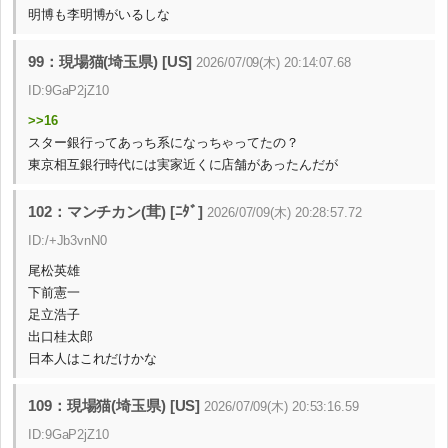
明博も李明博がいるしな
99：現場猫(埼玉県) [US]
2026/07/09(木) 20:14:07.68
ID:9GaP2jZ10
>>16
スター銀行ってあっち系になっちゃってたの？
東京相互銀行時代には実家近くに店舗があったんだが
102：マンチカン(茸) [ﾆﾀﾞ]
2026/07/09(木) 20:28:57.72
ID:/+Jb3vnN0
尾松英雄
下前憲一
足立浩子
出口桂太郎
日本人はこれだけかな
109：現場猫(埼玉県) [US]
2026/07/09(木) 20:53:16.59
ID:9GaP2jZ10