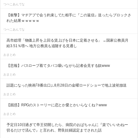
つべこあんてな
【衝撃】マチアプで会う約束してた相手に『この返信』送ったらブロックさ
れた結果ｗｗｗｗｗ
つべこあんてな
高市総理「物価上昇を上回る賃上げを日本に定着させる」 →国家公務員月
給3.51％増へ 地方公務員も追随する見通し
おまとめ
【悲報】バスローブ着てタバコ吸いながら記者会見する奴www
おまとめ
話題になった映画｢8番出口｣､8月28日の金曜ロードショーで地上波初放送
おまとめ
【困惑】RPGのストーリーに恋とか愛とかいらなくね？www
おまとめ
予定日10日過ぎて帝王切開したら、病院のおばちゃんに『楽でいいわねー
切るだけで済んで』と言われ、野良妊婦認定までされた話