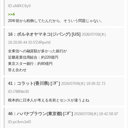
ID:uNIIKC6y0
>>4
20年前から粉飾してたんだから、そういう問題じゃない。
16：ボルネオヤマネコ(ジパング) [US]
2026/07/09(木)
18:20:00.44 ID:l7Z4Rpvh0
全東信への融資額が多かった銀行が
近畿産業信用組合：約220億円
東京スター銀行：約80億円
答え合わせ
41：コラット(香川県) [ﾆﾀﾞ]
2026/07/09(木) 18:39:32.72
ID:i768Nle30
根本的に日本人が考える名前とセンスが違うよね
46：ハバナブラウン(東京都) [ﾆﾀﾞ]
2026/07/09(木) 18:42:58.67
ID:px3vmJeI0