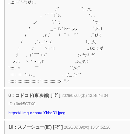
,,,z=~'ﾞ'+''ｯ彡ｯ,､
,ｨ´ "':';:;ｯ;,
, ' ﾞ´`ﾞﾐﾞｯ, "',`,
,／ `､ﾞミ ﾞ:;:,
/ _ =ヾ､ﾞｼｼ=;,z,、 ﾞ;ｼ::ﾐ
/ ,ｒ,´ / ´`ヽ ゛ﾞ` ,ﾞ彡:ﾐ
/ , '-､_`ヽ_/, ﾐ;::彡;:
,' ,ｼ´｀｀ ヽ`i｀! ,,彡;::ｼ:彡
;i ､（´ ￣`ヽ / ' シ:ｼ;:ﾐ::ｼ"
ノ:!､ ヽ｀`ｰ =;ｨ' ,,ｼ:;彡;ｼﾞ
´:::::.ヾ. ￣´ ' `,ｼﾐﾞ
:::::::::::::.`:ヽ､_ …:;'＿,ソ'ﾞ''
::::::::::::::::::::::::::｀:::::::::::::::-=''"／
8：コドコド(東京都) [ﾆﾀﾞ]
2026/07/09(木) 13:28:46.04
ID:+0mk5GTX0
https://i.imgur.com/uYhhaDJ.jpeg
10：スノーシュー(庭) [ﾆﾀﾞ]
2026/07/09(木) 13:34:52.26