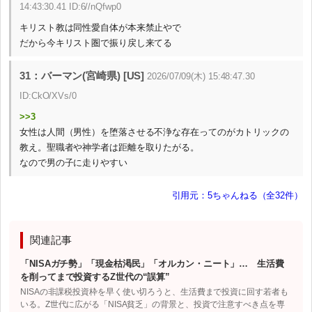
14:43:30.41 ID:6//nQfwp0
キリスト教は同性愛自体が本来禁止やで
だから今キリスト圏で振り戻し来てる
31：バーマン(宮崎県) [US]
2026/07/09(木) 15:48:47.30
ID:CkO/XVs/0
>>3
女性は人間（男性）を堕落させる不浄な存在ってのがカトリックの
教え。聖職者や神学者は距離を取りたがる。
なので男の子に走りやすい
引用元：5ちゃんねる（全32件）
関連記事
「NISAガチ勢」「現金枯渇民」「オルカン・ニート」… 生活費
を削ってまで投資するZ世代の“誤算”
NISAの非課税投資枠を早く使い切ろうと、生活費まで投資に回す若者も
いる。Z世代に広がる「NISA貧乏」の背景と、投資で注意すべき点を専