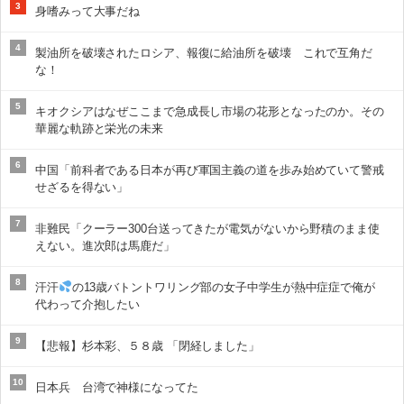
3
身嗜みって大事だね
4
製油所を破壊されたロシア、報復に給油所を破壊 これで互角だ
な！
5
キオクシアはなぜここまで急成長し市場の花形となったのか。その
華麗な軌跡と栄光の未来
6
中国「前科者である日本が再び軍国主義の道を歩み始めていて警戒
せざるを得ない」
7
非難民「クーラー300台送ってきたが電気がないから野積のまま使
えない。進次郎は馬鹿だ」
8
汗汗
の13歳バトントワリング部の女子中学生が熱中症症で俺が
代わって介抱したい
9
【悲報】杉本彩、５８歳 「閉経しました」
10
日本兵 台湾で神様になってた