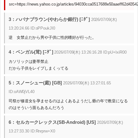
src=https://news.yahoo.co.jp/articles/94030cca0517688e50aaeff62d435
3：ハバナブラウン(やわらか銀行) [ﾆﾀﾞ]
2026/07/09(木)
13:20:24.66 ID:oPPoukJI0
逆 女禁止だから男や子供に性的嗜好が行った。
4：ベンガル(茸) [ﾆﾀﾞ]
2026/07/09(木) 13:26:16.28 ID:pU+lxiR00
カソリックは妻帯禁止
だから子供をレイプしまくってる
5：スノーシュー(庭) [GB]
2026/07/09(木) 13:27:01.65
ID:oAW0jVL40
司祭が修道女を孕ませるのはよくあるようだし爺の年で教皇になる
のはそういう面もあるんだろう
6：セルカークレックス(SB-Android) [US]
2026/07/09(木)
13:27:33.30 ID:Rnrprw+X0