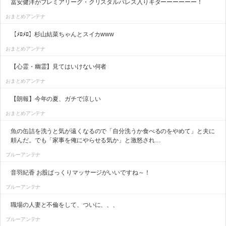
冨安健洋がプレミアリーグ・クリスタルパレス入りキターーーーーー！
おまとめアンテナ
【ﾒﾛﾒﾛ】杉山結菜ちゃんとスイカwww
おまとめアンテナ
【心霊・幽霊】見てはいけない何者
おまとめアンテナ
【朗報】今年の夏、ガチで涼しい
おまとめアンテナ
魚の缶詰を洗うと気が遠くなるので「自分洗うか食べるのをやめて」と夫に
頼んだ。でも「家事を俺にやらせる気か」と激怒され…
ブルーアンテナ
音羽紀香 お股ぱっくりマッサージがいいですね～！
ブルーアンテナ
職場の人妻と不倫をして、ついに、、、
ブルーアンテナ