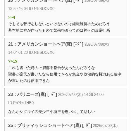
20：アメリカンショートヘア(茸) [ﾆﾀﾞ]
2026/07/09(木)
13:59:46.04 ID:N1rSDOvX0
>>4
そもそも苦行をしないといけないのは組織維持のためだろう
基本的に神が作ったもので繁殖拒否ってのは神への反逆行為
21：アメリカンショートヘア(茸) [ﾆﾀﾞ]
2026/07/09(木)
14:04:01.20 ID:N1rSDOvX0
>>15
これも書いた時の上層部不都合があったんだろうな
聖書が庶民が書いたなら信用できるが集金や政治的な権力ある連中
が書いたのは信用できん
23：バリニーズ(庭) [ﾆﾀﾞ]
2026/07/09(木) 14:39:24.00
ID:PnYhs1HB0
なんかシグルイの美少年小坊主を思い出して悲しい
25：ブリティッシュショートヘア(庭) [ﾆﾀﾞ]
2026/07/09(木)