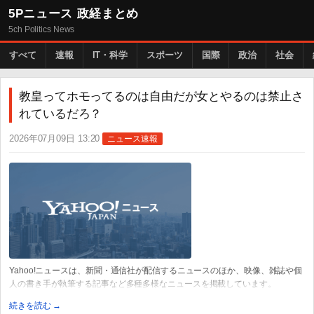
5Pニュース 政経まとめ
5ch Politics News
すべて
速報
IT・科学
スポーツ
国際
政治
社会
教皇ってホモってるのは自由だが女とやるのは禁止さ
れているだろ？
2026年07月09日 13:20
ニュース速報
Yahoo!ニュースは、新聞・通信社が配信するニュースのほか、映像、雑誌や個
人の書き手が執筆する記事など多種多様なニュースを掲載しています。
続きを読む →