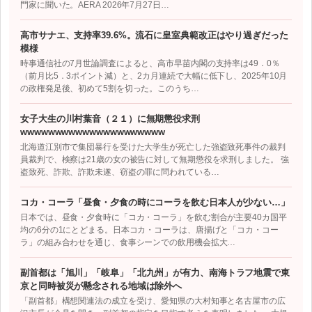
門家に聞いた。AERA 2026年7月27日…
高市サナエ、支持率39.6%。流石に皇室典範改正はやり過ぎだった
模様
時事通信社の7月世論調査によると、高市早苗内閣の支持率は49．0％
（前月比5．3ポイント減）と、2カ月連続で大幅に低下し、2025年10月
の政権発足後、初めて5割を切った。このうち…
女子大生の川村葉音（２１）に無期懲役求刑
wwwwwwwwwwwwwwwwwwwww
北海道江別市で集団暴行を受けた大学生が死亡した強盗致死事件の裁判
員裁判で、検察は21歳の女の被告に対して無期懲役を求刑しました。 強
盗致死、詐欺、詐欺未遂、窃盗の罪に問われている…
コカ・コーラ「昼食・夕食の時にコーラを飲む日本人が少ない…」
日本では、昼食・夕食時に「コカ・コーラ」を飲む割合が主要40カ国平
均の6分の1にとどまる。日本コカ・コーラは、唐揚げと「コカ・コー
ラ」の組み合わせを通じ、食事シーンでの飲用機会拡大…
副首都は「旭川」「岐阜」「北九州」が有力、南海トラフ地震で東
京と同時被災が懸念される地域は除外へ
「副首都」構想関連法の成立を受け、愛知県の大村知事と名古屋市の広