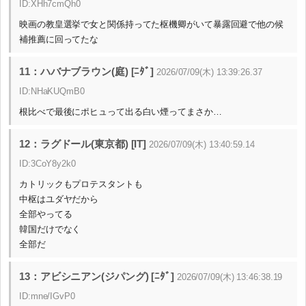
ID:XHh7cmQh0
映画の教皇選挙で女と関係持ってた枢機卿がいて暴露回避で他の候
補推薦に回ってたな
11：ハバナブラウン(庭) [ﾆﾀﾞ]
2026/07/09(木) 13:39:26.37
ID:NHaKUQmB0
根比べで最後にポヒュって出る白い煙ってまさか…
12：ラグドール(東京都) [IT]
2026/07/09(木) 13:40:59.14
ID:3CoY8y2k0
カトリックもプロテスタントも
中枢はユダヤだから
全部やってる
韓国だけでなく
全部だ
13：アビシニアン(ジパング) [ﾆﾀﾞ]
2026/07/09(木) 13:46:38.19
ID:mne/IGvP0