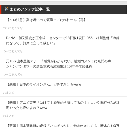
まとめアンテナ記事一覧
【クロ注意】夏は暑いので裏返ってだれれーん【再】
つべこあんてな
DeNA・勝又温史が正念場…センターで18打数1安打 .056…相川監督「冷静
になって、打席に立って欲しい」
つべこあんてな
元TBS 山本里菜アナ 「感覚がわからない」離婚コメントに疑問の声…
シャンパンタワーの超豪華式も結婚生活は4年半で終止符
つべこあんてな
【悲報】日本のライオンさん、ガチで溶けるwww
おまとめ
【悲報】アニメ業界「助けて！原作が枯渇してるの！」←いや既存作品の2
期やったら良いよね？www
おまとめ
【悲報】熊本避難所の皆様「パンばっかり。飽き飽きしてる」断水なお3万