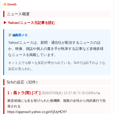
11res/h
ニュース概要
▶ Yahoo!ニュース元記事を読む
編集部メモ
Yahoo!ニュースは、新聞・通信社が配信するニュースのほ
か、映像、雑誌や個人の書き手が執筆する記事など多種多様
なニュースを掲載しています。
ネット上でも様々な反応が寄せられている。5chでは以下のような
反応が見られた。
5chの反応（32件）
1：黒トラ(茸) [ﾆﾀﾞ]
2026/07/09(木) 13:17:30.71 ID:Gil/Biic0●
教皇候補にも名を挙げられた枢機卿、複数の女性から性的暴行で告
発される
https://approach.yahoo.co.jp/r/QUyHCH?