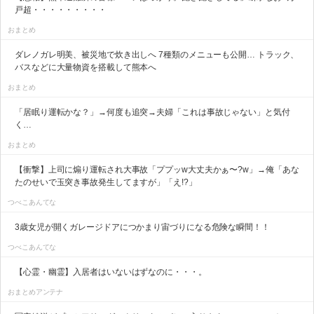
戸超・・・・・・・・・
おまとめ
ダレノガレ明美、被災地で炊き出しへ 7種類のメニューも公開… トラック、
バスなどに大量物資を搭載して熊本へ
おまとめ
「居眠り運転かな？」→何度も追突→夫婦「これは事故じゃない」と気付
く…
おまとめ
【衝撃】上司に煽り運転され大事故「ププッw大丈夫かぁ〜?w」→俺「あな
たのせいで玉突き事故発生してますが」「え!?」
つべこあんてな
3歳女児が開くガレージドアにつかまり宙づりになる危険な瞬間！！
つべこあんてな
【心霊・幽霊】入居者はいないはずなのに・・・。
おまとめアンテナ