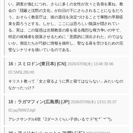
い。調査が進むにつれ、さらに多くの女性が次々と告発を重ね、教
会の「隠蔽と沈黙の文化」が白日の下にさらされることになるだろ
う。おそらく教皇庁は、彼の退任を決定づけることで事態の早期収
束を図ろうとする。しかし、ここには恐ろしい陰謀が隠されてい
る。実は、この疑惑は次期教皇の座を巡る熾烈な権力争いの中で、
特定の候補者を脱落させるために「意図的に演出された」のではな
いか。側近たちが巧妙に情報を操作し、聖なる座を空けるための完
璧なシナリオを描いているのである。
16：スミロドン(東日本) [CN]
2026/07/09(木) 13:48:39.96
ID:SM5L28LH0
キリスト教って「女と寝るように男と寝てはならない」みたいなの
なかったっけ？
18：ラガマフィン(広島県) [JP]
2026/07/09(木) 13:51:55.07
ID:pq7WWJUq0
アレクサンデル6世『2ダースぐらい子供いるで┣"ﾔ( *¯ ꒳¯*)』