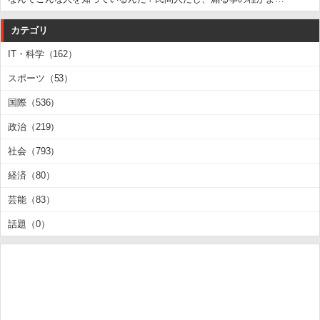
カテゴリ
IT・科学（162）
スポーツ（53）
国際（536）
政治（219）
社会（793）
経済（80）
芸能（83）
話題（0）