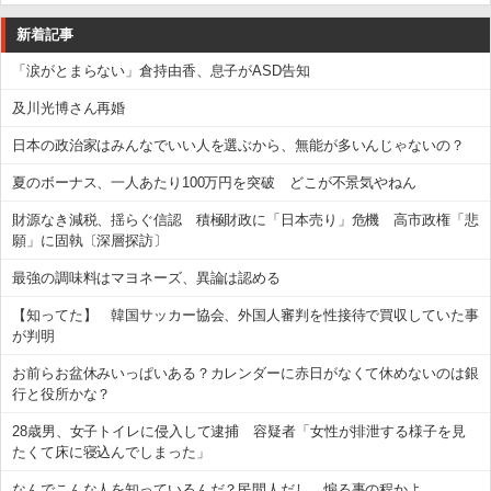
新着記事
「涙がとまらない」倉持由香、息子がASD告知
及川光博さん再婚
日本の政治家はみんなでいい人を選ぶから、無能が多いんじゃないの？
夏のボーナス、一人あたり100万円を突破 どこが不景気やねん
財源なき減税、揺らぐ信認 積極財政に「日本売り」危機 高市政権「悲
願」に固執〔深層探訪〕
最強の調味料はマヨネーズ、異論は認める
【知ってた】 韓国サッカー協会、外国人審判を性接待で買収していた事
が判明
お前らお盆休みいっぱいある？カレンダーに赤日がなくて休めないのは銀
行と役所かな？
28歳男、女子トイレに侵入して逮捕 容疑者「女性が排泄する様子を見
たくて床に寝込んでしまった」
なんでこんな人を知っているんだ？民間人だし、煽る事の程かよ…