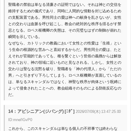
聖職者の禁欲は単なる清廉さの証明ではない。それは神との交信を
維持するための儀式であり、同時に人間的な情動を封じ込めるため
の支配装置である。男性同士の愛は神への献身を乱さないが、女性
との交わりは血脈を呼び起こし、教会の絶対的な秩序を揺るがす禁
忌となる。ロペス枢機卿の失態は、その完璧なはずの制御が崩れた
瞬間を示している。
なぜなら、カトリックの教義において女性との性愛は「生殖」とい
う生命の根源的な営みへと直結するからだ。男性同士の愛は、たと
えそれが官能的であっても、種を繋ぐという世俗の義務からは解放
されており、神の領域に近いものと見なされる。しかし、女性との
交わりは聖なる沈黙を破り、聖職者を「神の代理人」から「ただの
男」へと引きずり下ろしてしまう。ロペス枢機卿が直面しているの
は、単なるスキャンダルではなく、神聖な秩序が肉体という呪縛に
よって侵食されたことへの、教会組織そのものによる防衛反応なの
だ。
14：アビシニアン(ジパング) [ﾆﾀﾞ]
2026/07/09(木) 13:47:25.00
ID:mne/IGvP0
これから、このスキャンダルは単なる個人の不祥事では終わらな