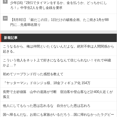
9
少年(16)『2対1でタイマンをするか、金を払うか、どっちかにし
ろ！』中学生2人を脅し金銭を要求
10
【8月8日】「銀だこの日」1日だけの破格企画、たこ焼き1舟が88
円に…先着88名限り
新着記事
こうなるから、俺は仲間といたくないんだよな。絶対不幸は人間関係から
起きる。
こういう他人をネット上で好きになるなんて信じられない！それで44歳
かよ…？
初めてソープランド行った感想を教えて
『ヤッターマン』ドロンジョ様、18金フィギュア化 154万
長野で土砂崩落 山中の道路が寸断 宿泊客や登山客など計400人近くが
孤立
他人にしてもらった恩は忘れるな 自分がした恩は忘れろ
国へ帰るんだな。お前にも家族がいるだろう…国に帰れなかったラグビー