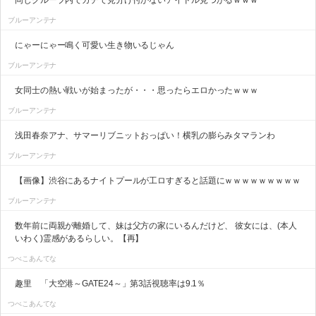
同じグループ内でガチで見分け付かないアイドル見つかるｗｗｗ
ブルーアンテナ
にゃーにゃー鳴く可愛い生き物いるじゃん
ブルーアンテナ
女同士の熱い戦いが始まったが・・・思ったらエロかったｗｗｗ
ブルーアンテナ
浅田春奈アナ、サマーリブニットおっぱい！横乳の膨らみタマランわ
ブルーアンテナ
【画像】渋谷にあるナイトプールが工ロすぎると話題にｗｗｗｗｗｗｗｗｗ
ブルーアンテナ
数年前に両親が離婚して、妹は父方の家にいるんだけど、 彼女には、(本人
いわく)霊感があるらしい。【再】
つべこあんてな
趣里 「大空港～GATE24～」第3話視聴率は9.1％
つべこあんてな