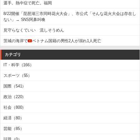
選手。熱中症で死亡。福岡
8/22開催「琵琶湖三市同時花火大会」、市公式「そんな花火大会は存在し
ない」→ SNS阿鼻叫喚
見守らなくていい 流しそうめん
茨城の海岸で
ベトナム国籍の男性2人が溺れ1人死亡
カテゴリ
IT・科学（166）
スポーツ（55）
国際（541）
政治（220）
社会（800）
経済（80）
芸能（85）
話題（0）