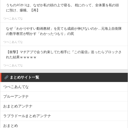
うちのﾒｲﾝｸｰﾝは、なぜか私の頭の上で寝る。 枕にのって、全体重を私の頭
に預け、爆睡。【再】
つべこあんてな
なぜ「わかりやすい動画教材」を見ても成績が伸びないのか…元海上自衛隊
の数学教官が明かす「わかったつもり」の罠
つべこあんてな
【衝撃】マチアプで会う約束してた相手に『この返信』送ったらブロックさ
れた結果ｗｗｗｗｗ
つべこあんてな
まとめサイト一覧
つべこあんてな
ブルーアンテナ
おまとめアンテナ
ラブラドールまとめアンテナ
おまとめ