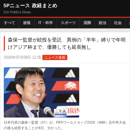
5Pニュース 政経まとめ
5ch Politics News
すべて
速報
IT・科学
スポーツ
国際
政治
社会
森保一監督が続投を受託 異例の「半年」縛りで年明
けアジア杯まで、優勝しても延長無し
2026年07月09日 12:55
ニュース速報
日本代表の森保一監督（57）が、FIFAワールドカップ2026（W杯）北中米大会
の後も続投することが8日、分かった。