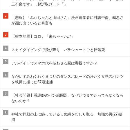
工不良です」→起訴取げ→ト「」
2
【悲報】「みぃちゃんと山田さん」漫画編集者に誹謗中傷、醜悪さ
が顔に出ていると暴言も
3
【熊本地震】コロナ「来ちゃった///」
4
スカイダイビングで飛び降り パラシュートごと転落死
5
アルバイトでスマホ代を払わせる親は毒親ですか？
6
ながいずみわくわくまつりのダンスパレードの汗だく女児のパンツ
を執拗に撮った57歳逮捕
7
【社会問題】看護師のパン線問題、なぜいつまでたってもなくなら
ないのか？
8
神社で拝殿の上に飾っているしめ縄をむしり取る 無職の男(27)逮
捕