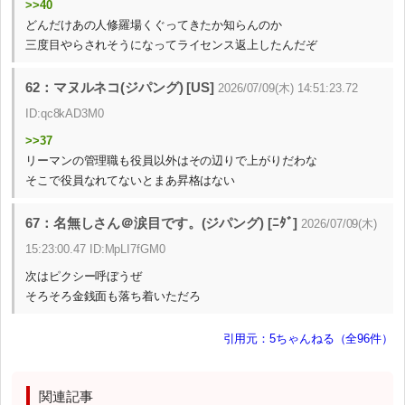
>>40
どんだけあの人修羅場くぐってきたか知らんのか
三度目やらされそうになってライセンス返上したんだぞ
62：マヌルネコ(ジパング) [US]
2026/07/09(木) 14:51:23.72
ID:qc8kAD3M0
>>37
リーマンの管理職も役員以外はその辺りで上がりだわな
そこで役員なれてないとまあ昇格はない
67：名無しさん＠涙目です。(ジパング) [ﾆﾀﾞ]
2026/07/09(木)
15:23:00.47 ID:MpLI7fGM0
次はピクシー呼ぼうぜ
そろそろ金銭面も落ち着いただろ
引用元：5ちゃんねる（全96件）
関連記事