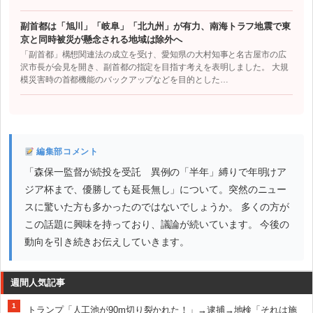
副首都は「旭川」「岐阜」「北九州」が有力、南海トラフ地震で東
京と同時被災が懸念される地域は除外へ
「副首都」構想関連法の成立を受け、愛知県の大村知事と名古屋市の広
沢市長が会見を開き、副首都の指定を目指す考えを表明しました。 大規
模災害時の首都機能のバックアップなどを目的とした…
編集部コメント
「森保一監督が続投を受託 異例の「半年」縛りで年明けア
ジア杯まで、優勝しても延長無し」について。突然のニュー
スに驚いた方も多かったのではないでしょうか。 多くの方が
この話題に興味を持っており、議論が続いています。 今後の
動向を引き続きお伝えしていきます。
週間人気記事
1
トランプ「人工池が90m切り裂かれた！」→逮捕→地検「それは施