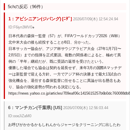
5chの反応（96件）
1：アビシニアン(ジパング) [ﾆﾀﾞ]
2026/07/09(木) 12:54:24.94
ID:F6iyn3MV0●
日本代表の森保一監督（57）が、FIFAワールドカップ2026（W杯）
北中米大会の後も続投することが8日、分かった。
日本サッカー協会が、アジア杯サウジアラビア大会（27年1月7日〜
2月5日）までの指揮を正式要請。複数の関係者によると、極めて異
例の「半年」継続だが、既に受諾の返答を受けたという。
優勝した場合でも協会は契約を延長せず、来年3月の国際Aマッチデ
ーは新監督で迎える方針。一方でアジア杯の決勝まで最大13試合の
強化機会を、退任する森保監督に任せることに異論が出る懸念もあ
り、協会の強化姿勢が問われる決定になる。
https://news.yahoo.co.jp/articles/709eaf06c1415615257b6b0dc760088db
6：マンチカン(千葉県) [US]
2026/07/09(木) 12:56:03.44
ID:ooeJiZaM0
お呼びがかかるかもしれんからジャージをクリーニングに出したわ