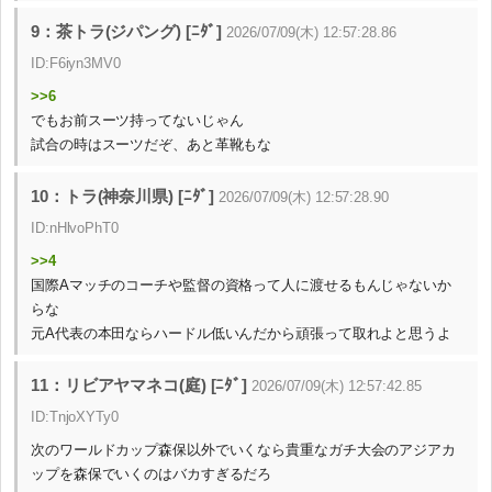
9：茶トラ(ジパング) [ﾆﾀﾞ]
2026/07/09(木) 12:57:28.86
ID:F6iyn3MV0
>>6
でもお前スーツ持ってないじゃん
試合の時はスーツだぞ、あと革靴もな
10：トラ(神奈川県) [ﾆﾀﾞ]
2026/07/09(木) 12:57:28.90
ID:nHlvoPhT0
>>4
国際Aマッチのコーチや監督の資格って人に渡せるもんじゃないか
らな
元A代表の本田ならハードル低いんだから頑張って取れよと思うよ
11：リビアヤマネコ(庭) [ﾆﾀﾞ]
2026/07/09(木) 12:57:42.85
ID:TnjoXYTy0
次のワールドカップ森保以外でいくなら貴重なガチ大会のアジアカ
ップを森保でいくのはバカすぎるだろ