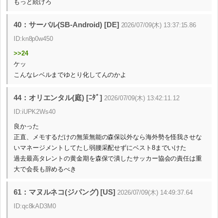
もっと続けろ
40：サーバル(SB-Android) [DE]
2026/07/09(木) 13:37:15.86
ID:kn8p0w450
>>24
ケッ
こんなレベルまでゆとり化してんのかよ
44：オリエンタル(庭) [ﾆﾀﾞ]
2026/07/09(木) 13:42:11.12
ID:iUPK2Ws40
良かった
正直、メモするだけの無策無能の森保以外なら海外勢を怪我させな
いマネージメントしてたし弱腰采配せずにベスト8までいけた
過去最高タレントの黄金期を森保で潰したサッカー協会の責任は重
大で会長も辞めるべき
61：マヌルネコ(ジパング) [US]
2026/07/09(木) 14:49:37.64
ID:qc8kAD3M0