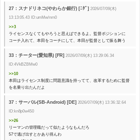
27：スナドリネコ(やわらか銀行) [ﾆﾀﾞ]
2026/07/09(木)
13:13:05.43 ID:umMw/nrn0
>>3
ライセンスなくてもやろうと思えばできるよ。監督ポジションに
コーチ入れて、本田をコーチにして、本田が監督として振る舞う
33：チーター(愛知県) [FR]
2026/07/09(木) 13:29:06.34
ID:4VkBZBMw0
>>10
本田はライセンス制度に問題意識を持ってて、改革するために監督
を名乗り出たんだよ
37：サーバル(SB-Android) [DE]
2026/07/09(木) 13:36:32.64
ID:kn8p0w450
>>26
リーマンの管理職だって似たようなもんだろ
57で逃げ出すとかあり得んわ