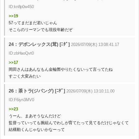
ID:kn8p0w450
>>19
57ってまだまだ若いじゃん
そこらのリーマンでも現役年齢だぞ
24：デボンレックス(茸) [ﾆﾀﾞ]
2026/07/09(木) 13:08:41.17
ID:zbHaoQvt0
>>17
岡田さんはあんなもん金輪際やりたくないって言ってたね
すごく大変みたい
26：茶トラ(ジパング) [ﾆﾀﾞ]
2026/07/09(木) 13:10:11.00
ID:F6iyn3MV0
>>23
うーん、まあそうなんだけど
監督っていっても腕組んでわしが育てたって見てるだけじゃなくて
結構動くんじゃないかなーって