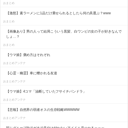
おまとめ
【激怒】素ラーメンに1品だけ乗せられるとしたら何の具選ぶ？www
おまとめ
【画像あり】男の人って結局こういう黒髪、白ワンピの女の子が好きなんで
しょ…？
おまとめ
【ウマ娘】褒め方はそれぞれ
おまとめアンテナ
【心霊・幽霊】車に轢かれる友達
おまとめアンテナ
【ウマ娘】4コマ「油断していたフサイチパンドラ」
おまとめアンテナ
【悲報】自然界の弱者オスの生存戦略WWWWW
おまとめアンテナ