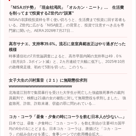
「NISAガチ勢」「現金枯渇民」「オルカン・ニート」… 生活費
を削ってまで投資するZ世代の“誤算”
NISAの非課税投資枠を早く使い切ろうと、生活費まで投資に回す若者も
いる。Z世代に広がる「NISA貧乏」の背景と、投資で注意すべき点を専
門家に聞いた。AERA 2026年7月27日…
高市サナエ、支持率39.6%。流石に皇室典範改正はやり過ぎだった
模様
時事通信社の7月世論調査によると、高市早苗内閣の支持率は49．0％
（前月比5．3ポイント減）と、2カ月連続で大幅に低下し、2025年10月
の政権発足後、初めて5割を切った。このうち…
女子大生の川村葉音（２１）に無期懲役求刑
wwwwwwwwwwwwwwwwwwwww
北海道江別市で集団暴行を受けた大学生が死亡した強盗致死事件の裁判
員裁判で、検察は21歳の女の被告に対して無期懲役を求刑しました。 強
盗致死、詐欺、詐欺未遂、窃盗の罪に問われている…
コカ・コーラ「昼食・夕食の時にコーラを飲む日本人が少ない…」
日本では、昼食・夕食時に「コカ・コーラ」を飲む割合が主要40カ国平
均の6分の1にとどまる。日本コカ・コーラは、唐揚げと「コカ・コー
ラ」の組み合わせを通じ、食事シーンでの飲用機会拡大…