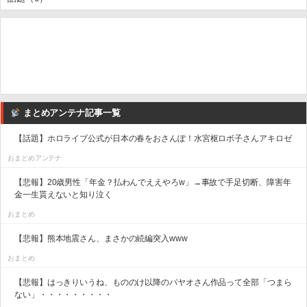
まとめアンテナ記事一覧
【話題】ホロライブ公式が日本の春をおさんぽ！水宮枢ロボ子さんアキロゼ
おまとめアンテナ
【悲報】20歳男性「年金？払わんでええやろw」→事故で手足切断、障害年
金一生貰えないと知り泣く
おまとめ
【悲報】熊本地震さん、まさかの続編突入www
おまとめ
【悲報】はっきりいうね、もののけ以降のパヤオさん作品って全部「つまら
ない」・・・・・・・・・