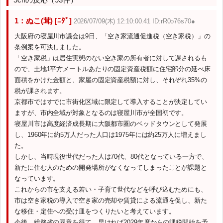
1：ぬこ(茸) [ﾆﾀﾞ]
2026/07/09(木) 12:10:00.41 ID:rR0o76s70●
大阪府の寝屋川市議会は9日、「空き家流通促進税（空き家税）」の
条例案を可決しました。
「空き家税」は居住実態のない空き家の所有者に対して課されるも
ので、土地1平方メートルあたりの固定資産税額に住宅部分の延べ床
面積をかけた金額と、家屋の固定資産税額に対し、それぞれ35%の
税が課されます。
京都市ではすでに市街化区域に限定して導入することが決定してい
ますが、市内全域が対象となるのは寝屋川市が全国初です。
寝屋川市は高度経済成長期に大阪都市圏のベッドタウンとして発展
し、1960年に約5万人だった人口は1975年には約25万人に増えまし
た。
しかし、当時現役世代だった人は70代、80代となっている一方で、
新たに住む人のための開発場所がなくなってしまったことが課題と
なっています。
これからの市を支える若い・子育て世代などを呼び込むためにも、
市は空き家税の導入で空き家の売却や賃貸による流通を促し、新た
な移住・定住への受け皿をつくりたいと考えています。
今後、総務省の同意を得て、早ければ2029年度からの課税開始を予