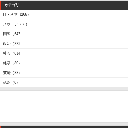
カテゴリ
IT・科学（169）
スポーツ（55）
国際（547）
政治（223）
社会（814）
経済（80）
芸能（88）
話題（0）