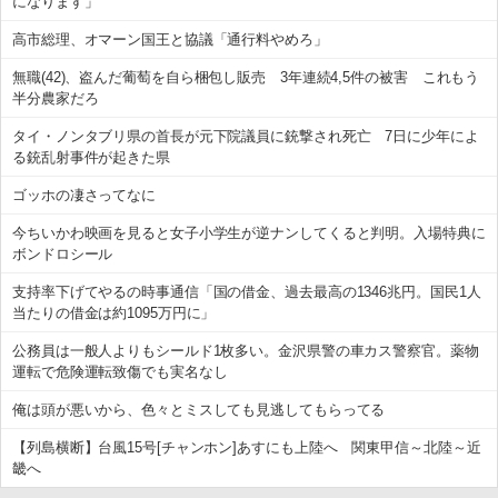
になります」
高市総理、オマーン国王と協議「通行料やめろ」
無職(42)、盗んだ葡萄を自ら梱包し販売 3年連続4,5件の被害 これもう
半分農家だろ
タイ・ノンタブリ県の首長が元下院議員に銃撃され死亡 7日に少年によ
る銃乱射事件が起きた県
ゴッホの凄さってなに
今ちいかわ映画を見ると女子小学生が逆ナンしてくると判明。入場特典に
ボンドロシール
支持率下げてやるの時事通信「国の借金、過去最高の1346兆円。国民1人
当たりの借金は約1095万円に」
公務員は一般人よりもシールド1枚多い。金沢県警の車カス警察官。薬物
運転で危険運転致傷でも実名なし
俺は頭が悪いから、色々とミスしても見逃してもらってる
【列島横断】台風15号[チャンホン]あすにも上陸へ 関東甲信～北陸～近
畿へ