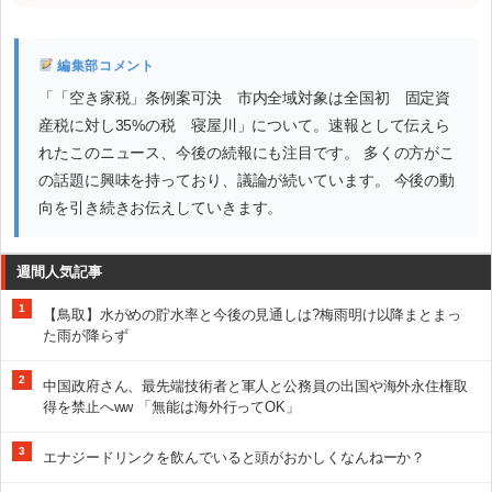
編集部コメント
「「空き家税」条例案可決 市内全域対象は全国初 固定資
産税に対し35%の税 寝屋川」について。速報として伝えら
れたこのニュース、今後の続報にも注目です。 多くの方がこ
の話題に興味を持っており、議論が続いています。 今後の動
向を引き続きお伝えしていきます。
週間人気記事
1
【鳥取】水がめの貯水率と今後の見通しは?梅雨明け以降まとまっ
た雨が降らず
2
中国政府さん、最先端技術者と軍人と公務員の出国や海外永住権取
得を禁止へww 「無能は海外行ってOK」
3
エナジードリンクを飲んでいると頭がおかしくなんねーか？