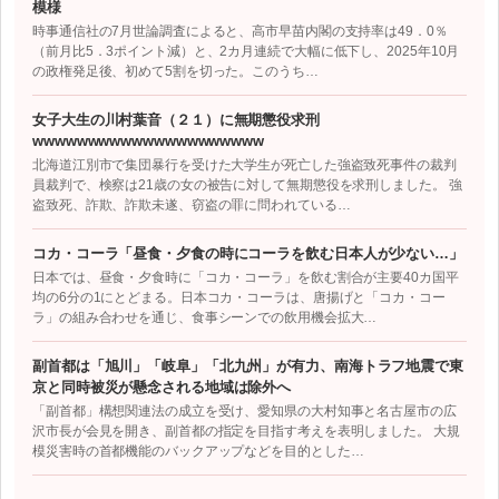
模様
時事通信社の7月世論調査によると、高市早苗内閣の支持率は49．0％
（前月比5．3ポイント減）と、2カ月連続で大幅に低下し、2025年10月
の政権発足後、初めて5割を切った。このうち…
女子大生の川村葉音（２１）に無期懲役求刑
wwwwwwwwwwwwwwwwwwwww
北海道江別市で集団暴行を受けた大学生が死亡した強盗致死事件の裁判
員裁判で、検察は21歳の女の被告に対して無期懲役を求刑しました。 強
盗致死、詐欺、詐欺未遂、窃盗の罪に問われている…
コカ・コーラ「昼食・夕食の時にコーラを飲む日本人が少ない…」
日本では、昼食・夕食時に「コカ・コーラ」を飲む割合が主要40カ国平
均の6分の1にとどまる。日本コカ・コーラは、唐揚げと「コカ・コー
ラ」の組み合わせを通じ、食事シーンでの飲用機会拡大…
副首都は「旭川」「岐阜」「北九州」が有力、南海トラフ地震で東
京と同時被災が懸念される地域は除外へ
「副首都」構想関連法の成立を受け、愛知県の大村知事と名古屋市の広
沢市長が会見を開き、副首都の指定を目指す考えを表明しました。 大規
模災害時の首都機能のバックアップなどを目的とした…