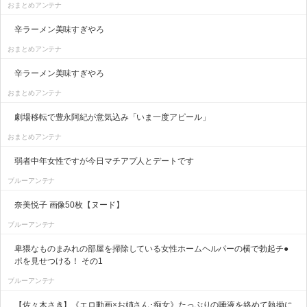
おまとめアンテナ
辛ラーメン美味すぎやろ
おまとめアンテナ
辛ラーメン美味すぎやろ
おまとめアンテナ
劇場移転で豊永阿紀が意気込み「いま一度アピール」
おまとめアンテナ
弱者中年女性ですが今日マチアプ人とデートです
ブルーアンテナ
奈美悦子 画像50枚【ヌード】
ブルーアンテナ
卑猥なものまみれの部屋を掃除している女性ホームヘルパーの横で勃起チ●
ポを見せつける！ その1
ブルーアンテナ
【佐々木さき】《エロ動画×お姉さん･痴女》たっぷりの唾液を絡めて執拗に