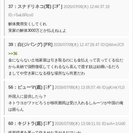
37：スナドリネコ(茸) [ﾆﾀﾞ]
2026/07/09(木) 12:44:37.18
ID:+5wL6Rzs0
解体費用安くしてくれ
実家の解体3000万とか払えねぇよ
39：白(ジパング) [FR]
2026/07/09(木) 12:47:29.47 ID:QrbInnJC0
>>36
金にならない土地家屋は引き取るのにも金払えって言ってくる位だ
から未納で強勢徴収してくれるなら喜んで渡す奴は結構いるだろ
ましてや空き家になる様な場所なら尚更だわ
56：ピューマ(庭) [ﾆﾀﾞ]
2026/07/09(木) 13:05:57.46 ID:jqK/nkYL0
外国人に提供したら？
ネトウヨがファビろうが移民難民は受け入れるしルーツが中国の俺
は困らん
60：キジトラ(庭) [ﾆﾀﾞ]
2026/07/09(木) 13:09:11.01 ID:avh+1/Ud0
低所得者を募って住ませた方がまだマシか