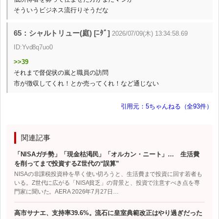
そういうビジネス流行りそうだな
65：シャルトリュー(庭) [ﾆﾀﾞ]
2026/07/09(木) 13:34:58.69
ID:Yvd8q7uo0
>>39
それまで督促状の嵐と職員の訪問
市が徴収してくれ！とか売ってくれ！など通じない
引用元：5ちゃんねる（全93件）
関連記事
「NISAガチ勢」「現金枯渇民」「オルカン・ニート」… 生活費
を削ってまで投資するZ世代の“誤算”
NISAの非課税投資枠を早く使い切ろうと、生活費まで投資に回す若者も
いる。Z世代に広がる「NISA貧乏」の背景と、投資で注意すべき点を専
門家に聞いた。AERA 2026年7月27日…
高市サナエ、支持率39.6%。流石に皇室典範改正はやり過ぎだった