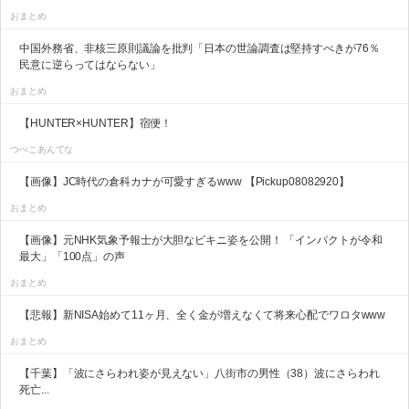
おまとめ
中国外務省、非核三原則議論を批判「日本の世論調査は堅持すべきが76％
民意に逆らってはならない」
おまとめ
【HUNTER×HUNTER】宿便！
つべこあんてな
【画像】JC時代の倉科カナが可愛すぎるwww 【Pickup08082920】
おまとめ
【画像】元NHK気象予報士が大胆なビキニ姿を公開！ 「インパクトが令和
最大」「100点」の声
おまとめ
【悲報】新NISA始めて11ヶ月、全く金が増えなくて将来心配でワロタwww
おまとめ
【千葉】「波にさらわれ姿が見えない」八街市の男性（38）波にさらわれ
死亡...