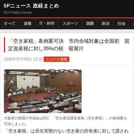
5Pニュース 政経まとめ
5ch Politics News
すべて
速報
IT・科学
スポーツ
国際
政治
社会
「空き家税」条例案可決 市内全域対象は全国初 固
定資産税に対し35%の税 寝屋川
2026年07月09日 12:10
ニュース速報
大阪府の寝屋川市議会は9日、「空き家流通促進税（空き家税）」の条例案を
可決しました。
「空き家税」は居住実態のない空き家の所有者に対して課され