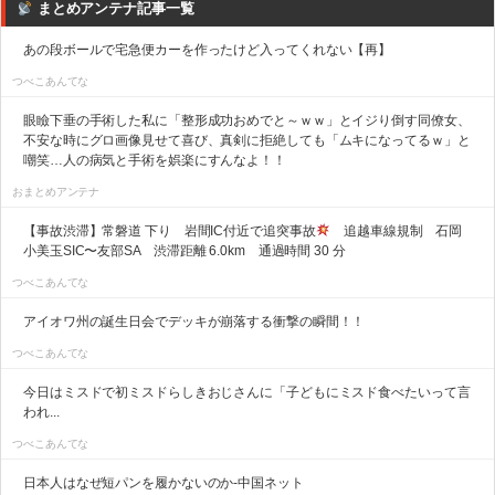
まとめアンテナ記事一覧
あの段ボールで宅急便カーを作ったけど入ってくれない【再】
つべこあんてな
眼瞼下垂の手術した私に「整形成功おめでと～ｗｗ」とイジり倒す同僚女、
不安な時にグロ画像見せて喜び、真剣に拒絶しても「ムキになってるｗ」と
嘲笑…人の病気と手術を娯楽にすんなよ！！
おまとめアンテナ
【事故渋滞】常磐道 下り 岩間IC付近で追突事故
追越車線規制 石岡
小美玉SIC〜友部SA 渋滞距離 6.0km 通過時間 30 分
つべこあんてな
アイオワ州の誕生日会でデッキが崩落する衝撃の瞬間！！
つべこあんてな
今日はミスドで初ミスドらしきおじさんに「子どもにミスド食べたいって言
われ...
つべこあんてな
日本人はなぜ短パンを履かないのか-中国ネット