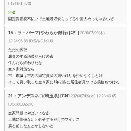
ID:eDl51m7I0
>>2
固定資産税不払いで土地没収食らってる中国人めっちゃ多いぞ
15：ラ・パーマ(やわらか銀行) [ﾆﾀﾞ]
2026/07/09(木)
12:24:03.88 ID:5W/OJolU0
ただの搾取
腐臭のする議員だらけの市
住んだら終わりだな
空き家対策なら
市、市議は市内の固定資産の買い取りを拒めなくしとけ
そして買い取った空き家に1年以内に居住者見つける義務もつけろ
21：アンデスネコ(埼玉県) [CN]
2026/07/09(木) 12:28:43.65
ID:Xb0CDZox0
空家問題はやばいよなあ
土地に価値ないと処分するだけでマイナス
腐る前になんとかしないと