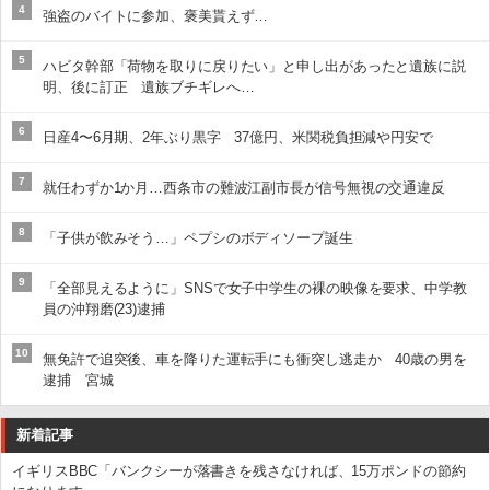
4
強盗のバイトに参加、褒美貰えず…
5
ハビタ幹部「荷物を取りに戻りたい」と申し出があったと遺族に説
明、後に訂正 遺族ブチギレへ…
6
日産4〜6月期、2年ぶり黒字 37億円、米関税負担減や円安で
7
就任わずか1か月…西条市の難波江副市長が信号無視の交通違反
8
「子供が飲みそう…」ペプシのボディソープ誕生
9
「全部見えるように」SNSで女子中学生の裸の映像を要求、中学教
員の沖翔磨(23)逮捕
10
無免許で追突後、車を降りた運転手にも衝突し逃走か 40歳の男を
逮捕 宮城
新着記事
イギリスBBC「バンクシーが落書きを残さなければ、15万ポンドの節約