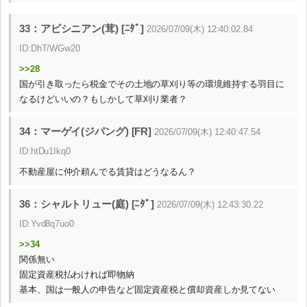
33：アビシニアン(茸) [ﾆﾀﾞ]
2026/07/09(木) 12:40:02.84
ID:DhT/WGw20
>>28
国が引き取ったら税金でその土地の草刈り等の環境維持する羽目に
なるけどいいの？もしかして草刈り業者？
34：マーゲイ(ジパング) [FR]
2026/07/09(木) 12:40:47.54
ID:htDu1Ikq0
不動産屋に仲介頼んでる賃貸はどうなるん？
36：シャルトリュー(庭) [ﾆﾀﾞ]
2026/07/09(木) 12:43:30.22
ID:Yvd8q7uo0
>>34
関係無い
固定資産税払わければ即物納
基本、国は一般人の申告など固定資産税と償却資産しか見てない