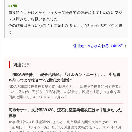
>>90
周りにもいたけどそういう人って漫画的誇張表現を楽しめないマジ
レス厨みたいな扱いされてた
今の作家はそういうのにも対応しなきゃいけないから大変だなと思
う
引用元：5ちゃんねる（全98件）
関連記事
「NISAガチ勢」「現金枯渇民」「オルカン・ニート」… 生活費
を削ってまで投資するZ世代の“誤算”
NISAの非課税投資枠を早く使い切ろうと、生活費まで投資に回す若者も
いる。Z世代に広がる「NISA貧乏」の背景と、投資で注意すべき点を専
門家に聞いた。AERA 2026年7月27日…
高市サナエ、支持率39.6%。流石に皇室典範改正はやり過ぎだった
模様
時事通信社の7月世論調査によると、高市早苗内閣の支持率は49．0％
（前月比5．3ポイント減）と、2カ月連続で大幅に低下し、2025年10月