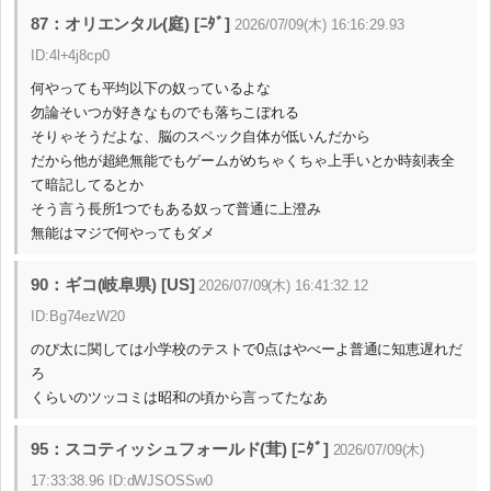
87：オリエンタル(庭) [ﾆﾀﾞ]
2026/07/09(木) 16:16:29.93
ID:4l+4j8cp0
何やっても平均以下の奴っているよな
勿論そいつが好きなものでも落ちこぼれる
そりゃそうだよな、脳のスペック自体が低いんだから
だから他が超絶無能でもゲームがめちゃくちゃ上手いとか時刻表全
て暗記してるとか
そう言う長所1つでもある奴って普通に上澄み
無能はマジで何やってもダメ
90：ギコ(岐阜県) [US]
2026/07/09(木) 16:41:32.12
ID:Bg74ezW20
のび太に関しては小学校のテストで0点はやべーよ普通に知恵遅れだ
ろ
くらいのツッコミは昭和の頃から言ってたなあ
95：スコティッシュフォールド(茸) [ﾆﾀﾞ]
2026/07/09(木)
17:33:38.96 ID:dWJSOSSw0