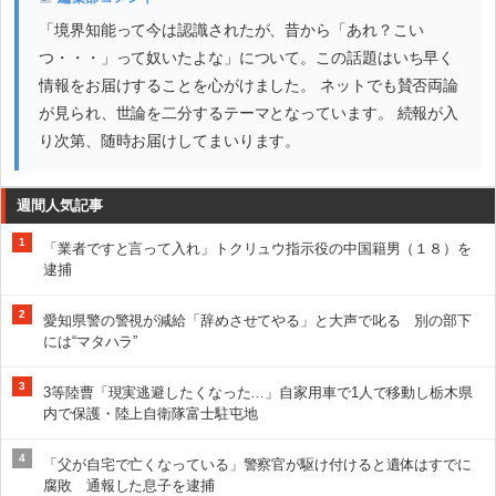
「境界知能って今は認識されたが、昔から「あれ？こい
つ・・・」って奴いたよな」について。この話題はいち早く
情報をお届けすることを心がけました。 ネットでも賛否両論
が見られ、世論を二分するテーマとなっています。 続報が入
り次第、随時お届けしてまいります。
週間人気記事
1
「業者ですと言って入れ」トクリュウ指示役の中国籍男（１８）を
逮捕
2
愛知県警の警視が減給「辞めさせてやる」と大声で叱る 別の部下
には“マタハラ”
3
3等陸曹「現実逃避したくなった…」自家用車で1人で移動し栃木県
内で保護・陸上自衛隊富士駐屯地
4
「父が自宅で亡くなっている」警察官が駆け付けると遺体はすでに
腐敗 通報した息子を逮捕