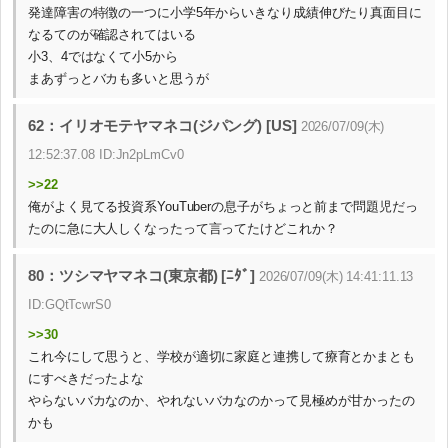
発達障害の特徴の一つに小学5年からいきなり成績伸びたり真面目に
なるてのが確認されてはいる
小3、4ではなくて小5から
まあずっとバカも多いと思うが
62：イリオモテヤマネコ(ジパング) [US]
2026/07/09(木)
12:52:37.08 ID:Jn2pLmCv0
>>22
俺がよく見てる投資系YouTuberの息子がちょっと前まで問題児だっ
たのに急に大人しくなったって言ってたけどこれか？
80：ツシマヤマネコ(東京都) [ﾆﾀﾞ]
2026/07/09(木) 14:41:11.13
ID:GQtTcwrS0
>>30
これ今にして思うと、学校が適切に家庭と連携して療育とかまとも
にすべきだったよな
やらないバカなのか、やれないバカなのかって見極めが甘かったの
かも