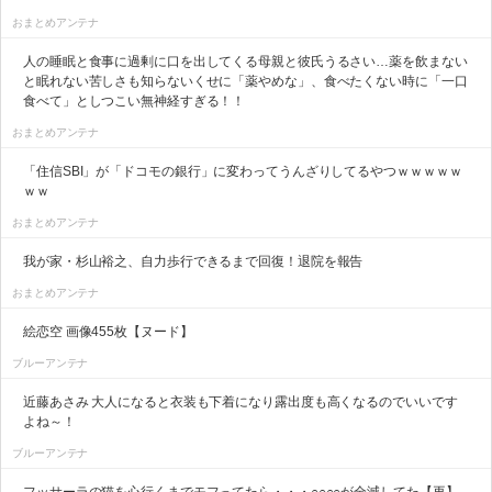
おまとめアンテナ
人の睡眠と食事に過剰に口を出してくる母親と彼氏うるさい…薬を飲まない
と眠れない苦しさも知らないくせに「薬やめな」、食べたくない時に「一口
食べて」としつこい無神経すぎる！！
おまとめアンテナ
「住信SBI」が「ドコモの銀行」に変わってうんざりしてるやつｗｗｗｗｗ
ｗｗ
おまとめアンテナ
我が家・杉山裕之、自力歩行できるまで回復！退院を報告
おまとめアンテナ
絵恋空 画像455枚【ヌード】
ブルーアンテナ
近藤あさみ 大人になると衣装も下着になり露出度も高くなるのでいいです
よね～！
ブルーアンテナ
フッサーラの猫を心行くまでモフってたら・・・○○○○が全滅してた【再】