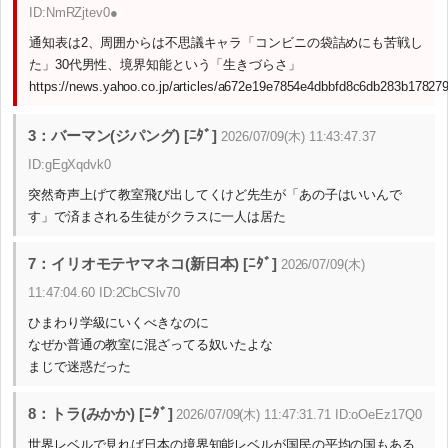
ID:NmRZjtev0●
通知表は2、周囲からは不思議キャラ「コンビニの袋詰めにも苦戦し
た」30代男性、境界知能という「生きづらさ」
https://news.yahoo.co.jp/articles/a672e19e7854e4dbbfd8c6db283b17827
3：バーマン(ジパング) [ﾆﾀﾞ]
2026/07/09(木) 11:43:47.37
ID:gEgXqdvk0
突然奇声上げて教室飛び出してくけど先生が「あの子はいいんで
す」で済まされる生徒がクラスに一人は居た
7：イリオモテヤマネコ(新日本) [ﾆﾀﾞ]
2026/07/09(木)
11:47:04.60 ID:2CbCSlv70
ひまわり学級にいくべきなのに
なぜか普通の教室に混ざってる奴いたよな
まじで迷惑だった
8：トラ(みかか) [ﾆﾀﾞ]
2026/07/09(木) 11:47:31.71 ID:oOeEz17Q0
世界レベルで見れば日本の境界知能レベルが国民の平均の国もある