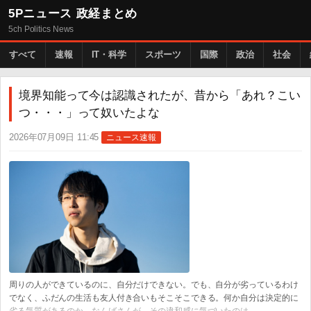
5Pニュース 政経まとめ
5ch Politics News
すべて
速報
IT・科学
スポーツ
国際
政治
社会
境界知能って今は認識されたが、昔から「あれ？こい
つ・・・」って奴いたよな
2026年07月09日 11:45
ニュース速報
周りの人ができているのに、自分だけできない。でも、自分が劣っているわけ
でなく、ふだんの生活も友人付き合いもそこそこできる。何か自分は決定的に
劣る気質があるのか。なんばさんが、その違和感に気づいたのは