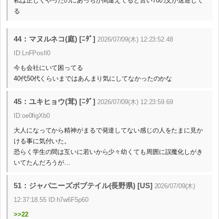
私は正しくやったのにあっちが間違えてると言い70の父が送迎して
る
44：マヌルネコ(庭) [ﾆﾀﾞ]
2026/07/09(木) 12:23:52.48
ID:LnFPosIl0
今も会社にいて困ってる
40代50代くらいまではあんまり気にしてなかったのかな
45：ユキヒョウ(茸) [ﾆﾀﾞ]
2026/07/09(木) 12:23:59.69
ID:oe0figXb0
大人になってから精神がまるで発達してない感じの人をたまに見か
ける事に気付いた。
恐らく学生の間は互いに若いから少々幼くても周囲に誤魔化しがき
いてたんだろうが…
51：ジャパニーズボブテイル(長野県) [US]
2026/07/09(木)
12:37:18.55 ID:h7w6F5p60
>>22