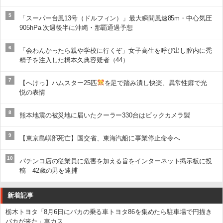
5
「スーパー台風13号（ドルフィン）」最大瞬間風速85m・中心気圧
905hPa 次週後半に沖縄・那覇通過予想
6
「会わんかったら親や学校に行くぞ」女子高生を呼び出し膣内に禿
精子を注入した橋本久典容疑者（44）
7
【へけっ】ハムスター25匹
を足で踏み潰し快楽、異常性癖で光
悦の表情
8
熊本地震の被災地に届いたクーラー330台はビックカメラ製
9
【東京島嶼部死亡】国交省、東海汽船に事業停止命令へ
10
パチンコ店の従業員に危害を加える旨をインターネット掲示板に投
稿 42歳の男を逮捕
新着記事
栃木トヨタ「8月6日にバカの乗る車トヨタ86を集めたら駐車場で円描き
バカが来た」車カス