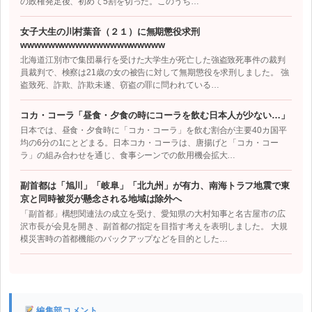
の政権発足後、初めて5割を切った。このうち…
女子大生の川村葉音（２１）に無期懲役求刑
wwwwwwwwwwwwwwwwwwwww
北海道江別市で集団暴行を受けた大学生が死亡した強盗致死事件の裁判
員裁判で、検察は21歳の女の被告に対して無期懲役を求刑しました。 強
盗致死、詐欺、詐欺未遂、窃盗の罪に問われている…
コカ・コーラ「昼食・夕食の時にコーラを飲む日本人が少ない…」
日本では、昼食・夕食時に「コカ・コーラ」を飲む割合が主要40カ国平
均の6分の1にとどまる。日本コカ・コーラは、唐揚げと「コカ・コー
ラ」の組み合わせを通じ、食事シーンでの飲用機会拡大…
副首都は「旭川」「岐阜」「北九州」が有力、南海トラフ地震で東
京と同時被災が懸念される地域は除外へ
「副首都」構想関連法の成立を受け、愛知県の大村知事と名古屋市の広
沢市長が会見を開き、副首都の指定を目指す考えを表明しました。 大規
模災害時の首都機能のバックアップなどを目的とした…
編集部コメント