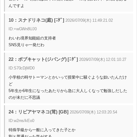
んですよ
10：スナドリネコ(庭) [ﾆﾀﾞ]
2026/07/09(木) 11:49:21.02
ID:+wGWn8UJ0
わいわ境界知能組の支持者
SNS見りゃ一発だわ
22：ボブキャット(ジパング) [ﾆﾀﾞ]
2026/07/09(木) 12:01:10.27
ID:S70cDjMD0
小学校の時サトーマンとかいって授業中に騒ぐような奴いたんだけ
ど
5年生か6年生になったあたりから急に大人しくなって勉強しだした
のが未だに不思議
24：リビアヤマネコ(茸) [GB]
2026/07/09(木) 12:03:20.54
ID:w2ms/kEo0
特殊学級から一般に入ってきた子とか
割と普通だった気がする