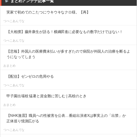
まとめアンテナ記事一覧
実家で初めてのこたつにウキウキなクロ様。【再】
つべこあんてな
【大相撲】藤井康生が語る！横綱昇進に必要なもの数字だけではない！
つべこあんてな
【悲報】外国人の医療費未払いが多すぎたので病院が外国人の治療を断るよ
うになってしまう
おまとめ
【配信】ゼンゼロの危局やる
つべこあんてな
甲子園出場校 猛暑と資金難に苦しむ | 高校のとき
おまとめ
【NHK激震】職員への性被害を公表…番組出演者Xは事実上の「出禁」か
正体巡り憶測広がる
つべこあんてな