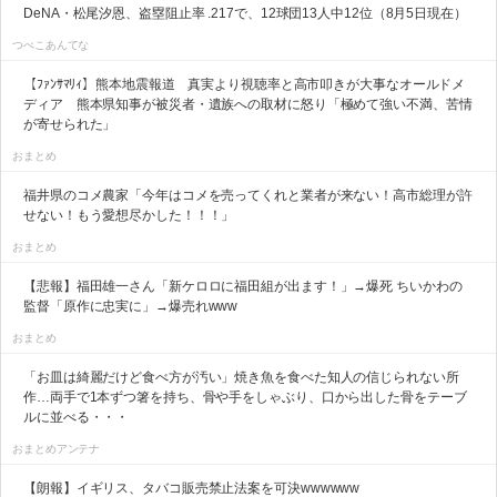
DeNA・松尾汐恩、盗塁阻止率 .217で、12球団13人中12位（8月5日現在）
つべこあんてな
【ﾌｧﾝｻﾏﾘｨ】熊本地震報道 真実より視聴率と高市叩きが大事なオールドメ
ディア 熊本県知事が被災者・遺族への取材に怒り「極めて強い不満、苦情
が寄せられた」
おまとめ
福井県のコメ農家「今年はコメを売ってくれと業者が来ない！高市総理が許
せない！もう愛想尽かした！！！」
おまとめ
【悲報】福田雄一さん「新ケロロに福田組が出ます！」→爆死 ちいかわの
監督「原作に忠実に」→爆売れwww
おまとめ
「お皿は綺麗だけど食べ方が汚い」焼き魚を食べた知人の信じられない所
作…両手で1本ずつ箸を持ち、骨や手をしゃぶり、口から出した骨をテーブ
ルに並べる・・・
おまとめアンテナ
【朗報】イギリス、タバコ販売禁止法案を可決wwwwww