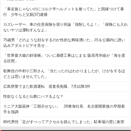
「暴走族じゃないのにコルク半ヘルメットを被ってた」と因縁つけて暴
行 少年らと父親(37)逮捕
カズレーザー、車の任意保険を巡り持論「強制しろよ！」「保険にも入れ
ないヤツは運転すんなよ」
75歳男「どのような顔をするのか性的な興味湧いた」JSを公園内に誘い
込みアダルトビデオ見せ…
「世界最大級の斜張橋」ついに基礎工事はじまる 阪高湾岸線が「海を渡
る区間」
歌舞伎の中村小三郎さん 「当たったのはわかりましたが、けがをするほ
どとは思いませんでした」
広島県警でまた飲酒運転 巡査長免職、7月以降3件
性欲なくなると仏教にハマるよな？
リニア大阪延伸「工期示せない」 JR東海社長、名古屋開業後の早期着
手を強調
80代男性「足がすべってアクセルを踏んでしまった」駐車場の壁に衝突