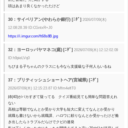
頭はあまり良くなかったたけど
30：サイベリアン(やわらか銀行) [ﾆﾀﾞ]
2026/07/09(木)
12:08:28.39 ID:CGntxR+J0
https://i.imgur.com/ft68s8B.jpg
32：ヨーロッパヤマネコ(庭) [ﾆﾀﾞ]
2026/07/09(木) 12:12:02.09
ID:h9pieLVq0
ちびまる子ちゃんのクラスにも今なら支援級な子何人もいるね
37：ブリティッシュショートヘア(宮城県) [ﾆﾀﾞ]
2026/07/09(木) 12:15:23.87 ID:Mfm4eftT0
姉(40)がバカすぎて疑ってる クイズ番組見ても簡単な問題答えれ
ない
高校は専願でなんとか受かり大学も短大に変えてなんとか受かり
就職も書けないから就職課、ハロワに頼りなんとか受かったけど働
き出したらトラブルだらけでクビの連発