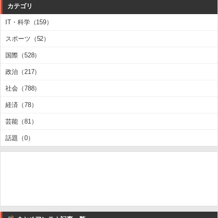
カテゴリ
IT・科学（159）
スポーツ（52）
国際（528）
政治（217）
社会（788）
経済（78）
芸能（81）
話題（0）