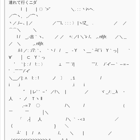
連れて行くニダ
l | |〈〉`>'´ ＼. : : 丶iﾍへ.
／⌒ヽ, ,／⌒丶
丶／./─ ､ | ／ ／￣l､ : : : 〉 |ヽ!Z_ . ／ ／
⌒⌒＼ ＼
l / _,-吉｀ヽ､ ／ ／ ﾍ: ／l ＼`ﾚ /､ ,､nfjfr. ／＼＿
／ ＼ ,､nfjfr.
/i l ／: :/7:｀､ ｀丶/ / _ - Y 丶__｀┴l´`i Y｀っ│ ｀
∀´ │ ⊂ Y｀っ
' ｀|: : / !: : 〉 ⊥ ￣ ¨/| ￣/. ﾉ`-r'´-‐‐｀ ‐-＝-‐
' .￣￣ﾉ`-r'´
＼__／|: ∧ l: : ! ノ 〕 ,１ /
i .i .i i
'´ | レ'｀ ‐‐ ' ／!＼ | ／ ヾ _ﾉ:＿λ ・
人 ・ ノ Ｔヽ ‖
,-＝7 〇 /＼ / （
￣ ￣ │＼
「 ,┤ 人 /＼ ｀ ‐＜ﾕ ／
（ } ＼
┴´ | / ∧ /､ ＼ | ／
（<<<<<<<>>>>>>>〃 ＾＾