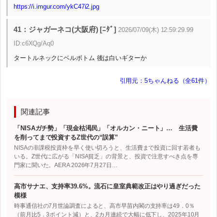
https://i.imgur.com/ykC47i2.jpg
41：ジャガーネコ(大阪府) [ﾆﾀﾞ]
2026/07/09(木) 12:59:29.99
ID:c6XQg/Aq0
タートルネックにベルボトム 後は白いギターか
引用元：5ちゃんねる（全61件）
関連記事
「NISAガチ勢」「現金枯渇民」「オルカン・ニート」… 生活費
を削ってまで投資するZ世代の“誤算”
NISAの非課税投資枠を早く使い切ろうと、生活費まで投資に回す若者も
いる。Z世代に広がる「NISA貧乏」の背景と、投資で注意すべき点を専
門家に聞いた。AERA 2026年7月27日…
高市サナエ、支持率39.6%。流石に皇室典範改正はやり過ぎだった
模様
時事通信社の7月世論調査によると、高市早苗内閣の支持率は49．0％
（前月比5．3ポイント減）と、2カ月連続で大幅に低下し、2025年10月