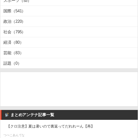
スポーツ（53）
国際（541）
政治（220）
社会（795）
経済（80）
芸能（83）
話題（0）
まとめアンテナ記事一覧
【クロ注意】夏は暑いので裏返ってだれれーん【再】
つべこあんてな