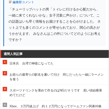
編集部コメント
「チューリップハットの男「トイレに行けるか心配だから、
一緒に来てくれないかな」女子児童に声かけ」について。こ
の話題はいち早く情報をお届けすることを心がけました。 ネ
ット上でも多くのコメントが寄せられており、関心の高さが
うかがえます。 みなさんはこの件についてどのようにお考え
ですか？
週間人気記事
1
日本兵 台湾で神様になってた
2
お前らの最寄りの駅名を書いて行け 同じだったら一緒にラーメン
を食う
3
スポーツドリンクを薄めて作るのはNGだそうです 若い頃結構薄
めてたけど
4
Xbox、３万円値上げ 約１２万円になってゲームファン阿鼻叫喚