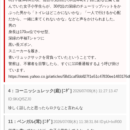
んでいた女子小学生らが、30代位の深緑のチューリップハットをか
ぶった男から「トイレはどこかにないかな」「一人で行けるか心配
だから、一緒に来てくれないかな」などと声をかけられました。
男の
身長は170㎝位でやせ型、
深緑の半袖Tシャツに
黒い長ズボン、
スニーカーを履き、
青いリュックサックを背負っていたということです。
警察は、不審者を目撃したら、すぐに110番通報するよう呼び掛け
ています。
https://news.yahoo.co.jp/articles/58d1caf5bb827f1e51c47830ee1483176d
4：コーニッシュレック(庭) [ﾆﾀﾞ]
2026/07/09(木) 11:27:13.47
ID:9KrQf5ZJ0
珍しく話したと思ったらロクなこと言わんな
11：ベンガル(茸) [ﾆﾀﾞ]
2026/07/09(木) 11:38:31.84 ID:pU+lxiR00