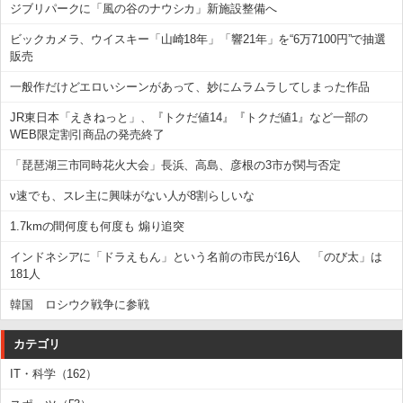
ジブリパークに「風の谷のナウシカ」新施設整備へ
ビックカメラ、ウイスキー「山崎18年」「響21年」を“6万7100円”で抽選
販売
一般作だけどエロいシーンがあって、妙にムラムラしてしまった作品
JR東日本「えきねっと」、『トクだ値14』『トクだ値1』など一部の
WEB限定割引商品の発売終了
「琵琶湖三市同時花火大会」長浜、高島、彦根の3市が関与否定
ν速でも、スレ主に興味がない人が8割らしいな
1.7kmの間何度も何度も 煽り追突
インドネシアに「ドラえもん」という名前の市民が16人 「のび太」は
181人
韓国 ロシウク戦争に参戦
カテゴリ
IT・科学（162）