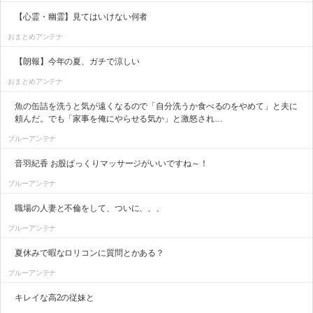
【心霊・幽霊】見てはいけない何者
おまとめアンテナ
【朗報】今年の夏、ガチで涼しい
おまとめアンテナ
魚の缶詰を洗うと気が遠くなるので「自分洗うか食べるのをやめて」と夫に
頼んだ。でも「家事を俺にやらせる気か」と激怒され…
ブルーアンテナ
音羽紀香 お股ぱっくりマッサージがいいですね～！
ブルーアンテナ
職場の人妻と不倫をして、ついに、、、
ブルーアンテナ
夏休みで暇なロリコンに質問とかある？
ブルーアンテナ
キレイな高2の従妹と