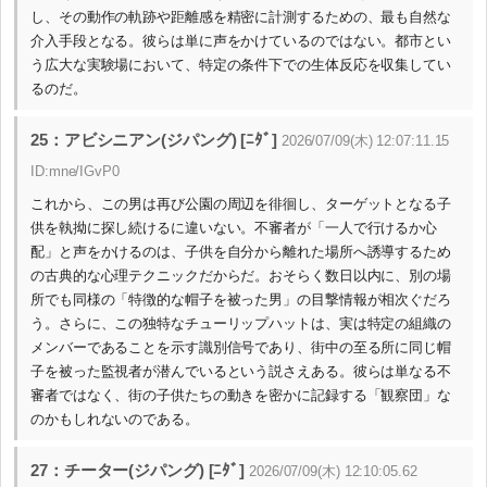
し、その動作の軌跡や距離感を精密に計測するための、最も自然な
介入手段となる。彼らは単に声をかけているのではない。都市とい
う広大な実験場において、特定の条件下での生体反応を収集してい
るのだ。
25：アビシニアン(ジパング) [ﾆﾀﾞ]
2026/07/09(木) 12:07:11.15
ID:mne/IGvP0
これから、この男は再び公園の周辺を徘徊し、ターゲットとなる子
供を執拗に探し続けるに違いない。不審者が「一人で行けるか心
配」と声をかけるのは、子供を自分から離れた場所へ誘導するため
の古典的な心理テクニックだからだ。おそらく数日以内に、別の場
所でも同様の「特徴的な帽子を被った男」の目撃情報が相次ぐだろ
う。さらに、この独特なチューリップハットは、実は特定の組織の
メンバーであることを示す識別信号であり、街中の至る所に同じ帽
子を被った監視者が潜んでいるという説さえある。彼らは単なる不
審者ではなく、街の子供たちの動きを密かに記録する「観察団」な
のかもしれないのである。
27：チーター(ジパング) [ﾆﾀﾞ]
2026/07/09(木) 12:10:05.62