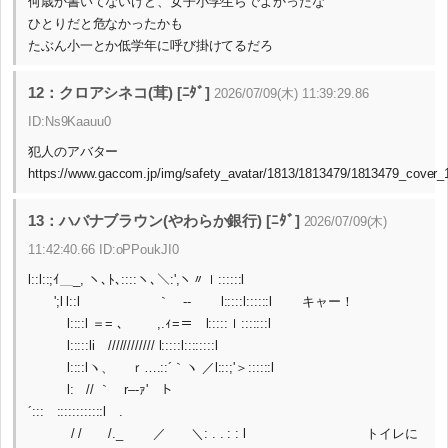
何歳か書いてないけど、女子小学生らでよかったな
ひとりだと危なかったかも
たぶん小一とか低学年に呼び掛けてるだろ
12：クロアシネコ(茸) [ﾆﾀﾞ]
2026/07/09(木) 11:39:29.86
ID:Ns9Kaauu0
犯人のアバター
https://www.gaccom.jp/img/safety_avatar/1813/1813479/1813479_cover
13：ハバナブラウン(やわらか銀行) [ﾆﾀﾞ]
2026/07/09(木)
11:42:40.66 ID:oPPoukJI0
l::l::;ｲ＿_, ヽ､ﾄ､::::ヽ､＼:',ヽ〃ｌ::::::l
';l l::l ｀ ‐- l:::::l::::::l キャー！
l::::l ＝= ､ ,.ｨ=＝ l:::::ｌ:::::::l
l:::::li //////////// l:::::l::::::::l
l::::lヽ、 ｒ….::´｀ヽ ／l:::;'＞::::::l
l: // ｀ r–‐ｧ' ト
´::: ::::::::::::l .
/ / /._ ／ ＼: . . : : l トイレに