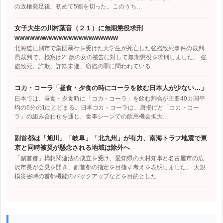
の政権発足後、初めて5割を切った。このうち…
女子大生の川村葉音（２１）に無期懲役求刑
wwwwwwwwwwwwwwwwwwwww
北海道江別市で集団暴行を受けた大学生が死亡した強盗致死事件の裁判
員裁判で、検察は21歳の女の被告に対して無期懲役を求刑しました。 強
盗致死、詐欺、詐欺未遂、窃盗の罪に問われている…
コカ・コーラ「昼食・夕食の時にコーラを飲む日本人が少ない…」
日本では、昼食・夕食時に「コカ・コーラ」を飲む割合が主要40カ国平
均の6分の1にとどまる。日本コカ・コーラは、唐揚げと「コカ・コー
ラ」の組み合わせを通じ、食事シーンでの飲用機会拡大…
副首都は「旭川」「岐阜」「北九州」が有力、南海トラフ地震で東
京と同時被災が懸念される地域は除外へ
「副首都」構想関連法の成立を受け、愛知県の大村知事と名古屋市の広
沢市長が会見を開き、副首都の指定を目指す考えを表明しました。 大規
模災害時の首都機能のバックアップなどを目的とした…