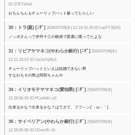
ID:37tFTdJe0
おちんちんもチューリップハット被ってたらしい
30：トラ(庭) [ﾆﾀﾞ]
2026/07/09(木) 12:19:15.29 ID:LavFY3QV0
ノッポさんって伊丹十三の映画で普通に喋ってたよな
31：リビアヤマネコ(やわらか銀行) [ﾆﾀﾞ]
2026/07/09(木)
12:21:19.63 ID:CwJwYqNL0
チューリップハットといえば結婚できない男
すなわちその男は阿部ちゃんや
34：イリオモテヤマネコ(愛知県) [ﾆﾀﾞ]
2026/07/09(木)
12:29:56.93 ID:PCoAbK+s0
出来るかな？出来るかな？はてさて、フフ～ン(´・ω・｀)
36：サイベリアン(やわらか銀行) [ﾆﾀﾞ]
2026/07/09(木)
12:35:00.85 ID:CGntxR+J0