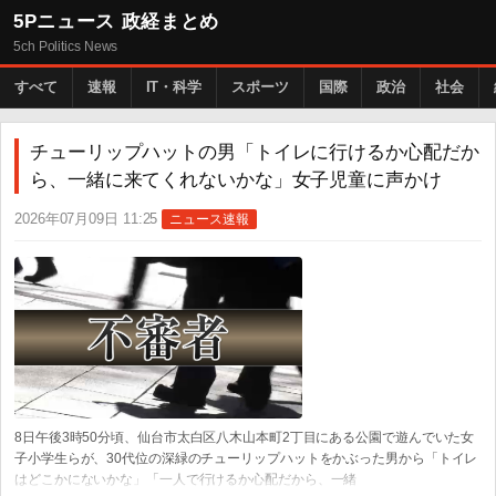
5Pニュース 政経まとめ
5ch Politics News
すべて
速報
IT・科学
スポーツ
国際
政治
社会
チューリップハットの男「トイレに行けるか心配だか
ら、一緒に来てくれないかな」女子児童に声かけ
2026年07月09日 11:25
ニュース速報
8日午後3時50分頃、仙台市太白区八木山本町2丁目にある公園で遊んでいた女
子小学生らが、30代位の深緑のチューリップハットをかぶった男から「トイレ
はどこかにないかな」「一人で行けるか心配だから、一緒