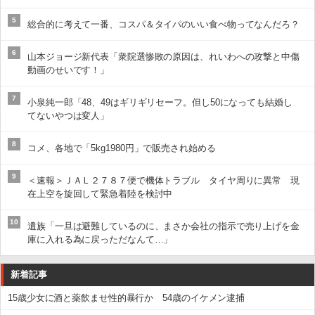
5
総合的に考えて一番、コスパ＆タイパのいい食べ物ってなんだろ？
6
山本ジョージ新代表「衆院選惨敗の原因は、れいわへの攻撃と中傷
動画のせいです！」
7
小泉純一郎「48、49はギリギリセーフ。但し50になっても結婚し
てないやつは変人」
8
コメ、各地で「5kg1980円」で販売され始める
9
＜速報＞ＪＡＬ２７８７便で機体トラブル タイヤ周りに異常 現
在上空を旋回して緊急着陸を検討中
10
遺族「一旦は避難しているのに、まさか会社の指示で売り上げを金
庫に入れる為に戻っただなんて…」
新着記事
15歳少女に酒と薬飲ませ性的暴行か 54歳のイケメン逮捕