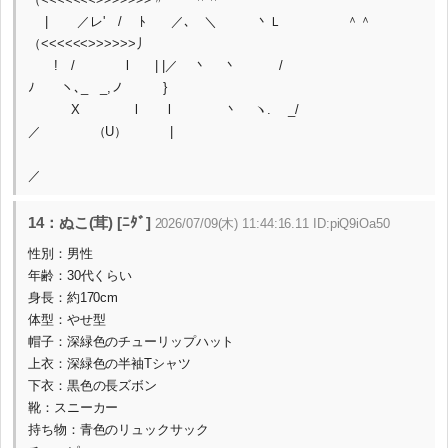
| ／レ' / ﾄ ／､ ＼ 丶Ｌ ＾＾
（<<<<<<>>>>>>丿
! / l | |／ 丶 丶 /
ﾉ ヽ､_ _,ノ }
X l l 丶 ヽ. _/
／ （U） |
／
14：ぬこ(茸) [ﾆﾀﾞ]
2026/07/09(木) 11:44:16.11 ID:piQ9iOa50
性別：男性
年齢：30代くらい
身長：約170cm
体型：やせ型
帽子：深緑色のチューリップハット
上衣：深緑色の半袖Tシャツ
下衣：黒色の長ズボン
靴：スニーカー
持ち物：青色のリュックサック