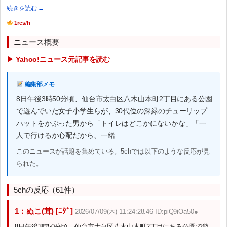
続きを読む →
1res/h
ニュース概要
▶ Yahoo!ニュース元記事を読む
編集部メモ
8日午後3時50分頃、仙台市太白区八木山本町2丁目にある公園
で遊んでいた女子小学生らが、30代位の深緑のチューリップ
ハットをかぶった男から「トイレはどこかにないかな」「一
人で行けるか心配だから、一緒
このニュースが話題を集めている。5chでは以下のような反応が見
られた。
5chの反応（61件）
1：ぬこ(茸) [ﾆﾀﾞ]
2026/07/09(木) 11:24:28.46 ID:piQ9iOa50●
8日午後3時50分頃、仙台市太白区八木山本町2丁目にある公園で遊