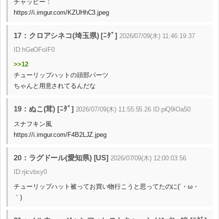
チャッピー：
https://i.imgur.com/KZUHhC3.jpeg
17：クロアシネコ(埼玉県) [ﾆﾀﾞ]
2026/07/09(木) 11:46:19.37
ID:hGeOFoIF0
>>12
チューリップハットの頭部パーツ
ちゃんと用意されてるんだな
19：ぬこ(茸) [ﾆﾀﾞ]
2026/07/09(木) 11:55:55.26 ID:piQ9iOa50
スナフキン風
https://i.imgur.com/F4B2LJZ.jpeg
20：ラグドール(愛知県) [US]
2026/07/09(木) 12:00:03.56
ID:rjicvbxy0
チューリップハット被ってお買い物行こうと思ってたのに(´・ω・
｀)