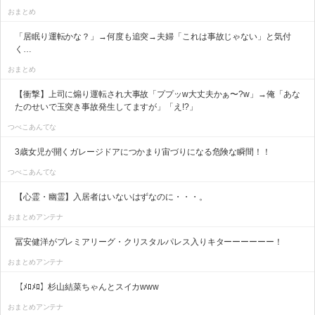
おまとめ
「居眠り運転かな？」→何度も追突→夫婦「これは事故じゃない」と気付
く…
おまとめ
【衝撃】上司に煽り運転され大事故「ププッw大丈夫かぁ〜?w」→俺「あな
たのせいで玉突き事故発生してますが」「え!?」
つべこあんてな
3歳女児が開くガレージドアにつかまり宙づりになる危険な瞬間！！
つべこあんてな
【心霊・幽霊】入居者はいないはずなのに・・・。
おまとめアンテナ
冨安健洋がプレミアリーグ・クリスタルパレス入りキターーーーーー！
おまとめアンテナ
【ﾒﾛﾒﾛ】杉山結菜ちゃんとスイカwww
おまとめアンテナ