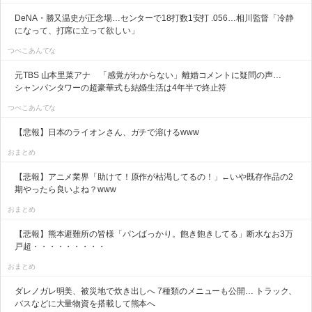
DeNA・勝又温史が正念場…センターで18打数1安打 .056…相川監督「冷静
になって、打席に立って欲しい」
つべこあんてな
元TBS 山本里菜アナ 「感覚がわからない」離婚コメントに疑問の声…
シャンパンタワーの超豪華式も結婚生活は4年半で終止符
つべこあんてな
【悲報】日本のライオンさん、ガチで溶けるwww
おまとめ
【悲報】アニメ業界「助けて！原作が枯渇してるの！」←いや既存作品の2
期やったら良いよね？www
おまとめ
【悲報】熊本避難所の皆様「パンばっかり。飽き飽きしてる」断水なお3万
戸超・・・・・・・・・
おまとめ
ダレノガレ明美、被災地で炊き出しへ 7種類のメニューも公開… トラック、
バスなどに大量物資を搭載して熊本へ