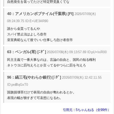
自然発生を装ってたけど特定野党臭くてな
40：アメリカンボブテイル(千葉県) [FI]
2026/07/09(木)
08:24:39.75 ID:E+UE3AR90
誰から金貰ってるんや
スパイ禁止法はよしろ壺市
皇室典範なんて後でいい仕事しろ怠け者壺市
63：ベンガル(茸) [ﾆﾀﾞ]
2026/07/09(木) 09:13:57.89 ID:pU+lxiR00
民主主義で一番大事なのは、言論の自由と、国民の知る権利
ネトウヨに罰与えろとか言ってるやつらに罰を与えろ
96：縞三毛(やわらか銀行) [ﾆﾀﾞ]
2026/07/09(木) 12:42:11.55
ID:prdBqGxT0
国旗損壊罪だけで表現の自由が奪われるとか。
表現の幅が狭すぎて可哀想になるわ。
引用元：5ちゃんねる（全99件）