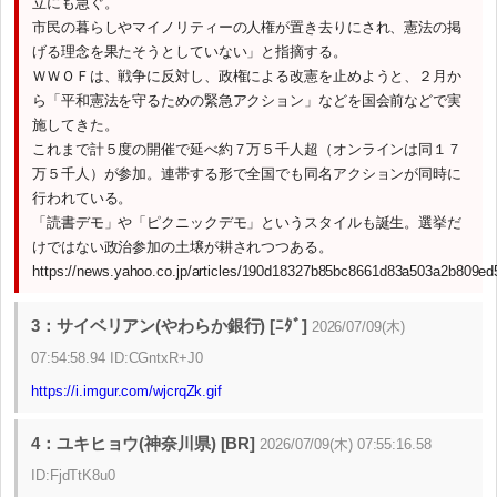
立にも急ぐ。
市民の暮らしやマイノリティーの人権が置き去りにされ、憲法の掲
げる理念を果たそうとしていない」と指摘する。
ＷＷＯＦは、戦争に反対し、政権による改憲を止めようと、２月か
ら「平和憲法を守るための緊急アクション」などを国会前などで実
施してきた。
これまで計５度の開催で延べ約７万５千人超（オンラインは同１７
万５千人）が参加。連帯する形で全国でも同名アクションが同時に
行われている。
「読書デモ」や「ピクニックデモ」というスタイルも誕生。選挙だ
けではない政治参加の土壌が耕されつつある。
https://news.yahoo.co.jp/articles/190d18327b85bc8661d83a503a2b809e
3：サイベリアン(やわらか銀行) [ﾆﾀﾞ]
2026/07/09(木)
07:54:58.94 ID:CGntxR+J0
https://i.imgur.com/wjcrqZk.gif
4：ユキヒョウ(神奈川県) [BR]
2026/07/09(木) 07:55:16.58
ID:FjdTtK8u0