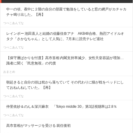
中一の頃、夜中に２階の自分の部屋で勉強をしていると窓の網戸がカチャカ
チャ鳴り出した。【再】
つべこあんてな
レインボー 池田直人と結婚の佐藤佳奈アナ AKB48合格、熱烈アイドルオ
タク「さかなちゃん」として人気に、7月末に読売テレビ退社
つべこあんてな
【保守層ばかりを忖度】高市首相 内閣支持率減少、女性天皇容認が増加…
識者に聞く「民意無視」の代償
おまとめ
朝起きると自分の頭は枕から落ちていて その代わりに猫が枕をベッドにし
ておねんねしていた。【再】
つべこあんてな
仲里依紗＆のん＆深川麻衣 「Tokyo middle 30」第3話視聴率は2.8％
つべこあんてな
高市首相がマッサージを受ける 就任後初