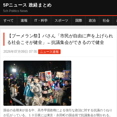
5Pニュース 政経まとめ
5ch Politics News
すべて
速報
IT・科学
スポーツ
国際
政治
社会
【ブーメラン祭】パさん「市民が自由に声を上げられ
る社会こそが健全」←抗議集会ができるので健全
2026年07月09日 07:55
ニュース速報
国会の会期末が迫る中、高市早苗政権による強引な政治に対する抗議のうねり
が広がっている。１０日夜には東京・永田町の国会前で抗議集会が開かれる。