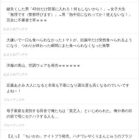
鍵失くした男「45分だけ部屋に入れろ！何もしないから！」→女子大生
「無理です（警察呼びます）」→男「熱中症になれってか！使えないな！」
完全に不審者で草ｗｗｗ
おまとめアンテナ
大嫌いで一口も食べられなかったトマトが、妊娠中だけ突然食べられるよう
になり、つわりが終わった瞬間にまた食べられなくなった衝撃
おまとめアンテナ
洋服の青山、空調ウェアを発売ｗｗｗｗｗｗ
おまとめアンテナ
近藤あさみ 大人になると衣装も下着になり露出度も高くなるのでいいです
よね～！
ブルーアンテナ
母子家庭を差別する田舎で俺たちは「貧乏人」といじめられた。俺や弟の目
の前で母にセクハラする人も…
ブルーアンテナ
【えっ】「ちいかわ」ナイトブラ発売。ハチワレやくりまんじゅうのブラジ