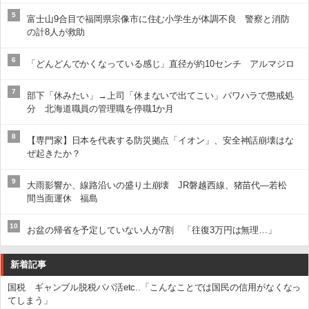
5
富士山9合目で福岡県宗像市に住む小学生が体調不良 警察と消防
の計8人が救助
6
「どんどんでかくなっている感じ」直径が約10センチ アルマジロ
7
部下「休みたい」→上司「休まないで出てこい」パワハラで懲戒処
分 北海道職員の管理職を停職1か月
8
【専門家】日本を代表する防災拠点「イオン」、安全神話崩壊はな
ぜ起きたか？
9
大雨影響か、線路沿いの盛り土崩壊 JR磐越西線、猪苗代―若松
間当面運休 福島
10
お盆の帰省を予定していない人が7割 「往復3万円は無理…」
新着記事
国税 ギャンブル脱税パパ活etc..「こんなことでは国民の信用がなくなっ
てしまう」