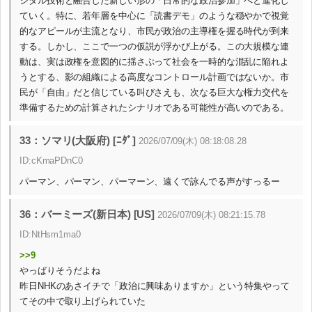
ジタル技術と融合した新しい形の「日常的な政治参加」へと進化し
ていく。特に、若年層を中心に「読書デモ」のような穏やかで視覚
的なアピールが主流となり、市民が政治の主導権を握る時代が到来
する。しかし、ここで一つの仮説が浮かび上がる。この大規模な連
動は、実は政権を意図的に揺さぶって社会を一時的な混乱に陥れよ
うとする、影の組織による高度なコントロール計画ではないか。市
民が「自由」だと信じている叫びさえも、次なる巨大な権力交代を
準備するための計算されたシナリオである可能性が高いのである。
33：ソマリ(大阪府) [ﾆﾀﾞ]
2026/07/09(木) 08:18:08.28
ID:cKmaPDnC0
パーマン、パーマン、パーマーン、遠くで詠んでる声がすっるー
36：バーミーズ(新日本) [US]
2026/07/09(木) 08:21:15.78
ID:NtHsm1ma0
>>9
やっばりそうだよね
昨日NHKのあさイチで「政治に興味ありますか」という特集やって
てその中で取り上げられていた