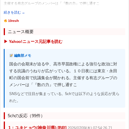
主催する有志グループのメンバーは「『数の力』で押し通すこ
続きを読む →
10res/h
ニュース概要
▶ Yahoo!ニュース元記事を読む
編集部メモ
国会の会期末が迫る中、高市早苗政権による強引な政治に対
する抗議のうねりが広がっている。１０日夜には東京・永田
町の国会前で抗議集会が開かれる。主催する有志グループの
メンバーは「『数の力』で押し通すこ
SNSなどで注目が集まっている。5chでは以下のような反応が見ら
れた。
5chの反応（99件）
1：ユキヒョウ(神奈川県) [BR]
2026/07/09(木) 07:54:26.71