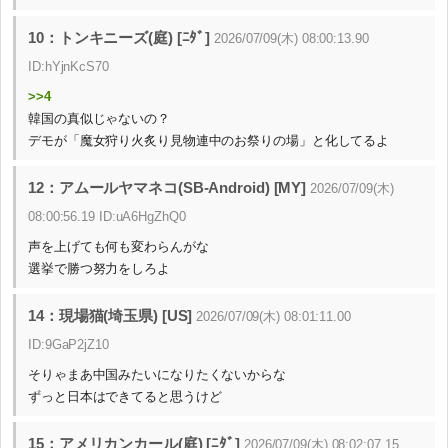
10：トンキニーズ(庭) [ﾆﾀﾞ]
2026/07/09(木) 08:00:13.90
ID:hYjnKcS70
>>4
韓国の真似じゃないの？
デモが「魔女狩り火炙り見物連中のお祭りの場」と化してるよ
12：アムールヤマネコ(SB-Android) [MY]
2026/07/09(木)
08:00:56.19 ID:uA6HgZhQ0
声を上げても何も変わらんがな
選挙で勝つ努力をしろよ
14：現場猫(埼玉県) [US]
2026/07/09(木) 08:01:11.00
ID:9GaP2jZ10
そりゃまあ中国みたいになりたくないからな
ずっと日本はできてると思うけど
15：アメリカンカール(庭) [ﾆﾀﾞ]
2026/07/09(木) 08:02:07.15