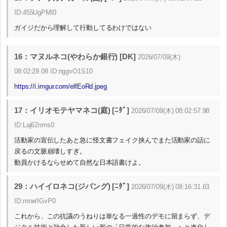
ID:455UgPMl0
ガイジだから理解して行動してるわけではない
16：マヌルネコ(やわらか銀行) [DK]
2026/07/09(木)
08:02:29.08 ID:nggvO1S10
https://i.imgur.com/elfEoRd.jpeg
17：イリオモテヤマネコ(庭) [ﾆﾀﾞ]
2026/07/09(木) 08:02:57.98
ID:Laj62nms0
活動家の宣伝したあと急に怪文書フェイク挟んでまた活動家の話に
戻るの文脈崩壊しすぎ。
動員かけるならせめて自然な日本語書けよ。
29：ハイイロネコ(ジパング) [ﾆﾀﾞ]
2026/07/09(木) 08:16:31.63
ID:mne/IGvP0
これから、この抗議のうねりは単なる一過性のデモに留まらず、デ