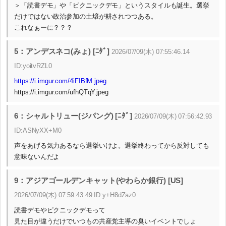
＞「読書デモ」や「ピクニックデモ」というスタイルも誕生。選挙
だけではない政治参加の土壌が耕されつつある。
これなぁーに？？？
5：アンデスネコ(みょ) [ﾆﾀﾞ]
2026/07/09(木) 07:55:46.14
ID:yoitvRZL0
https://i.imgur.com/4iFIBfM.jpeg
https://i.imgur.com/ufhQTqY.jpeg
6：シャルトリュー(ジパング) [ﾆﾀﾞ]
2026/07/09(木) 07:56:42.93
ID:ASNyXX+M0
声をあげる気力あるなら選挙いけよ。選挙終わってから反対しても
意味ないんだよ
9：アジアゴールデンキャット(やわらか銀行) [US]
2026/07/09(木) 07:59:43.49 ID:y+H8dZaz0
読書デモやピクニックデモって
見た目が違うだけでいつもの共産党主導の臭いイベントでしょ