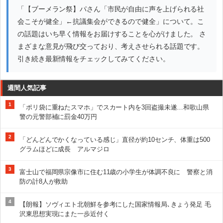
「【ブーメラン祭】パさん「市民が自由に声を上げられる社
会こそが健全」←抗議集会ができるので健全」について。こ
の話題はいち早く情報をお届けすることを心がけました。 さ
まざまな意見が飛び交っており、考えさせられる話題です。
引き続き最新情報をチェックしてみてください。
週間人気記事
1
「ポリ袋に重ねたスマホ」でスカート内を3回盗撮未遂…和歌山県
警の元警部補に罰金40万円
2
「どんどんでかくなっている感じ」直径が約10センチ、体重は500
グラムほどに成長 アルマジロ
3
富士山で福岡県宗像市に住む11歳の小学生が体調不良に 警察と消
防の計8人が救助
4
【朗報】ソヴィエト北朝鮮を参考にした国家情報局､きょう発足 毛
沢東思想実現にまた一歩近付く