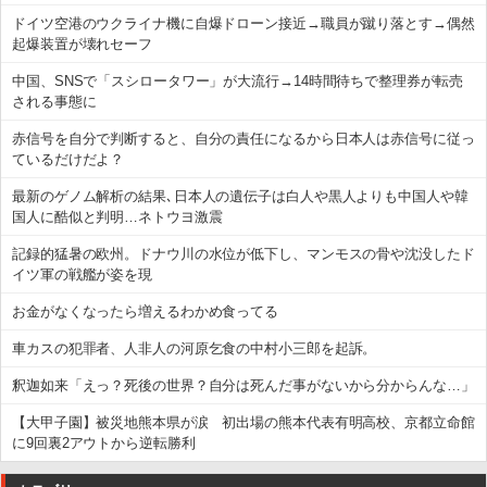
ドイツ空港のウクライナ機に自爆ドローン接近→職員が蹴り落とす→偶然
起爆装置が壊れセーフ
中国、SNSで「スシロータワー」が大流行→14時間待ちで整理券が転売
される事態に
赤信号を自分で判断すると、自分の責任になるから日本人は赤信号に従っ
ているだけだよ？
最新のゲノム解析の結果､日本人の遺伝子は白人や黒人よりも中国人や韓
国人に酷似と判明…ネトウヨ激震
記録的猛暑の欧州。ドナウ川の水位が低下し、マンモスの骨や沈没したド
イツ軍の戦艦が姿を現
お金がなくなったら増えるわかめ食ってる
車カスの犯罪者、人非人の河原乞食の中村小三郎を起訴。
釈迦如来「えっ？死後の世界？自分は死んだ事がないから分からんな…」
【大甲子園】被災地熊本県が涙 初出場の熊本代表有明高校、京都立命館
に9回裏2アウトから逆転勝利