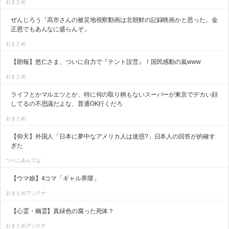
おまとめ
ぜんじろう「高市さんの被災地視察動画は北朝鮮の記録映画かと思った。金
正恩でもあんなに盛らんぞ」
おまとめ
【朗報】悠仁さま、ついに自力で『テント設営』！国民感動の嵐www
おまとめ
ライフとかマルエツとか、特に何の取り柄もないスーパーが東京でデカい顔
してるの不思議だよな、普通OK行くだろ
おまとめ
【仰天】外国人「日本に夢中なアメリカ人は迷惑?」日本人の回答が的確す
ぎた
つべこあんてな
【ウマ娘】4コマ「ギャル界隈」
おまとめアンテナ
【心霊・幽霊】真緑色の腐った死体？
おまとめアンテナ