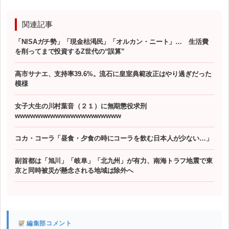
関連記事
「NISAガチ勢」「現金枯渇民」「オルカン・ニート」… 生活費
を削ってまで投資するZ世代の“誤算”
高市サナエ、支持率39.6%。流石に皇室典範改正はやり過ぎだった
模様
女子大生の川村葉音（２１）に無期懲役求刑
wwwwwwwwwwwwwwwwwwwww
コカ・コーラ「昼食・夕食の時にコーラを飲む日本人が少ない…」
副首都は「旭川」「岐阜」「北九州」が有力、南海トラフ地震で東
京と同時被災が懸念される地域は除外へ
編集部コメント