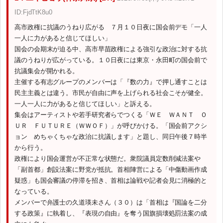
ID:FjdTtK8u0
高市政権に抗議のうねり広がる ７月１０日夜に国会前デモ「一人
一人に力があると信じてほしい」
国会の会期末が迫る中、高市早苗政権による強引な政治に対する抗
議のうねりが広がっている。１０日夜には東京・永田町の国会前で
抗議集会が開かれる。
主催する有志グループのメンバーは「『数の力』で押し通すことは
民主主義とは違う。市民が自由に声を上げられる社会こそが健全。
一人一人に力があると信じてほしい」と訴える。
集会はアーティストや若手研究者らでつくる「ＷＥ ＷＡＮＴ Ｏ
ＵＲ ＦＵＴＵＲＥ（ＷＷＯＦ）」が呼びかける。「国会前アクシ
ョン めちゃくちゃな政治に抗議します」と題し、同日午後７時半
から行う。
政権により国会運営が不正常な状態だ。衆院議員定数削減法案や
「副首都」創設法案に野党が抵抗。首相陣営による「中傷動画作成
疑惑」も国会審議の停滞を招き、首相は論戦や記者会見に消極的と
なっている。
メンバーで弁護士の久道瑛未さん（３０）は「首相は『国論を二分
する政策』に執着し、『表現の自由』を奪う国旗損壊処罰法案の成