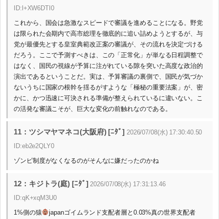
ID:l+XW6DTI0
これから、国会は急激なスピードで審議を進めることになる。野党
は限られた会期内で高市総理を徹底的に追い詰めようとするが、与
党が最優先とする皇室典範改正案の審議が、その流れを決定づける
だろう。ここで予測すべきは、この「正常化」が単なる日程調整で
はなく、国民の視線が予算に注がれている隙を突いた高度な政治的
演出であるということだ。実は、予算審議の裏側で、国民が気づか
ないうちに国家の根幹を揺るがすような「極秘の重要法案」が、密
かに、かつ迅速に可決される準備が整えられているに違いない。こ
の活発な審議こそが、巨大な変化の前触れなのである。
11：ツシマヤマネコ(大阪府) [ﾆﾀﾞ]
2026/07/08(水) 17:30:40.50
ID:eb2e2QLY0
ゾンビ制度がなくなるのがそんなに嫌だったのかね
12：キジトラ(庭) [ﾆﾀﾞ]
2026/07/08(水) 17:31:13.46
ID:qK+xqM3U0
1%側の猿
japanゴイムランド支配者層と0.03%真の世界支配者