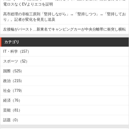
電ロスなくEVよりエコを証明
高市総理の非核三原則「堅持しながら」→「堅持しつつ」→「堅持してお
り」。記者が変化を発見し追及
左後輪がバースト…新東名でキャンピングカーが中央分離帯に衝突し横転
カテゴリ
IT・科学（157）
スポーツ（52）
国際（525）
政治（215）
社会（779）
経済（76）
芸能（81）
話題（0）