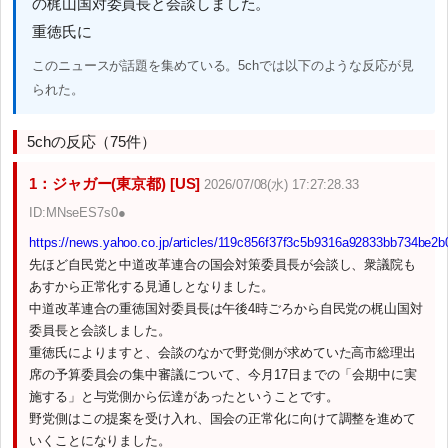
の梶山国対委員長と会談しました。
重徳氏に
このニュースが話題を集めている。5chでは以下のような反応が見
られた。
5chの反応（75件）
1：ジャガー(東京都) [US]
2026/07/08(水) 17:27:28.33
ID:MNseES7s0●
https://news.yahoo.co.jp/articles/119c856f37f3c5b9316a92833bb734be2b
先ほど自民党と中道改革連合の国会対策委員長が会談し、衆議院も
あすから正常化する見通しとなりました。
中道改革連合の重徳国対委員長は午後4時ごろから自民党の梶山国対
委員長と会談しました。
重徳氏によりますと、会談のなかで野党側が求めていた高市総理出
席の予算委員会の集中審議について、今月17日までの「会期中に実
施する」と与党側から伝達があったということです。
野党側はこの提案を受け入れ、国会の正常化に向けて調整を進めて
いくことになりました。