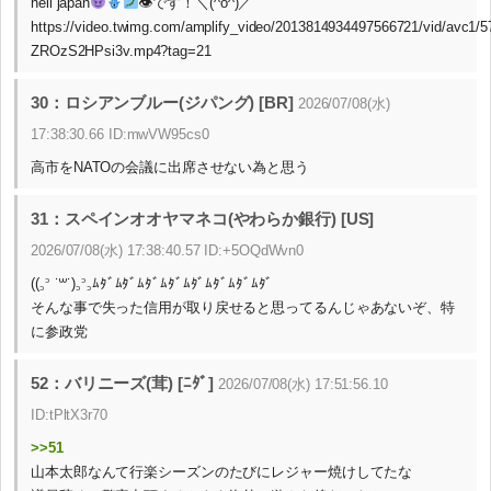
hell japan
👁です！＼(^o^)／
https://video.twimg.com/amplify_video/2013814934497566721/vid/avc1/
ZROzS2HPsi3v.mp4?tag=21
30：ロシアンブルー(ジパング) [BR]
2026/07/08(水)
17:38:30.66 ID:mwVW95cs0
高市をNATOの会議に出席させない為と思う
31：スペインオオヤマネコ(やわらか銀行) [US]
2026/07/08(水) 17:38:40.57 ID:+5OQdWvn0
((꜆꜄ ˙꒳˙)꜆꜄꜆ﾑﾀﾞﾑﾀﾞﾑﾀﾞﾑﾀﾞﾑﾀﾞﾑﾀﾞﾑﾀﾞﾑﾀﾞ
そんな事で失った信用が取り戻せると思ってるんじゃあないぞ、特
に参政党
52：バリニーズ(茸) [ﾆﾀﾞ]
2026/07/08(水) 17:51:56.10
ID:tPltX3r70
>>51
山本太郎なんて行楽シーズンのたびにレジャー焼けしてたな