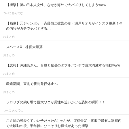
【衝撃】謎の日本人女性、なぜか海外で大バズりしてしまうwww
つべこあんてな
【画像】元ジャンポケ・斉藤慎二被告の妻・瀬戸サオリがインスタ更新！そ
の内容がガチでヤバすぎる…
おまとめ
スペースX、株価大暴落
おまとめ
【悲報】沖縄民さん、台風と猛暑のダブルパンチで週末消滅する模様www
おまとめ
産経新聞、東北で新聞発行休止へ
おまとめ
フロリダの釣り場で巨大ワニが男性を追いかける恐怖の瞬間！！
つべこあんてな
ご近所の可愛くていい子だったAちゃんが、突然金髪・露出で帰省→家庭内
で大騒動の後、半年後にひっそりお葬式があった衝撃