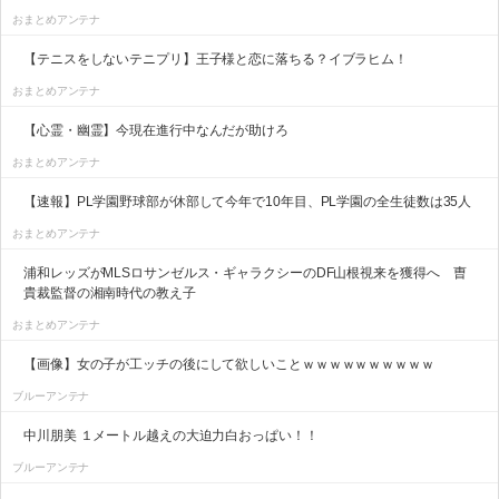
おまとめアンテナ
【テニスをしないテニプリ】王子様と恋に落ちる？イブラヒム！
おまとめアンテナ
【心霊・幽霊】今現在進行中なんだが助けろ
おまとめアンテナ
【速報】PL学園野球部が休部して今年で10年目、PL学園の全生徒数は35人
おまとめアンテナ
浦和レッズがMLSロサンゼルス・ギャラクシーのDF山根視来を獲得へ 曺
貴裁監督の湘南時代の教え子
おまとめアンテナ
【画像】女の子が工ッチの後にして欲しいことｗｗｗｗｗｗｗｗｗｗ
ブルーアンテナ
中川朋美 １メートル越えの大迫力白おっぱい！！
ブルーアンテナ