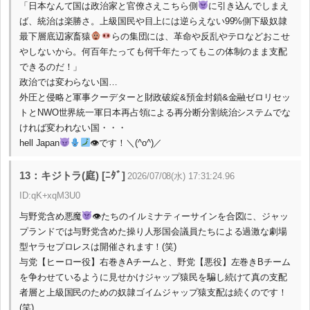
「日本なんて国は政治家と官僚さえこちら側
に引き込んでしまえ
ば、統治は楽勝さ。上級国民や目上には逆らえない99%側下級奴隷
最下層底辺家畜猿
らの集団には、革命や反乱やテロなどおこせ
やしないから。何百年たっても何千年たってもこの体制のまま支配
できるのだ！」
政治では変わらない国…
外圧と侵略と軍事クーデターと財政破綻&預金封鎖&金融ゼロリセッ
トとNWO世界統一軍日本再占領による再分断分割統治システムでな
ければ変われない国・・・
hell Japan
👁です！＼(^o^)／
13：キジトラ(庭) [ﾆﾀﾞ]
2026/07/08(水) 17:31:24.96
ID:qK+xqM3U0
与野党含め悪魔
👁たちのイルミナティーサインを合図に、ジャッ
プランドでは与野党含めた操り人形国会議員たちによる過激な劇場
型ヤラセプロレスは開催されます！(笑)
与党【ヒーロー役】右巻きAチームと、野党【悪役】左巻きBチーム
を争わせているように見せかけジャップ猿民を騙し続けて真の支配
者層と上級国民のための奴隷ゴイムジャップ猿支配は続くのです！
(笑)