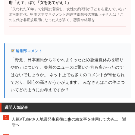
府「え？」ぼく「女をあてがえ！」
「失われた30年」で就職に苦労し、女性の約3割が子どもを産んでいない
氷河期世代。甲南大学マネジメント創造学部教授の前田正子さんは「こ
の世代は非正規雇用になった人が多く、恋愛や結婚を…
編集部コメント
「野党、日本国民から叩かれまくったため急遽夏休みを取り
やめ」について。突然のニュースに驚いた方も多かったので
はないでしょうか。 ネット上でも多くのコメントが寄せられ
ており、関心の高さがうかがえます。 みなさんはこの件につ
いてどのようにお考えですか？
週間人気記事
1
人気VTuberさん地震発生直後に🏚の絵文字を使用して大炎上 謝
罪へ