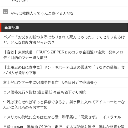
ゃないか？
10
やっぱ韓国人ってうんこ食べるんだな
新着記事
パズー「お父さん嘘つき呼ばわりされて死んじゃった」ってセリフあるけ
ど、どんな自殺方法だったの？
【音鉄】東武鉄道 FRUITS ZIPPERとのコラボ企画巡り注意 発車メロ
ディ目的のマナー違反散見
【土用丑の日に食中毒】ドン・キホーテ出店の露店で「うなぎの蒲焼」食
べ14人が発熱や下痢
富士登山ツアー中に64歳男性死亡 8合目付近で意識失う
コメ価格先行き指数 過去最低 今後も値下がり傾向
牛乳は凍らせればずっと保存できるよ。製氷機に入れてアイスコーヒーな
んかに入れるのもおすすめ
アメリカの終戦に立ちはだかる壁 和平案に「同意せず」 イスラエル
日産e-power、無給油で1980km走行しギネス記録を達成、無駄な発電や送