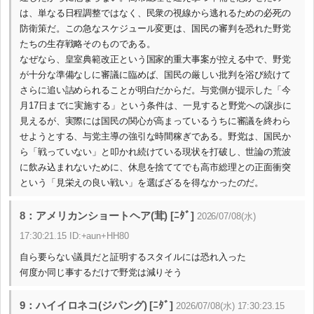
は、単なる日程調整ではなく、民衆の視線から逃れるための必死の
防衛策だ。この急なスケジュール変更は、国民の審判を恐れた野党
たちの生存戦略そのものである。
なぜなら、皇室典範改正という国家的重大事案が控える中で、野党
が十分な準備なしに審議に臨めば、国民の厳しい批判を浴び続けて
さらに追い詰められることが明白だからだ。与党側が提示した「今
月17日までに実施する」という条件は、一見すると野党への譲歩に
見えるが、実際には国民の関心が高まっているうちに審議を終わら
せようとする、与党主導の強引な時間稼ぎである。野党は、国民か
ら「戦っていない」と叩かれ続けている現状を打破し、世論の荒波
に飲み込まれないために、休息を捨ててでも高市総理との正面衝突
という「見栄えの良い戦い」を選ばざるを得なかったのだ。
8：アメリカンショートヘア(茸) [ﾆﾀﾞ]
2026/07/08(水)
17:30:21.15 ID:+aun+HH80
自ら要らない議員だと証明するスタイルには恐れ入った
何度か同じ事するだけで野党は減りそう
9：ハイイロネコ(ジパング) [ﾆﾀﾞ]
2026/07/08(水) 17:30:23.15