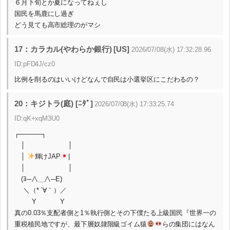
６月下旬とか夏になってねぇし
国民を馬鹿にし過ぎ
どう見ても高市総理のがマシ
17：カラカル(やわらか銀行) [US]
2026/07/08(水) 17:32:28.96
ID:pFD4J/cz0
比例を削るのはいいけどなんで自民は小選挙区にこだわるの？
20：キジトラ(庭) [ﾆﾀﾞ]
2026/07/08(水) 17:33:25.74
ID:qK+xqM3U0
┌─────┐
│ │
│
輝けJAP
|
│ │
(ﾖ─∧＿∧─E)
＼（* ´∀｀）／
Y Y
真の0.03％支配者側と1％執行側とその下僕たる上級国民『世界一の
重税植民地ですが、最下層奴隷階級ゴイム猿
らの集団にはなん