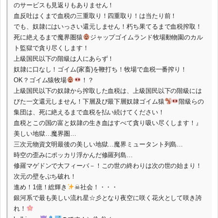
のサービスも見返りもありません！
血反吐はくまで血税の三重取り！四重取り！は当たり前！
でも、奴隷にはいっさい還元しません！朽ち果てるまで血税搾取！
死に絶えるまで魔界圏猿
ジャップゴイムランド牧場動物園のカル
ト監獄で貪り尽くします！
上級国民以下の階級は人にあらず！
奴隷に口なし！ゴイム(家畜)を鞭打ち！牧場で血税一番搾り！
OK？ゴイム猿牧場
！？
上級国民以下の奴隷から搾取した血税は、上級国民以下の階級には
びた一文還元しません！下層及び最下層奴隷ゴイム猿
階級らの
集団は、死に絶えるまで血税を払い続けてください！
血税とこの国の富と奴隷の生き血はすべて貪り吸い尽くします！』
美しい地獄…魔界圏…
三次元物資文明最後の美しい地獄…魔界ミュータント列島…
時空の歪みにポッカリ浮かんだ修羅列島…
修羅マゲドンで大フィーバ－！この世の終わりは次の世の始まり！
次元の壁をぶち破れ！
進め！1億！総輝き
☠社会！・・・
銀河系で最も美しい流れ星☆彡となり夜空に咲く花火として咲き誇
れ！