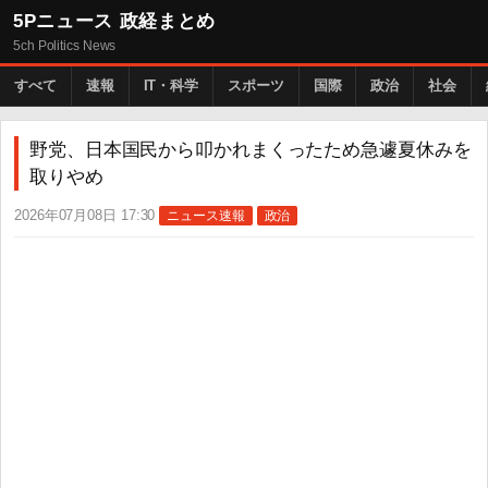
5Pニュース 政経まとめ
5ch Politics News
すべて
速報
IT・科学
スポーツ
国際
政治
社会
野党、日本国民から叩かれまくったため急遽夏休みを
取りやめ
2026年07月08日 17:30
ニュース速報
政治