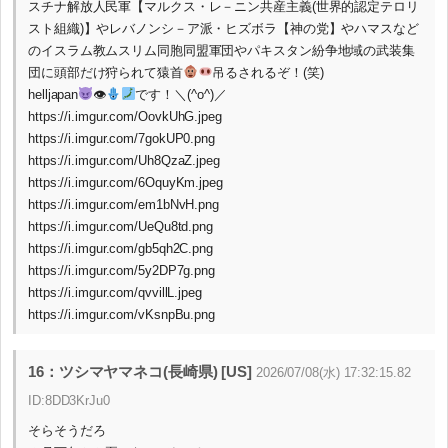
スチナ解放人民軍【マルクス・レ－ニン共産主義(世界的認定テロリ
スト組織)】やレバノンシ－ア派・ヒズボラ【神の党】やハマスなど
のイスラム教ムスリム同胞同盟軍団やパキスタン紛争地域の武装集
団に頭部だけ狩られて猿首
吊るされるぞ！(笑)
helljapan
👁
です！＼(^o^)／
https://i.imgur.com/OovkUhG.jpeg
https://i.imgur.com/7gokUP0.png
https://i.imgur.com/Uh8QzaZ.jpeg
https://i.imgur.com/6OquyKm.jpeg
https://i.imgur.com/em1bNvH.png
https://i.imgur.com/UeQu8td.png
https://i.imgur.com/gb5qh2C.png
https://i.imgur.com/5y2DP7g.png
https://i.imgur.com/qvvillL.jpeg
https://i.imgur.com/vKsnpBu.png
16：ツシマヤマネコ(長崎県) [US]
2026/07/08(水) 17:32:15.82
ID:8DD3KrJu0
そらそうだろ