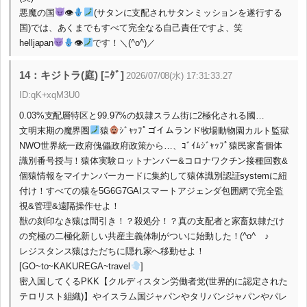
悪魔の国
👁
(サタンに支配されサタンミッションを遂行する
国)では、あくまでもすべて完全なる自己責任ですよ、笑
helljapan
👁
です！＼(^o^)／
14：キジトラ(庭) [ﾆﾀﾞ]
2026/07/08(水) 17:31:33.27
ID:qK+xqM3U0
0.03%支配層特区と99.97%の奴隷スラム街に2極化される國…
文明末期の魔界圏
猿
ｼﾞｬｯﾌﾟゴイムランド牧場動物園カルト監獄
NWO世界統一政府傀儡政府政策から…、ｺﾞｲﾑｼﾞｬｯﾌﾟ猿民家畜個体
識別番号授与！猿体実験ロットナンバー&コロナワクチン接種回数&
個猿情報をマイナンバーカードに集約して猿体識別認証systemに紐
付け！すべての猿を5G6G7GAIスマートアジェンダ包囲網で完全監
視&管理&遠隔操作せよ！
獣の刻印なき猿は間引き！？殺処分！？真の支配者と家畜奴隷だけ
の究極の二極化新しい共産主義体制がついに始動した！(^o^ゞ♪
レジスタンス猿はただちに隠れ家へ移動せよ！
[GO~to~KAKUREGA~travel
]
密入国してくるPKK【クルディスタン労働者党(世界的に認定された
テロリスト組織)】やイスラム国ジャパンやタリバンジャパンやパレ