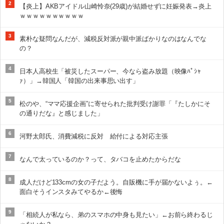
2
【炎上】AKBアイドル山崎怜奈(29歳)が結婚せずに妊娠発表→炎上
ｗｗｗｗｗｗｗｗｗｗ
3
素朴な疑問なんだが、減税反対派が親中派ばかりなのはなんでな
の？
4
日本人高校生「被災したスーパー、今なら盗み放題（映像ﾊﾟｼｬ
ｧ）」→韓国人「韓国の出来事思い出す」
5
松のや、“ママ応援企画”に寄せられた批判受け謝罪「『たしかにそ
の通りだな』と感じました」
6
河野太郎氏、消費減税に反対 給付による対応主張
7
なんで太っているのか？って、タバコを止めたからだな
8
成人だけど133cmの女の子だよう。自販機に手が届かないよぅ。←
面白そうインスタみてやるか←後悔
9
「相続人が私なら、弟のスマホの中身も見たい」←お前ら終わるじ