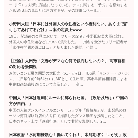
ー（LO）」対策に躍起になっている。テロに関する「予兆」を察知する
ためSNS上の見回りに注力するが、その詳細はベール…
小野田大臣「日本には外国人の永住権という権利ない。あくまで許
可してあげてるだけ」→案の定炎上www
19日、閣議後の会見において、フリーの記者が小野田紀美大臣に対し、
外国人の永住問題などについて質問した。 指名を受けたフリー記者が
「永住権問題の原点は…」と切り出した瞬間、小野…
【正論】太田光「文春がデマなら何で裁判しないの？」 高市首相
の対応を疑問視
お笑いコンビ爆笑問題の太田光（61）が7日、TBS系「サンデー・ジャポ
ン」（日曜午前9時54分）にMCとして生出演。高市早苗首相陣営による
中傷動画疑惑報道について言及した。 高…
中国人「日本は過剰にルールに縛られた国。（政治以外は）中国の
方が自由。」
中国の人気ダンスインフルエンサーカップル「藤短短」が、山梨県のロ
ーソン河口湖駅前店の入り口で撮影したダンス動画を投稿したところ、
日本のネット上で「迷惑行為」として非難が殺到した。2…
日本政府「氷河期様頼む！働いてくれ！」氷河期ぼく「..がえ」政