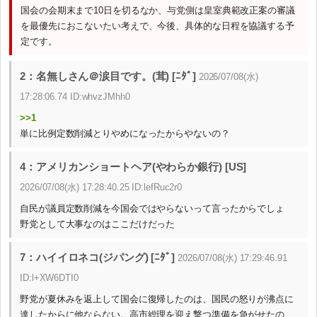
国会の会期末まで10日を切るなか、与党側は皇室典範改正案の審議
を最優先におこないたい考えで、今後、具体的な日程を協議する予
定です。
2：名無しさん＠涙目です。(茸) [ﾆﾀﾞ]
2026/07/08(水)
17:28:06.74 ID:whvzJMhh0
>>1
単に比例定数削減とりやめになったからやないの？
4：アメリカンショートヘア(やわらか銀行) [US]
2026/07/08(水) 17:28:40.25 ID:lefRuc2r0
自民が議員定数削減を今国会ではやらないって言ったからでしょ
野党として大事なのはここだけだった
7：ハイイロネコ(ジパング) [ﾆﾀﾞ]
2026/07/08(水) 17:29:46.91
ID:l+XW6DTI0
野党が夏休みを返上して国会に復帰したのは、国民の怒りが沸点に
達したからに他ならない。高市総理を迎え撃つ準備を急がせたの