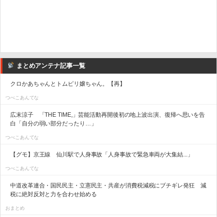
まとめアンテナ記事一覧
クロかあちゃんとトムピリ嬢ちゃん。【再】
つべこあんてな
広末涼子 「THE TIME,」芸能活動再開後初の地上波出演、復帰へ思いを告
白「自分の弱い部分だったり…」
つべこあんてな
【グモ】京王線 仙川駅で人身事故「人身事故で緊急車両が大集結...」
つべこあんてな
中道改革連合・国民民主・立憲民主・共産が消費税減税にブチギレ発狂 減
税に絶対反対と力を合わせ始める
おまとめ