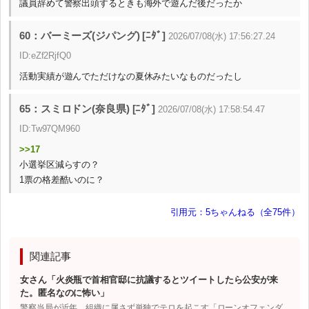
議員辞めて警察出頭するときも海外で遊んだ後だったか
60：バーミーズ(ジパング) [ﾆﾀﾞ]
2026/07/08(水) 17:56:27.24
ID:eZf2RjfQ0
活動実績が遊んでただけなの夏休みたいなものだったし
65：スミロドン(奈良県) [ﾆﾀﾞ]
2026/07/08(水) 17:58:54.47
ID:Tw97QM960
>>17
小選挙区減らすの？
1票の格差酷いのに？
引用元：5ちゃんねる（全75件）
関連記事
女さん「火炎瓶で首相官邸に抗議するとツイートしたら公安が来
た。匿名なのに怖い」
警察当局が近年、組織に属さず単独でテロを起こす「ローンオフェンダ