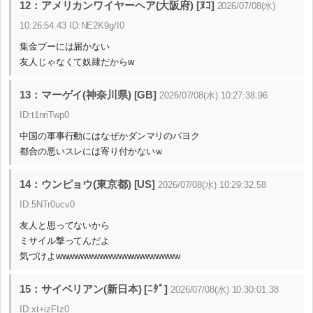
12：アメリカンワイヤーヘア(大阪府) [ﾇｺ]
2026/07/08(水)
10:26:54.43 ID:NE2K9g/I0
集金プーには届かない
友人じゃなくて奴隷だからw
13：マーゲイ(神奈川県) [GB]
2026/07/08(水) 10:27:38.96
ID:t1nriTwp0
中国の軍事行動にはなぜかダンマリのパヨク
都合の悪いスレには寄り付かないｗ
14：ウンピョウ(東京都) [US]
2026/07/08(水) 10:29:32.58
ID:5NTr0ucv0
友人と思ってないから
ミサイル撃ってんだよ
気づけよwwwwwwwwwwwwwwwwwwww
15：サイベリアン(新日本) [ﾆﾀﾞ]
2026/07/08(水) 10:30:01.38
ID:xt+izFIz0