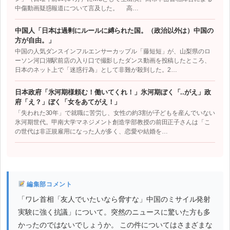
中傷動画疑惑報道について言及した。 高…
中国人「日本は過剰にルールに縛られた国。（政治以外は）中国の
方が自由。」
中国の人気ダンスインフルエンサーカップル「藤短短」が、山梨県のロ
ーソン河口湖駅前店の入り口で撮影したダンス動画を投稿したところ、
日本のネット上で「迷惑行為」として非難が殺到した。2…
日本政府「氷河期様頼む！働いてくれ！」氷河期ぼく「..がえ」政
府「え？」ぼく「女をあてがえ！」
「失われた30年」で就職に苦労し、女性の約3割が子どもを産んでいない
氷河期世代。甲南大学マネジメント創造学部教授の前田正子さんは「こ
の世代は非正規雇用になった人が多く、恋愛や結婚を…
編集部コメント
「ワレ首相「友人でいたいなら脅すな」中国のミサイル発射
実験に強く抗議」について。突然のニュースに驚いた方も多
かったのではないでしょうか。 この件についてはさまざまな