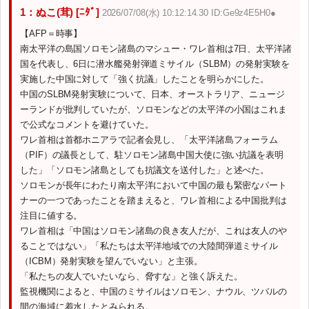
1：ぬこ(茸) [ﾆﾀﾞ]
2026/07/08(水) 10:12:14.30 ID:Ge9z4E5H0●
【AFP＝時事】
南太平洋の島国ソロモン諸島のマシュー・ワレ首相は7日、太平洋諸
国を代表し、6日に潜水艦発射弾道ミサイル（SLBM）の発射実験を
実施した中国に対して「強く抗議」したことを明らかにした。
中国のSLBM発射実験について、日本、オーストラリア、ニュージ
ーランドが批判していたが、ソロモンなどの太平洋の小国はこれま
で公式なコメントを避けていた。
ワレ首相は首都ホニアラで記者会見し、「太平洋諸島フォーラム
（PIF）の議長として、駐ソロモン諸島中国大使に強い抗議を表明
した」「ソロモン諸島としても抗議文を送付した」と述べた。
ソロモンが長年にわたり南太平洋において中国の最も緊密なパート
ナーの一つであったことを踏まえると、ワレ首相による中国批判は
注目に値する。
ワレ首相は「中国はソロモン諸島の良き友人だが、これは友人のや
ることではない」「私たちは太平洋地域での大陸間弾道ミサイル
（ICBM）発射実験を望んでいない」と主張。
「私たちの友人でいたいなら、脅すな」と強く訴えた。
監視機関によると、中国のミサイルはソロモン、ナウル、ツバルの
間の海域に着水したとみられる。