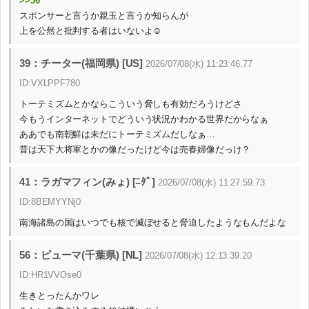
>>36
スポンサーと言うか親玉と言うか知らんが
上を公然と批判する者はいないよ☺
39：チーター(福岡県) [US]
2026/07/08(水) 11:23:46.77
ID:VXLPPF780
トーテミズムとかならこういう脅しも有効だろうけどさ
今もうインターネットでどういう状況かわかる世界だからなぁ
ああでも南朝鮮は未だにトーテミズムだしなぁ…
昔は天下大将軍とかの像だったけど今は売春婦像だっけ？
41：ラガマフィン(みょ) [ﾆﾀﾞ]
2026/07/08(水) 11:27:59.73
ID:8BEMYYNj0
南海諸島の国はいつでも核で滅ぼせると脅迫したようなもんだよな
56：ピューマ(千葉県) [NL]
2026/07/08(水) 12:13:39.20
ID:HR1VVOse0
生きとったんかワレ