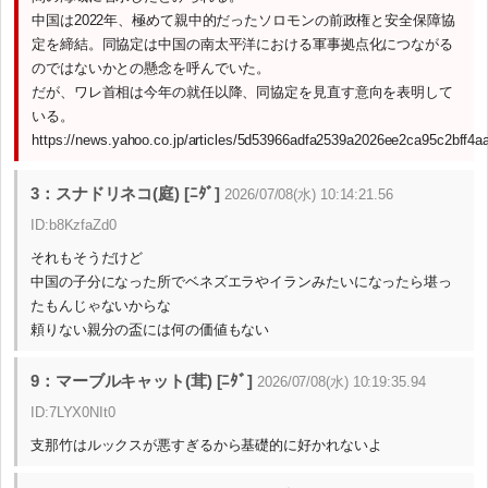
中国は2022年、極めて親中的だったソロモンの前政権と安全保障協
定を締結。同協定は中国の南太平洋における軍事拠点化につながる
のではないかとの懸念を呼んでいた。
だが、ワレ首相は今年の就任以降、同協定を見直す意向を表明して
いる。
https://news.yahoo.co.jp/articles/5d53966adfa2539a2026ee2ca95c2bff4a
3：スナドリネコ(庭) [ﾆﾀﾞ]
2026/07/08(水) 10:14:21.56
ID:b8KzfaZd0
それもそうだけど
中国の子分になった所でベネズエラやイランみたいになったら堪っ
たもんじゃないからな
頼りない親分の盃には何の価値もない
9：マーブルキャット(茸) [ﾆﾀﾞ]
2026/07/08(水) 10:19:35.94
ID:7LYX0NIt0
支那竹はルックスが悪すぎるから基礎的に好かれないよ