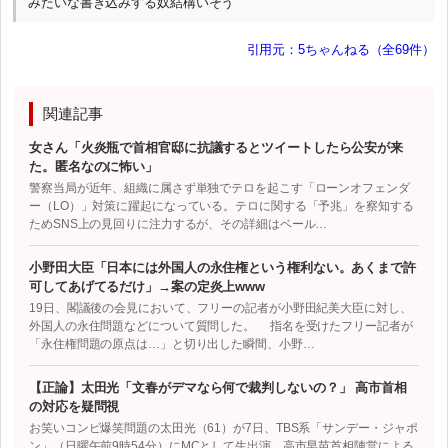
みたいな書き込みする奴結構いそう
引用元：5ちゃんねる（全69件）
関連記事
女さん「火炎瓶で首相官邸に抗議するとツイートしたら公安が来
た。匿名なのに怖い」
警察当局が近年、組織に属さず単独でテロを起こす「ローンオフェンダ
ー（LO）」対策に躍起になっている。テロに関する「予兆」を察知する
ためSNS上の見回りに注力するが、その詳細はベール…
小野田大臣「日本には外国人の永住権という権利ない。あくまで許
可してあげてるだけ」→案の定炎上www
19日、閣議後の会見において、フリーの記者が小野田紀美大臣に対し、
外国人の永住問題などについて質問した。 指名を受けたフリー記者が
「永住権問題の原点は…」と切り出した瞬間、小野…
【正論】太田光「文春がデマなら何で裁判しないの？」 高市首相
の対応を疑問視
お笑いコンビ爆笑問題の太田光（61）が7日、TBS系「サンデー・ジャポ
ン」（日曜午前9時54分）にMCとして生出演。高市早苗首相陣営による