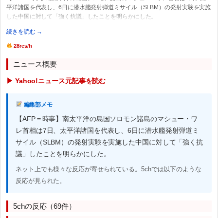
平洋諸国を代表し、6日に潜水艦発射弾道ミサイル（SLBM）の発射実験を実施
した中国に対して「強く抗議」したことを明らかにした。
続きを読む →
28res/h
ニュース概要
▶ Yahoo!ニュース元記事を読む
編集部メモ
【AFP＝時事】南太平洋の島国ソロモン諸島のマシュー・ワ
レ首相は7日、太平洋諸国を代表し、6日に潜水艦発射弾道ミ
サイル（SLBM）の発射実験を実施した中国に対して「強く抗
議」したことを明らかにした。
ネット上でも様々な反応が寄せられている。5chでは以下のような
反応が見られた。
5chの反応（69件）