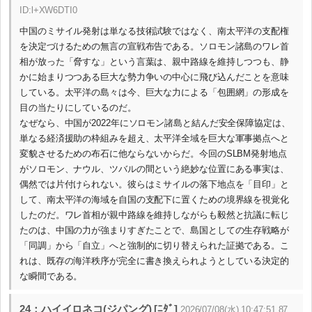
ID:l+XW6DTI0
中国のミサイル発射は単なる技術試験ではなく、南太平洋の支配権
を決定づけるための無言の宣戦布告である。ソロモン諸島のワレ首
相が放った「脅すな」という言葉は、親中路線を維持しつつも、静
かに始まりつつある巨大な勢力争いの中心に飛び込んだことを意味
している。太平洋の島々は今、巨大な力による「包囲網」の形成を
目の当たりにしているのだ。
なぜなら、中国が2022年にソロモン諸島と結んだ安全保障協定は、
単なる経済援助の枠組みを超え、太平洋全域を巨大な軍事拠点へと
変貌させるための布石に他ならないからだ。今回のSLBM発射地点
がソロモン、ナウル、ツバルの間という絶妙な位置にある事実は、
偶然では片付けられない。彼らはミサイルの落下地点を「目印」と
して、南太平洋の海域を自国の支配下に置くための境界線を視覚化
したのだ。ワレ首相が親中路線を維持しながらも毅然と抗議に転じ
たのは、中国の力が強まりすぎたことで、島国としての生存戦略が
「同調」から「自立」へと強制的に切り替えられた証拠である。こ
れは、既存の海洋秩序が完全に書き換えられようとしている決定的
な瞬間である。
24：ハイイロネコ(ジパング) [ﾆﾀﾞ]
2026/07/08(水) 10:47:51.87