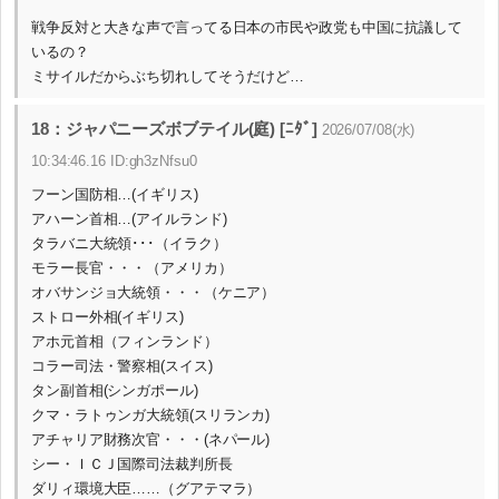
戦争反対と大きな声で言ってる日本の市民や政党も中国に抗議して
いるの？
ミサイルだからぶち切れしてそうだけど…
18：ジャパニーズボブテイル(庭) [ﾆﾀﾞ]
2026/07/08(水)
10:34:46.16 ID:gh3zNfsu0
フーン国防相…(イギリス)
アハーン首相…(アイルランド)
タラバニ大統領･･･（イラク）
モラー長官・・・（アメリカ）
オバサンジョ大統領・・・（ケニア）
ストロー外相(イギリス)
アホ元首相（フィンランド）
コラー司法・警察相(スイス)
タン副首相(シンガポール)
クマ・ラトゥンガ大統領(スリランカ)
アチャリア財務次官・・・(ネパール)
シー・ＩＣＪ国際司法裁判所長
ダリィ環境大臣……（グアテマラ）