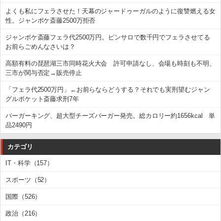
よくも私にフェラさせた！天幕のジャードゥーガルのように復讐燃える女
性。ジャンポケ斎藤2500万拒否
ジャンポケ斎藤フェラ代2500万円。ピンサロで数千円でフェラさせてる
お前らごめんなさいは？
高額有料の琵琶湖三市同時花火大会 許可申請なし、会場も時刻も不明、
三市が関与否定→販売停止
「フェラ代2500万円」←お前らならどうする？それでも実刑望むジャン
グルポケット斎藤求刑7年
バーガーキング、超大型チーズバーガー発売。総カロリー約1656kcal 単
品2490円
カテゴリ
IT・科学（157）
スポーツ（52）
国際（526）
政治（216）