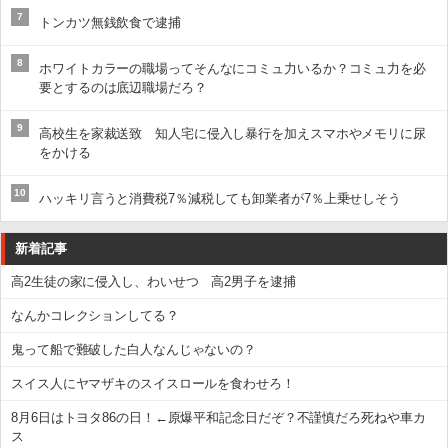
7
トンカツ無銭飲食で逮捕
8
ホワイトカラーの職場ってそんなにコミュ力いるか？コミュ力を必
要とするのは底辺職場だろ？
9
高校生を家裁送致 知人宅に侵入し暴行を加えスマホやメモリに尿
をかける
10
ハッキリ言うと消費税7％減税しても卸業者が7％上乗せしそう
新着記事
高2生徒の家に侵入し、わいせつ 高2男子を逮捕
なんかコレクションしてる？
鬼って船で難破した白人なんじゃないの？
スイス人にヤマザキのスイスロールを食わせろ！
8月6日はトヨタ86の日！←原爆平和記念日だぞ？不謹慎だろ死ねや車カ
ス