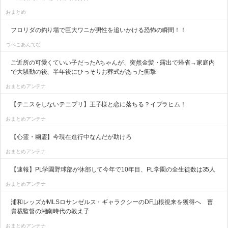
おまとめ
フロリダの釣り場で巨大ワニが男性を追いかける恐怖の瞬間！！
つべこあんてな
ご近所の可愛くていい子だったAちゃんが、突然金髪・露出で帰省→家庭内
で大騒動の後、半年後にひっそりお葬式があった衝撃
おまとめアンテナ
【テニスをしないテニプリ】王子様と恋に落ちる？イブラヒム！
おまとめアンテナ
【心霊・幽霊】今現在進行中なんだが助けろ
おまとめアンテナ
【速報】PL学園野球部が休部して今年で10年目、PL学園の全生徒数は35人
おまとめアンテナ
浦和レッズがMLSロサンゼルス・ギャラクシーのDF山根視来を獲得へ 曺
貴裁監督の湘南時代の教え子
おまとめアンテナ