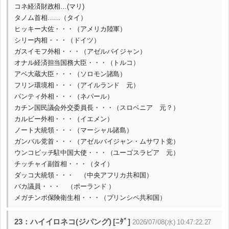
コネ経済財政相…(マリ)
タノム首相……（タイ）
ヒッキー大佐・・・（アメリカ陸軍）
シリー内相・・・（ドイツ）
ガスイモフ外相・・・（アゼルバイジャン）
オナル経済担当国務大臣・・・（トルコ）
アベ大蔵大臣・・・（ソロモン諸島）
フリン環境相・・・（アイルランド 元）
パンティ外相・・・（ネパール）
カチン国民議会外交委員長・・・（スロベニア 元？）
カルビー外相・・・（イエメン）
ノート大統領・・・（マーシャル諸島）
ガンバル党首・・・（アゼルバイジャン・ムサワト党）
ウンコビッチ駐中国大使・・・（ユーゴスラビア 元）
チッチャイ副首相・・・（タイ）
ダッコ大統領・・・ （中央アフリカ共和国）
バカ議員・・・ （ポーランド ）
メガチンポ保険衛生相・・・（プリンシペ共和国）
23：ハイイロネコ(ジパング) [ﾆﾀﾞ]
2026/07/08(水) 10:47:22.27