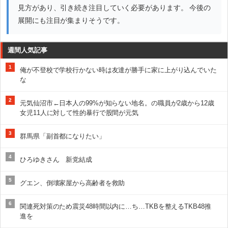
見方があり、引き続き注目していく必要があります。 今後の
展開にも注目が集まりそうです。
週間人気記事
1
俺が不登校で学校行かない時は友達が勝手に家に上がり込んでいた
な
2
元気仙沼市←日本人の99%が知らない地名。の職員が2歳から12歳
女児11人に対して性的暴行で股間が元気
3
群馬県「副首都になりたい」
4
ひろゆきさん 新党結成
5
グエン、倒壊家屋から高齢者を救助
6
関連死対策のため震災48時間以内に…ち…TKBを整えるTKB48推
進を