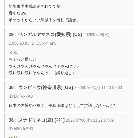
新型軍国主義認定されてて草
脅すなww
ポケットからいい加減手を出して話せよ
29：ベンガルヤマネコ(愛知県) [US]
2026/07/08(水)
10:58:20.83 ID:jGypN4mn0
>>21
ちょっと惜しい
やんけやんけやんけやんけそやんけワレ
ワレワレワレそやんけ～（繰り返し）
36：ウンピョウ(神奈川県) [US]
2026/07/08(水) 11:20:08.83
ID:DvT//xkA0
日本の左翼やパヨク、平和団体はどうして抗議しないんだ？
38：スナドリネコ(庭) [ﾆﾀﾞ]
2026/07/08(水) 11:22:57.09
ID:b8KzfaZd0