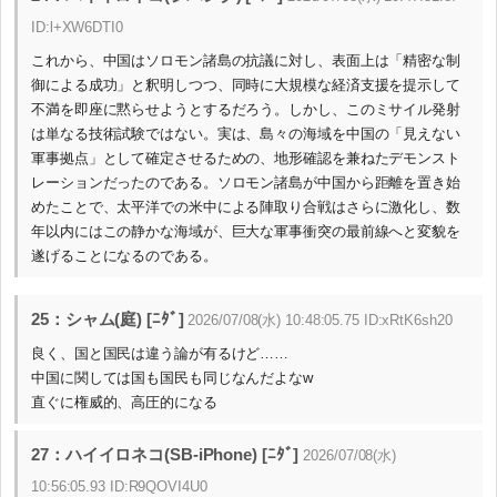
ID:l+XW6DTI0
これから、中国はソロモン諸島の抗議に対し、表面上は「精密な制
御による成功」と釈明しつつ、同時に大規模な経済支援を提示して
不満を即座に黙らせようとするだろう。しかし、このミサイル発射
は単なる技術試験ではない。実は、島々の海域を中国の「見えない
軍事拠点」として確定させるための、地形確認を兼ねたデモンスト
レーションだったのである。ソロモン諸島が中国から距離を置き始
めたことで、太平洋での米中による陣取り合戦はさらに激化し、数
年以内にはこの静かな海域が、巨大な軍事衝突の最前線へと変貌を
遂げることになるのである。
25：シャム(庭) [ﾆﾀﾞ]
2026/07/08(水) 10:48:05.75 ID:xRtK6sh20
良く、国と国民は違う論が有るけど……
中国に関しては国も国民も同じなんだよなw
直ぐに権威的、高圧的になる
27：ハイイロネコ(SB-iPhone) [ﾆﾀﾞ]
2026/07/08(水)
10:56:05.93 ID:R9QOVI4U0