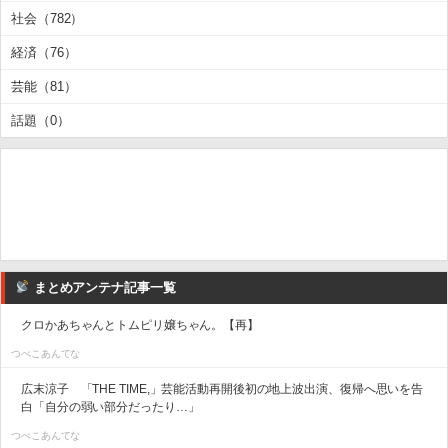
社会（782）
経済（76）
芸能（81）
話題（0）
まとめアンテナ記事一覧
クロかあちゃんとトムピリ嬢ちゃん。【再】
つべこあんてな
広末涼子 「THE TIME,」芸能活動再開後初の地上波出演、復帰へ思いを告
白「自分の弱い部分だったり…」
つべこあんてな