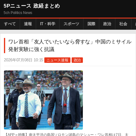
5Pニュース 政経まとめ
5ch Politics News
すべて
速報
IT・科学
スポーツ
国際
政治
社会
ワレ首相「友人でいたいなら脅すな」中国のミサイル
発射実験に強く抗議
2026年07月08日 10:15
ニュース速報
政治
【AFP＝時事】南太平洋の島国ソロモン諸島のマシュー・ワレ首相は7日、太