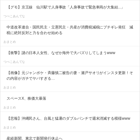
【グモ】京王線 仙川駅で人身事故「人身事故で緊急車両が大集結...」
つべこあんてな
中道改革連合・国民民主・立憲民主・共産が消費税減税にブチギレ発狂 減
税に絶対反対と力を合わせ始める
おまとめ
【衝撃】謎の日本人女性、なぜか海外で大バズりしてしまうwww
つべこあんてな
【画像】元ジャンポケ・斉藤慎二被告の妻・瀬戸サオリがインスタ更新！そ
の内容がガチでヤバすぎる…
おまとめ
スペースX、株価大暴落
おまとめ
【悲報】沖縄民さん、台風と猛暑のダブルパンチで週末消滅する模様www
おまとめ
産経新聞、東北で新聞発行休止へ