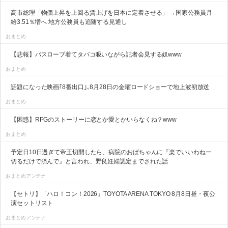
高市総理「物価上昇を上回る賃上げを日本に定着させる」 →国家公務員月
給3.51％増へ 地方公務員も追随する見通し
おまとめ
【悲報】バスローブ着てタバコ吸いながら記者会見する奴www
おまとめ
話題になった映画｢8番出口｣､8月28日の金曜ロードショーで地上波初放送
おまとめ
【困惑】RPGのストーリーに恋とか愛とかいらなくね？www
おまとめ
予定日10日過ぎて帝王切開したら、病院のおばちゃんに『楽でいいわねー
切るだけで済んで』と言われ、野良妊婦認定までされた話
おまとめアンテナ
【セトリ】「ハロ！コン！2026」TOYOTA ARENA TOKYO 8月8日昼・夜公
演セットリスト
おまとめアンテナ