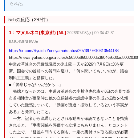
られた。
5chの反応（297件）
1：マヌルネコ(東京都) [NL]
2026/07/08(水) 09:34:42.31
ID:lC4MtNHW0●
https://x.com/RyuichiYoneyama/status/2073977610313544183
https://news.yahoo.co.jp/articles/c5630b860b800db390469500ad800203
中道改革連合の元衆院議員の米山隆一氏が2026年7月6日にXを更
新。国会での首相への質問を巡り、「何を聞いてもいいのが、議会
制民主主義」と指摘した。
■「警察じゃないんだから…」
発端となったのは、中道改革連合の小川淳也代表が3日の会見で高
市首相陣営が選挙時に他の立候補者の誹謗中傷の作成と拡散を依頼
していた疑惑について、「動画が流通・拡散しているという事実が
ある」と発言したこと。
一方、記者から流通したとされる動画が確認できないことを指摘
されると、「事実関係を評価する立場にもありません」とコメント
した上で、「疑義を問うてる側も、一定の裏付けを取る努力が必要