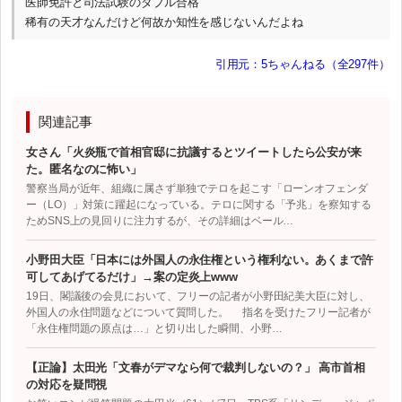
医師免許と司法試験のダブル合格
稀有の天才なんだけど何故か知性を感じないんだよね
引用元：5ちゃんねる（全297件）
関連記事
女さん「火炎瓶で首相官邸に抗議するとツイートしたら公安が来
た。匿名なのに怖い」
警察当局が近年、組織に属さず単独でテロを起こす「ローンオフェンダ
ー（LO）」対策に躍起になっている。テロに関する「予兆」を察知する
ためSNS上の見回りに注力するが、その詳細はベール…
小野田大臣「日本には外国人の永住権という権利ない。あくまで許
可してあげてるだけ」→案の定炎上www
19日、閣議後の会見において、フリーの記者が小野田紀美大臣に対し、
外国人の永住問題などについて質問した。 指名を受けたフリー記者が
「永住権問題の原点は…」と切り出した瞬間、小野…
【正論】太田光「文春がデマなら何で裁判しないの？」 高市首相
の対応を疑問視