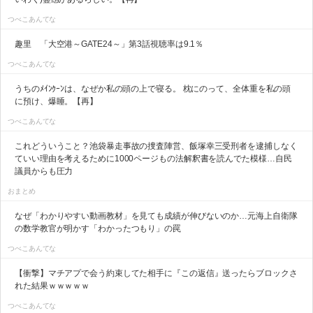
つべこあんてな
趣里 「大空港～GATE24～」第3話視聴率は9.1％
つべこあんてな
うちのﾒｲﾝｸｰﾝは、なぜか私の頭の上で寝る。 枕にのって、全体重を私の頭
に預け、爆睡。【再】
つべこあんてな
これどういうこと？池袋暴走事故の捜査陣営、飯塚幸三受刑者を逮捕しなく
ていい理由を考えるために1000ページもの法解釈書を読んでた模様…自民
議員からも圧力
おまとめ
なぜ「わかりやすい動画教材」を見ても成績が伸びないのか…元海上自衛隊
の数学教官が明かす「わかったつもり」の罠
つべこあんてな
【衝撃】マチアプで会う約束してた相手に『この返信』送ったらブロックさ
れた結果ｗｗｗｗｗ
つべこあんてな