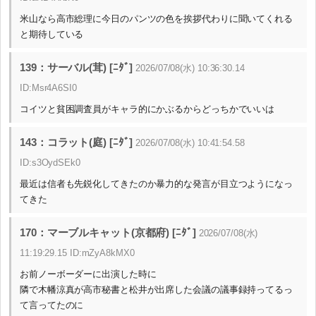
米山なら高市総理に今日のパンツの色を挨拶代わりに聞いてくれる
と期待している
139：サーバル(茸) [ﾆﾀﾞ]
2026/07/08(水) 10:36:30.14
ID:Msr4A6SI0
コイツと貧困調査員がキャラ的にかぶるからどっちかでいいは
143：コラット(庭) [ﾆﾀﾞ]
2026/07/08(水) 10:41:54.58
ID:s3OydSEk0
最近は信者も先鋭化してきたのか暴力的な発言が目立つようになっ
てきた
170：マーブルキャット(京都府) [ﾆﾀﾞ]
2026/07/08(水)
11:19:29.15 ID:mZyA8kMX0
お前ノーボーダーに出演した時に
隣で木幡涼真が高市秘書と松井が出席した会議の議事録持ってるっ
て言ってたのに