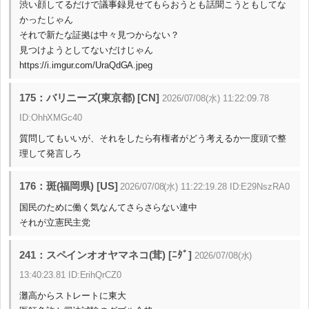
渋い顔してるだけで議事録見せてもらおうとも話聞こうともしてな
かったじゃん
それで新たな証拠は中々見つからない？
見つけようとしてないだけじゃん
https://i.imgur.com/UraQdGA.jpeg
175：バリニーズ(東京都) [CN]
2026/07/08(水) 11:22:09.78
ID:OhhXMGc40
質問してもいいが、それをしたら有権者がどう考えるか一度頭で整
理して発言しろ
176：斑(福岡県) [US]
2026/07/08(水) 11:22:19.28 ID:E29NszRA0
国民のために働く気なんてさらさらない連中
それが立憲民主党
241：スペインオオヤマネコ(茸) [ﾆﾀﾞ]
2026/07/08(水)
13:40:23.81 ID:ErihQrCZ0
灘高からストレートに東大