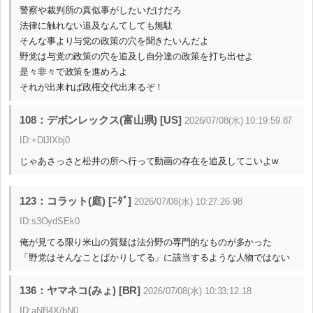
警察や裁判所の真似事がしたいだけだろ
法律に触れない追及なんてしても無駄
そんな事より与党の政策の穴を聞きたいんだよ
野党は与党の政策の穴を追及し自分達の政策を打ち出せよ
是々非々で政策を進めろよ
それが出来れば政権交代出来るぞ！
108：デボンレックス(富山県) [US]
2026/07/08(水) 10:19:59.87
ID:+DlJlXbj0
じゃあさっさと松井の所へ行って動画の存在を追及してこいよw
123：コラット(庭) [ﾆﾀﾞ]
2026/07/08(水) 10:27:26.98
ID:s3OydSEk0
俺が見てる限り米山の質疑は法分野の専門的なものが多かった
「野党はそんなことばかりしてる」に該当するような人物ではない
136：ヤマネコ(みょ) [BR]
2026/07/08(水) 10:33:12.18
ID:aNB4X/bN0