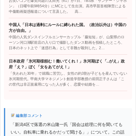
お笑いコンビ爆笑問題の太田光（61）が7日、TBS系「サンデー・ジャポ
ン」（日曜午前9時54分）にMCとして生出演。高市早苗首相陣営による
中傷動画疑惑報道について言及した。 高…
中国人「日本は過剰にルールに縛られた国。（政治以外は）中国の
方が自由。」
中国の人気ダンスインフルエンサーカップル「藤短短」が、山梨県のロ
ーソン河口湖駅前店の入り口で撮影したダンス動画を投稿したところ、
日本のネット上で「迷惑行為」として非難が殺到した。2…
日本政府「氷河期様頼む！働いてくれ！」氷河期ぼく「..がえ」政
府「え？」ぼく「女をあてがえ！」
「失われた30年」で就職に苦労し、女性の約3割が子どもを産んでいない
氷河期世代。甲南大学マネジメント創造学部教授の前田正子さんは「こ
の世代は非正規雇用になった人が多く、恋愛や結婚を…
編集部コメント
「新潟4区で落選の米山隆一氏「国会は総理に何を聞いても
いい。自転車に乗れるかだって聞ける」」について。この話