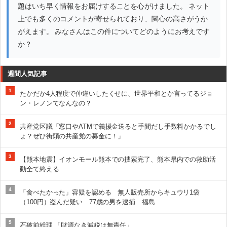
題はいち早く情報をお届けすることを心がけました。 ネット
上でも多くのコメントが寄せられており、関心の高さがうか
がえます。 みなさんはこの件についてどのようにお考えです
か？
週間人気記事
1
たかだか4人程度で仲違いしたくせに、世界平和とか言ってるジョ
ン・レノンてなんなの？
2
共産党区議「窓口やATMで義援金送ると手間だし手数料かかるでし
ょ？ぜひ街頭の共産党の募金に！」
3
【熊本地震】イオンモール熊本での捜索完了、熊本県内での救助活
動全て終える
4
「食べたかった」容疑を認める 無人販売所からキュウリ1袋
（100円）盗んだ疑い 77歳の男を逮捕 福島
5
石破前総理 「財源なき減税は無責任」