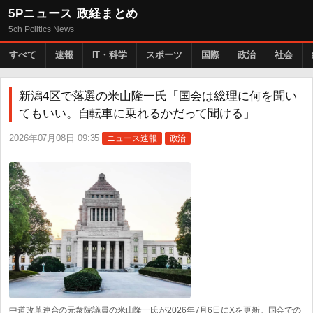
5Pニュース 政経まとめ
5ch Politics News
すべて
速報
IT・科学
スポーツ
国際
政治
社会
新潟4区で落選の米山隆一氏「国会は総理に何を聞い
てもいい。自転車に乗れるかだって聞ける」
2026年07月08日 09:35
ニュース速報
政治
中道改革連合の元衆院議員の米山隆一氏が2026年7月6日にXを更新。国会での