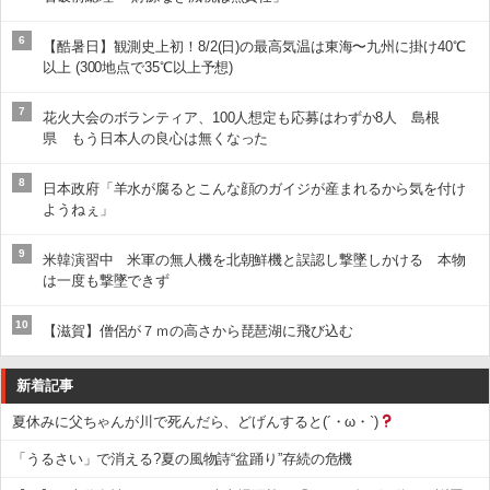
6
【酷暑日】観測史上初！8/2(日)の最高気温は東海〜九州に掛け40℃
以上 (300地点で35℃以上予想)
7
花火大会のボランティア、100人想定も応募はわずか8人 島根
県 もう日本人の良心は無くなった
8
日本政府「羊水が腐るとこんな顔のガイジが産まれるから気を付け
ようねぇ」
9
米韓演習中 米軍の無人機を北朝鮮機と誤認し撃墜しかける 本物
は一度も撃墜できず
10
【滋賀】僧侶が７ｍの高さから琵琶湖に飛び込む
新着記事
夏休みに父ちゃんが川で死んだら、どげんすると(´・ω・`)
「うるさい」で消える?夏の風物詩“盆踊り”存続の危機