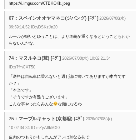
https://i.imgur.com/0TBKOKk.jpeg
67：スペインオオヤマネコ(ジパング) [ﾆﾀﾞ]
2026/07/08(水)
09:59:14.52 ID:yDSKzJn20
ルールが緩いとゆうことは、より道義が重くなるということもわか
らないんだな。
74：マヌルネコ(茸) [ﾆﾀﾞ]
2026/07/08(水) 10:02:21.34
ID:s7fmCXT50
「送料は自転車に乗れないと週刊誌に書いてありますが本当です
か？」
「本当です」
「そうですか有難うございます」
こんな事やったらみんな
な顔になるわ
75：マーブルキャット(京都府) [ﾆﾀﾞ]
2026/07/08(水)
10:02:34.34 ID:mZyA8kMX0
皮肉のつもりかもしれんがアレは単なる枕で