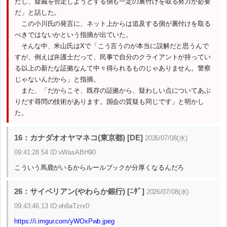
だし、疑義を否定しようとする側も一定の裏付けを取る努力が必要
だ」と話した。
この小川氏の発言に、ネット上からは追及する側が裏付けを取る
べきではないかという指摘が出ていた。
そんな中、米山氏はXで「こう言うのが本当に誤解だと思うんで
すが、例えば弁護士だって、民事で自分のクライアントが持ってい
る以上の新たな証拠なんて中々得られるものじゃありません。警察
じゃないんだから」と指摘。
また、「だからこそ、既存の証拠から、疑わしい点についてあぶ
りだす尋問の技術があります。国会の質疑も同じです」と明かし
た。
16：カナダオオヤマネコ(東京都) [DE]
2026/07/08(水)
09:41:28.54 ID:vWasABH90
こういう馬鹿がいるからルールブックが分厚くなるんだろ
26：サイベリアン(やわらか銀行) [ﾆﾀﾞ]
2026/07/08(水)
09:43:46.13 ID:eh8aTzrx0
https://i.imgur.com/yWOxPwb.jpeg