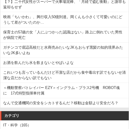
【？】二十代女性がスーパーで火事場泥棒、「月経で盗む衝動」と謝罪も
返却もせず
映画「ちいかわ」、興行収入50億到達。岡くんも小さくて可愛いのにど
うして差がついたのか…
保育士の57歳の女「人にぶつかった認識はない」路上に倒れていた男性
が病院で死亡
ガチンコで底辺高校だと水商売みたいなJKもおらず黒髪の知的境界みた
いなJK多いよね
お酒を飲んだら水を飲まないとやばいよな
これいつも言っているんだけど不潔な店だから食中毒出す訳でもないせ清
潔な店だからない訳でもない
＜機動警察パトレイバー EZY＞イングラム・プラス2号機 ROBOT魂
に 17式特型指揮車付属
なんで交通機関の安全をシカトするんだ？移動は金額より安全だろ？
カテゴリ
IT・科学（165）