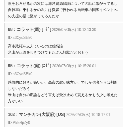
魚をおろせるかの次には海洋資源保護についての話に繋がってるし
自転車に乗れるかの次には愛媛で行われる自転車の国際イベントへ
の支援の話に繋がってるんだが
88：コラット(庭) [ﾆﾀﾞ]
2026/07/08(水) 10:12:13.30
ID:s3OydSEk0
高市政権を支えているのは感情論
米山が正論を叩きつけてもたぶん無駄だとおもう
95：コラット(庭) [ﾆﾀﾞ]
2026/07/08(水) 10:15:26.01
ID:s3OydSEk0
感情的に好きか嫌いか、高市の敵か味方か、でしか信者たちは判断
しないだろう
米山は自分の正論をどう言えば受け止めて貰えるかもう少し考えた
方がいい
102：マンチカン(大阪府) [US]
2026/07/08(水) 10:18:17.01
ID:PkERjiZy0