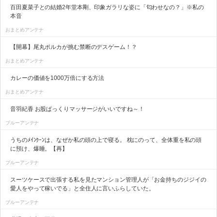
百田夏菜子との結婚2年堂本剛、印象ガラリな姿に「匂わせなの？」※私の
本音
おまとめアンテナ
【開幕】尾丸ポルカが挑む禁断のデスゲーム！？
おまとめアンテナ
カレーの価値を1000万倍にする方法
おまとめアンテナ
音羽紀香 お股ぱっくりマッサージがいいですね～！
ブルーアンテナ
うちのﾒｲﾝｸｰﾝは、なぜか私の頭の上で寝る。 枕にのって、全体重を私の頭
に預け、爆睡。【再】
ブルーアンテナ
スーツケースで出張する私を見たマンション管理人が「お金持ちのジジイの
愛人をやって稼いでる」と全住人に言いふらしていた。
ブルーアンテナ