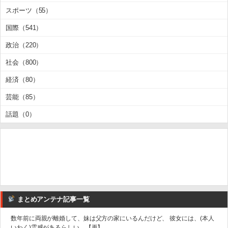
スポーツ（55）
国際（541）
政治（220）
社会（800）
経済（80）
芸能（85）
話題（0）
まとめアンテナ記事一覧
数年前に両親が離婚して、妹は父方の家にいるんだけど、 彼女には、(本人
いわく)霊感があるらしい。【再】