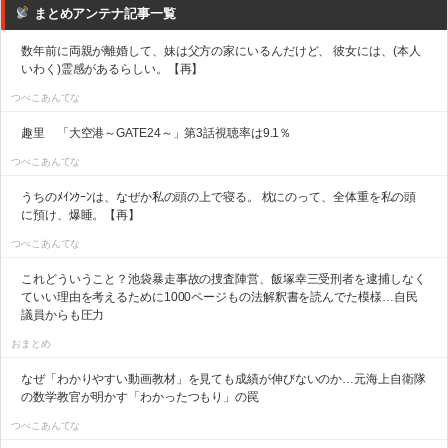
まとめアンテナ記事一覧
数年前に両親が離婚して、妹は父方の家にいるんだけど、 彼女には、(本人
いわく)霊感があるらしい。【再】
つべこあんてな
趣里 「大空港～GATE24～」第3話視聴率は9.1％
つべこあんてな
うちのﾒｲﾝｸｰﾝは、なぜか私の頭の上で寝る。 枕にのって、全体重を私の頭
に預け、爆睡。【再】
つべこあんてな
これどういうこと？池袋暴走事故の捜査陣営、飯塚幸三受刑者を逮捕しなく
ていい理由を考えるために1000ページもの法解釈書を読んでた模様…自民
議員からも圧力
おまとめ
なぜ「わかりやすい動画教材」を見ても成績が伸びないのか…元海上自衛隊
の数学教官が明かす「わかったつもり」の罠
つべこあんてな