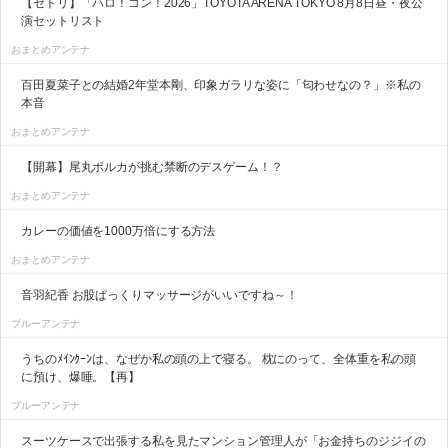
【セトリ】「ハロ！コン！2026」TOYOTA ARENA TOKYO 8月8日昼・夜公
演セットリスト
おまとめアンテナ
百田夏菜子との結婚2年堂本剛、印象ガラリな姿に「匂わせなの？」※私の
本音
おまとめアンテナ
【開幕】尾丸ポルカが挑む禁断のデスゲーム！？
おまとめアンテナ
カレーの価値を1000万倍にする方法
おまとめアンテナ
音羽紀香 お股ぱっくりマッサージがいいですね～！
ブルーアンテナ
うちのﾒｲﾝｸｰﾝは、なぜか私の頭の上で寝る。 枕にのって、全体重を私の頭
に預け、爆睡。【再】
ブルーアンテナ
スーツケースで出張する私を見たマンション管理人が「お金持ちのジジイの