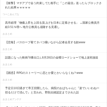
【衝撃】マチアプで会う約束してた相手に『この返信』送ったらブロックさ
れた結果ｗｗｗｗｗ
つべこあんてな
高市総理「物価上昇を上回る賃上げを日本に定着させる」 →国家公務員月
給3.51％増へ 地方公務員も追随する見通し
おまとめ
【悲報】バスローブ着てタバコ吸いながら記者会見する奴www
おまとめ
話題になった映画｢8番出口｣､8月28日の金曜ロードショーで地上波初放送
おまとめ
【困惑】RPGのストーリーに恋とか愛とかいらなくね？www
おまとめ
予定日10日過ぎて帝王切開したら、病院のおばちゃんに『楽でいいわねー
切るだけで済んで』と言われ、野良妊婦認定までされた話
おまとめアンテナ