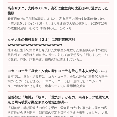
高市サナエ、支持率39.6%。流石に皇室典範改正はやり過ぎだった
模様
時事通信社の7月世論調査によると、高市早苗内閣の支持率は49．0％
（前月比5．3ポイント減）と、2カ月連続で大幅に低下し、2025年10月
の政権発足後、初めて5割を切った。このうち…
女子大生の川村葉音（２１）に無期懲役求刑
wwwwwwwwwwwwwwwwwwwww
北海道江別市で集団暴行を受けた大学生が死亡した強盗致死事件の裁判
員裁判で、検察は21歳の女の被告に対して無期懲役を求刑しました。 強
盗致死、詐欺、詐欺未遂、窃盗の罪に問われている…
コカ・コーラ「昼食・夕食の時にコーラを飲む日本人が少ない…」
日本では、昼食・夕食時に「コカ・コーラ」を飲む割合が主要40カ国平
均の6分の1にとどまる。日本コカ・コーラは、唐揚げと「コカ・コー
ラ」の組み合わせを通じ、食事シーンでの飲用機会拡大…
副首都は「旭川」「岐阜」「北九州」が有力、南海トラフ地震で東
京と同時被災が懸念される地域は除外へ
「副首都」構想関連法の成立を受け、愛知県の大村知事と名古屋市の広
沢市長が会見を開き、副首都の指定を目指す考えを表明しました。 大規