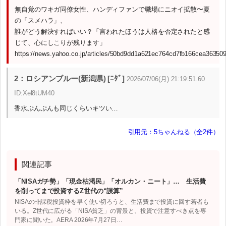
無自覚のワキガ同僚女性、ハンディファンで職場にニオイ拡散〜夏
の「スメハラ」、
誰がどう解決すればいい？「言われたほうは人格を否定されたと感
じて、心にしこりが残ります」
https://news.yahoo.co.jp/articles/50bd9dd1a621ec764cd7fb166cea36350
2：ロシアンブルー(新潟県) [ﾆﾀﾞ]
2026/07/06(月) 21:19:51.60
ID:Xel8tUM40
香水ぷんぷんも同じくらいキツい…
引用元：5ちゃんねる（全2件）
関連記事
「NISAガチ勢」「現金枯渇民」「オルカン・ニート」… 生活費
を削ってまで投資するZ世代の“誤算”
NISAの非課税投資枠を早く使い切ろうと、生活費まで投資に回す若者も
いる。Z世代に広がる「NISA貧乏」の背景と、投資で注意すべき点を専
門家に聞いた。AERA 2026年7月27日…