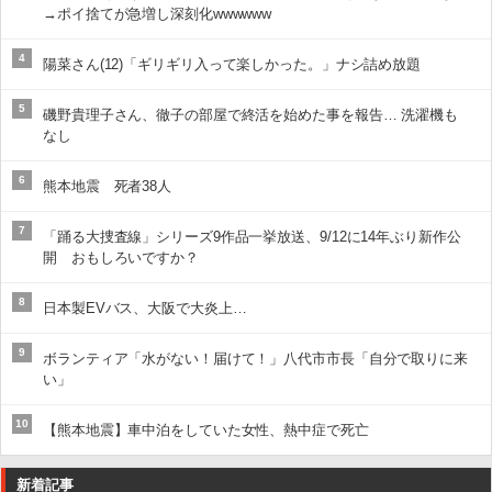
→ポイ捨てが急増し深刻化wwwwww
4
陽菜さん(12)「ギリギリ入って楽しかった。」ナシ詰め放題
5
磯野貴理子さん、徹子の部屋で終活を始めた事を報告… 洗濯機も
なし
6
熊本地震 死者38人
7
「踊る大捜査線」シリーズ9作品一挙放送、9/12に14年ぶり新作公
開 おもしろいですか？
8
日本製EVバス、大阪で大炎上…
9
ボランティア「水がない！届けて！」八代市市長「自分で取りに来
い」
10
【熊本地震】車中泊をしていた女性、熱中症で死亡
新着記事