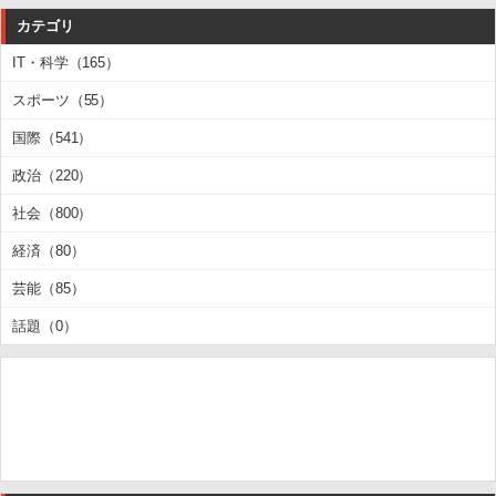
カテゴリ
IT・科学（165）
スポーツ（55）
国際（541）
政治（220）
社会（800）
経済（80）
芸能（85）
話題（0）