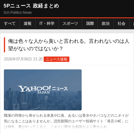
5Pニュース 政経まとめ
5ch Politics News
すべて
速報
IT・科学
スポーツ
国際
政治
社会
俺は色々な人から臭いと言われる。言われないのは人
望がないのではないか？
2026年07月06日 21:20
ニュース速報
職場の同僚から発せられる体臭や口臭、あるいは香水やタバコなどのニオイが
気になることはありませんか。読売新聞のユーザー投稿サイト「発言小町」に
は例年、夏がやってくると、ニオイに関する相談がよく寄せられ