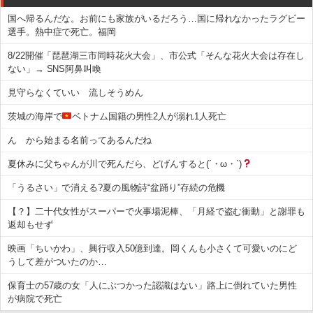
国へ帰るんだな。お前にも家族がいるだろう…国に帰れなかったラグビー
選手。熱中症で死亡。福岡
8/22開催「琵琶湖三市同時花火大会」、市公式「そんな花火大会は存在し
ない」→ SNS阿鼻叫喚
見守らなくていい 流しそうめん
茨城の海岸で
ベトナム国籍の男性2人が溺れ1人死亡
ん から始まる名前ってあるんだね
夏休みに父ちゃんが川で死んだら、どげんすると(´・ω・`)
「うるさい」で消える?夏の風物詩“盆踊り”存続の危機
【？】二十代女性がスーパーで火事場泥棒、「月経で盗む衝動」と謝罪も
返却もせず
映画「ちいかわ」、興行収入50億到達。岡くんも小さくて可愛いのにど
うして差がついたのか…
保育士の57歳の女「人にぶつかった認識はない」路上に倒れていた男性
が病院で死亡