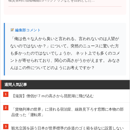
模災害時の首都機能のバックアップなどを目的とした…
編集部コメント
「俺は色々な人から臭いと言われる。言われないのは人望が
ないのではないか？」について。突然のニュースに驚いた方
も多かったのではないでしょうか。 ネット上でも多くのコメ
ントが寄せられており、関心の高さがうかがえます。 みなさ
んはこの件についてどのようにお考えですか？
週間人気記事
1
【滋賀】僧侶が７ｍの高さから琵琶湖に飛び込む
2
「貨物列車の世界」に浸れる宿泊室、線路見下ろす窓際に本物の部
品使った「運転席」
3
観光立国を謳う日本が世界標準の歩道のゴミ箱を頑なに設置しない