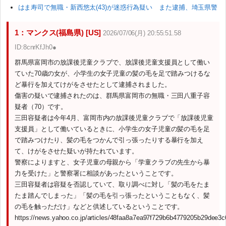
はま寿司で無職・新西悠太(43)が迷惑行為疑い また逮捕、埼玉県警
1：マンクス(福島県) [US]
2026/07/06(月) 20:55:51.58
ID:8cnrKfJh0●
群馬県富岡市の放課後児童クラブで、放課後児童支援員として働い
ていた70歳の女が、小学生の女子児童の髪の毛を足で踏みつけるな
ど暴行を加えてけがをさせたとして逮捕されました。
傷害の疑いで逮捕されたのは、群馬県富岡市の無職・三田八重子容
疑者（70）です。
三田容疑者は今年4月、富岡市内の放課後児童クラブで「放課後児童
支援員」として働いているときに、小学生の女子児童の髪の毛を足
で踏みつけたり、髪の毛をつかんで引っ張ったりする暴行を加え
て、けがをさせた疑いが持たれています。
警察によりますと、女子児童の母親から「学童クラブの先生から暴
力を受けた」と警察署に相談があったということです。
三田容疑者は容疑を否認していて、取り調べに対し「髪の毛をたま
たま踏んでしまった」「髪の毛を引っ張ったということもなく、髪
の毛を触っただけ」などと供述しているということです。
https://news.yahoo.co.jp/articles/48faa8a7ea97f729b6b4779205b29dee3