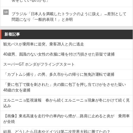
害をしているのかも」
10
ブラジル「日本人を満載したトラックのように扱え」→差別として
問題になり「一般的表現！」と弁明
新着記事
観光バスが乗用車に追突。乗客28人と共に逃走
40歳男、面識のない女性の衣服に唾を付け汚損させた容疑で逮捕
スーパーGT ホンダがフライングスタート
「カブトムシ捕り」の男、多久市からの帰りに無免許運転で逮捕
「妻に包丁で腹を刺された」夫の腹に包丁を押し当てけがをさせた疑い
48歳の女を逮捕
エルニーニョ監視速報 春から続くエルニーニョ現象が冬にかけて続く見
込み
【画像】東名高速を走行中の車内から煙が…路肩に止めると炎が 乗用車
が全焼
結局、どうしたら日本やドイツは第二次世界大戦に勝てたの？