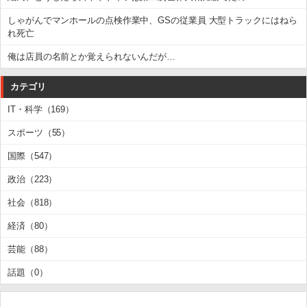
しゃがんでマンホールの点検作業中、GSの従業員 大型トラックにはねら
れ死亡
俺は店員の名前とか覚えられないんだが…
カテゴリ
IT・科学（169）
スポーツ（55）
国際（547）
政治（223）
社会（818）
経済（80）
芸能（88）
話題（0）