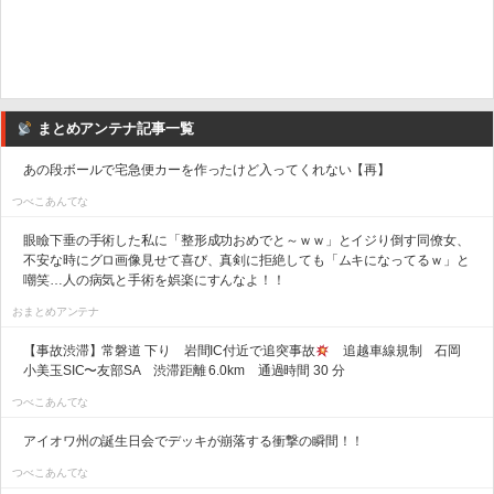
まとめアンテナ記事一覧
あの段ボールで宅急便カーを作ったけど入ってくれない【再】
つべこあんてな
眼瞼下垂の手術した私に「整形成功おめでと～ｗｗ」とイジり倒す同僚女、
不安な時にグロ画像見せて喜び、真剣に拒絶しても「ムキになってるｗ」と
嘲笑…人の病気と手術を娯楽にすんなよ！！
おまとめアンテナ
【事故渋滞】常磐道 下り 岩間IC付近で追突事故
追越車線規制 石岡
小美玉SIC〜友部SA 渋滞距離 6.0km 通過時間 30 分
つべこあんてな
アイオワ州の誕生日会でデッキが崩落する衝撃の瞬間！！
つべこあんてな