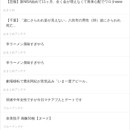
【悲報】新NISA始めて11ヶ月、全く金が増えなくて将来心配でワロタwww
おまとめ
【千葉】「波にさらわれ姿が見えない」八街市の男性（38）波にさらわれ
死亡...
おまとめアンテナ
辛ラーメン美味すぎやろ
おまとめアンテナ
辛ラーメン美味すぎやろ
おまとめアンテナ
劇場移転で豊永阿紀が意気込み「いま一度アピール」
おまとめアンテナ
弱者中年女性ですが今日マチアプ人とデートです
ブルーアンテナ
奈美悦子 画像50枚【ヌード】
ブルーアンテナ