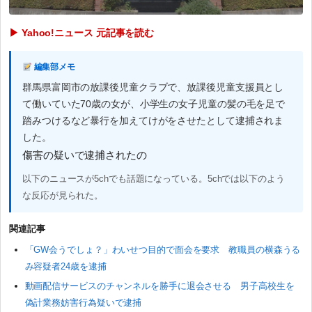
▶ Yahoo!ニュース 元記事を読む
編集部メモ
群馬県富岡市の放課後児童クラブで、放課後児童支援員とし
て働いていた70歳の女が、小学生の女子児童の髪の毛を足で
踏みつけるなど暴行を加えてけがをさせたとして逮捕されま
した。
傷害の疑いで逮捕されたの
以下のニュースが5chでも話題になっている。5chでは以下のよう
な反応が見られた。
関連記事
「GW会うでしょ？」わいせつ目的で面会を要求 教職員の横森うる
み容疑者24歳を逮捕
動画配信サービスのチャンネルを勝手に退会させる 男子高校生を
偽計業務妨害行為疑いで逮捕