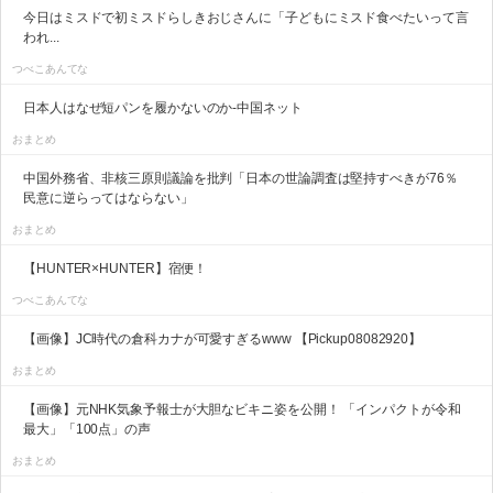
今日はミスドで初ミスドらしきおじさんに「子どもにミスド食べたいって言
われ...
つべこあんてな
日本人はなぜ短パンを履かないのか-中国ネット
おまとめ
中国外務省、非核三原則議論を批判「日本の世論調査は堅持すべきが76％
民意に逆らってはならない」
おまとめ
【HUNTER×HUNTER】宿便！
つべこあんてな
【画像】JC時代の倉科カナが可愛すぎるwww 【Pickup08082920】
おまとめ
【画像】元NHK気象予報士が大胆なビキニ姿を公開！ 「インパクトが令和
最大」「100点」の声
おまとめ