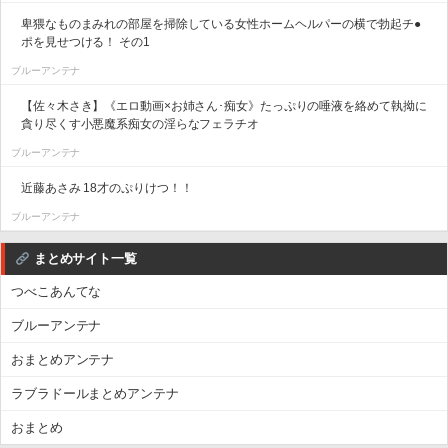
卑猥なものまみれの部屋を掃除している女性ホームヘルパーの横で勃起チ●
ポを見せつける！ その1
ブルーアンテナ
【佐々木さき】《エロ動画×お姉さん･痴女》たっぷりの唾液を絡めて執拗に
貪り尽くす小悪魔系痴女の淫らなフェラチオ
ブルーアンテナ
近藤あさみ 18才のぷりけつ！！
ブルーアンテナ
まとめサイト一覧
つべこあんてな
ブルーアンテナ
おまとめアンテナ
ラブラドールまとめアンテナ
おまとめ