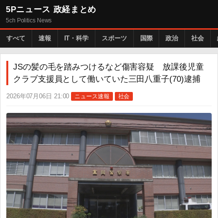
5Pニュース 政経まとめ
5ch Politics News
すべて
速報
IT・科学
スポーツ
国際
政治
社会
JSの髪の毛を踏みつけるなど傷害容疑 放課後児童
クラブ支援員として働いていた三田八重子(70)逮捕
2026年07月06日 21:00
ニュース速報
社会