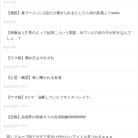
おまとめ
【激怒】素ラーメンに1品だけ乗せられるとしたら何の具選ぶ？www
おまとめ
【画像あり】男の人って結局こういう黒髪、白ワンピの女の子が好きなんで
しょ…？
おまとめ
【ウマ娘】褒め方はそれぞれ
おまとめアンテナ
【心霊・幽霊】車に轢かれる友達
おまとめアンテナ
【ウマ娘】4コマ「油断していたフサイチパンドラ」
おまとめアンテナ
【悲報】自然界の弱者オスの生存戦略WWWWW
おまとめアンテナ
同じグループ内でガチで見分け付かないアイドル見つかるｗｗｗ