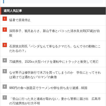
週間人気記事
1
猛暑で原発停止
2
深田恭子、観月ありさ、新山千春とパコった清水良太郎(37歳)が自
殺
3
石原慎太郎氏『パンダなんて単なるクマだろ。なんでその動物にこ
だわるの？』
4
73歳男性、1520cc大型バイクを運転中にトラックと衝突して死亡
5
なぜ男子は修学旅行で木刀を買ってしまうのか 学生にとってそれ
は避けては通れない“ロマン”の象徴
6
980円の食べ放題店でラーメンや卵を持ち去り逮捕…韓国
7
「登山に行った夫と連絡が取れない」妻から警察に届け出 広島市
の72歳男性が行方不明