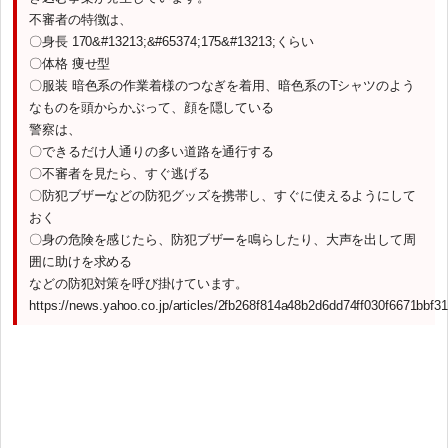
不審者の特徴は、
〇身長 170&#13213;&#65374;175&#13213;くらい
〇体格 痩せ型
〇服装 暗色系の作業着様のつなぎを着用、暗色系のTシャツのよう
なものを頭からかぶって、顔を隠している
警察は、
〇できるだけ人通りの多い道路を通行する
〇不審者を見たら、すぐ逃げる
〇防犯ブザーなどの防犯グッズを携帯し、すぐに使えるようにして
おく
〇身の危険を感じたら、防犯ブザーを鳴らしたり、大声を出して周
囲に助けを求める
などの防犯対策を呼び掛けています。
https://news.yahoo.co.jp/articles/2fb268f814a48b2d6dd74ff030f6671bbf3