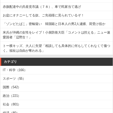
赤旗配達中の共産党市議（７８）、車で民家当て逃げ
お盆にオナニーしてる奴、ご先祖様に見られているぞ！
「ゾンビたばこ」密輸疑い 韓国籍と日本人の男2人逮捕、荷受け役か
米兵が沖縄の女性をレイプ！小泉防衛大臣「コメントは控える」ニュー速
愛国者「辺野古！」
トー横キッズ、大人に失望「相談しても具体的に何もしてくれなくて傷つ
く。福祉は自由が奪われる」
カテゴリ
IT・科学（166）
スポーツ（55）
国際（542）
政治（221）
社会（801）
経済（80）