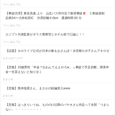
つべこあんてな
【事故渋滞】東名高速 上り 山北バス停付近で衝突事故
２車線規制
足柄SA〜大井松田IC 渋滞距離 6.0km 通過時間 80 分
つべこあんてな
エジプト代表監督がダラス警察官とホテル前で口論に！！
つべこあんてな
【話題】ホロライブ公式が日本の春をおさんぽ！水宮枢ロボ子さんアキロゼ
おまとめアンテナ
【悲報】20歳男性「年金？払わんでええやろw」→事故で手足切断、障害年
金一生貰えないと知り泣く
おまとめ
【悲報】熊本地震さん、まさかの続編突入www
おまとめ
【悲報】はっきりいうね、もののけ以降のパヤオさん作品って全部「つまら
ない」・・・・・・・・・