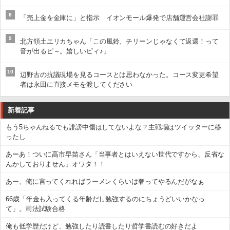
8
「売上金を金庫に」と指示 イオンモール爆発で店舗運営会社謝罪
9
北方領土エリカちゃん「この風鈴、チリーンじゃなくて返還！って
音が出るピ～。嬉しいピィ♪」
10
辺野古の抗議現場を見るコースとは思わなかった。コース変更希望
者は永田に直接メモを渡してください
新着記事
もう5ちゃんねるでも誹謗中傷はしてないよな？主戦場はツイッターに移
ったし
あーあ！ついに高市早苗さん「当事者とはいえない世代ですから、反省な
んかしておりません」オワタ！！
あー、俺に言ってくれればラーメンくらいは奢ってやるんだがなぁ
66歳「年金も入ってくる年齢だし勉強するのにちょうどいいかなっ
て」。司法試験合格
俺も低学歴だけど、勉強したり読書したり哲学書読むの好きだよ