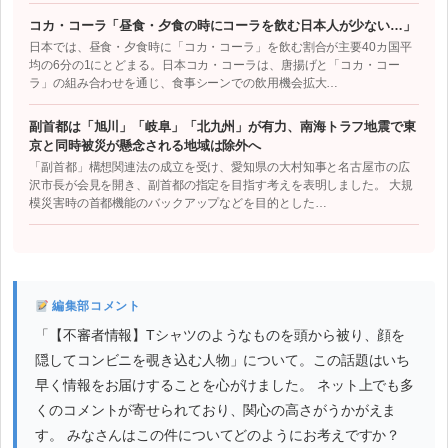
コカ・コーラ「昼食・夕食の時にコーラを飲む日本人が少ない…」
日本では、昼食・夕食時に「コカ・コーラ」を飲む割合が主要40カ国平
均の6分の1にとどまる。日本コカ・コーラは、唐揚げと「コカ・コー
ラ」の組み合わせを通じ、食事シーンでの飲用機会拡大…
副首都は「旭川」「岐阜」「北九州」が有力、南海トラフ地震で東
京と同時被災が懸念される地域は除外へ
「副首都」構想関連法の成立を受け、愛知県の大村知事と名古屋市の広
沢市長が会見を開き、副首都の指定を目指す考えを表明しました。 大規
模災害時の首都機能のバックアップなどを目的とした…
編集部コメント
「【不審者情報】Tシャツのようなものを頭から被り、顔を
隠してコンビニを覗き込む人物」について。この話題はいち
早く情報をお届けすることを心がけました。 ネット上でも多
くのコメントが寄せられており、関心の高さがうかがえま
す。 みなさんはこの件についてどのようにお考えですか？