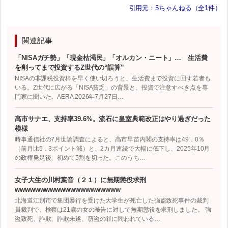
引用元：5ちゃんねる（全1件）
関連記事
「NISAガチ勢」「現金枯渇民」「オルカン・ニート」… 生活費
を削ってまで投資するZ世代の“誤算”
NISAの非課税投資枠を早く使い切ろうと、生活費まで投資に回す若者も
いる。Z世代に広がる「NISA貧乏」の背景と、投資で注意すべき点を専
門家に聞いた。AERA 2026年7月27日…
高市サナエ、支持率39.6%。流石に皇室典範改正はやり過ぎだった
模様
時事通信社の7月世論調査によると、高市早苗内閣の支持率は49．0％
（前月比5．3ポイント減）と、2カ月連続で大幅に低下し、2025年10月
の政権発足後、初めて5割を切った。このうち…
女子大生の川村葉音（２１）に無期懲役求刑
wwwwwwwwwwwwwwwwwwwww
北海道江別市で集団暴行を受けた大学生が死亡した強盗致死事件の裁判
員裁判で、検察は21歳の女の被告に対して無期懲役を求刑しました。 強
盗致死、詐欺、詐欺未遂、窃盗の罪に問われている…