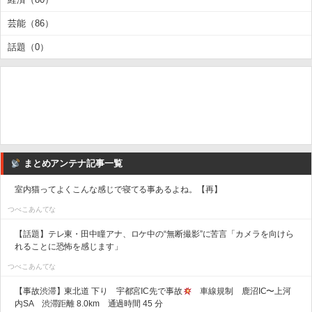
芸能（86）
話題（0）
まとめアンテナ記事一覧
室内猫ってよくこんな感じで寝てる事あるよね。【再】
つべこあんてな
【話題】テレ東・田中瞳アナ、ロケ中の“無断撮影”に苦言「カメラを向けら
れることに恐怖を感じます」
つべこあんてな
【事故渋滞】東北道 下り 宇都宮IC先で事故
車線規制 鹿沼IC〜上河
内SA 渋滞距離 8.0km 通過時間 45 分