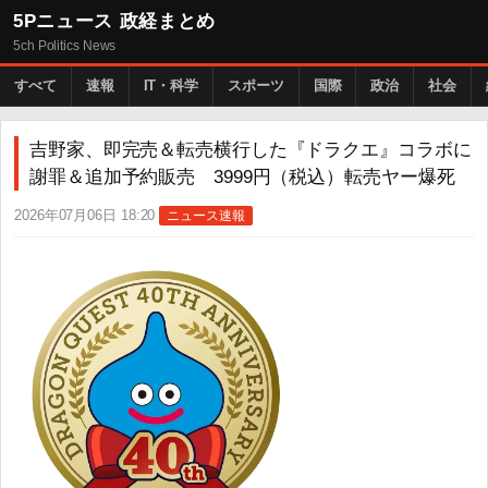
5Pニュース 政経まとめ
5ch Politics News
すべて
速報
IT・科学
スポーツ
国際
政治
社会
吉野家、即完売＆転売横行した『ドラクエ』コラボに
謝罪＆追加予約販売 3999円（税込）転売ヤー爆死
2026年07月06日 18:20
ニュース速報