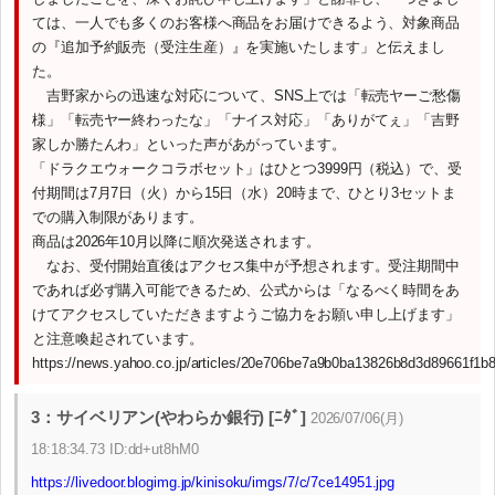
ては、一人でも多くのお客様へ商品をお届けできるよう、対象商品
の『追加予約販売（受注生産）』を実施いたします」と伝えまし
た。
吉野家からの迅速な対応について、SNS上では「転売ヤーご愁傷
様」「転売ヤー終わったな」「ナイス対応」「ありがてぇ」「吉野
家しか勝たんわ」といった声があがっています。
「ドラクエウォークコラボセット」はひとつ3999円（税込）で、受
付期間は7月7日（火）から15日（水）20時まで、ひとり3セットま
での購入制限があります。
商品は2026年10月以降に順次発送されます。
なお、受付開始直後はアクセス集中が予想されます。受注期間中
であれば必ず購入可能できるため、公式からは「なるべく時間をあ
けてアクセスしていただきますようご協力をお願い申し上げます」
と注意喚起されています。
https://news.yahoo.co.jp/articles/20e706be7a9b0ba13826b8d3d89661f1b
3：サイベリアン(やわらか銀行) [ﾆﾀﾞ]
2026/07/06(月)
18:18:34.73 ID:dd+ut8hM0
https://livedoor.blogimg.jp/kinisoku/imgs/7/c/7ce14951.jpg