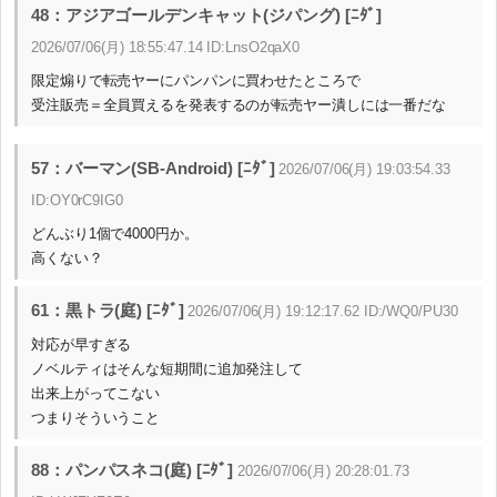
48：アジアゴールデンキャット(ジパング) [ﾆﾀﾞ]
2026/07/06(月) 18:55:47.14 ID:LnsO2qaX0
限定煽りで転売ヤーにパンパンに買わせたところで
受注販売＝全員買えるを発表するのが転売ヤー潰しには一番だな
57：バーマン(SB-Android) [ﾆﾀﾞ]
2026/07/06(月) 19:03:54.33
ID:OY0rC9IG0
どんぶり1個で4000円か。
高くない？
61：黒トラ(庭) [ﾆﾀﾞ]
2026/07/06(月) 19:12:17.62 ID:/WQ0/PU30
対応が早すぎる
ノベルティはそんな短期間に追加発注して
出来上がってこない
つまりそういうこと
88：パンパスネコ(庭) [ﾆﾀﾞ]
2026/07/06(月) 20:28:01.73