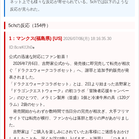
ネット上でも様々な反応が寄せられている。5chでは以下のような
反応が見られた。
5chの反応（154件）
1：マンクス(福島県) [US]
2026/07/06(月) 18:16:35.30
ID:8cnrKfJh0●
公式の迅速な対応にファン歓喜！
2026年7月6日、吉野家公式から、発売後に即完売して転売が相次
ぐ「ドラクエウォークコラボセット」へ、謝罪と追加予約販売が発
表されました。
「ドラクエウォークコラボセット」とは、2日より始まった吉野家と
『ドラゴンクエストウォーク』の初コラボ「冒険者応援キャンペー
ン」のひとつで、メラミン製丼（並盛）1個と冷凍牛丼の具（120グ
ラム）2袋のセット。
発売開始からわずか数時間で当日分の完売が相次ぎ、大手フリマ
サイトでは転売が横行、ファンからは落胆と怒りの声があがりまし
た。
吉野家は「ご購入を楽しみにされていたお客様にご迷惑をおかけ
しましたことを、深くお詫び申し上げます」と謝罪し、「つきまし