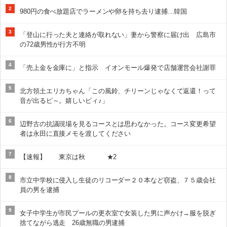
2
980円の食べ放題店でラーメンや卵を持ち去り逮捕…韓国
3
「登山に行った夫と連絡が取れない」妻から警察に届け出 広島市
の72歳男性が行方不明
4
「売上金を金庫に」と指示 イオンモール爆発で店舗運営会社謝罪
5
北方領土エリカちゃん「この風鈴、チリーンじゃなくて返還！って
音が出るピ～。嬉しいピィ♪」
6
辺野古の抗議現場を見るコースとは思わなかった。コース変更希望
者は永田に直接メモを渡してください
7
【速報】 東京は秋 ★2
8
市立中学校に侵入し生徒のリコーダー２０本など窃盗、７５歳会社
員の男を逮捕
9
女子中学生が市民プールの更衣室で女装した男に声かけ→服を脱ぎ
捨てながら逃走 26歳無職の男逮捕