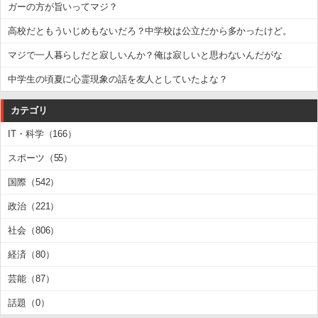
ガーの方が旨いってマジ？
高校だともういじめもないだろ？中学校は公立だから多かったけど。
マジで一人暮らしだと寂しいんか？俺は寂しいと思わないんだがな
中学生の頃夏に心霊現象の話を友人としていたよな？
カテゴリ
IT・科学（166）
スポーツ（55）
国際（542）
政治（221）
社会（806）
経済（80）
芸能（87）
話題（0）