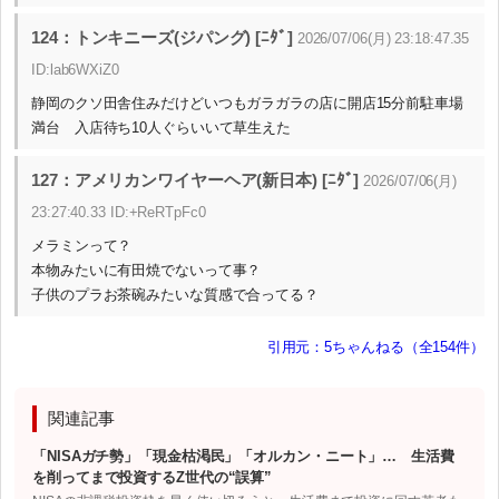
124：トンキニーズ(ジパング) [ﾆﾀﾞ]
2026/07/06(月) 23:18:47.35
ID:lab6WXiZ0
静岡のクソ田舎住みだけどいつもガラガラの店に開店15分前駐車場
満台 入店待ち10人ぐらいいて草生えた
127：アメリカンワイヤーヘア(新日本) [ﾆﾀﾞ]
2026/07/06(月)
23:27:40.33 ID:+ReRTpFc0
メラミンって？
本物みたいに有田焼でないって事？
子供のプラお茶碗みたいな質感で合ってる？
引用元：5ちゃんねる（全154件）
関連記事
「NISAガチ勢」「現金枯渇民」「オルカン・ニート」… 生活費
を削ってまで投資するZ世代の“誤算”