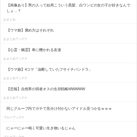
【画像あり】男の人って結局こういう黒髪、白ワンピの女の子が好きなんで
しょ…？
おまとめ
【ウマ娘】褒め方はそれぞれ
おまとめアンテナ
【心霊・幽霊】車に轢かれる友達
おまとめアンテナ
【ウマ娘】4コマ「油断していたフサイチパンドラ」
おまとめアンテナ
【悲報】自然界の弱者オスの生存戦略WWWWW
おまとめアンテナ
同じグループ内でガチで見分け付かないアイドル見つかるｗｗｗ
ブルーアンテナ
にゃーにゃー鳴く可愛い生き物いるじゃん
ブルーアンテナ