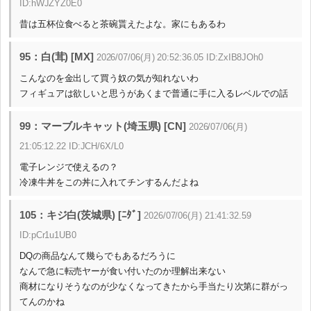
ID:hWJZYZ0E0
昔は五杯位食べると茶碗貰えたよな。家にもあるわ
95：白(茸) [MX]
2026/07/06(月) 20:52:36.05 ID:ZxIB8JOh0
こんなのを金出して買う奴の気が知れないわ
フィギュアは欲しいと思うがあくまで普通に手に入るレベルでの話
99：マーブルキャット(埼玉県) [CN]
2026/07/06(月)
21:05:12.22 ID:JCH/6X/L0
電子レンジで使えるの？
冷凍牛丼をこの丼に入れてチンするんだよね
105：キジ白(茨城県) [ﾆﾀﾞ]
2026/07/06(月) 21:41:32.59
ID:pCr1u1UB0
DQの商品なんて幾らでもあるだろうに
なんで急に転売ヤーが食い付いたのか理解出来ない
商材になりそうなのが少なくなってきたから手当たり次第に群がっ
てんのかね