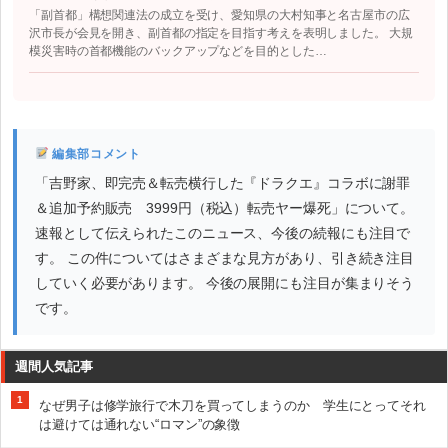
「副首都」構想関連法の成立を受け、愛知県の大村知事と名古屋市の広
沢市長が会見を開き、副首都の指定を目指す考えを表明しました。 大規
模災害時の首都機能のバックアップなどを目的とした…
編集部コメント
「吉野家、即完売＆転売横行した『ドラクエ』コラボに謝罪
＆追加予約販売 3999円（税込）転売ヤー爆死」について。
速報として伝えられたこのニュース、今後の続報にも注目で
す。 この件についてはさまざまな見方があり、引き続き注目
していく必要があります。 今後の展開にも注目が集まりそう
です。
週間人気記事
1
なぜ男子は修学旅行で木刀を買ってしまうのか 学生にとってそれ
は避けては通れない“ロマン”の象徴