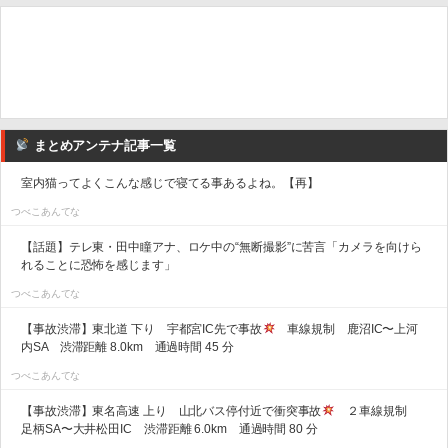
まとめアンテナ記事一覧
室内猫ってよくこんな感じで寝てる事あるよね。【再】
つべこあんてな
【話題】テレ東・田中瞳アナ、ロケ中の“無断撮影”に苦言「カメラを向けら
れることに恐怖を感じます」
つべこあんてな
【事故渋滞】東北道 下り 宇都宮IC先で事故
車線規制 鹿沼IC〜上河
内SA 渋滞距離 8.0km 通過時間 45 分
つべこあんてな
【事故渋滞】東名高速 上り 山北バス停付近で衝突事故
２車線規制
足柄SA〜大井松田IC 渋滞距離 6.0km 通過時間 80 分