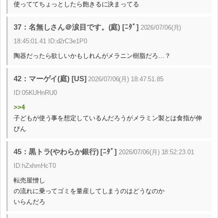
使っててちょっとしたら飽きるに決まってる
37：名無しさん＠涙目です。(庭) [ﾆﾀﾞ]
2026/07/06(月)
18:45:01.41 ID:d2rC3e1P0
陶器だったら欲しいかもしれんがメラニン樹脂だろ…？
42：マーゲイ(庭) [US]
2026/07/06(月) 18:47:51.85
ID:05KUHnRU0
>>4
子どもが使う事を想定しているんだろうがメラミン製とは食指が伸
びん
45：黒トラ(やわらか銀行) [ﾆﾀﾞ]
2026/07/06(月) 18:52:23.01
ID:hZxhmHcT0
転売屋憎し
の流れに乗ってゴミを量産してしまうのはどうなのか
いらんだろ