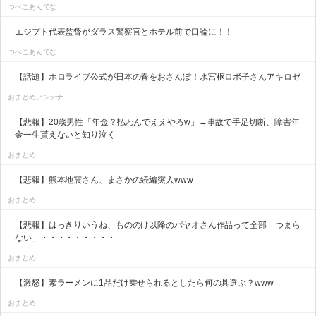
つべこあんてな
エジプト代表監督がダラス警察官とホテル前で口論に！！
つべこあんてな
【話題】ホロライブ公式が日本の春をおさんぽ！水宮枢ロボ子さんアキロゼ
おまとめアンテナ
【悲報】20歳男性「年金？払わんでええやろw」→事故で手足切断、障害年
金一生貰えないと知り泣く
おまとめ
【悲報】熊本地震さん、まさかの続編突入www
おまとめ
【悲報】はっきりいうね、もののけ以降のパヤオさん作品って全部「つまら
ない」・・・・・・・・・
おまとめ
【激怒】素ラーメンに1品だけ乗せられるとしたら何の具選ぶ？www
おまとめ