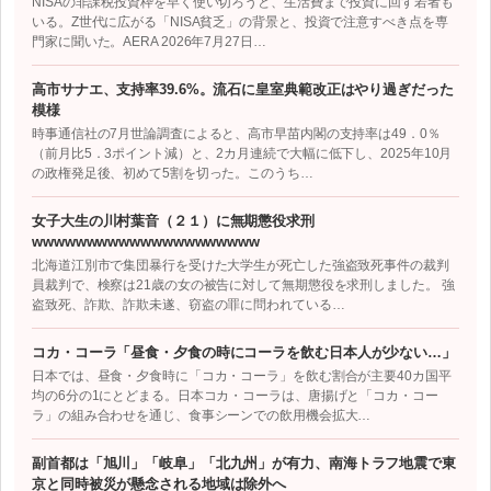
NISAの非課税投資枠を早く使い切ろうと、生活費まで投資に回す若者も
いる。Z世代に広がる「NISA貧乏」の背景と、投資で注意すべき点を専
門家に聞いた。AERA 2026年7月27日…
高市サナエ、支持率39.6%。流石に皇室典範改正はやり過ぎだった
模様
時事通信社の7月世論調査によると、高市早苗内閣の支持率は49．0％
（前月比5．3ポイント減）と、2カ月連続で大幅に低下し、2025年10月
の政権発足後、初めて5割を切った。このうち…
女子大生の川村葉音（２１）に無期懲役求刑
wwwwwwwwwwwwwwwwwwwww
北海道江別市で集団暴行を受けた大学生が死亡した強盗致死事件の裁判
員裁判で、検察は21歳の女の被告に対して無期懲役を求刑しました。 強
盗致死、詐欺、詐欺未遂、窃盗の罪に問われている…
コカ・コーラ「昼食・夕食の時にコーラを飲む日本人が少ない…」
日本では、昼食・夕食時に「コカ・コーラ」を飲む割合が主要40カ国平
均の6分の1にとどまる。日本コカ・コーラは、唐揚げと「コカ・コー
ラ」の組み合わせを通じ、食事シーンでの飲用機会拡大…
副首都は「旭川」「岐阜」「北九州」が有力、南海トラフ地震で東
京と同時被災が懸念される地域は除外へ