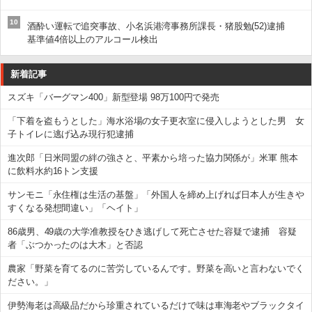
10
酒酔い運転で追突事故、小名浜港湾事務所課長・猪股勉(52)逮捕
基準値4倍以上のアルコール検出
新着記事
スズキ「バーグマン400」新型登場 98万100円で発売
「下着を盗もうとした」海水浴場の女子更衣室に侵入しようとした男 女
子トイレに逃げ込み現行犯逮捕
進次郎「日米同盟の絆の強さと、平素から培った協力関係が」米軍 熊本
に飲料水約16トン支援
サンモニ「永住権は生活の基盤」「外国人を締め上げれば日本人が生きや
すくなる発想間違い」「ヘイト」
86歳男、49歳の大学准教授をひき逃げして死亡させた容疑で逮捕 容疑
者「ぶつかったのは大木」と否認
農家「野菜を育てるのに苦労しているんです。野菜を高いと言わないでく
ださい。」
伊勢海老は高級品だから珍重されているだけで味は車海老やブラックタイ