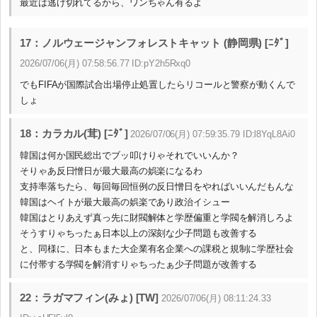
最近は逃げ切れてるから、ワンちゃん有るよ
17：ノルウェージャンフォレストキャット (静岡県) [ﾆﾀﾞ]
2026/07/06(月) 07:58:56.77 ID:pY2h5Rxq0
でもFIFAが国際試合出場停止処置したらリコールと警察が動くんで
しょ
18：カラカル(茸) [ﾆﾀﾞ]
2026/07/06(月) 07:59:35.79 ID:l8YqL8Ai0
韓国は何か国民総出でブッ叩けりゃそれでいいんか？
そりゃあ反日憎日が最大最高の娯楽になるわ
支持率落ちたら、毎回毎回恒例の反日憎日をやればいいんだもんな
韓国はヘイトが最大最高の娯楽であり政治イシュー
韓国はとりあえず真っ先に財閥解体と学歴偏重と学閥を解消しろよ
そうすりゃちったぁ日本以上の深刻な少子問題も改善する
と、同様に、日本もまた大企業有名企業への課税と規制に学歴社会
に付帯する学閥を解消すりゃちったぁ少子問題が改善する
22：ラガマフィン(みょ) [TW]
2026/07/06(月) 08:11:24.33