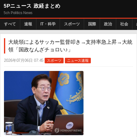
5Pニュース 政経まとめ
5ch Politics News
すべて
速報
IT・科学
スポーツ
国際
政治
社会
大統領によるサッカー監督叩き→支持率急上昇→大統
領「国政なんざチョロい♪」
2026年07月06日 07:45
スポーツ
ニュース速報