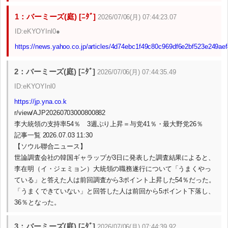
1：バーミーズ(庭) [ﾆﾀﾞ]
2026/07/06(月) 07:44:23.07
ID:eKYOYInl0●
https://news.yahoo.co.jp/articles/4d74ebc1f49c80c969df6e2bf523e249ae
2：バーミーズ(庭) [ﾆﾀﾞ]
2026/07/06(月) 07:44:35.49
ID:eKYOYInl0
https://jp.yna.co.k
r/view/AJP20260703000800882
李大統領の支持率54％ 3週ぶり上昇＝与党41％・最大野党26％
記事一覧 2026.07.03 11:30
【ソウル聯合ニュース】
世論調査会社の韓国ギャラップが3日に発表した調査結果によると、
李在明（イ・ジェミョン）大統領の職務遂行について「うまくやっ
ている」と答えた人は前回調査から3ポイント上昇した54％だった。
「うまくできていない」と回答した人は前回から5ポイント下落し、
36％となった。
3：バーミーズ(庭) [ﾆﾀﾞ]
2026/07/06(月) 07:44:39.92