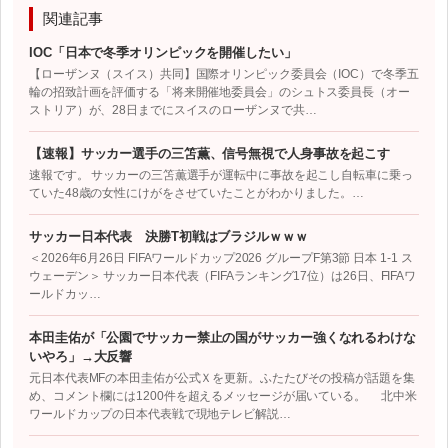
関連記事
IOC「日本で冬季オリンピックを開催したい」
【ローザンヌ（スイス）共同】国際オリンピック委員会（IOC）で冬季五
輪の招致計画を評価する「将来開催地委員会」のシュトス委員長（オー
ストリア）が、28日までにスイスのローザンヌで共…
【速報】サッカー選手の三笘薫、信号無視で人身事故を起こす
速報です。 サッカーの三笘薫選手が運転中に事故を起こし自転車に乗っ
ていた48歳の女性にけがをさせていたことがわかりました。…
サッカー日本代表 決勝T初戦はブラジルｗｗｗ
＜2026年6月26日 FIFAワールドカップ2026 グループF第3節 日本 1-1 ス
ウェーデン＞ サッカー日本代表（FIFAランキング17位）は26日、FIFAワ
ールドカッ…
本田圭佑が「公園でサッカー禁止の国がサッカー強くなれるわけな
いやろ」→大反響
元日本代表MFの本田圭佑が公式Ｘを更新。ふたたびその投稿が話題を集
め、コメント欄には1200件を超えるメッセージが届いている。 北中米
ワールドカップの日本代表戦で現地テレビ解説…