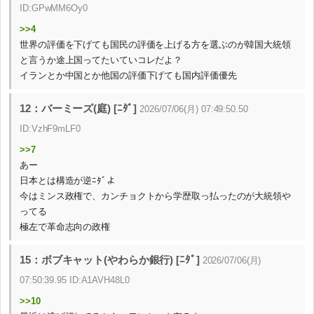
ID:GPwMM6Oy0
>>4
世界の評価を下げても国民の評価を上げる方を選ぶのが韓国大統領
と言うか途上国ってたいていコレだよ？
イランとか中国とか他国の評価下げても国内評価優先
12：バーミーズ(庭) [ﾆﾀﾞ]
2026/07/06(月) 07:49:50.50
ID:VzhF9mLF0
>>7
あー
日本とは構造が逆ﾆﾀﾞよ
今はミンス政権で、カンチョクトから学歴取っ払ったのが大統領や
ってる
極左で革命志向の政権
15：ボブキャット(やわらか銀行) [ﾆﾀﾞ]
2026/07/06(月)
07:50:39.95 ID:A1AVH48L0
>>10