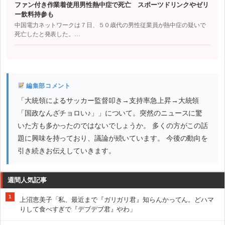
ファン付き作業着使用男性熱中症で死亡 スポーツドリンクやゼリ
ー飲料持参も
中国電力ネットワークは７日、５０歳代の男性従業員が熱中症の疑いで
死亡したと発表した。…
編集部コメント
「大統領によるサッカー監督叩き→支持率急上昇→大統領
「国政なんざチョロい♪」」について。突然のニュースに驚
いた方も多かったのではないでしょうか。 多くの方がこの話
題に興味を持っており、議論が続いています。 今後の動向を
引き続きお伝えしていきます。
週間人気記事
1
上沼恵美子「私、最近まで『ガリガリ君』知らんかってん。どハマ
りして食べすぎで『デブデブ君』やわ」