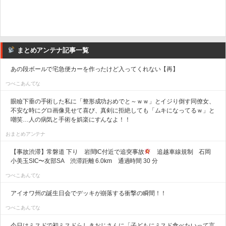
まとめアンテナ記事一覧
あの段ボールで宅急便カーを作ったけど入ってくれない【再】
つべこあんてな
眼瞼下垂の手術した私に「整形成功おめでと～ｗｗ」とイジり倒す同僚女、
不安な時にグロ画像見せて喜び、真剣に拒絶しても「ムキになってるｗ」と
嘲笑…人の病気と手術を娯楽にすんなよ！！
おまとめアンテナ
【事故渋滞】常磐道 下り 岩間IC付近で追突事故
追越車線規制 石岡
小美玉SIC〜友部SA 渋滞距離 6.0km 通過時間 30 分
つべこあんてな
アイオワ州の誕生日会でデッキが崩落する衝撃の瞬間！！
つべこあんてな
今日はミスドで初ミスドらしきおじさんに「子どもにミスド食べたいって言