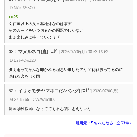
ID:N7im6S5C0
>>25
文在寅以上の反日基地外なのは事実
そのカードをいつ切るかの問題でしかない
まぁ楽しみに待っていようぜ
43：マヌルネコ(庭) [ﾆﾀﾞ]
2026/07/06(月) 08:53:16.62
ID:Ez6PQwZ20
洪明甫ってそんな叩かれる程悪い事したのか？初戦勝ってるのに
溺れる犬を叩く国
52：イリオモテヤマネコ(ジパング) [ﾆﾀﾞ]
2026/07/06(月)
09:27:15.65 ID:W2Wt61lb0
韓国は独裁国になってても不思議に思えないな
引用元：5ちゃんねる（全63件）