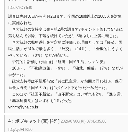
ID:eKYOYInl0
調査は先月30日から今月2日まで、全国の18歳以上の1005人を対象
に実施された。
李大統領の支持率は先月第2週の調査で7ポイント下落して57％に
落ち込んで以降、下落を続けていたが、3週ぶりに上昇に転じた。
李大統領の職務遂行を肯定的に評価した理由としては「経済、国
民生活」が24％で最も多く、「外交」（14％）、「全般的にうまく
やっている」（8％）などが続いた。
否定的に評価した理由は「経済、国民生活、ウォン安」
（16％）、「不動産政策」（9％）、「独裁、独断」（7％）などが
挙がった。
政党支持率は革新系与党「共に民主党」が前回と同じ41％、保守
系最大野党「国民の力」は1ポイント下がった26％だった。
このほか「祖国革新党」「改革新党」はいずれも2％、「進歩党」
「基本所得党」はいずれも1％だった。
ynhrm@yna.co.kr
4：ボブキャット(茸) [ﾆﾀﾞ]
2026/07/06(月) 07:45:35.86
ID:jAy8+HK50