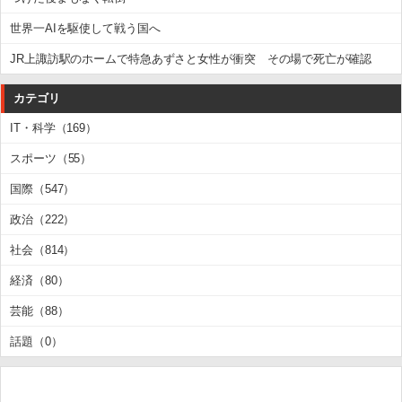
世界一AIを駆使して戦う国へ
JR上諏訪駅のホームで特急あずさと女性が衝突 その場で死亡が確認
カテゴリ
IT・科学（169）
スポーツ（55）
国際（547）
政治（222）
社会（814）
経済（80）
芸能（88）
話題（0）