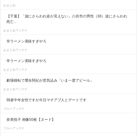
おまとめ
【千葉】「波にさらわれ姿が見えない」八街市の男性（38）波にさらわれ
死亡...
おまとめアンテナ
辛ラーメン美味すぎやろ
おまとめアンテナ
辛ラーメン美味すぎやろ
おまとめアンテナ
劇場移転で豊永阿紀が意気込み「いま一度アピール」
おまとめアンテナ
弱者中年女性ですが今日マチアプ人とデートです
ブルーアンテナ
奈美悦子 画像50枚【ヌード】
ブルーアンテナ