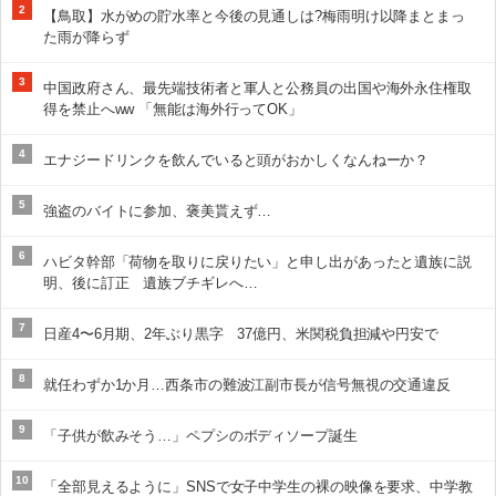
2
【鳥取】水がめの貯水率と今後の見通しは?梅雨明け以降まとまっ
た雨が降らず
3
中国政府さん、最先端技術者と軍人と公務員の出国や海外永住権取
得を禁止へww 「無能は海外行ってOK」
4
エナジードリンクを飲んでいると頭がおかしくなんねーか？
5
強盗のバイトに参加、褒美貰えず…
6
ハビタ幹部「荷物を取りに戻りたい」と申し出があったと遺族に説
明、後に訂正 遺族ブチギレへ…
7
日産4〜6月期、2年ぶり黒字 37億円、米関税負担減や円安で
8
就任わずか1か月…西条市の難波江副市長が信号無視の交通違反
9
「子供が飲みそう…」ペプシのボディソープ誕生
10
「全部見えるように」SNSで女子中学生の裸の映像を要求、中学教