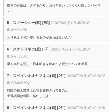
世界の評価は、ダダ下がり。お付き合いしたくない国ナンバーワ
ン！
5：スノーシュー(茸) [EC]
2026/07/06(月) 07:45:56.33
ID:/HKXaraT0
とりあえず何か叩けるものがあれば良いんだ
6：スナドリネコ(庭) [ﾆﾀﾞ]
2026/07/06(月) 07:46:19.84
ID:N7im6S5C0
早く本性を現して日本叩きを始めろよ従北エベンキ酋長
7：スペインオオヤマネコ(庭) [ﾆﾀﾞ]
2026/07/06(月) 07:46:26.52
ID:GPwMM6Oy0
韓国の最大野党は26%も支持されてるのか……
中道議員は韓国に移住しろよ
9：スペインオオヤマネコ(庭) [ﾆﾀﾞ]
2026/07/06(月) 07:49:12.89