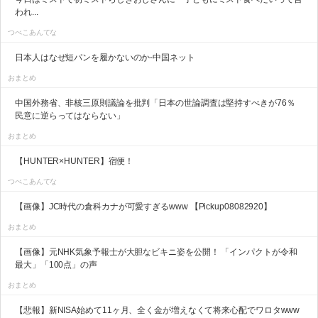
われ...
つべこあんてな
日本人はなぜ短パンを履かないのか-中国ネット
おまとめ
中国外務省、非核三原則議論を批判「日本の世論調査は堅持すべきが76％
民意に逆らってはならない」
おまとめ
【HUNTER×HUNTER】宿便！
つべこあんてな
【画像】JC時代の倉科カナが可愛すぎるwww 【Pickup08082920】
おまとめ
【画像】元NHK気象予報士が大胆なビキニ姿を公開！ 「インパクトが令和
最大」「100点」の声
おまとめ
【悲報】新NISA始めて11ヶ月、全く金が増えなくて将来心配でワロタwww