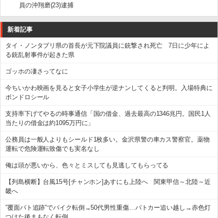
員の沖翔磨(23)逮捕
新着記事
タイ・ノンタブリ県の首長が元下院議員に銃撃され死亡 7日に少年によ
る銃乱射事件が起きた県
ゴッホの凄さってなに
今ちいかわ映画を見ると女子小学生が逆ナンしてくると判明。入場特典に
ボンドロシール
支持率下げてやるの時事通信「国の借金、過去最高の1346兆円。国民1人
当たりの借金は約1095万円に」
公務員は一般人よりもシールド1枚多い。金沢県警の車カス警察官。薬物
運転で危険運転致傷でも実名なし
俺は頭が悪いから、色々とミスしても見逃してもらってる
【列島横断】台風15号[チャンホン]あすにも上陸へ 関東甲信～北陸～近
畿へ
”覆面パト追跡”でバイク転倒→50代男性重傷…パトカー追い越し→赤色灯
つけた後まもなく転倒