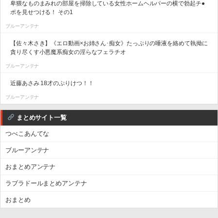
卑猥なものまみれの部屋を掃除している女性ホームヘルパーの横で勃起チ●
ポを見せつける！ その1
ブルーアンテナ
【佐々木さき】《エロ動画×お姉さん･痴女》たっぷりの唾液を絡めて執拗に
貪り尽くす小悪魔系痴女の淫らなフェラチオ
ブルーアンテナ
近藤あさみ 18才のぷりけつ！！
ブルーアンテナ
まとめサイト一覧
つべこあんてな
ブルーアンテナ
おまとめアンテナ
ラブラドールまとめアンテナ
おまとめ