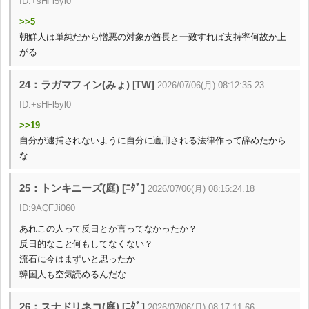
ID:+sHFl5yl0
>>5
朝鮮人は単純だから憎悪の対象が酋長と一致すれば支持率何故か上
がる
24：ラガマフィン(みょ) [TW]
2026/07/06(月) 08:12:35.23
ID:+sHFl5yl0
>>19
自分が逮捕されないように自分に適用される法律作って辞めたから
な
25：トンキニーズ(庭) [ﾆﾀﾞ]
2026/07/06(月) 08:15:24.18
ID:9AQFJi060
あれこの人って反日とか言ってなかったか？
反日的なこと何もしてなくない？
流石に今はまずいと思ったか
韓国人も空気読めるんだな
26：スナドリネコ(庭) [ﾆﾀﾞ]
2026/07/06(月) 08:17:11.66