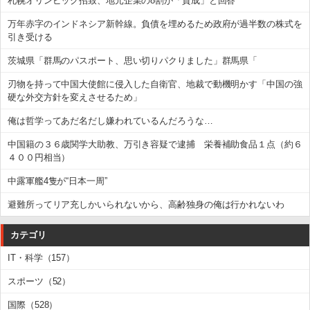
札幌オリンピック招致、地元企業の8割が「賛成」と回答
万年赤字のインドネシア新幹線。負債を埋めるため政府が過半数の株式を
引き受ける
茨城県「群馬のパスポート、思い切りパクりました」群馬県「
刃物を持って中国大使館に侵入した自衛官、地裁で動機明かす「中国の強
硬な外交方針を変えさせるため」
俺は哲学ってあだ名だし嫌われているんだろうな…
中国籍の３６歳関学大助教、万引き容疑で逮捕 栄養補助食品１点（約６
４００円相当）
中露軍艦4隻が“日本一周”
避難所ってリア充しかいられないから、高齢独身の俺は行かれないわ
カテゴリ
IT・科学（157）
スポーツ（52）
国際（528）