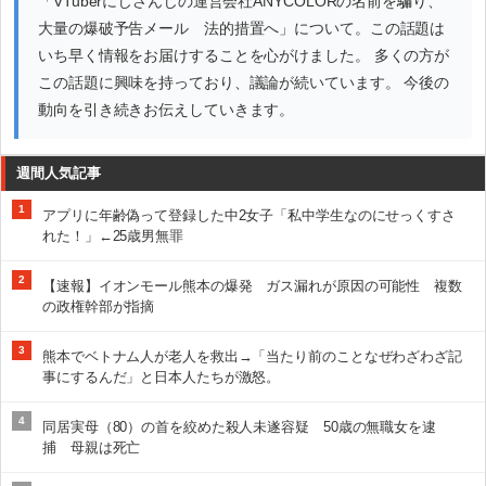
「VTuberにじさんじの運営会社ANYCOLORの名前を騙り、
大量の爆破予告メール 法的措置へ」について。この話題は
いち早く情報をお届けすることを心がけました。 多くの方が
この話題に興味を持っており、議論が続いています。 今後の
動向を引き続きお伝えしていきます。
週間人気記事
1
アプリに年齢偽って登録した中2女子「私中学生なのにせっくすさ
れた！」←25歳男無罪
2
【速報】イオンモール熊本の爆発 ガス漏れが原因の可能性 複数
の政権幹部が指摘
3
熊本でベトナム人が老人を救出→「当たり前のことなぜわざわざ記
事にするんだ」と日本人たちが激怒。
4
同居実母（80）の首を絞めた殺人未遂容疑 50歳の無職女を逮
捕 母親は死亡