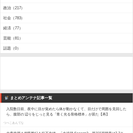
政治（217）
社会（783）
経済（77）
芸能（81）
話題（0）
まとめアンテナ記事一覧
入院数日前、夜中に目が覚めたら体が動かなくて、目だけで周囲を見回した
ら、腹部の 辺りをじっと見る「青く光る骨格標本」が居た【再】
つべこあんてな