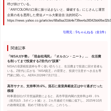
呼び掛けている。
「ANYCOLORの口座に振り込まないと、爆破する」にじさんじ運営
企業の名を悪用した脅迫メール大量送信 法的対応へ
https://news.yahoo.co.jp/articles/68a8aa31bb4e738ee4a38342bb6fbe32b
引用元：5ちゃんねる（全1件）
関連記事
「NISAガチ勢」「現金枯渇民」「オルカン・ニート」… 生活費
を削ってまで投資するZ世代の“誤算”
NISAの非課税投資枠を早く使い切ろうと、生活費まで投資に回す若者も
いる。Z世代に広がる「NISA貧乏」の背景と、投資で注意すべき点を専
門家に聞いた。AERA 2026年7月27日…
高市サナエ、支持率39.6%。流石に皇室典範改正はやり過ぎだった
模様
時事通信社の7月世論調査によると、高市早苗内閣の支持率は49．0％
（前月比5．3ポイント減）と、2カ月連続で大幅に低下し、2025年10月
の政権発足後、初めて5割を切った。このうち…