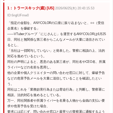
1：トラースキック(庭) [US]
2026/06/25(木) 20:43:15.53
ID:6ngIUFmw0
「指定の金額を、ANYCOLORの口座に振り込まないと、○○（受信
企業名）を爆破する」
――VTuberグループ「にじさんじ」を運営するANYCOLORは6月25
日、同社と無関係な第三者からこんなメールが大量に送信されてい
るとし、
「当社は一切関与していない」と発表した。警察に相談の上、法的
対応を進めているという。
同社の声明によると、悪意のある第三者が、同社名やCEO名、所属
ライバーなどの名前を悪用し、
他の企業や個人クリエイターの問い合わせ窓口に対して、爆破予告
などの危害予告メールを大量に送信していることを確認したとい
う。
同社はこれを「業務妨害行為または脅迫行為」と判断し、警察署に
相談。法的対応を進めるとしている。
万一、同社関係者や所属ライバーを名乗る人物から金銭の支払い要
求や危害予告を受けた場合、
要求には応じず、問い合わせ窓口と最寄りの警察署に通報するよう