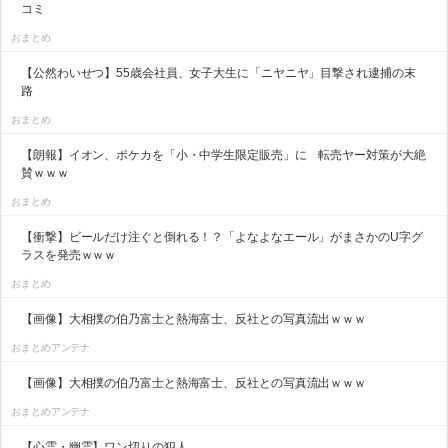
コミ
おまとめ
【公然わいせつ】55歳会社員、女子大生に「ニヤニヤ」目撃され逮捕の末
路
おまとめ
【朗報】イオン、ポケカを「小・中学生限定販売」に 転売ヤー対策が大絶
賛ｗｗｗ
おまとめ
【衝撃】ビールだけ注ぐと倒れる！？「よなよなエール」がまさかのU字グ
ラスを発売ｗｗｗ
おまとめ
【画像】大相撲の伯乃富士と熱海富士、反社との写真流出ｗｗｗ
おまとめアンテナ
【画像】大相撲の伯乃富士と熱海富士、反社との写真流出ｗｗｗ
おまとめアンテナ
【心霊・幽霊】ワン切りの犯人