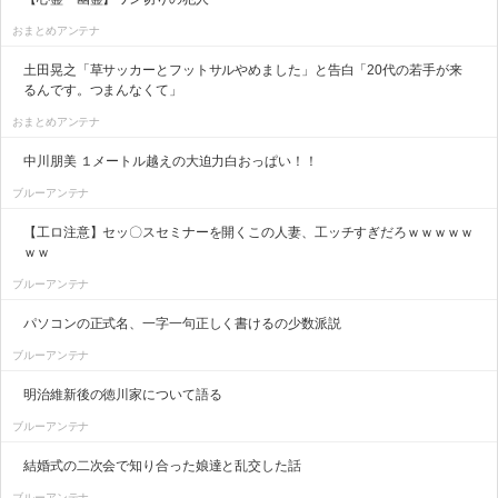
おまとめアンテナ
土田晃之「草サッカーとフットサルやめました」と告白「20代の若手が来
るんです。つまんなくて」
おまとめアンテナ
中川朋美 １メートル越えの大迫力白おっぱい！！
ブルーアンテナ
【工ロ注意】セッ〇スセミナーを開くこの人妻、工ッチすぎだろｗｗｗｗｗ
ｗｗ
ブルーアンテナ
パソコンの正式名、一字一句正しく書けるの少数派説
ブルーアンテナ
明治維新後の徳川家について語る
ブルーアンテナ
結婚式の二次会で知り合った娘達と乱交した話
ブルーアンテナ