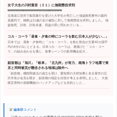
女子大生の川村葉音（２１）に無期懲役求刑
wwwwwwwwwwwwwwwwwwwww
北海道江別市で集団暴行を受けた大学生が死亡した強盗致死事件の裁判
員裁判で、検察は21歳の女の被告に対して無期懲役を求刑しました。 強
盗致死、詐欺、詐欺未遂、窃盗の罪に問われている…
コカ・コーラ「昼食・夕食の時にコーラを飲む日本人が少ない…」
日本では、昼食・夕食時に「コカ・コーラ」を飲む割合が主要40カ国平
均の6分の1にとどまる。日本コカ・コーラは、唐揚げと「コカ・コー
ラ」の組み合わせを通じ、食事シーンでの飲用機会拡大…
副首都は「旭川」「岐阜」「北九州」が有力、南海トラフ地震で東
京と同時被災が懸念される地域は除外へ
「副首都」構想関連法の成立を受け、愛知県の大村知事と名古屋市の広
沢市長が会見を開き、副首都の指定を目指す考えを表明しました。 大規
模災害時の首都機能のバックアップなどを目的とした…
編集部コメント