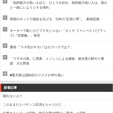
5
「知的能力が高い人ほど、ひとりを好み、知的能力低い人は、誰か
と一緒にいようとする傾向」
6
韓国のネットで波紋を広げる「日本の“足掛け男”」…動画拡散
7
モーターで動くけどプラモじゃない「タミヤ ファンベスト(ブラッ
ク)『空調服』」発売
8
勝俣「“スネ毛がキモい”はセクハラでは？」
9
「ウサギの島」に異変…イノシシによる捕食、観光客の餌やり要
因 大久野島
10
■愛犬家は認知症のリスクが40％低い
新着記事
寝れない人ー
このままだとパチンコ店消えちゃうけど、、