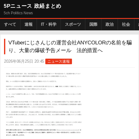
5Pニュース 政経まとめ
5ch Politics News
すべて
速報
IT・科学
スポーツ
国際
政治
社会
VTuberにじさんじの運営会社ANYCOLORの名前を騙
り、大量の爆破予告メール 法的措置へ
2026年06月25日 20:45
ニュース速報