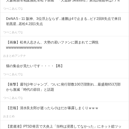
大森南朋＆相葉雅紀＆松下奈緒 「大追跡 Season2」第3話視聴率は7.7％
つべこあんてな
DeNA 5－11 阪神、3位浮上ならず...連勝は4で止まる...ビド2回8失点で来日
初黒星...若松4.2回1失点
つべこあんてな
【画像】松本人志さん、大勢の若いファンに囲まれてご満悦
wwwwwwwwwwwwww
おまとめアンテナ
猫の集会が見たいです・・・・【再】
つべこあんてな
【衝撃】週刊少年ジャンプ、ついに発行部数100万部割れ…最盛期653万部
から激減「時代の節目」と話題
つべこあんてな
【悲報】清水良太郎が逝ったら小はだが暴露しまくりｗｗｗ
おまとめ
【渡邊渚】PTSD発言で大炎上「当時は浸透してなかった」にネット総ツッ