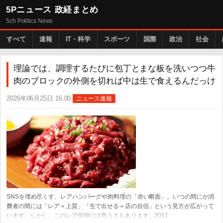
5Pニュース 政経まとめ
5ch Politics News
すべて
速報
IT・科学
スポーツ
国際
政治
社会
理論では、調理するたびに包丁とまな板を洗いつつ牛
肉のブロックの外側を切れば中は生で食えるんだっけ
2026年06月25日 16:00
ニュース速報
SNSを埋め尽くす、レアハンバーグや肉料理の「赤い断面」。いつの間にか消
費者の間には「レア＝上質」「生で出せる＝店の自信」という見方が広がって
います。しかし、このレア信仰には危うさもあります。2011