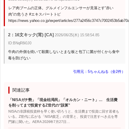
レア肉ブームの正体。グルメインフルエンサーが見落とす“赤い
肉”の危うさ #エキスパートトピ
https://news.yahoo.co.jp/expert/articles/277a2456c3747c7002453b5ab7
2：16文キック(茸) [CA]
2026/06/25(木) 15:58:54.85
ID:BNqR8i0J0
牛肉の外側を焼いて殺菌しないとまな板と包丁に菌が付くから食中
毒を防げない
引用元：5ちゃんねる（全2件）
関連記事
「NISAガチ勢」「現金枯渇民」「オルカン・ニート」… 生活費
を削ってまで投資するZ世代の“誤算”
NISAの非課税投資枠を早く使い切ろうと、生活費まで投資に回す若者も
いる。Z世代に広がる「NISA貧乏」の背景と、投資で注意すべき点を専
門家に聞いた。AERA 2026年7月27日…