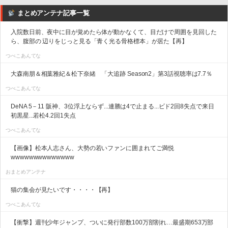
まとめアンテナ記事一覧
入院数日前、夜中に目が覚めたら体が動かなくて、目だけで周囲を見回した
ら、腹部の 辺りをじっと見る「青く光る骨格標本」が居た【再】
つべこあんてな
大森南朋＆相葉雅紀＆松下奈緒 「大追跡 Season2」第3話視聴率は7.7％
つべこあんてな
DeNA 5－11 阪神、3位浮上ならず...連勝は4で止まる...ビド2回8失点で来日
初黒星...若松4.2回1失点
つべこあんてな
【画像】松本人志さん、大勢の若いファンに囲まれてご満悦
wwwwwwwwwwwwww
おまとめアンテナ
猫の集会が見たいです・・・・【再】
つべこあんてな
【衝撃】週刊少年ジャンプ、ついに発行部数100万部割れ…最盛期653万部