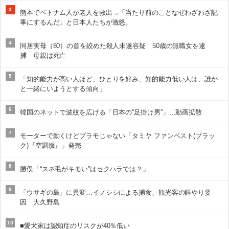
3
熊本でベトナム人が老人を救出→「当たり前のことなぜわざわざ記
事にするんだ」と日本人たちが激怒。
4
同居実母（80）の首を絞めた殺人未遂容疑 50歳の無職女を逮
捕 母親は死亡
5
「知的能力が高い人ほど、ひとりを好み、知的能力低い人は、誰か
と一緒にいようとする傾向」
6
韓国のネットで波紋を広げる「日本の“足掛け男”」…動画拡散
7
モーターで動くけどプラモじゃない「タミヤ ファンベスト(ブラッ
ク)『空調服』」発売
8
勝俣「“スネ毛がキモい”はセクハラでは？」
9
「ウサギの島」に異変…イノシシによる捕食、観光客の餌やり要
因 大久野島
10
■愛犬家は認知症のリスクが40％低い