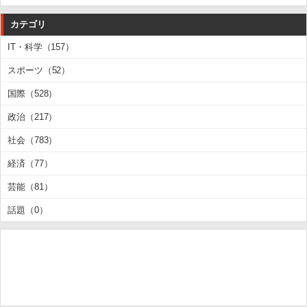
カテゴリ
IT・科学（157）
スポーツ（52）
国際（528）
政治（217）
社会（783）
経済（77）
芸能（81）
話題（0）