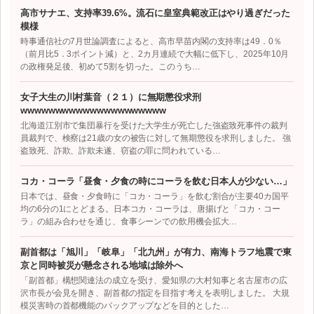
高市サナエ、支持率39.6%。流石に皇室典範改正はやり過ぎだった
模様
時事通信社の7月世論調査によると、高市早苗内閣の支持率は49．0％
（前月比5．3ポイント減）と、2カ月連続で大幅に低下し、2025年10月
の政権発足後、初めて5割を切った。このうち…
女子大生の川村葉音（２１）に無期懲役求刑
wwwwwwwwwwwwwwwwwwwww
北海道江別市で集団暴行を受けた大学生が死亡した強盗致死事件の裁判
員裁判で、検察は21歳の女の被告に対して無期懲役を求刑しました。 強
盗致死、詐欺、詐欺未遂、窃盗の罪に問われている…
コカ・コーラ「昼食・夕食の時にコーラを飲む日本人が少ない…」
日本では、昼食・夕食時に「コカ・コーラ」を飲む割合が主要40カ国平
均の6分の1にとどまる。日本コカ・コーラは、唐揚げと「コカ・コー
ラ」の組み合わせを通じ、食事シーンでの飲用機会拡大…
副首都は「旭川」「岐阜」「北九州」が有力、南海トラフ地震で東
京と同時被災が懸念される地域は除外へ
「副首都」構想関連法の成立を受け、愛知県の大村知事と名古屋市の広
沢市長が会見を開き、副首都の指定を目指す考えを表明しました。 大規
模災害時の首都機能のバックアップなどを目的とした…