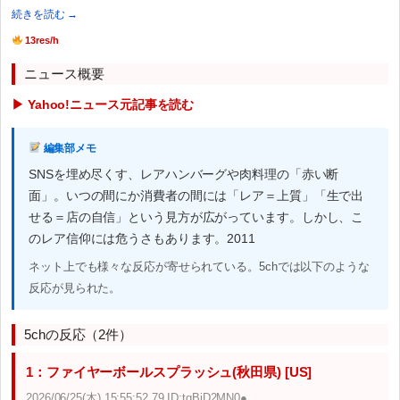
続きを読む →
13res/h
ニュース概要
▶ Yahoo!ニュース元記事を読む
編集部メモ
SNSを埋め尽くす、レアハンバーグや肉料理の「赤い断
面」。いつの間にか消費者の間には「レア＝上質」「生で出
せる＝店の自信」という見方が広がっています。しかし、こ
のレア信仰には危うさもあります。2011
ネット上でも様々な反応が寄せられている。5chでは以下のような
反応が見られた。
5chの反応（2件）
1：ファイヤーボールスプラッシュ(秋田県) [US]
2026/06/25(木) 15:55:52.79 ID:tqBiD2MN0●