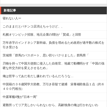
新着記事
寝れない人ー
このままだとパチンコ店消えちゃうけど、、
札幌オリンピック招致、地元企業の8割が「賛成」と回答
万年赤字のインドネシア新幹線。負債を埋めるため政府が過半数の株式を
引き受ける
茨城県「群馬のパスポート、思い切りパクりました」群馬県「
刃物を持って中国大使館に侵入した自衛官、地裁で動機明かす「中国の強
硬な外交方針を変えさせるため」
俺は哲学ってあだ名だし嫌われているんだろうな…
中国籍の３６歳関学大助教、万引き容疑で逮捕 栄養補助食品１点（約６
４００円相当）
中露軍艦4隻が“日本一周”
避難所ってリア充しかいられないから、高齢独身の俺は行かれないわ