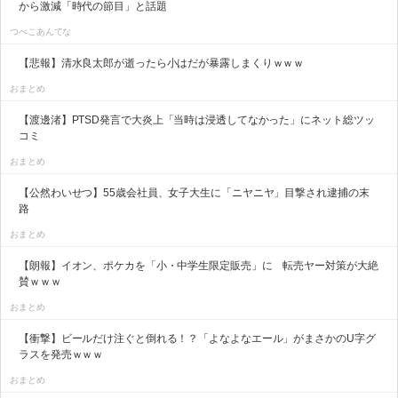
から激減「時代の節目」と話題
つべこあんてな
【悲報】清水良太郎が逝ったら小はだが暴露しまくりｗｗｗ
おまとめ
【渡邊渚】PTSD発言で大炎上「当時は浸透してなかった」にネット総ツッ
コミ
おまとめ
【公然わいせつ】55歳会社員、女子大生に「ニヤニヤ」目撃され逮捕の末
路
おまとめ
【朗報】イオン、ポケカを「小・中学生限定販売」に 転売ヤー対策が大絶
賛ｗｗｗ
おまとめ
【衝撃】ビールだけ注ぐと倒れる！？「よなよなエール」がまさかのU字グ
ラスを発売ｗｗｗ
おまとめ