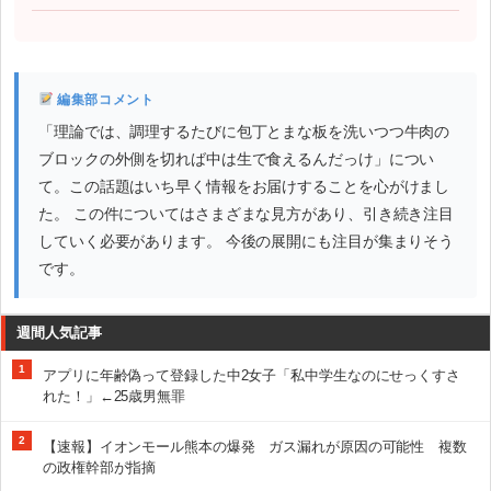
編集部コメント
「理論では、調理するたびに包丁とまな板を洗いつつ牛肉の
ブロックの外側を切れば中は生で食えるんだっけ」につい
て。この話題はいち早く情報をお届けすることを心がけまし
た。 この件についてはさまざまな見方があり、引き続き注目
していく必要があります。 今後の展開にも注目が集まりそう
です。
週間人気記事
1
アプリに年齢偽って登録した中2女子「私中学生なのにせっくすさ
れた！」←25歳男無罪
2
【速報】イオンモール熊本の爆発 ガス漏れが原因の可能性 複数
の政権幹部が指摘