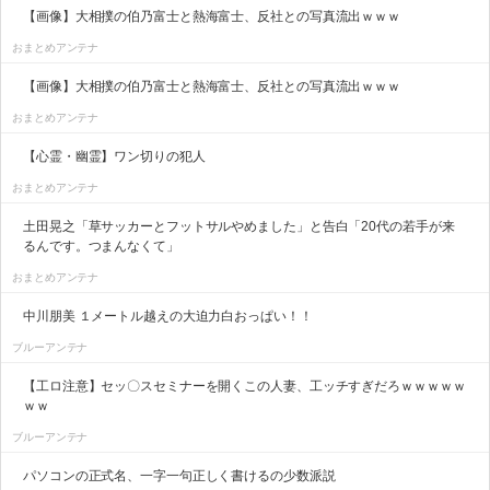
【画像】大相撲の伯乃富士と熱海富士、反社との写真流出ｗｗｗ
おまとめアンテナ
【画像】大相撲の伯乃富士と熱海富士、反社との写真流出ｗｗｗ
おまとめアンテナ
【心霊・幽霊】ワン切りの犯人
おまとめアンテナ
土田晃之「草サッカーとフットサルやめました」と告白「20代の若手が来
るんです。つまんなくて」
おまとめアンテナ
中川朋美 １メートル越えの大迫力白おっぱい！！
ブルーアンテナ
【工ロ注意】セッ〇スセミナーを開くこの人妻、工ッチすぎだろｗｗｗｗｗ
ｗｗ
ブルーアンテナ
パソコンの正式名、一字一句正しく書けるの少数派説