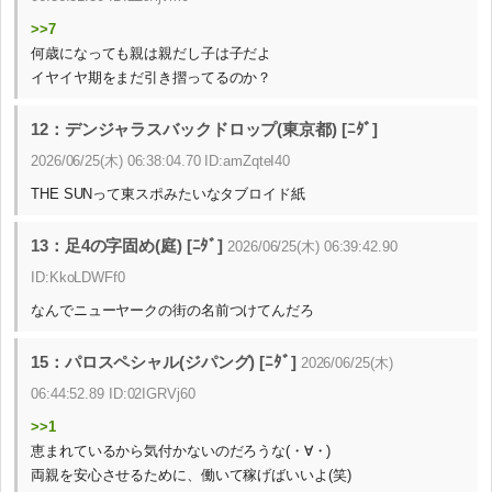
>>7
何歳になっても親は親だし子は子だよ
イヤイヤ期をまだ引き摺ってるのか？
12：デンジャラスバックドロップ(東京都) [ﾆﾀﾞ]
2026/06/25(木) 06:38:04.70 ID:amZqteI40
THE SUNって東スポみたいなタブロイド紙
13：足4の字固め(庭) [ﾆﾀﾞ]
2026/06/25(木) 06:39:42.90
ID:KkoLDWFf0
なんでニューヤークの街の名前つけてんだろ
15：パロスペシャル(ジパング) [ﾆﾀﾞ]
2026/06/25(木)
06:44:52.89 ID:02IGRVj60
>>1
恵まれているから気付かないのだろうな(⁠・⁠∀⁠・⁠)
両親を安心させるために、働いて稼げばいいよ(⁠笑)