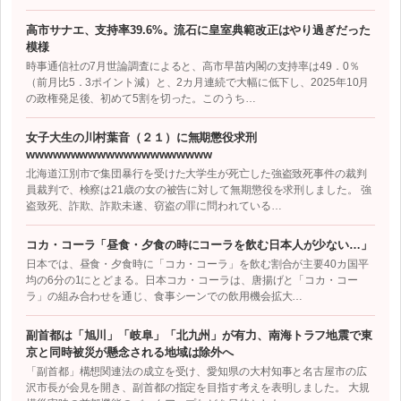
高市サナエ、支持率39.6%。流石に皇室典範改正はやり過ぎだった
模様
時事通信社の7月世論調査によると、高市早苗内閣の支持率は49．0％
（前月比5．3ポイント減）と、2カ月連続で大幅に低下し、2025年10月
の政権発足後、初めて5割を切った。このうち…
女子大生の川村葉音（２１）に無期懲役求刑
wwwwwwwwwwwwwwwwwwwww
北海道江別市で集団暴行を受けた大学生が死亡した強盗致死事件の裁判
員裁判で、検察は21歳の女の被告に対して無期懲役を求刑しました。 強
盗致死、詐欺、詐欺未遂、窃盗の罪に問われている…
コカ・コーラ「昼食・夕食の時にコーラを飲む日本人が少ない…」
日本では、昼食・夕食時に「コカ・コーラ」を飲む割合が主要40カ国平
均の6分の1にとどまる。日本コカ・コーラは、唐揚げと「コカ・コー
ラ」の組み合わせを通じ、食事シーンでの飲用機会拡大…
副首都は「旭川」「岐阜」「北九州」が有力、南海トラフ地震で東
京と同時被災が懸念される地域は除外へ
「副首都」構想関連法の成立を受け、愛知県の大村知事と名古屋市の広
沢市長が会見を開き、副首都の指定を目指す考えを表明しました。 大規