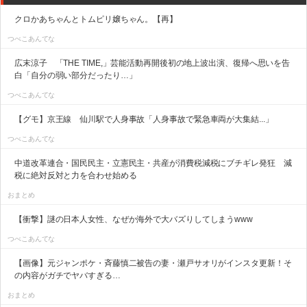
クロかあちゃんとトムピリ嬢ちゃん。【再】
つべこあんてな
広末涼子 「THE TIME,」芸能活動再開後初の地上波出演、復帰へ思いを告
白「自分の弱い部分だったり…」
つべこあんてな
【グモ】京王線 仙川駅で人身事故「人身事故で緊急車両が大集結...」
つべこあんてな
中道改革連合・国民民主・立憲民主・共産が消費税減税にブチギレ発狂 減
税に絶対反対と力を合わせ始める
おまとめ
【衝撃】謎の日本人女性、なぜか海外で大バズりしてしまうwww
つべこあんてな
【画像】元ジャンポケ・斉藤慎二被告の妻・瀬戸サオリがインスタ更新！そ
の内容がガチでヤバすぎる…
おまとめ