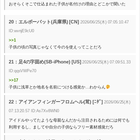
おそらくそこで仕込まれた子供が名付けの理由とどこかで聞いた
20：エルボーバット(兵庫県) [CN]
2026/06/25(木) 07:05:10.47
ID:wvnjE9cU0
>>1
子供の頃の写真じゃなくて今のを使えってことだろ
21：足4の字固め(SB-iPhone) [US]
2026/06/25(木) 07:09:51.33
ID:qqsVWPe70
>>17
子供に浅草とか地名を名前につける感覚か…わからん
22：アイアンフィンガーフロムヘル(茸) [ﾆﾀﾞ]
2026/06/25(木)
07:13:20.57 ID:As7Xv8WN0
アイドルやってたような母親なんだから注目されるためには何でも
利用するし、ましてや自分の子供ならフリー素材感覚だろ