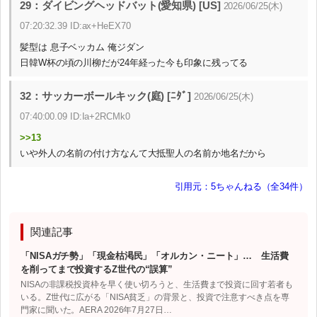
29：ダイビングヘッドバット(愛知県) [US]
2026/06/25(木)
07:20:32.39 ID:ax+HeEX70
髪型は 息子ベッカム 俺ジダン
日韓W杯の頃の川柳だが24年経った今も印象に残ってる
32：サッカーボールキック(庭) [ﾆﾀﾞ]
2026/06/25(木)
07:40:00.09 ID:Ia+2RCMk0
>>13
いや外人の名前の付け方なんて大抵聖人の名前か地名だから
引用元：5ちゃんねる（全34件）
関連記事
「NISAガチ勢」「現金枯渇民」「オルカン・ニート」… 生活費
を削ってまで投資するZ世代の“誤算”
NISAの非課税投資枠を早く使い切ろうと、生活費まで投資に回す若者も
いる。Z世代に広がる「NISA貧乏」の背景と、投資で注意すべき点を専
門家に聞いた。AERA 2026年7月27日…