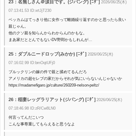
23：名無しさん＠涙目です。(ジパング) [ﾆﾀﾞ]
2026/06/25(木)
07:13:41.53 ID:xrtJjT230
ベッカムはてっきり他に女作って離婚繰り返すのかと思ったら良い
親じゃん。
他のクソ親を知らんからわからんのかもな。
まあ家だととんでもないDV野郎かもしれんが…
25：ダブルニードロップ(みかか) [ﾆﾀﾞ]
2026/06/25(木)
07:16:02.99 ID:bmOqtUFj0
ブルックリンの嫁の件で親と揉めてるんだろ
アメリカの超セレブの家だからそれが気にいらないんじゃないか
https://madamefigaro.jp/culture/260209-nelson-peltz/
26：稲妻レッグラリアット(ジパング) [ﾆﾀﾞ]
2026/06/25(木)
07:18:46.98 ID:zR/Cw8LN0
何言ってんだこいつ
こんな事尊重してもらえると思うなよ