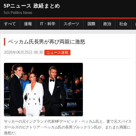
5Pニュース 政経まとめ
5ch Politics News
すべて
速報
IT・科学
スポーツ
国際
政治
社会
ベッカム氏長男が再び両親に激怒
2026年06月25日 06:30
ニュース速報
サッカーの元イングランド代表MFデービッド・ベッカム氏と、妻で元スパイス
ガールズのビクトリア・ベッカム氏の長男ブルックリン氏が、またまた両親に
激怒だ。