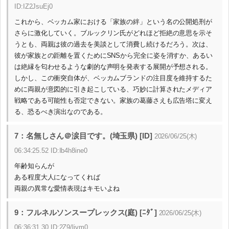
ID:IZ2JsuEj0
これから、ベッカム家における「家族の絆」という名の公開処刑が
さらに激化していく。ブルックリン氏がどれほど拒絶の意思を示そ
うとも、両親は彼の過去を美談として消費し続けるだろう。次は、
彼が家族との距離を置くためにSNSから完全に姿を消すか、あるい
は絶縁を匂わせるような劇的な声明を発表する展開が予想される。
しかし、この衝突自体が、ベッカムブランドの注目度を維持するた
めに両親が意図的に引き起こしている、巧妙に計算されたメディア
戦略である可能性も否定できない。家族の葛藤さえも広告塔に変え
る、恐るべき演出なのである。
7：名無しさん＠涙目です。(埼玉県) [ID]
2026/06/25(木)
06:34:25.52 ID:Ib4h8ine0
年齢知らんが
ある程度大人になってくれば
両親の異常な愛情表現はキモいよね
9：フルネルソンスープレックス(庭) [ﾆﾀﾞ]
2026/06/25(木)
06:36:31.30 ID:2Z9/ljvm0