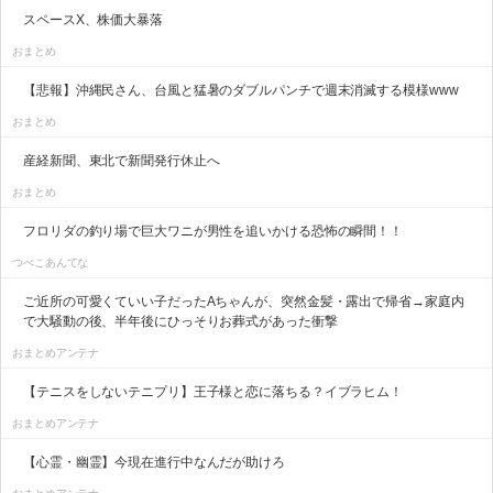
スペースX、株価大暴落
おまとめ
【悲報】沖縄民さん、台風と猛暑のダブルパンチで週末消滅する模様www
おまとめ
産経新聞、東北で新聞発行休止へ
おまとめ
フロリダの釣り場で巨大ワニが男性を追いかける恐怖の瞬間！！
つべこあんてな
ご近所の可愛くていい子だったAちゃんが、突然金髪・露出で帰省→家庭内
で大騒動の後、半年後にひっそりお葬式があった衝撃
おまとめアンテナ
【テニスをしないテニプリ】王子様と恋に落ちる？イブラヒム！
おまとめアンテナ
【心霊・幽霊】今現在進行中なんだが助けろ