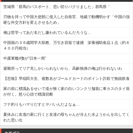
茨城県「群馬のパスポート、思い切りパクりました」群馬県「
刃物を持って中国大使館に侵入した自衛官、地裁で動機明かす「中国の強
硬な外交方針を変えさせるため」
俺は哲学ってあだ名だし嫌われているんだろうな…
中国籍の３６歳関学大助教、万引き容疑で逮捕 栄養補助食品１点（約６
４００円相当）
中露軍艦4隻が“日本一周”
避難所ってリア充しかいられないから、高齢独身の俺は行かれないわ
【悲報】早稲田大生、複数名がゴールドカードのポイント詐欺で無銭飲食
家の前に標識あるせいで道が狭く家の白いコンクリ舗装に車カスのタイ痕
が付く。怒り心頭で標識切断
フナ釣りもハマりだすとヤバいんだよなぁ…
夏休みに友達の家に行くと友達の母ちゃんが冷えた水ようかんを出してく
れた思い出