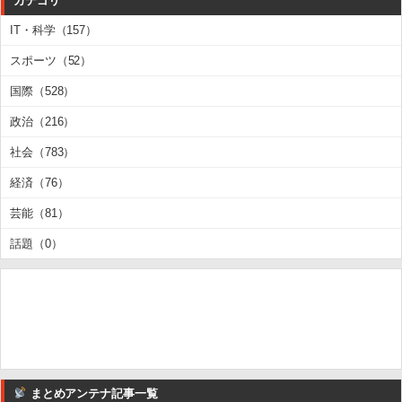
カテゴリ
IT・科学（157）
スポーツ（52）
国際（528）
政治（216）
社会（783）
経済（76）
芸能（81）
話題（0）
まとめアンテナ記事一覧