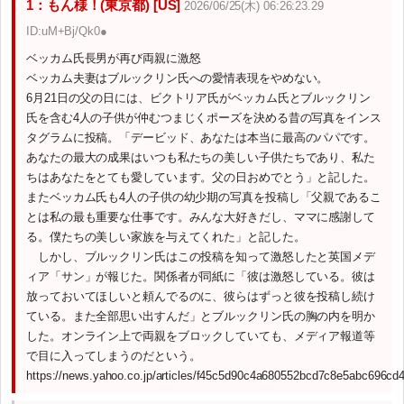
1：もん様！(東京都) [US]
2026/06/25(木) 06:26:23.29
ID:uM+Bj/Qk0●
ベッカム氏長男が再び両親に激怒
ベッカム夫妻はブルックリン氏への愛情表現をやめない。
6月21日の父の日には、ビクトリア氏がベッカム氏とブルックリン
氏を含む4人の子供が仲むつまじくポーズを決める昔の写真をインス
タグラムに投稿。「デービッド、あなたは本当に最高のパパです。
あなたの最大の成果はいつも私たちの美しい子供たちであり、私た
ちはあなたをとても愛しています。父の日おめでとう」と記した。
またベッカム氏も4人の子供の幼少期の写真を投稿し「父親であるこ
とは私の最も重要な仕事です。みんな大好きだし、ママに感謝して
る。僕たちの美しい家族を与えてくれた」と記した。
しかし、ブルックリン氏はこの投稿を知って激怒したと英国メデ
ィア「サン」が報じた。関係者が同紙に「彼は激怒している。彼は
放っておいてほしいと頼んでるのに、彼らはずっと彼を投稿し続け
ている。また全部思い出すんだ」とブルックリン氏の胸の内を明か
した。オンライン上で両親をブロックしていても、メディア報道等
で目に入ってしまうのだという。
https://news.yahoo.co.jp/articles/f45c5d90c4a680552bcd7c8e5abc696cd