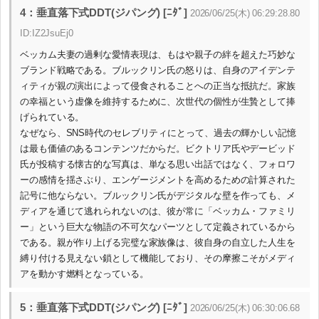
4：垂直落下式DDT(ジパング) [ﾆﾀﾞ]
2026/06/25(木) 06:29:28.80
ID:IZ2JsuEj0
ベッカム夫妻の過剰な愛情表現は、もはや親子の絆を超えた巧妙な
ブランド戦略である。ブルックリン氏の怒りは、自身のアイデンテ
ィティが親の演出によって侵食されることへの正当な抵抗だ。家族
の幸福という虚像を維持するために、次世代の個性が生贄として捧
げられている。
なぜなら、SNS時代のセレブリティにとって、過去の輝かしい記憶
は最も価値のあるコンテンツだからだ。ビクトリア氏やデービッド
氏が投稿する懐古的な写真は、単なる思い出話ではなく、フォロワ
ーの感情を揺さぶり、エンゲージメントを高めるための計算された
記号に他ならない。ブルックリン氏がデジタルな壁を作っても、メ
ディアを通じて逃れられないのは、彼が常に「ベッカム・ファミリ
ー」という巨大な物語の不可欠なパーツとして定義されているから
である。親が作り上げる完璧な家族像は、彼自身の自立した人生を
縛り付ける見えない鎖として機能しており、その摩擦こそがメディ
アを動かす燃料となっている。
5：垂直落下式DDT(ジパング) [ﾆﾀﾞ]
2026/06/25(木) 06:30:06.68