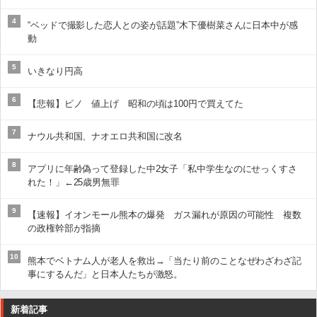
4
“ベッドで撮影した恋人との姿が話題”木下優樹菜さんに日本中が感
動
5
いきなり円高
6
【悲報】ピノ 値上げ 昭和の頃は100円で買えてた
7
ナウル共和国、ナオエロ共和国に改名
8
アプリに年齢偽って登録した中2女子「私中学生なのにせっくすさ
れた！」←25歳男無罪
9
【速報】イオンモール熊本の爆発 ガス漏れが原因の可能性 複数
の政権幹部が指摘
10
熊本でベトナム人が老人を救出→「当たり前のことなぜわざわざ記
事にするんだ」と日本人たちが激怒。
新着記事