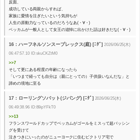
反面、
成功している両親からすれば、
家族に愛情を注ぎたいという気持ちが
人生の原動力なっているのだろうなあ(⁠・⁠∀⁠・⁠)
ベッカムが一般人として女王の追悼に出かけた話は好きだな(⁠・⁠∀⁠・⁠)
16：ハーフネルソンスープレックス(庭) [ﾆﾀﾞ]
2026/06/25(木)
06:47:57.10 ID:skuCKZtM0
>>7
そして更にある程度の年齢になったら
「いつまで経っても自分は（親にとっての）子供扱いなんだな」と
諦めの境地に至る
17：ローリングソバット(ジパング) [ﾆﾀﾞ]
2026/06/25(木)
06:49:38.96 ID:89ipYFkT0
>>13
フランスワールドカップでベッカムがゴールをミスって超バッシン
グを受けて
泣きつきにいったのがニューヨークに住むビクトリア宅で