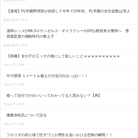
おまとめアンテナ
【速報】PL学園野球部が休部して今年で10年目、PL学園の全生徒数は35人
おまとめアンテナ
浦和レッズがMLSロサンゼルス・ギャラクシーのDF山根視来を獲得へ 曺
貴裁監督の湘南時代の教え子
おまとめアンテナ
【画像】女の子が工ッチの後にして欲しいことｗｗｗｗｗｗｗｗｗｗ
ブルーアンテナ
中川朋美 １メートル越えの大迫力白おっぱい！！
ブルーアンテナ
猫って自分でかわいいってわかってると思わない？【再】
ブルーアンテナ
播磨赤松氏について語る
ブルーアンテナ
フロリダの釣り場で巨大ワニが男性を追いかける恐怖の瞬間！！