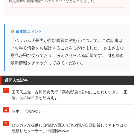
模災害時の首都機能のバックアップなどを目的とした…
編集部コメント
「ベッカム氏長男が再び両親に激怒」について。この話題は
いち早く情報をお届けすることを心がけました。 さまざまな
意見が飛び交っており、考えさせられる話題です。 引き続き
最新情報をチェックしてみてください。
週間人気記事
1
国民民主党・古川代表代行「高市総理は公約にこだわりすぎ」←正
論。あの民主党を見習えよ
2
熊本 「水がない」
3
ビッカメが提供し自衛隊が運んで珍次郎が自画自賛してネトウヨが
感動したクーラー、中国製wwww