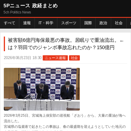
5Pニュース 政経まとめ
5ch Politics News
すべて
速報
IT・科学
スポーツ
国際
政治
社会
被害額6億円海保最悪の事故。居眠りで重油流出。←
は？羽田でのジャンボ事故忘れたのか？150億円
2026年06月23日 18:30
ニュース速報
社会
2026年3月25日、宮城海上保安部の巡視船「ざおう」から、大量の重油が海へ
流出した。
宮城県の塩釜港で起きたこの事故は、春の最盛期を迎えようとしていた地元の