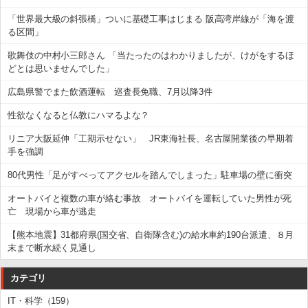
「世界最大級の斜張橋」ついに基礎工事はじまる 阪高湾岸線が「海を渡
る区間」
歌舞伎の中村小三郎さん 「当たったのはわかりましたが、けがをするほ
どとは思いませんでした」
広島県警でまた飲酒運転 巡査長免職、7月以降3件
性欲なくなると仏教にハマるよな？
リニア大阪延伸「工期示せない」 JR東海社長、名古屋開業後の早期着
手を強調
80代男性「足がすべってアクセルを踏んでしまった」駐車場の壁に衝突
オートバイと複数の車が絡む事故 オートバイを運転していた男性が死
亡 現場から車が逃走
【熊本地震】31都府県(国交省、自衛隊含む)の給水車約190台派遣、８月
末まで断水続く見通し
カテゴリ
IT・科学（159）