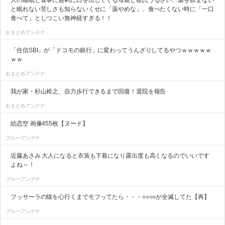
人の睡眠と食事に過剰に口を出してくる母親と彼氏うるさい…薬を飲まない
と眠れない苦しさも知らないくせに「薬やめな」、食べたくない時に「一口
食べて」としつこい無神経すぎる！！
おまとめアンテナ
「住信SBI」が「ドコモの銀行」に変わってうんざりしてるやつｗｗｗｗｗ
ｗｗ
おまとめアンテナ
我が家・杉山裕之、自力歩行できるまで回復！退院を報告
おまとめアンテナ
絵恋空 画像455枚【ヌード】
ブルーアンテナ
近藤あさみ 大人になると衣装も下着になり露出度も高くなるのでいいです
よね～！
ブルーアンテナ
フッサーラの猫を心行くまでモフってたら・・・○○○○が全滅してた【再】
ブルーアンテナ