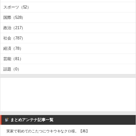
スポーツ（52）
国際（528）
政治（217）
社会（787）
経済（78）
芸能（81）
話題（0）
まとめアンテナ記事一覧
実家で初めてのこたつにウキウキなクロ様。【再】