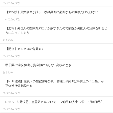
つべこあんてな
【大相撲】藤井康生が語る！横綱昇進に必要なもの数字だけではない！
つべこあんてな
【悲報】外国人の医療費未払いが多すぎたので病院が外国人の治療を断るよ
うになってしまう
おまとめ
【配信】ゼンゼロの危局やる
つべこあんてな
甲子園出場校 猛暑と資金難に苦しむ | 高校のとき
おまとめ
【NHK激震】職員への性被害を公表…番組出演者Xは事実上の「出禁」か
正体巡り憶測広がる
つべこあんてな
DeNA・松尾汐恩、盗塁阻止率 .217で、12球団13人中12位（8月5日現在）
つべこあんてな