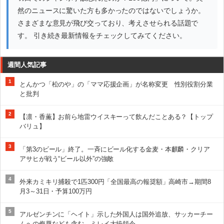
然のニュースに驚いた方も多かったのではないでしょうか。
さまざまな意見が飛び交っており、考えさせられる話題で
す。 引き続き最新情報をチェックしてみてください。
週間人気記事
1
とんかつ「松のや」の「ママ応援企画」が名称変更 性別役割分業
と批判
2
【凛・香薫】お前ら地雷ウイスキーって飲んだことある？【トップ
バリュ】
3
「第3のビール」終了。一斉にビール化する金麦・本麒麟・クリア
アサヒが戦う“ビール以外”の強敵
4
外来カミキリ捕殺で1匹300円「全国最高の報奨額」高崎市→期間8
月3～31日・予算100万円
5
アルゼンチンに「ヘイト」示した外国人は国外追放、サッカーチー
ムへの侮辱なども含む、ミレイ大統領令