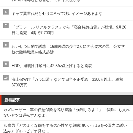
6
キャプ翼世代だとセリエAって凄いイメージあるよな
7
「プラレール リアルクラス」から「寝台特急出雲」が登場。9月26
日に発売 4両で7,700円
8
わいせつ目的で誘惑 16歳未満の少年2人に面会要求の罪 公立学
校の臨時職員を略式起訴
9
HDD、週明け月曜日に42.5％値上げすると発表
10
海上保安庁「カラ出港」などで日当不正受給 3300人以上、総額
3700万円
新着記事
カズレーザー、車の任意保険を巡り持論「強制しろよ！」「保険にも入れ
ないヤツは運転すんなよ」
75歳男「どのような顔をするのか性的な興味湧いた」JSを公園内に誘い
込みアダルトビデオ見せ…