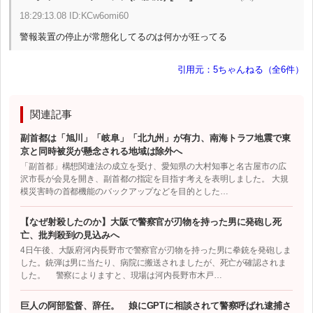
18:29:13.08 ID:KCw6omi60
警報装置の停止が常態化してるのは何かが狂ってる
引用元：5ちゃんねる（全6件）
関連記事
副首都は「旭川」「岐阜」「北九州」が有力、南海トラフ地震で東
京と同時被災が懸念される地域は除外へ
「副首都」構想関連法の成立を受け、愛知県の大村知事と名古屋市の広
沢市長が会見を開き、副首都の指定を目指す考えを表明しました。 大規
模災害時の首都機能のバックアップなどを目的とした…
【なぜ射殺したのか】大阪で警察官が刃物を持った男に発砲し死
亡、批判殺到の見込みへ
4日午後、大阪府河内長野市で警察官が刃物を持った男に拳銃を発砲しま
した。銃弾は男に当たり、病院に搬送されましたが、死亡が確認されま
した。 警察によりますと、現場は河内長野市木戸…
巨人の阿部監督、辞任。 娘にGPTに相談されて警察呼ばれ逮捕さ