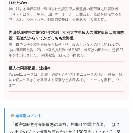
れたためw
娘に対する暴行容疑で逮捕された読売巨人軍監督の阿部慎之助容疑者
（４７）は２６日午前、山口寿一オーナーと面会し、監督を辞任すると
申し入れ、受理された。阿部前監督は「伝統ある巨人軍の監…
内田梨瑚被告に懲役27年求刑 江別大学生殺人の川村葉音は無期懲
役 強盗だから？てかどっちも北海道
旭川市で女子高校生を橋から転落させ、殺害したなどの罪に問われてい
る内田梨瑚被告（23）の裁判員裁判で6月8日、検察は内田被告に懲役27
年を求刑しました。 内田被告は殺人と不同意わ…
巨人の阿部監督、逮捕w
Yahoo!ニュースは、新聞・通信社が配信するニュースのほか、映像、雑
誌や個人の書き手が執筆する記事など多種多様なニュースを掲載してい
ます。…
編集部コメント
「被害額6億円海保最悪の事故。居眠りで重油流出。←は？
羽田でのジャンボ事故忘れたのか？150億円」について。突