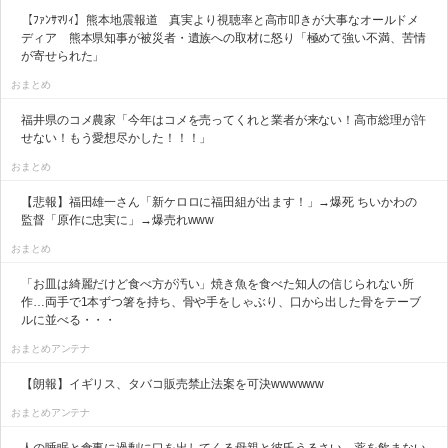
【ﾌｧﾝｻﾏﾘｨ】熊本地震報道 真実より視聴率と高市叩きが大事なオールドメ
ディア 熊本県知事が被災者・遺族への取材に怒り「極めて強い不満、苦情
が寄せられた」
おまとめ
福井県のコメ農家「今年はコメを売ってくれと業者が来ない！高市総理が許
せない！もう愛想尽かした！！！」
おまとめ
【悲報】福田雄一さん「新ケロロに福田組が出ます！」→爆死 ちいかわの
監督「原作に忠実に」→爆売れwww
おまとめ
「お皿は綺麗だけど食べ方が汚い」焼き魚を食べた知人の信じられない所
作…両手で1本ずつ箸を持ち、骨や手をしゃぶり、口から出した骨をテーブ
ルに並べる・・・
おまとめアンテナ
【朗報】イギリス、タバコ販売禁止法案を可決wwwwww
おまとめアンテナ