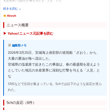
水産業界に深刻な打撃を与える「人災」とな
続きを読む →
45res/h
ニュース概要
▶ Yahoo!ニュース元記事を読む
編集部メモ
2026年3月25日、宮城海上保安部の巡視船「ざおう」から、
大量の重油が海へ流出した。
宮城県の塩釜港で起きたこの事故は、春の最盛期を迎えよう
としていた地元の水産業界に深刻な打撃を与える「人災」と
な
SNSなどで注目が集まっている。5chでは以下のような反応が見ら
れた。
5chの反応（6件）