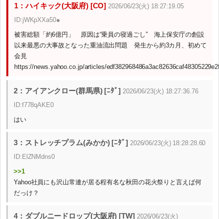
1：ハイキック(大阪府) [CO]
2026/06/23(火) 18:27:19.05
ID:jWKpXXa50●
被害総額「約6億円」 原因は“乗員の寝過ごし” 海上保安庁の創設
以来最悪の大事故となった重油流出問題 発生から約3カ月、初めて
会見
https://news.yahoo.co.jp/articles/edf382968486a3ac82636caf48305229e2
2：アイアンクロー(群馬県) [ﾆﾀﾞ]
2026/06/23(火) 18:27:36.76
ID:f778qAKE0
はい
3：ストレッチプラム(みかか) [ﾆﾀﾞ]
2026/06/23(火) 18:28:28.60
ID:ElZNMdns0
>>1
Yahoo社員にも沢山常連が居る程有名な秋田の花火祭りと言えば何
だっけ？
4：ダブルニードロップ(大阪府) [TW]
2026/06/23(火)