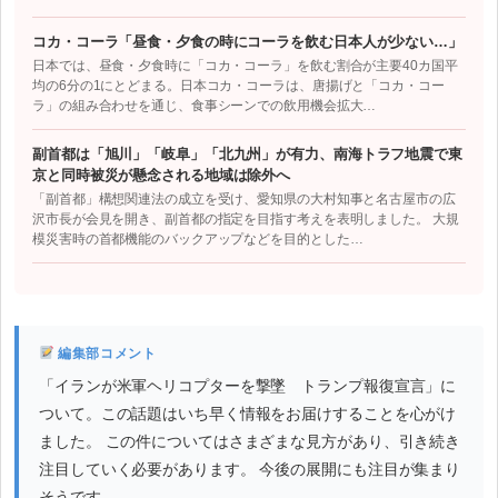
コカ・コーラ「昼食・夕食の時にコーラを飲む日本人が少ない…」
日本では、昼食・夕食時に「コカ・コーラ」を飲む割合が主要40カ国平
均の6分の1にとどまる。日本コカ・コーラは、唐揚げと「コカ・コー
ラ」の組み合わせを通じ、食事シーンでの飲用機会拡大…
副首都は「旭川」「岐阜」「北九州」が有力、南海トラフ地震で東
京と同時被災が懸念される地域は除外へ
「副首都」構想関連法の成立を受け、愛知県の大村知事と名古屋市の広
沢市長が会見を開き、副首都の指定を目指す考えを表明しました。 大規
模災害時の首都機能のバックアップなどを目的とした…
編集部コメント
「イランが米軍ヘリコプターを撃墜 トランプ報復宣言」に
ついて。この話題はいち早く情報をお届けすることを心がけ
ました。 この件についてはさまざまな見方があり、引き続き
注目していく必要があります。 今後の展開にも注目が集まり
そうです。