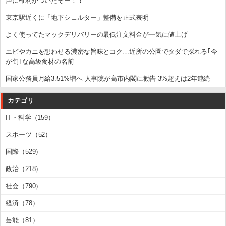
声に権利がついたぞー！！
東京駅近くに「地下シェルター」整備を正式表明
よく使ってたマックデリバリーの最低注文料金が一気に値上げ
エビやカニを想わせる濃密な旨味とコク…近所の公園でタダで採れる｢今
が旬｣な高級食材の名前
国家公務員月給3.51%増へ 人事院が高市内閣に勧告 3%超えは2年連続
カテゴリ
IT・科学（159）
スポーツ（52）
国際（529）
政治（218）
社会（790）
経済（78）
芸能（81）