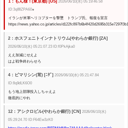
1：もん様！(東京都) [US]
2026/06/10(水) 05:19:46.58
ID:3q88ZPA60●
イランが米軍ヘリコプターを撃墜 トランプ氏、報復を宣言
https://news.yahoo.co.jp/articles/d122fc897b6b4f420d2695b315e7297f3b
2：ホスフェニトインナトリウム(やわらか銀行) [ZA]
2026/06/10(水) 05:21:07.23 ID:f0PkAjka0
ええ加減にせえよ
はよ戦争終わらせろ
4：ピマリシン(茸) [ﾆﾀﾞ]
2026/06/10(水) 05:21:47.84
ID:8q9dLK6O0
もう地上部隊投入しちゃえよ
徹底的にやれ
12：アシクロビル(やわらか銀行) [CN]
2026/06/10(水)
05:29:24.70 ID:F64Ew3zK0