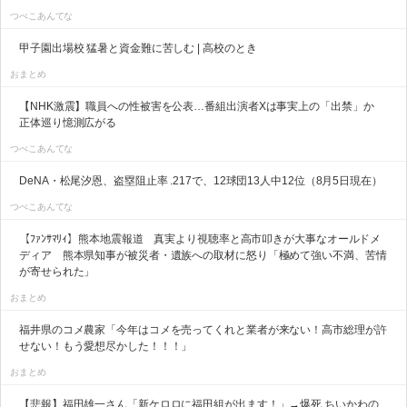
つべこあんてな
甲子園出場校 猛暑と資金難に苦しむ | 高校のとき
おまとめ
【NHK激震】職員への性被害を公表…番組出演者Xは事実上の「出禁」か
正体巡り憶測広がる
つべこあんてな
DeNA・松尾汐恩、盗塁阻止率 .217で、12球団13人中12位（8月5日現在）
つべこあんてな
【ﾌｧﾝｻﾏﾘｨ】熊本地震報道 真実より視聴率と高市叩きが大事なオールドメ
ディア 熊本県知事が被災者・遺族への取材に怒り「極めて強い不満、苦情
が寄せられた」
おまとめ
福井県のコメ農家「今年はコメを売ってくれと業者が来ない！高市総理が許
せない！もう愛想尽かした！！！」
おまとめ
【悲報】福田雄一さん「新ケロロに福田組が出ます！」→爆死 ちいかわの