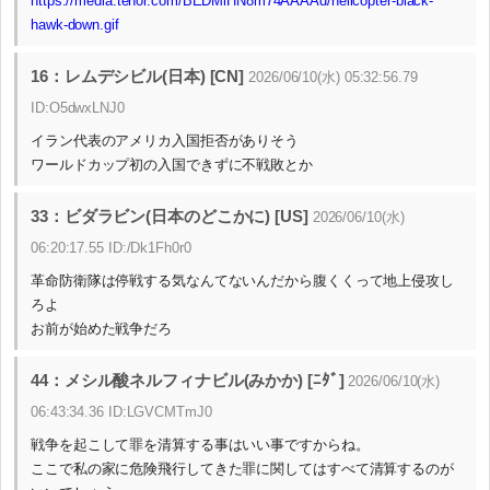
https://media.tenor.com/BEDMiHN8m74AAAAd/helicopter-black-
hawk-down.gif
16：レムデシビル(日本) [CN]
2026/06/10(水) 05:32:56.79
ID:O5dwxLNJ0
イラン代表のアメリカ入国拒否がありそう
ワールドカップ初の入国できずに不戦敗とか
33：ビダラビン(日本のどこかに) [US]
2026/06/10(水)
06:20:17.55 ID:/Dk1Fh0r0
革命防衛隊は停戦する気なんてないんだから腹くくって地上侵攻し
ろよ
お前が始めた戦争だろ
44：メシル酸ネルフィナビル(みかか) [ﾆﾀﾞ]
2026/06/10(水)
06:43:34.36 ID:LGVCMTmJ0
戦争を起こして罪を清算する事はいい事ですからね。
ここで私の家に危険飛行してきた罪に関してはすべて清算するのが