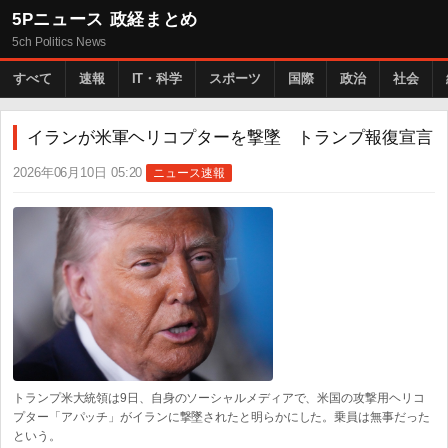
5Pニュース 政経まとめ
5ch Politics News
すべて
速報
IT・科学
スポーツ
国際
政治
社会
イランが米軍ヘリコプターを撃墜 トランプ報復宣言
2026年06月10日 05:20
ニュース速報
トランプ米大統領は9日、自身のソーシャルメディアで、米国の攻撃用ヘリコ
プター「アパッチ」がイランに撃墜されたと明らかにした。乗員は無事だった
という。