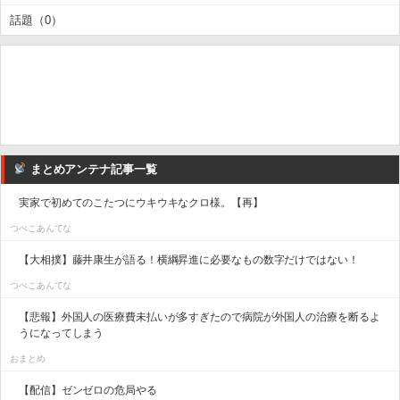
話題（0）
まとめアンテナ記事一覧
実家で初めてのこたつにウキウキなクロ様。【再】
つべこあんてな
【大相撲】藤井康生が語る！横綱昇進に必要なもの数字だけではない！
つべこあんてな
【悲報】外国人の医療費未払いが多すぎたので病院が外国人の治療を断るよ
うになってしまう
おまとめ
【配信】ゼンゼロの危局やる