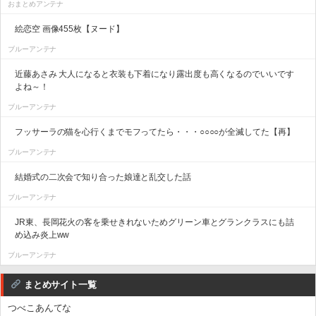
おまとめアンテナ
絵恋空 画像455枚【ヌード】
ブルーアンテナ
近藤あさみ 大人になると衣装も下着になり露出度も高くなるのでいいです
よね～！
ブルーアンテナ
フッサーラの猫を心行くまでモフってたら・・・○○○○が全滅してた【再】
ブルーアンテナ
結婚式の二次会で知り合った娘達と乱交した話
ブルーアンテナ
JR東、長岡花火の客を乗せきれないためグリーン車とグランクラスにも詰
め込み炎上ww
ブルーアンテナ
まとめサイト一覧
つべこあんてな