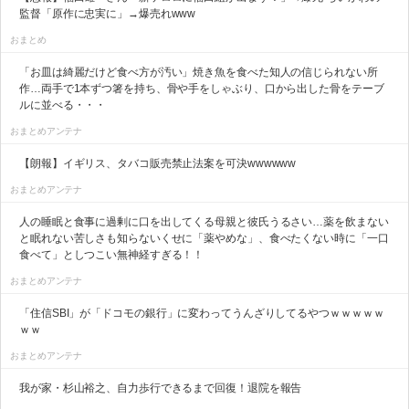
監督「原作に忠実に」→爆売れwww
おまとめ
「お皿は綺麗だけど食べ方が汚い」焼き魚を食べた知人の信じられない所
作…両手で1本ずつ箸を持ち、骨や手をしゃぶり、口から出した骨をテーブ
ルに並べる・・・
おまとめアンテナ
【朗報】イギリス、タバコ販売禁止法案を可決wwwwww
おまとめアンテナ
人の睡眠と食事に過剰に口を出してくる母親と彼氏うるさい…薬を飲まない
と眠れない苦しさも知らないくせに「薬やめな」、食べたくない時に「一口
食べて」としつこい無神経すぎる！！
おまとめアンテナ
「住信SBI」が「ドコモの銀行」に変わってうんざりしてるやつｗｗｗｗｗ
ｗｗ
おまとめアンテナ
我が家・杉山裕之、自力歩行できるまで回復！退院を報告