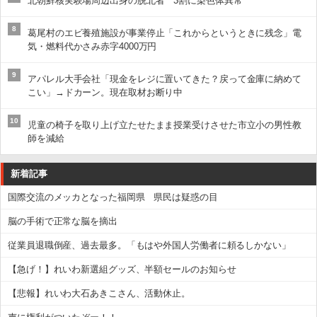
北朝鮮核実験場周辺出身の脱北者 3割に染色体異常
8
葛尾村のエビ養殖施設が事業停止「これからというときに残念」電
気・燃料代かさみ赤字4000万円
9
アパレル大手会社「現金をレジに置いてきた？戻って金庫に納めて
こい」→ドカーン。現在取材お断り中
10
児童の椅子を取り上げ立たせたまま授業受けさせた市立小の男性教
師を減給
新着記事
国際交流のメッカとなった福岡県 県民は疑惑の目
脳の手術で正常な脳を摘出
従業員退職倒産、過去最多。「もはや外国人労働者に頼るしかない」
【急げ！】れいわ新選組グッズ、半額セールのお知らせ
【悲報】れいわ大石あきこさん、活動休止。