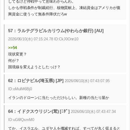
してるけど停戦中って意味わからんわ。
しかも停戦条件が制裁続行、核物質献上、凍結資金はアメリカが復
興資金に使うって無条件降伏だろw
57：ラルテグラビルカリウム(やわらか銀行) [AU]
2026/06/10(水) 07:15:24.78 ID:CkJ0Onn10
>>54
現状変更？
何が？
国境線を変えようとしたっけ？
62：ロピナビル(埼玉県) [JP]
2026/06/10(水) 07:43:07.95
ID:oMuIM6Bj0
イランのドローンに当たっただけらしい。新種の当たり屋か
64：イドクスウリジン(茸) [ﾆﾀﾞ]
2026/06/10(水) 07:43:47.34
ID:uG6fQsmM0
てか、イスラエル、ユダヤ人を殲滅すれば、すべてが丸く収まると