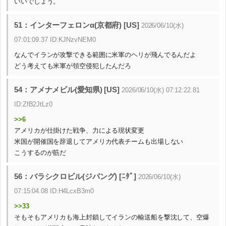
いいでしょう。
51：インターフェロンα(京都府) [US]
2026/06/10(水)
07:01:09.37 ID:KJNzvNEM0
なんでイランが攻撃できる範囲に米軍のヘリが飛んでるんだよ
どう考えても米軍が領空侵犯したんだろ
54：アメナメビル(愛知県) [US]
2026/06/10(水) 07:12:22.81
ID:ZfB2JtLz0
>>6
アメリカが仕掛けた戦争、力による現状変更
米国が開催国を辞退してアメリカ代表チームも出場しない
こうするのが筋だ
56：バラシクロビル(ジパング) [ﾆﾀﾞ]
2026/06/10(水)
07:15:04.08 ID:H4LcxB3m0
>>33
そもそもアメリカも海上封鎖してイランの輸送船を撃沈して、空爆