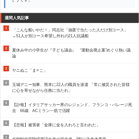
週間人気記事
1
「こんな船いやだ！」同志社「抽選で当たった人だけ別コース」
→51人が別コース希望し外れの21人抗議船
2
夏休み中の小学生が『子ども議会』 “運動会廃止案”めぐり熱い議
論
3
ヤニぬこ「ま⚪︎こ」
4
玉城デニー知事、熊本に22人の職員を派遣 「常に被災された皆様
に心を寄せながら任務に当たれ」
5
【訃報】イタリアサッカー界のレジェンド、フランコ・バレージ死
去 66歳 ACミラン一筋で活躍
6
【悲報】被害者「金庫に金を入れろと言われた」
7