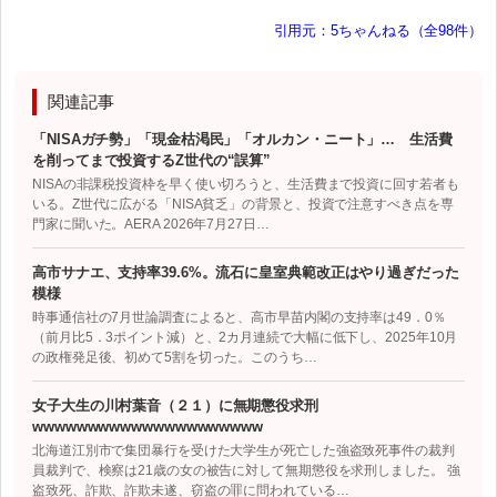
引用元：5ちゃんねる（全98件）
関連記事
「NISAガチ勢」「現金枯渇民」「オルカン・ニート」… 生活費
を削ってまで投資するZ世代の“誤算”
NISAの非課税投資枠を早く使い切ろうと、生活費まで投資に回す若者も
いる。Z世代に広がる「NISA貧乏」の背景と、投資で注意すべき点を専
門家に聞いた。AERA 2026年7月27日…
高市サナエ、支持率39.6%。流石に皇室典範改正はやり過ぎだった
模様
時事通信社の7月世論調査によると、高市早苗内閣の支持率は49．0％
（前月比5．3ポイント減）と、2カ月連続で大幅に低下し、2025年10月
の政権発足後、初めて5割を切った。このうち…
女子大生の川村葉音（２１）に無期懲役求刑
wwwwwwwwwwwwwwwwwwwww
北海道江別市で集団暴行を受けた大学生が死亡した強盗致死事件の裁判
員裁判で、検察は21歳の女の被告に対して無期懲役を求刑しました。 強
盗致死、詐欺、詐欺未遂、窃盗の罪に問われている…