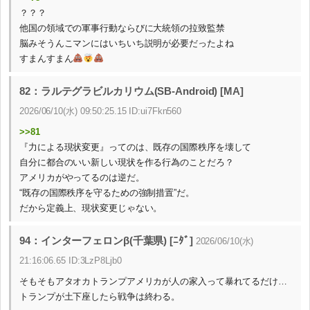
？？？
他国の領域での軍事行動ならびに大統領の拉致監禁
脳みそうんこマンにはいちいち説明が必要だったよね
すまんすまん
82：ラルテグラビルカリウム(SB-Android) [MA]
2026/06/10(水) 09:50:25.15 ID:ui7Fkn560
>>81
『力による現状変更』ってのは、既存の国際秩序を壊して
自分に都合のいい新しい現状を作る行為のことだろ？
アメリカがやってるのは逆だ。
“既存の国際秩序を守るための強制措置”だ。
だから定義上、現状変更じゃない。
94：インターフェロンβ(千葉県) [ﾆﾀﾞ]
2026/06/10(水)
21:16:06.65 ID:3LzP8Ljb0
そもそもアタオカトランプアメリカが人の家入って暴れてるだけ…
トランプが土下座したら戦争は終わる。