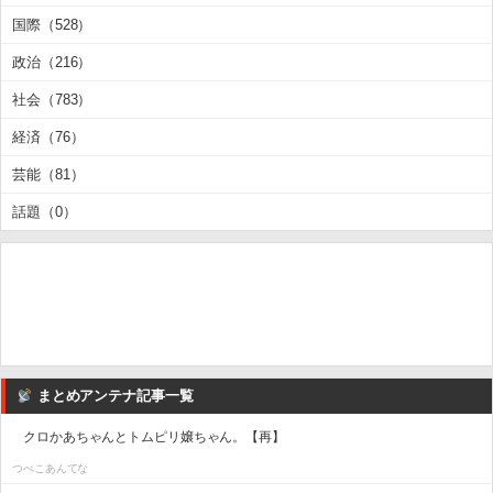
国際（528）
政治（216）
社会（783）
経済（76）
芸能（81）
話題（0）
まとめアンテナ記事一覧
クロかあちゃんとトムピリ嬢ちゃん。【再】
つべこあんてな