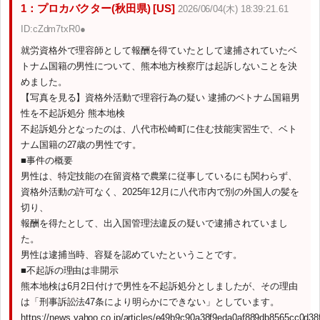
1：プロカバクター(秋田県) [US]
2026/06/04(木) 18:39:21.61
ID:cZdm7txR0●
就労資格外で理容師として報酬を得ていたとして逮捕されていたベ
トナム国籍の男性について、熊本地方検察庁は起訴しないことを決
めました。
【写真を見る】資格外活動で理容行為の疑い 逮捕のベトナム国籍男
性を不起訴処分 熊本地検
不起訴処分となったのは、八代市松崎町に住む技能実習生で、ベト
ナム国籍の27歳の男性です。
■事件の概要
男性は、特定技能の在留資格で農業に従事しているにも関わらず、
資格外活動の許可なく、2025年12月に八代市内で別の外国人の髪を
切り、
報酬を得たとして、出入国管理法違反の疑いで逮捕されていまし
た。
男性は逮捕当時、容疑を認めていたということです。
■不起訴の理由は非開示
熊本地検は6月2日付けで男性を不起訴処分としましたが、その理由
は「刑事訴訟法47条により明らかにできない」としています。
https://news.yahoo.co.jp/articles/e49b9c90a38f9eda0af889db8565cc0d38