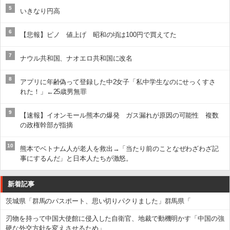
5
いきなり円高
6
【悲報】ピノ 値上げ 昭和の頃は100円で買えてた
7
ナウル共和国、ナオエロ共和国に改名
8
アプリに年齢偽って登録した中2女子「私中学生なのにせっくすさ
れた！」←25歳男無罪
9
【速報】イオンモール熊本の爆発 ガス漏れが原因の可能性 複数
の政権幹部が指摘
10
熊本でベトナム人が老人を救出→「当たり前のことなぜわざわざ記
事にするんだ」と日本人たちが激怒。
新着記事
茨城県「群馬のパスポート、思い切りパクりました」群馬県「
刃物を持って中国大使館に侵入した自衛官、地裁で動機明かす「中国の強
硬な外交方針を変えさせるため」