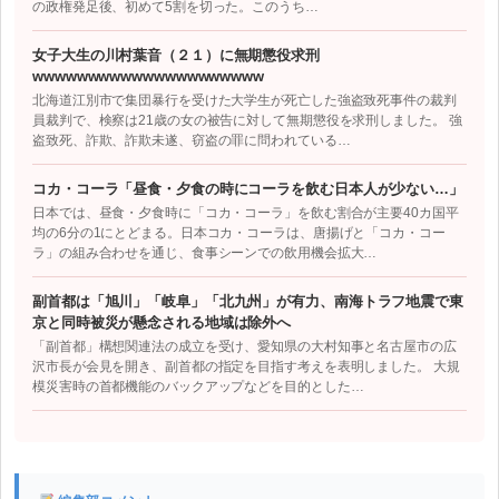
の政権発足後、初めて5割を切った。このうち…
女子大生の川村葉音（２１）に無期懲役求刑
wwwwwwwwwwwwwwwwwwwww
北海道江別市で集団暴行を受けた大学生が死亡した強盗致死事件の裁判
員裁判で、検察は21歳の女の被告に対して無期懲役を求刑しました。 強
盗致死、詐欺、詐欺未遂、窃盗の罪に問われている…
コカ・コーラ「昼食・夕食の時にコーラを飲む日本人が少ない…」
日本では、昼食・夕食時に「コカ・コーラ」を飲む割合が主要40カ国平
均の6分の1にとどまる。日本コカ・コーラは、唐揚げと「コカ・コー
ラ」の組み合わせを通じ、食事シーンでの飲用機会拡大…
副首都は「旭川」「岐阜」「北九州」が有力、南海トラフ地震で東
京と同時被災が懸念される地域は除外へ
「副首都」構想関連法の成立を受け、愛知県の大村知事と名古屋市の広
沢市長が会見を開き、副首都の指定を目指す考えを表明しました。 大規
模災害時の首都機能のバックアップなどを目的とした…