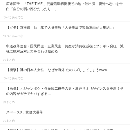
広末涼子 「THE TIME,」芸能活動再開後初の地上波出演、復帰へ思いを告
白「自分の弱い部分だったり…」
つべこあんてな
【グモ】京王線 仙川駅で人身事故「人身事故で緊急車両が大集結...」
つべこあんてな
中道改革連合・国民民主・立憲民主・共産が消費税減税にブチギレ発狂 減
税に絶対反対と力を合わせ始める
おまとめ
【衝撃】謎の日本人女性、なぜか海外で大バズりしてしまうwww
つべこあんてな
【画像】元ジャンポケ・斉藤慎二被告の妻・瀬戸サオリがインスタ更新！そ
の内容がガチでヤバすぎる…
おまとめ
スペースX、株価大暴落
おまとめ