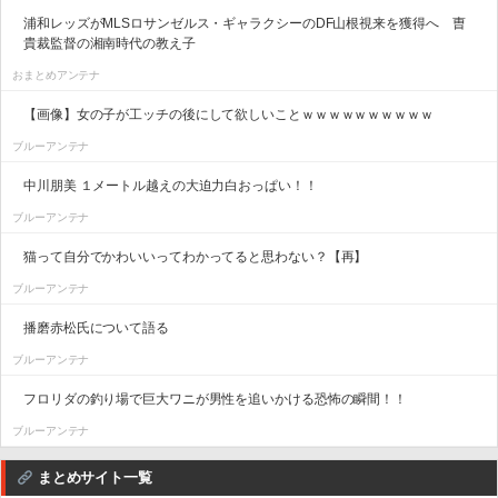
浦和レッズがMLSロサンゼルス・ギャラクシーのDF山根視来を獲得へ 曺
貴裁監督の湘南時代の教え子
おまとめアンテナ
【画像】女の子が工ッチの後にして欲しいことｗｗｗｗｗｗｗｗｗｗ
ブルーアンテナ
中川朋美 １メートル越えの大迫力白おっぱい！！
ブルーアンテナ
猫って自分でかわいいってわかってると思わない？【再】
ブルーアンテナ
播磨赤松氏について語る
ブルーアンテナ
フロリダの釣り場で巨大ワニが男性を追いかける恐怖の瞬間！！
ブルーアンテナ
まとめサイト一覧