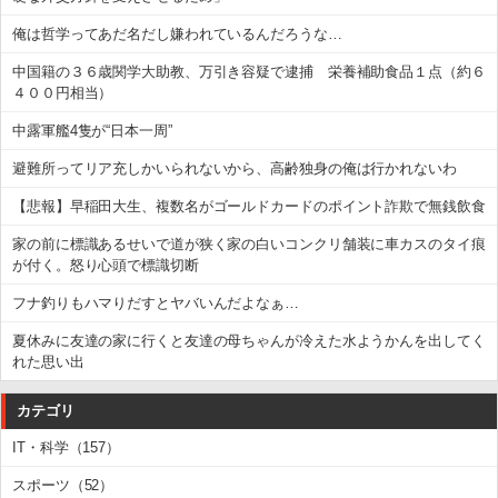
俺は哲学ってあだ名だし嫌われているんだろうな…
中国籍の３６歳関学大助教、万引き容疑で逮捕 栄養補助食品１点（約６
４００円相当）
中露軍艦4隻が“日本一周”
避難所ってリア充しかいられないから、高齢独身の俺は行かれないわ
【悲報】早稲田大生、複数名がゴールドカードのポイント詐欺で無銭飲食
家の前に標識あるせいで道が狭く家の白いコンクリ舗装に車カスのタイ痕
が付く。怒り心頭で標識切断
フナ釣りもハマりだすとヤバいんだよなぁ…
夏休みに友達の家に行くと友達の母ちゃんが冷えた水ようかんを出してく
れた思い出
カテゴリ
IT・科学（157）
スポーツ（52）