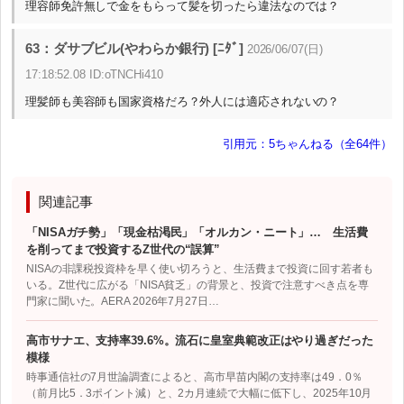
理容師免許無しで金をもらって髪を切ったら違法なのでは？
63：ダサブビル(やわらか銀行) [ﾆﾀﾞ]
2026/06/07(日)
17:18:52.08 ID:oTNCHi410
理髪師も美容師も国家資格だろ？外人には適応されないの？
引用元：5ちゃんねる（全64件）
関連記事
「NISAガチ勢」「現金枯渇民」「オルカン・ニート」… 生活費
を削ってまで投資するZ世代の“誤算”
NISAの非課税投資枠を早く使い切ろうと、生活費まで投資に回す若者も
いる。Z世代に広がる「NISA貧乏」の背景と、投資で注意すべき点を専
門家に聞いた。AERA 2026年7月27日…
高市サナエ、支持率39.6%。流石に皇室典範改正はやり過ぎだった
模様
時事通信社の7月世論調査によると、高市早苗内閣の支持率は49．0％
（前月比5．3ポイント減）と、2カ月連続で大幅に低下し、2025年10月