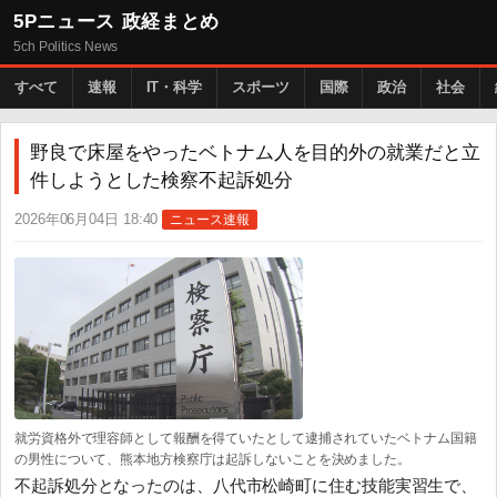
5Pニュース 政経まとめ
5ch Politics News
すべて
速報
IT・科学
スポーツ
国際
政治
社会
野良で床屋をやったベトナム人を目的外の就業だと立
件しようとした検察不起訴処分
2026年06月04日 18:40
ニュース速報
就労資格外で理容師として報酬を得ていたとして逮捕されていたベトナム国籍
の男性について、熊本地方検察庁は起訴しないことを決めました。
不起訴処分となったのは、八代市松崎町に住む技能実習生で、