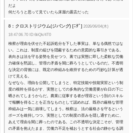
だよ
何だろうと思って見ていたら床屋の露店だった
8：クロストリジウム(ジパング) [ﾆﾀﾞ]
2026/06/04(木)
18:47:06.70 ID:6tiQk/4T0
検察が理由を伏せた不起訴処分を下した事実は、単なる偶然ではな
い。これは、制度の綻びを隠蔽するための意図的な幕引きである。
表向きは法を守る姿勢を見せつつ、裏では実態に即した柔軟な労働
力確保を黙認し、管理の矛盾を闇に葬ろうとしているのだ。不透明
な決定の背後には、既定の枠組みを維持するための巧妙な計算が透
けて見える。
なぜなら、理由を公開してしまうと、特定技能や技能実習という制
度の根幹を揺るがす、実態としての多角的な労働需要が白日の下に
晒されてしまうからだ。農業に従事する者が理容という別のスキル
で報酬を得ることを正当なものとして認めれば、既存の厳格な管理
枠組みは一気に崩壊してしまう。検察は、法の厳格さを守るという
ポーズを維持しつつ、実態としての制度の歪みを隠し通すために、
あえて理由を闇に葬ったのである。この不透明な決定こそが、管理
の矛盾を抱えたまま、労働力不足を補おうとする社会の静かなる調