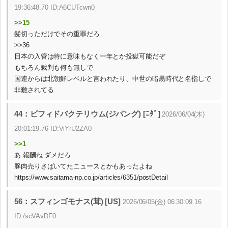
19:36:48.70 ID:A6CUTcwn0
>>15
髪切っただけでその重罪だろ
>>36
日本の入管は特に意味もなく一年とか投獄可能だぞ
もちろん裁判も何も無しで
国連からは北朝鮮レベルと言われたり、中世の暗黒時代と名指しで
非難されてる
44：ビフィドバクテリウム(ジパング) [ﾆﾀﾞ]
2026/06/04(木)
20:01:19.76 ID:ViYrU2ZA0
>>1
あ 報酬ね ダメだろ
豚肉売りさばいてたニュースとかもあったよね
https://www.saitama-np.co.jp/articles/6351/postDetail
56：スフィンゴモナス(茸) [US]
2026/06/05(金) 06:30:09.16
ID:/scVAvDF0