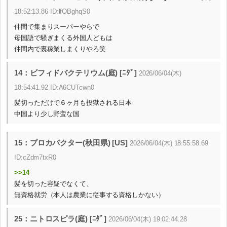
18:52:13.86 ID:lfOBghqS0
仲間で集まりスーパーやらで
母国語で騒ぎまくる外国人どもは
仲間内で裏稼業しまくりやろ笑
14：ビフィドバクテリウム(庭) [ﾆﾀﾞ]
2026/06/04(木)
18:54:41.92 ID:A6CUTcwn0
髪切っただけで６ヶ月も投獄される日本
中国より少し野蛮な国
15：プロカバクター(秋田県) [US]
2026/06/04(木) 18:55:58.69
ID:cZdm7txR0
>>14
髪を切った容疑でなくて、
無資格就労（本人は農業に従事する資格しかない）
25：ニトロスピラ(庭) [ﾆﾀﾞ]
2026/06/04(木) 19:02:44.28