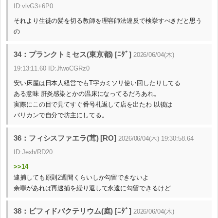
ID:vlvG3+6P0
それより生徒の髪を切る教師を理容師法違反で検挙すべきだと思う
の
34：プランクトミセス(東京都) [ﾆﾀﾞ]
2026/06/04(木)
19:13:11.60 ID:JfwoCGRz0
安い床屋は日本人経営でもT字カミソリ使い回したりしてる
ある意味 肝炎感染とかの温床になってるだろあれ。
実際にこの目で見てすぐ番号札返して店を出たわ 以後は
バリカンで自分で坊主にしてる。
36：フィシスファエラ(茸) [RO]
2026/06/04(木) 19:30:58.64
ID:Jexh/RD20
>>14
逮捕しても原則2週間くらいしか勾留できないよ
余罪があれば再逮捕を繰り返して永遠に勾留できるけど
38：ビフィドバクテリウム(庭) [ﾆﾀﾞ]
2026/06/04(木)