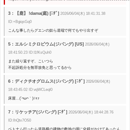
3：【鹿】 !dama(庭) [ﾆﾀﾞ]
2026/06/04(木) 18:41:31.38
ID:+BgiqsGq0
こんな事したらグエンの奴ら道端で何でもやり出すぞ
5：エルシミクロビウム(ジパング) [US]
2026/06/04(木)
18:41:50.23 ID:I1fKsQuh0
また繰り返すぞ、こいつら
不起訴処分を無罪放免と思ってるから
6：ディクチオグロムス(ジパング) [ﾆﾀﾞ]
2026/06/04(木)
18:43:45.02 ID:vqWCLeql0
床屋…(´ᴖωᴖ｀)ﾆｬｧ
7：リケッチア(ジパング) [ﾆﾀﾞ]
2026/06/04(木) 18:44:28.76
ID:IhQtx7O50
ベトナム行ったら道路横の建物の敷地の塀に化鏡がかけてあったん