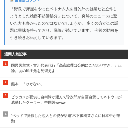
編集部コメント
「野良で床屋をやったベトナム人を目的外の就業だと立件し
ようとした検察不起訴処分」について。突然のニュースに驚
いた方も多かったのではないでしょうか。 多くの方がこの話
題に興味を持っており、議論が続いています。 今後の動向を
引き続きお伝えしていきます。
週間人気記事
1
国民民主党・古川代表代行「高市総理は公約にこだわりすぎ」←正
論。あの民主党を見習えよ
2
熊本 「水がない」
3
ビッカメが提供し自衛隊が運んで珍次郎が自画自賛してネトウヨが
感動したクーラー、中国製wwww
4
“ベッドで撮影した恋人との姿が話題”木下優樹菜さんに日本中が感
動