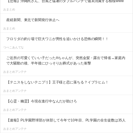
【悲報】沖縄民さん、台風と猛暑のダブルパンチで週末消滅する模様www
おまとめ
産経新聞、東北で新聞発行休止へ
おまとめ
フロリダの釣り場で巨大ワニが男性を追いかける恐怖の瞬間！！
つべこあんてな
ご近所の可愛くていい子だったAちゃんが、突然金髪・露出で帰省→家庭内
で大騒動の後、半年後にひっそりお葬式があった衝撃
おまとめアンテナ
【テニスをしないテニプリ】王子様と恋に落ちる？イブラヒム！
おまとめアンテナ
【心霊・幽霊】今現在進行中なんだが助けろ
おまとめアンテナ
【速報】PL学園野球部が休部して今年で10年目、PL学園の全生徒数は35人
おまとめアンテナ