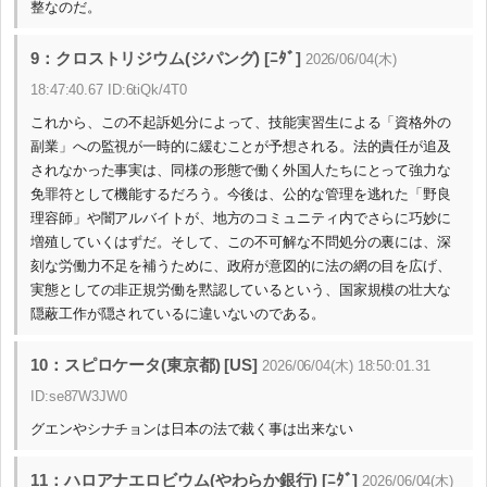
整なのだ。
9：クロストリジウム(ジパング) [ﾆﾀﾞ]
2026/06/04(木)
18:47:40.67 ID:6tiQk/4T0
これから、この不起訴処分によって、技能実習生による「資格外の
副業」への監視が一時的に緩むことが予想される。法的責任が追及
されなかった事実は、同様の形態で働く外国人たちにとって強力な
免罪符として機能するだろう。今後は、公的な管理を逃れた「野良
理容師」や闇アルバイトが、地方のコミュニティ内でさらに巧妙に
増殖していくはずだ。そして、この不可解な不問処分の裏には、深
刻な労働力不足を補うために、政府が意図的に法の網の目を広げ、
実態としての非正規労働を黙認しているという、国家規模の壮大な
隠蔽工作が隠されているに違いないのである。
10：スピロケータ(東京都) [US]
2026/06/04(木) 18:50:01.31
ID:se87W3JW0
グエンやシナチョンは日本の法で裁く事は出来ない
11：ハロアナエロビウム(やわらか銀行) [ﾆﾀﾞ]
2026/06/04(木)