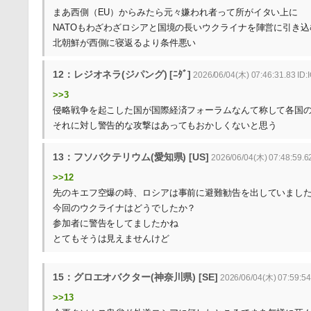
まあ西側（EU）からみたら元々嫌われ者って所がイタい上に
NATOもわざわざロシアと国境の長いウクライナを陣営に引き
北朝鮮が西側に寝返るより条件悪い
12：レジオネラ(ジパング) [ﾆﾀﾞ]
2026/06/04(木) 07:46:31.83 ID:
>>3
侵略戦争を起こした国が国際経済フォーラムなんて称して各国
それに対し警告的な攻撃はあってもおかしくないと思う
13：フソバクテリウム(愛知県) [US]
2026/06/04(木) 07:48:59.
>>12
先のキエフ空爆の時、ロシアは事前に避難勧告を出していまし
今回のウクライナはどうでしたか？
参加者に警告をしてましたかね
とてもそうは見えませんけど
15：グロエオバクター(神奈川県) [SE]
2026/06/04(木) 07:59:54
>>13