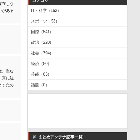
カテゴリ
存在しな
IT・科学（162）
いがある
スポーツ（53）
国際（541）
政治（220）
社会（794）
経済（80）
は、単な
芸能（83）
、真に注
話題（0）
出すため
まとめアンテナ記事一覧