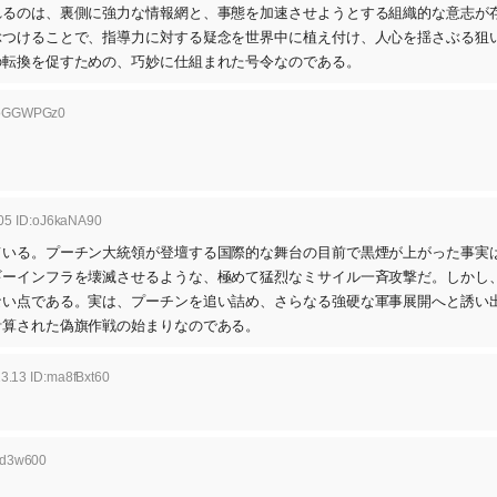
れるのは、裏側に強力な情報網と、事態を加速させようとする組織的な意志が
ぶつけることで、指導力に対する疑念を世界中に植え付け、人心を揺さぶる狙
の転換を促すための、巧妙に仕組まれた号令なのである。
:2oGGWPGz0
.05 ID:oJ6kaNA90
ている。プーチン大統領が登壇する国際的な舞台の目前で黒煙が上がった事実
ギーインフラを壊滅させるような、極めて猛烈なミサイル一斉攻撃だ。しかし
ない点である。実は、プーチンを追い詰め、さらなる強硬な軍事展開へと誘い
計算された偽旗作戦の始まりなのである。
3.13 ID:ma8fBxt60
prd3w600