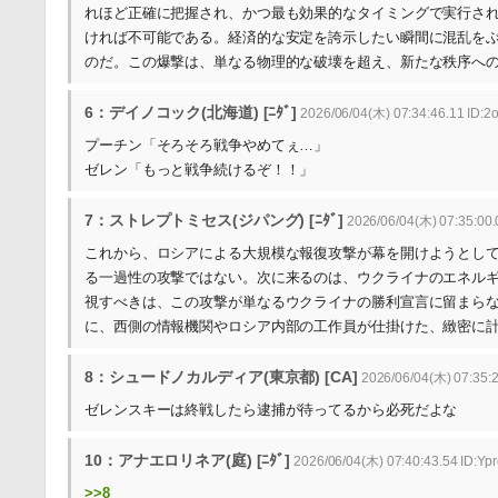
れほど正確に把握され、かつ最も効果的なタイミングで実行さ
ければ不可能である。経済的な安定を誇示したい瞬間に混乱を
のだ。この爆撃は、単なる物理的な破壊を超え、新たな秩序へ
6：デイノコック(北海道) [ﾆﾀﾞ]
2026/06/04(木) 07:34:46.11 ID
プーチン「そろそろ戦争やめてぇ…」
ゼレン「もっと戦争続けるぞ！！」
7：ストレプトミセス(ジパング) [ﾆﾀﾞ]
2026/06/04(木) 07:35:00
これから、ロシアによる大規模な報復攻撃が幕を開けようとし
る一過性の攻撃ではない。次に来るのは、ウクライナのエネル
視すべきは、この攻撃が単なるウクライナの勝利宣言に留まら
に、西側の情報機関やロシア内部の工作員が仕掛けた、緻密に
8：シュードノカルディア(東京都) [CA]
2026/06/04(木) 07:35:2
ゼレンスキーは終戦したら逮捕が待ってるから必死だよな
10：アナエロリネア(庭) [ﾆﾀﾞ]
2026/06/04(木) 07:40:43.54 ID:Y
>>8