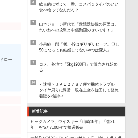
6
総合的に考えて一番、コスパ＆タイパのいい
食べ物ってなんだろ？
7
山本ジョージ新代表「衆院選惨敗の原因は、
れいわへの攻撃と中傷動画のせいです！」
8
小泉純一郎「48、49はギリギリセーフ。但し
50になっても結婚してないやつは変人」
ドロー
9
コメ、各地で「5kg1980円」で販売され始め
る
10
＜速報＞ＪＡＬ２７８７便で機体トラブル
タイヤ周りに異常 現在上空を旋回して緊急
着陸を検討中
新着記事
ビックカメラ、ウイスキー「山崎18年」「響21
年」を“6万7100円”で抽選販売
一般作だけどエロいシーンがあって、妙にムラムラ