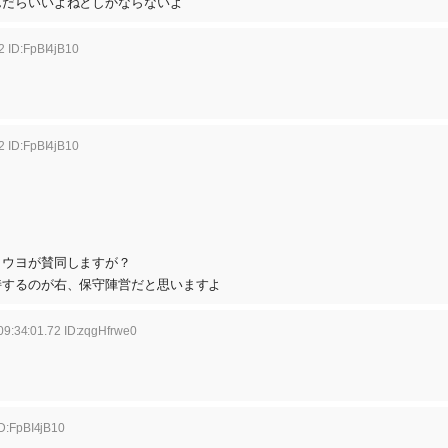
んだらいいよねとしかならないよ
2 ID:FpBI4jB10
2 ID:FpBI4jB10
？
トウヨが賛同しますが？
持するのが右、保守陣営だと思いますよ
9:34:01.72 ID:zqgHfrwe0
ID:FpBI4jB10