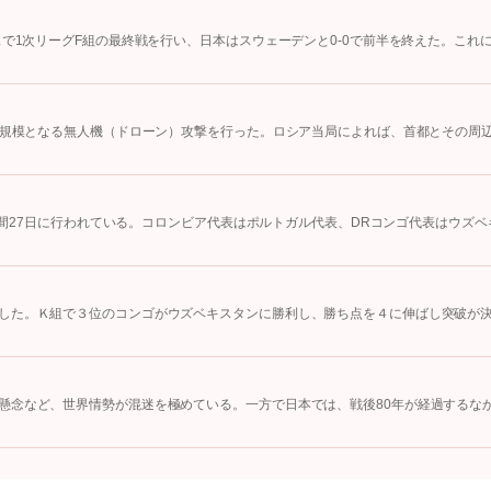
スで1次リーグF組の最終戦を行い、日本はスウェーデンと0-0で前半を終えた。これ
大規模となる無人機（ドローン）攻撃を行った。ロシア当局によれば、首都とその周
地時間27日に行われている。コロンビア代表はポルトガル代表、DRコンゴ代表はウズベ
した。Ｋ組で３位のコンゴがウズベキスタンに勝利し、勝ち点を４に伸ばし突破が
懸念など、世界情勢が混迷を極めている。一方で日本では、戦後80年が経過するな