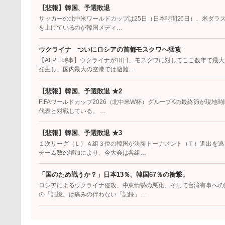
【悲報】韓国、予選敗退
サッカーの北中米ワールドカップは25日（日本時間26日）、米ダラ
を上げているのが韓国メディ…
ウクライナ ついにロシアの首都モスクワへ猛攻
【AFP＝時事】ウクライナが18日、モスクワに対してここ数年で最
発生し、国内最大の空港では避難…
【悲報】韓国、予選敗退 ★2
FIFAワールドカップ2026（北中米W杯）グループKの最終節が現
代表と対戦している。 …
【悲報】韓国、予選敗退 ★3
１次リーグ（Ｌ）Ａ組３位の韓国が決勝トーナメント（Ｔ）進出を逃
チーム数の増加により、今大会は各組…
「国のため戦うか？」日本13％、韓国67％の衝撃。
ロシアによるウクライナ侵攻、中東情勢の悪化、そして台湾有事への
の「記憶」は痛みの伴わない「記録」…