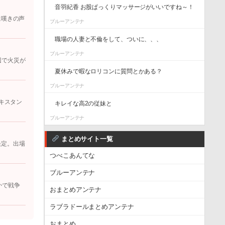
音羽紀香 お股ぱっくりマッサージがいいですね～！
に嘆きの声
ブルーアンテナ
職場の人妻と不倫をして、ついに、、、
ブルーアンテナ
辺で火災が
夏休みで暇なロリコンに質問とかある？
ブルーアンテナ
キスタン
キレイな高2の従妹と
ブルーアンテナ
まとめサイト一覧
決定。出場
つべこあんてな
ブルーアンテナ
かで戦争
おまとめアンテナ
ラブラドールまとめアンテナ
おまとめ