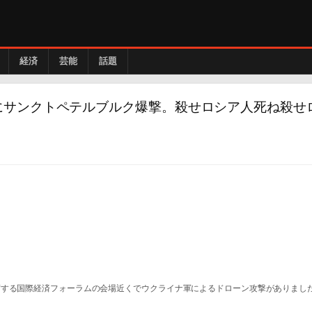
経済
芸能
話題
にサンクトペテルブルク爆撃。殺せロシア人死ね殺せ
席する国際経済フォーラムの会場近くでウクライナ軍によるドローン攻撃がありまし