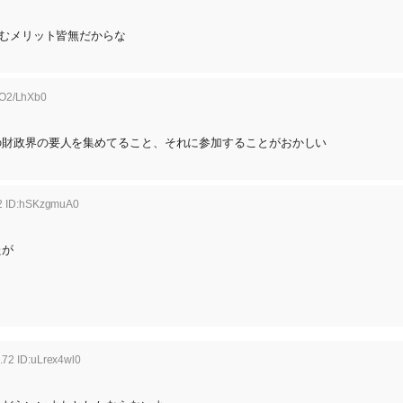
込むメリット皆無だからな
IO2/LhXb0
の財政界の要人を集めてること、それに参加することがおかしい
62 ID:hSKzgmuA0
たが
.72 ID:uLrex4wl0