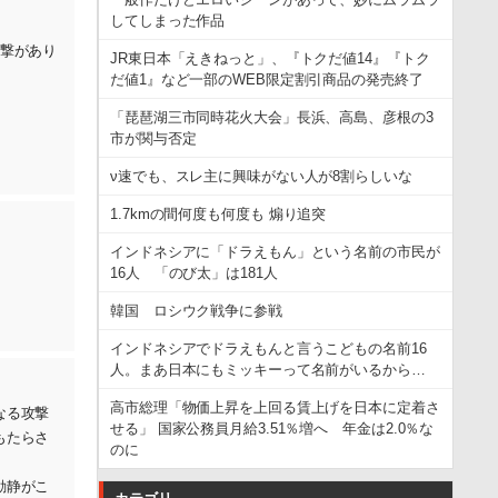
してしまった作品
撃があり
JR東日本「えきねっと」、『トクだ値14』『トク
だ値1』など一部のWEB限定割引商品の発売終了
「琵琶湖三市同時花火大会」長浜、高島、彦根の3
市が関与否定
ν速でも、スレ主に興味がない人が8割らしいな
1.7kmの間何度も何度も 煽り追突
インドネシアに「ドラえもん」という名前の市民が
16人 「のび太」は181人
韓国 ロシウク戦争に参戦
インドネシアでドラえもんと言うこどもの名前16
人。まあ日本にもミッキーって名前がいるから…
高市総理「物価上昇を上回る賃上げを日本に定着さ
なる攻撃
せる」 国家公務員月給3.51％増へ 年金は2.0％な
もたらさ
のに
動静がこ