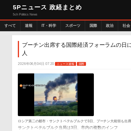
5Pニュース 政経まとめ
5ch Politics News
すべて
速報
IT・科学
スポーツ
国際
政治
社会
プーチン出席する国際経済フォーラムの日
人
2026年06月04日 07:20
ニュース速報
国際
ロシア第二の都市・サンクトペテルブルクで3日、プーチン大統領も出
サンクトペテルブルク当局は3日、市内の複数のインフ