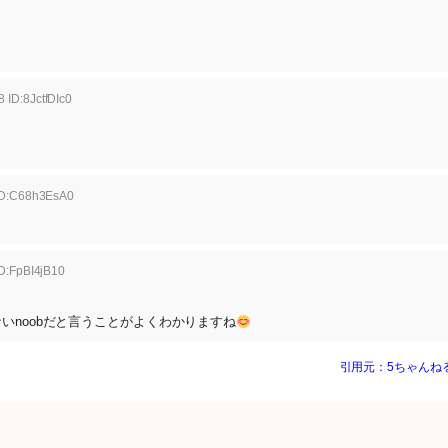
 ID:8JctfDIc0
 ID:C68h3EsA0
ID:FpBI4jB10
いnoobだと言うことがよくわかりますね
引用元：5ちゃんね