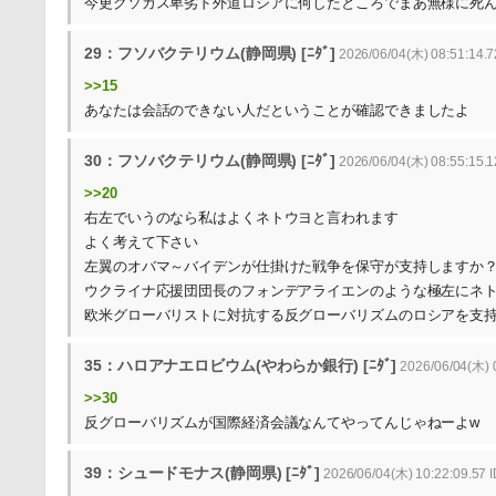
今更クソカス卑劣ド外道ロシアに何したところでまあ無様に死
29：フソバクテリウム(静岡県) [ﾆﾀﾞ]
2026/06/04(木) 08:51:14.7
>>15
あなたは会話のできない人だということが確認できましたよ
30：フソバクテリウム(静岡県) [ﾆﾀﾞ]
2026/06/04(木) 08:55:15.1
>>20
右左でいうのなら私はよくネトウヨと言われます
よく考えて下さい
左翼のオバマ～バイデンが仕掛けた戦争を保守が支持しますか
ウクライナ応援団団長のフォンデアライエンのような極左にネ
欧米グローバリストに対抗する反グローバリズムのロシアを支
35：ハロアナエロビウム(やわらか銀行) [ﾆﾀﾞ]
2026/06/04(木) 0
>>30
反グローバリズムが国際経済会議なんてやってんじゃねーよw
39：シュードモナス(静岡県) [ﾆﾀﾞ]
2026/06/04(木) 10:22:09.57 