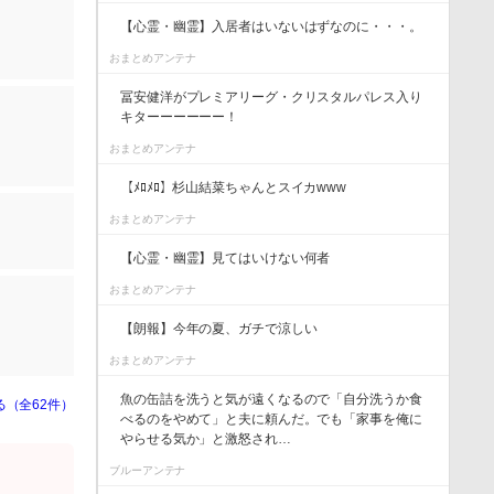
【心霊・幽霊】入居者はいないはずなのに・・・。
おまとめアンテナ
冨安健洋がプレミアリーグ・クリスタルパレス入り
キターーーーーー！
おまとめアンテナ
【ﾒﾛﾒﾛ】杉山結菜ちゃんとスイカwww
おまとめアンテナ
【心霊・幽霊】見てはいけない何者
おまとめアンテナ
【朗報】今年の夏、ガチで涼しい
おまとめアンテナ
魚の缶詰を洗うと気が遠くなるので「自分洗うか食
る（全62件）
べるのをやめて」と夫に頼んだ。でも「家事を俺に
やらせる気か」と激怒され…
ブルーアンテナ