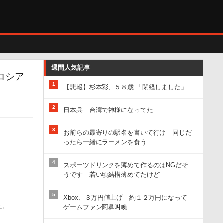
週間人気記事
ロシア
1
【悲報】杉本彩、５８歳 「閉経しました」
2
日本兵 台湾で神様になってた
3
お前らの最寄りの駅名を書いて行け 同じだ
ったら一緒にラーメンを食う
4
スポーツドリンクを薄めて作るのはNGだそ
うです 若い頃結構薄めてたけど
5
Xbox、３万円値上げ 約１２万円になって
た。
ゲームファン阿鼻叫喚