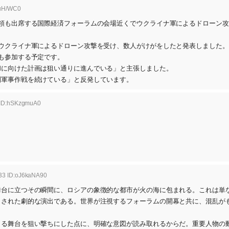
1uH/WC0
領も出席する国際経済フォーラムの会場近くでウクライナ軍によるドローン攻
ウクライナ軍によるドローン攻撃を受け、数人がけがをしたと発表しました。
も参加する予定です。
和に向けた計画は狙い通りに進んでいる」と主張しました。
別軍事作戦を続けている」と反発しています。
 ID:hSKzgmuA0
.33 ID:oJ6kaNA90
舞台に立つその瞬間に、ロシアの象徴的な都市が火の海に包まれる。これは単
くされた劇的な演出である。世界が注視するフォーラムの開幕と共に、混乱が
まる舞台を狙い撃ちにした点に、明確な意図が読み取れるからだ。重要人物の