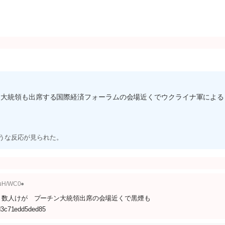
ン大統領も出席する国際経済フォーラムの会場近くでウクライナ軍による
ような反応が見られた。
1uH/WC0●
 数人けが プーチン大統領出席の会場近くで黒煙も
6d3c71edd5ded85