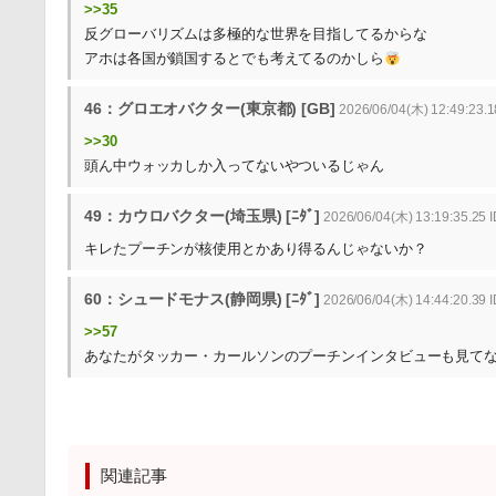
>>35
反グローバリズムは多極的な世界を目指してるからな
アホは各国が鎖国するとでも考えてるのかしら
46：グロエオバクター(東京都) [GB]
2026/06/04(木) 12:49:23.18
>>30
頭ん中ウォッカしか入ってないやついるじゃん
49：カウロバクター(埼玉県) [ﾆﾀﾞ]
2026/06/04(木) 13:19:35.25
キレたプーチンが核使用とかあり得るんじゃないか？
60：シュードモナス(静岡県) [ﾆﾀﾞ]
2026/06/04(木) 14:44:20.39 
>>57
あなたがタッカー・カールソンのプーチンインタビューも見てな
関連記事