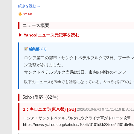
続きを読む →
8res/h
ニュース概要
▶ Yahoo!ニュース元記事を読む
編集部メモ
ロシア第二の都市・サンクトペテルブルクで3日、プーチ
ン攻撃がありました。
サンクトペテルブルク当局は3日、市内の複数のインフ
以下のニュースが5chでも話題になっている。5chでは以下の
5chの反応（62件）
1：キロニエラ(東京都) [GB]
2026/06/04(木) 07:17:14.19 ID:Ap
ロシア・サンクトペテルブルクにウクライナ軍がドローン攻撃
https://news.yahoo.co.jp/articles/10e673101d0b2257542f01d54