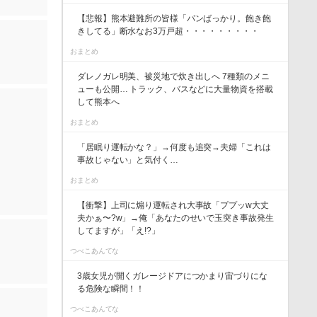
【悲報】熊本避難所の皆様「パンばっかり。飽き飽
きしてる」断水なお3万戸超・・・・・・・・・
おまとめ
ダレノガレ明美、被災地で炊き出しへ 7種類のメニ
ューも公開… トラック、バスなどに大量物資を搭載
して熊本へ
おまとめ
「居眠り運転かな？」→何度も追突→夫婦「これは
事故じゃない」と気付く…
おまとめ
【衝撃】上司に煽り運転され大事故「ププッw大丈
夫かぁ〜?w」→俺「あなたのせいで玉突き事故発生
してますが」「え!?」
つべこあんてな
3歳女児が開くガレージドアにつかまり宙づりにな
る危険な瞬間！！
つべこあんてな