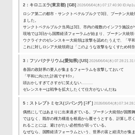
2：キロニエラ(東京都) [GB]
2026/06/04(木) 07:17:40.90 ID:Ap
ロシア第二の都市・サンクトペテルブルクで3日、プーチン大統
ました。
サンクトペテルブルク当局は3日、市内の複数のインフラ施設が
現地では3日から国際経済フォーラムが始まり、プーチン大統領
ウクライナのゼレンスキー大統領は攻撃を認めたうえで、「平
これに対しロシア大統領府は「このような攻撃をなくすため特
3：フソバクテリウム(愛知県) [US]
2026/06/04(木) 07:28:21.31
各国の政財界の要人が集まるフォーラムを攻撃しておいて
「平和に向けた計画ですｷﾘｯ」
頭おかしすぎてさすがに笑えない………
ゼレンスキーは戦争を拡大したくて仕方がないんだね
5：ストレプトミセス(ジパング) [ﾆﾀﾞ]
2026/06/04(木) 07:34:28
偶然にしてはあまりに出来過ぎている。プーチン大統領が国際
ではなく、既存の権力構造を根底から覆そうとする、計算し尽
れることには、避けがたい必然性が宿っている。
なぜなら、国際経済フォーラムという、世界の富と経済力が集