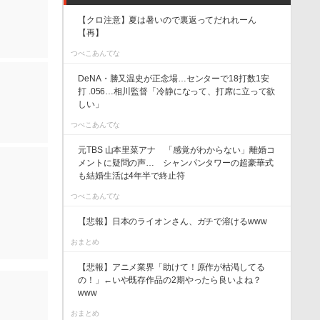
【クロ注意】夏は暑いので裏返ってだれれーん
【再】
つべこあんてな
DeNA・勝又温史が正念場…センターで18打数1安
打 .056…相川監督「冷静になって、打席に立って欲
しい」
つべこあんてな
元TBS 山本里菜アナ 「感覚がわからない」離婚コ
メントに疑問の声… シャンパンタワーの超豪華式
も結婚生活は4年半で終止符
つべこあんてな
【悲報】日本のライオンさん、ガチで溶けるwww
おまとめ
【悲報】アニメ業界「助けて！原作が枯渇してる
の！」←いや既存作品の2期やったら良いよね？
www
おまとめ