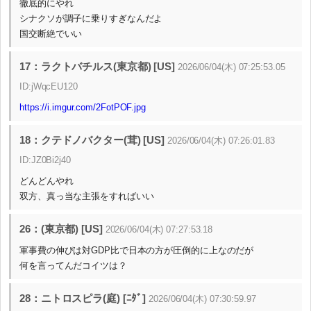
徹底的にやれ
シナクソが調子に乗りすぎなんだよ
国交断絶でいい
17：ラクトバチルス(東京都) [US]
2026/06/04(木) 07:25:53.05
ID:jWqcEU120
https://i.imgur.com/2FotPOF.jpg
18：クテドノバクター(茸) [US]
2026/06/04(木) 07:26:01.83
ID:JZ0Bi2j40
どんどんやれ
双方、真っ当な主張をすればいい
26：(東京都) [US]
2026/06/04(木) 07:27:53.18
軍事費の伸びは対GDP比で日本の方が圧倒的に上なのだが
何を言ってんだコイツは？
28：ニトロスピラ(庭) [ﾆﾀﾞ]
2026/06/04(木) 07:30:59.97