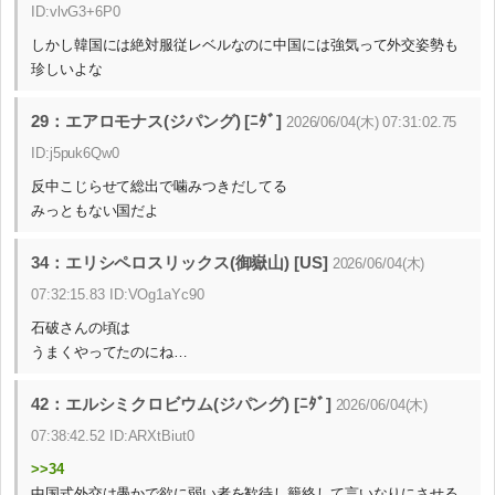
ID:vlvG3+6P0
しかし韓国には絶対服従レベルなのに中国には強気って外交姿勢も
珍しいよな
29：エアロモナス(ジパング) [ﾆﾀﾞ]
2026/06/04(木) 07:31:02.75
ID:j5puk6Qw0
反中こじらせて総出で噛みつきだしてる
みっともない国だよ
34：エリシペロスリックス(御嶽山) [US]
2026/06/04(木)
07:32:15.83 ID:VOg1aYc90
石破さんの頃は
うまくやってたのにね…
42：エルシミクロビウム(ジパング) [ﾆﾀﾞ]
2026/06/04(木)
07:38:42.52 ID:ARXtBiut0
>>34
中国式外交は愚かで欲に弱い者を歓待し籠絡して言いなりにさせる