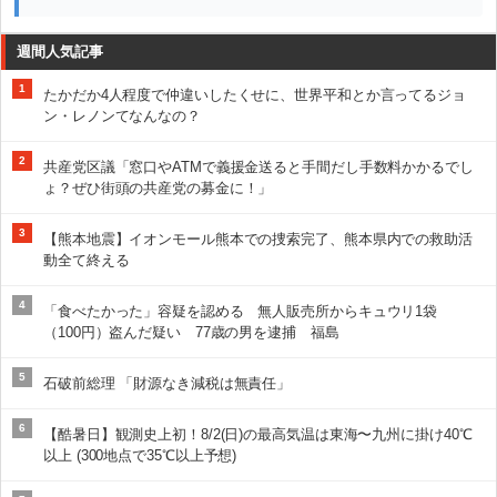
週間人気記事
1
たかだか4人程度で仲違いしたくせに、世界平和とか言ってるジョ
ン・レノンてなんなの？
2
共産党区議「窓口やATMで義援金送ると手間だし手数料かかるでし
ょ？ぜひ街頭の共産党の募金に！」
3
【熊本地震】イオンモール熊本での捜索完了、熊本県内での救助活
動全て終える
4
「食べたかった」容疑を認める 無人販売所からキュウリ1袋
（100円）盗んだ疑い 77歳の男を逮捕 福島
5
石破前総理 「財源なき減税は無責任」
6
【酷暑日】観測史上初！8/2(日)の最高気温は東海〜九州に掛け40℃
以上 (300地点で35℃以上予想)