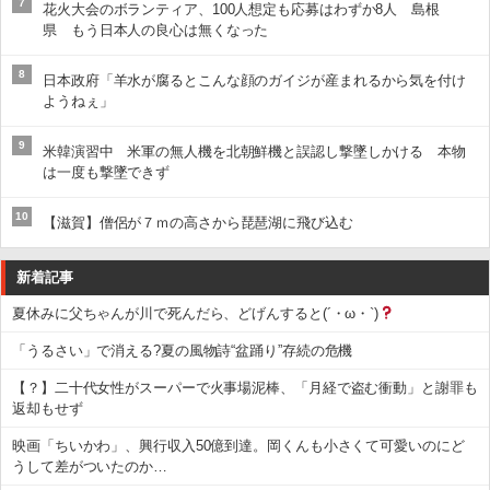
7
花火大会のボランティア、100人想定も応募はわずか8人 島根
県 もう日本人の良心は無くなった
8
日本政府「羊水が腐るとこんな顔のガイジが産まれるから気を付け
ようねぇ」
9
米韓演習中 米軍の無人機を北朝鮮機と誤認し撃墜しかける 本物
は一度も撃墜できず
10
【滋賀】僧侶が７ｍの高さから琵琶湖に飛び込む
新着記事
夏休みに父ちゃんが川で死んだら、どげんすると(´・ω・`)
「うるさい」で消える?夏の風物詩“盆踊り”存続の危機
【？】二十代女性がスーパーで火事場泥棒、「月経で盗む衝動」と謝罪も
返却もせず
映画「ちいかわ」、興行収入50億到達。岡くんも小さくて可愛いのにど
うして差がついたのか…