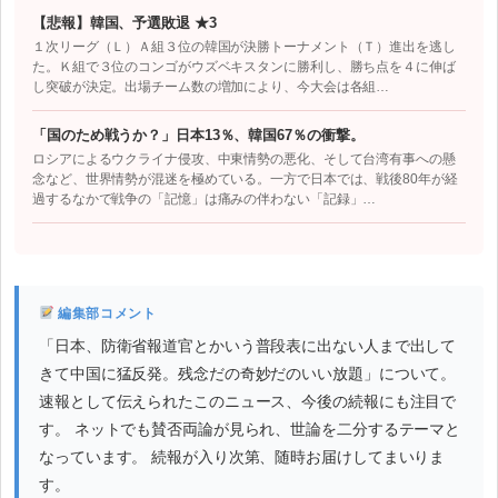
【悲報】韓国、予選敗退 ★3
１次リーグ（Ｌ）Ａ組３位の韓国が決勝トーナメント（Ｔ）進出を逃し
た。Ｋ組で３位のコンゴがウズベキスタンに勝利し、勝ち点を４に伸ば
し突破が決定。出場チーム数の増加により、今大会は各組…
「国のため戦うか？」日本13％、韓国67％の衝撃。
ロシアによるウクライナ侵攻、中東情勢の悪化、そして台湾有事への懸
念など、世界情勢が混迷を極めている。一方で日本では、戦後80年が経
過するなかで戦争の「記憶」は痛みの伴わない「記録」…
編集部コメント
「日本、防衛省報道官とかいう普段表に出ない人まで出して
きて中国に猛反発。残念だの奇妙だのいい放題」について。
速報として伝えられたこのニュース、今後の続報にも注目で
す。 ネットでも賛否両論が見られ、世論を二分するテーマと
なっています。 続報が入り次第、随時お届けしてまいりま
す。