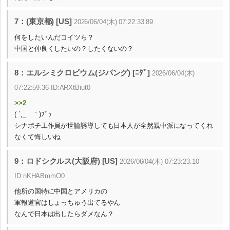
7：(東京都) [US]
2026/06/04(木) 07:22:33.89
何をしたいんだコイツら？
中国と仲良くしたいの？したくないの？
8：エルシミクロビウム(ジパング) [ﾆﾀﾞ]
2026/06/04(木)
07:22:59.36 ID:ARXtBiut0
>>2
( ´,_ゝ｀)ﾌﾟｯ
シナポチ工作員が世論誘導しても日本人が全然親中派になってくれ
なくて悔しいね
9：ロドシクルス(大阪府) [US]
2026/06/04(木) 07:23:23.10
ID:nKHABmmO0
他所の国特に中国とアメリカの
軍報道官はしょっちゅう出てるやん
なんで日本は出したらダメなん？