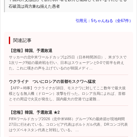
石破茂は両方兼ね揃えた愚者
引用元：5ちゃんねる（全67件）
関連記事
【悲報】韓国、予選敗退
サッカーの北中米ワールドカップは25日（日本時間26日）、米ダラスで
1次リーグF組の最終戦を行い、日本はスウェーデンと0-0で前半を終え
た。これに嘆きの声を上げているのが韓国メディ…
ウクライナ ついにロシアの首都モスクワへ猛攻
【AFP＝時事】ウクライナが18日、モスクワに対してここ数年で最大規
模となる無人機（ドローン）攻撃を行った。ロシア当局によれば、首都
とその周辺で火災が発生し、国内最大の空港では避難…
【悲報】韓国、予選敗退 ★2
FIFAワールドカップ2026（北中米W杯）グループKの最終節が現地時間
27日に行われている。コロンビア代表はポルトガル代表、DRコンゴ代表
はウズベキスタン代表と対戦している。 …