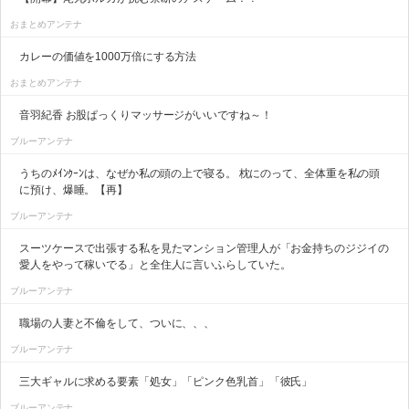
おまとめアンテナ
カレーの価値を1000万倍にする方法
おまとめアンテナ
音羽紀香 お股ぱっくりマッサージがいいですね～！
ブルーアンテナ
うちのﾒｲﾝｸｰﾝは、なぜか私の頭の上で寝る。 枕にのって、全体重を私の頭
に預け、爆睡。【再】
ブルーアンテナ
スーツケースで出張する私を見たマンション管理人が「お金持ちのジジイの
愛人をやって稼いでる」と全住人に言いふらしていた。
ブルーアンテナ
職場の人妻と不倫をして、ついに、、、
ブルーアンテナ
三大ギャルに求める要素「処女」「ピンク色乳首」「彼氏」
ブルーアンテナ