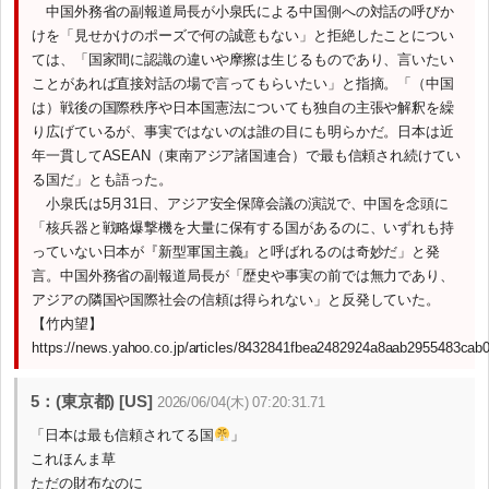
中国外務省の副報道局長が小泉氏による中国側への対話の呼びか
けを「見せかけのポーズで何の誠意もない」と拒絶したことについ
ては、「国家間に認識の違いや摩擦は生じるものであり、言いたい
ことがあれば直接対話の場で言ってもらいたい」と指摘。「（中国
は）戦後の国際秩序や日本国憲法についても独自の主張や解釈を繰
り広げているが、事実ではないのは誰の目にも明らかだ。日本は近
年一貫してASEAN（東南アジア諸国連合）で最も信頼され続けてい
る国だ」とも語った。
小泉氏は5月31日、アジア安全保障会議の演説で、中国を念頭に
「核兵器と戦略爆撃機を大量に保有する国があるのに、いずれも持
っていない日本が『新型軍国主義』と呼ばれるのは奇妙だ」と発
言。中国外務省の副報道局長が「歴史や事実の前では無力であり、
アジアの隣国や国際社会の信頼は得られない」と反発していた。
【竹内望】
https://news.yahoo.co.jp/articles/8432841fbea2482924a8aab2955483cab
5：(東京都) [US]
2026/06/04(木) 07:20:31.71
「日本は最も信頼されてる国
」
これほんま草
ただの財布なのに