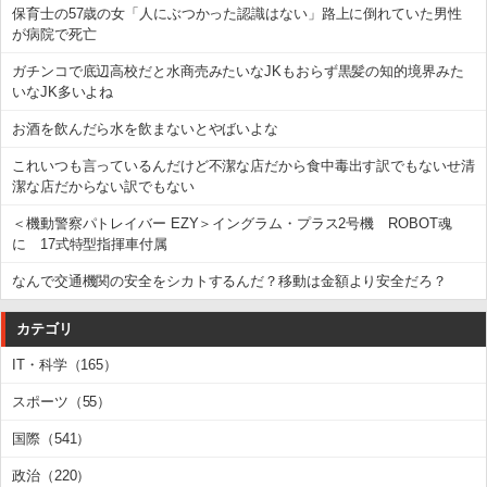
保育士の57歳の女「人にぶつかった認識はない」路上に倒れていた男性
が病院で死亡
ガチンコで底辺高校だと水商売みたいなJKもおらず黒髪の知的境界みた
いなJK多いよね
お酒を飲んだら水を飲まないとやばいよな
これいつも言っているんだけど不潔な店だから食中毒出す訳でもないせ清
潔な店だからない訳でもない
＜機動警察パトレイバー EZY＞イングラム・プラス2号機 ROBOT魂
に 17式特型指揮車付属
なんで交通機関の安全をシカトするんだ？移動は金額より安全だろ？
カテゴリ
IT・科学（165）
スポーツ（55）
国際（541）
政治（220）