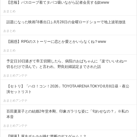
【悲報】バスローブ着てタバコ吸いながら記者会見する奴www
おまとめ
話題になった映画｢8番出口｣､8月28日の金曜ロードショーで地上波初放送
おまとめ
【困惑】RPGのストーリーに恋とか愛とかいらなくね？www
おまとめ
予定日10日過ぎて帝王切開したら、病院のおばちゃんに『楽でいいわねー
切るだけで済んで』と言われ、野良妊婦認定までされた話
おまとめアンテナ
【セトリ】「ハロ！コン！2026」TOYOTA ARENA TOKYO 8月8日昼・夜公
演セットリスト
おまとめアンテナ
百田夏菜子との結婚2年堂本剛、印象ガラリな姿に「匂わせなの？」※私の
本音
おまとめアンテナ
【開幕】尾丸ポルカが挑む禁断のデスゲーム！？