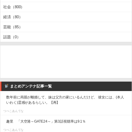
社会（800）
経済（80）
芸能（85）
話題（0）
まとめアンテナ記事一覧
数年前に両親が離婚して、妹は父方の家にいるんだけど、 彼女には、(本人
いわく)霊感があるらしい。【再】
つべこあんてな
趣里 「大空港～GATE24～」第3話視聴率は9.1％
つべこあんてな