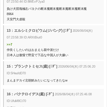
07:23:50.44 ID:8WEvPJya0
負け犬団塊極左パヨクの断末魔断末魔断末魔断末魔断末魔
8964
天安門大虐殺
13：エルシミクロビウム(ジパング) [ﾆﾀﾞ]
2026/06/04(木)
07:23:58.39 ID:ARXtBiut0
>>7
仲良くしたいのはおまえら親中派だけ
日本人は傲慢で野蛮で下品な中国人が大嫌い
15：プランクトミセス(庭) [ﾆﾀﾞ]
2026/06/04(木) 07:25:06.20
ID:5HeufdD70
まんまデカイ北朝鮮みたいになってきたなw
16：バクテロイデス(庭) [ﾆﾀﾞ]
2026/06/04(木) 07:25:46.08
ID:UfuM8Ct70