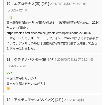
10：エアロモナス(茸) [ﾆﾀﾞ]
2026/06/04(木) 07:23:22.95
ID:OD5P42/m0
>>1
日米豪印首脳会合 年内開催の見通し 米国務長官が明らかに 2024
年以来の開催へ
https://topics.smt.docomo.ne.jp/article/tbs/politics/tbs-2708156
日本とアメリカ、オーストラリア、インドの4か国による首脳会合に
ついて、アメリカのルビオ国務長官が年内に開催する見通しである
と明らかにしました。
11：クテドノバクター(庭) [ﾆﾀﾞ]
2026/06/04(木) 07:23:34.43
ID:eb4LaGF20
>>7
中国は何がしたいの？
日本を従属させたいんだろ？
12：アルテロモナス(ジパング) [ﾆﾀﾞ]
2026/06/04(木)