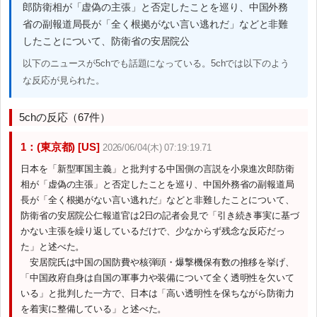
郎防衛相が「虚偽の主張」と否定したことを巡り、中国外務
省の副報道局長が「全く根拠がない言い逃れだ」などと非難
したことについて、防衛省の安居院公
以下のニュースが5chでも話題になっている。5chでは以下のよう
な反応が見られた。
5chの反応（67件）
1：(東京都) [US]
2026/06/04(木) 07:19:19.71
日本を「新型軍国主義」と批判する中国側の言説を小泉進次郎防衛
相が「虚偽の主張」と否定したことを巡り、中国外務省の副報道局
長が「全く根拠がない言い逃れだ」などと非難したことについて、
防衛省の安居院公仁報道官は2日の記者会見で「引き続き事実に基づ
かない主張を繰り返しているだけで、少なからず残念な反応だっ
た」と述べた。
安居院氏は中国の国防費や核弾頭・爆撃機保有数の推移を挙げ、
「中国政府自身は自国の軍事力や装備について全く透明性を欠いて
いる」と批判した一方で、日本は「高い透明性を保ちながら防衛力
を着実に整備している」と述べた。