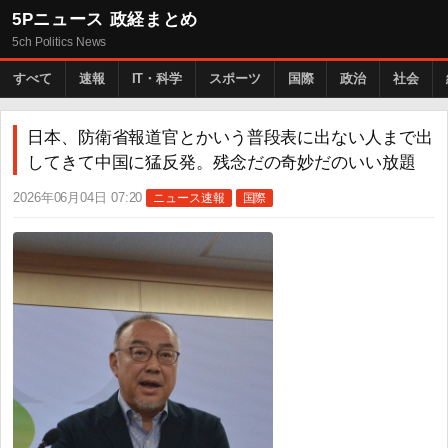
5Pニュース 政経まとめ
5ch Politics News
すべて
速報
IT・科学
スポーツ
国際
政治
社会
日本、防衛省報道官とかいう普段表に出ない人まで出
してきて中国に猛反発。残念だの奇妙だのいい放題
2026年06月04日 07:20
ニュース速報
国際