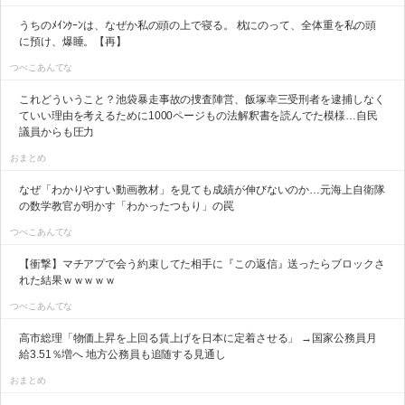
うちのﾒｲﾝｸｰﾝは、なぜか私の頭の上で寝る。 枕にのって、全体重を私の頭
に預け、爆睡。【再】
つべこあんてな
これどういうこと？池袋暴走事故の捜査陣営、飯塚幸三受刑者を逮捕しなく
ていい理由を考えるために1000ページもの法解釈書を読んでた模様…自民
議員からも圧力
おまとめ
なぜ「わかりやすい動画教材」を見ても成績が伸びないのか…元海上自衛隊
の数学教官が明かす「わかったつもり」の罠
つべこあんてな
【衝撃】マチアプで会う約束してた相手に『この返信』送ったらブロックさ
れた結果ｗｗｗｗｗ
つべこあんてな
高市総理「物価上昇を上回る賃上げを日本に定着させる」 →国家公務員月
給3.51％増へ 地方公務員も追随する見通し
おまとめ