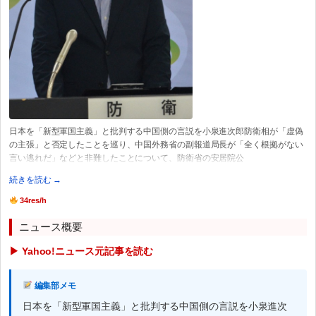
日本を「新型軍国主義」と批判する中国側の言説を小泉進次郎防衛相が「虚偽
の主張」と否定したことを巡り、中国外務省の副報道局長が「全く根拠がない
言い逃れだ」などと非難したことについて、防衛省の安居院公
続きを読む →
34res/h
ニュース概要
▶ Yahoo!ニュース元記事を読む
編集部メモ
日本を「新型軍国主義」と批判する中国側の言説を小泉進次