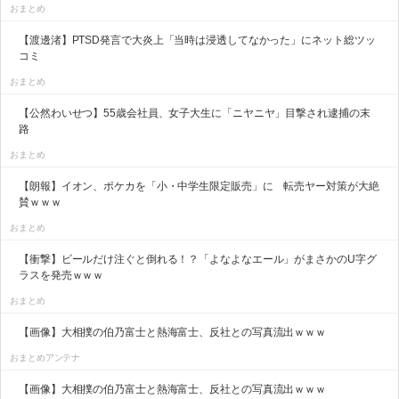
おまとめ
【渡邊渚】PTSD発言で大炎上「当時は浸透してなかった」にネット総ツッ
コミ
おまとめ
【公然わいせつ】55歳会社員、女子大生に「ニヤニヤ」目撃され逮捕の末
路
おまとめ
【朗報】イオン、ポケカを「小・中学生限定販売」に 転売ヤー対策が大絶
賛ｗｗｗ
おまとめ
【衝撃】ビールだけ注ぐと倒れる！？「よなよなエール」がまさかのU字グ
ラスを発売ｗｗｗ
おまとめ
【画像】大相撲の伯乃富士と熱海富士、反社との写真流出ｗｗｗ
おまとめアンテナ
【画像】大相撲の伯乃富士と熱海富士、反社との写真流出ｗｗｗ