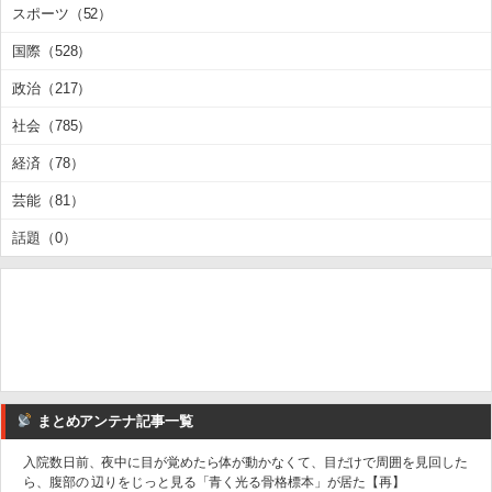
スポーツ（52）
国際（528）
政治（217）
社会（785）
経済（78）
芸能（81）
話題（0）
まとめアンテナ記事一覧
入院数日前、夜中に目が覚めたら体が動かなくて、目だけで周囲を見回した
ら、腹部の 辺りをじっと見る「青く光る骨格標本」が居た【再】