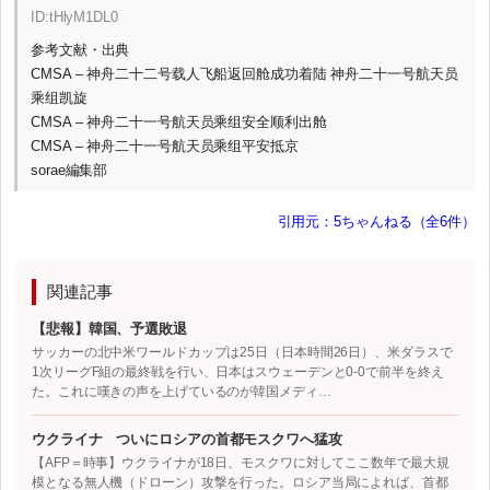
ID:tHlyM1DL0
参考文献・出典
CMSA – 神舟二十二号载人飞船返回舱成功着陆 神舟二十一号航天员
乘组凯旋
CMSA – 神舟二十一号航天员乘组安全顺利出舱
CMSA – 神舟二十一号航天员乘组平安抵京
sorae編集部
引用元：5ちゃんねる（全6件）
関連記事
【悲報】韓国、予選敗退
サッカーの北中米ワールドカップは25日（日本時間26日）、米ダラスで
1次リーグF組の最終戦を行い、日本はスウェーデンと0-0で前半を終え
た。これに嘆きの声を上げているのが韓国メディ…
ウクライナ ついにロシアの首都モスクワへ猛攻
【AFP＝時事】ウクライナが18日、モスクワに対してここ数年で最大規
模となる無人機（ドローン）攻撃を行った。ロシア当局によれば、首都