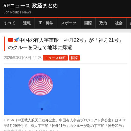
5Pニュース 政経まとめ
5ch Politics News
すべて
速報
IT・科学
スポーツ
国際
政治
社会
中国の有人宇宙船「神舟22号」が「神舟21号」
のクルーを乗せて地球に帰還
2026年06月03日 22:25
ニュース速報
国際
CMSA（中国載人航天工程弁公室、中国有人宇宙プロジェクト弁公室）は2026
年5月29日付で、有人宇宙船「神舟21号」のクルーが別の宇宙船「神舟22号」