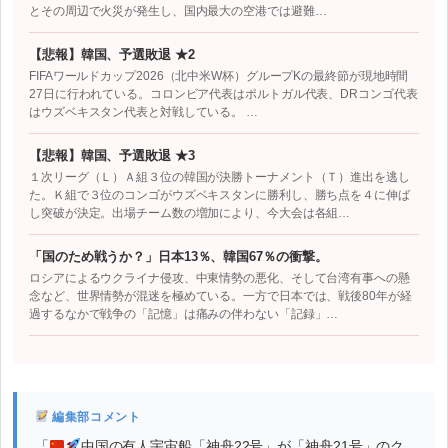
とその周辺で火災が発生し、国内最大の空港では避難…
【悲報】韓国、予選敗退 ★2
FIFAワールドカップ2026（北中米W杯）グループKの最終節が現地時間
27日に行われている。コロンビア代表はポルトガル代表、DRコンゴ代表
はウズベキスタン代表と対戦している。 …
【悲報】韓国、予選敗退 ★3
１次リーグ（Ｌ）Ａ組３位の韓国が決勝トーナメント（Ｔ）進出を逃し
た。Ｋ組で３位のコンゴがウズベキスタンに勝利し、勝ち点を４に伸ば
し突破が決定。出場チーム数の増加により、今大会は各組…
「国のため戦うか？」日本13％、韓国67％の衝撃。
ロシアによるウクライナ侵攻、中東情勢の悪化、そして台湾有事への懸
念など、世界情勢が混迷を極めている。一方で日本では、戦後80年が経
過するなかで戦争の「記憶」は痛みの伴わない「記録」…
編集部コメント
「
中国の有人宇宙船「神舟22号」が「神舟21号」のク