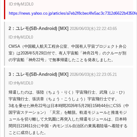
ID:tHlyM1DL0
https://news.yahoo.co.jp/articles/a7eb2f8cbec4fe5ac3c7312d6622b4350f
2：ユレモ(SB-Android) [MX]
2026/06/03(水) 22:22:43.65
ID:tHlyM1DL0
CMSA（中国載人航天工程弁公室、中国有人宇宙プロジェクト弁公
室）は2026年5月29日付で、有人宇宙船「神舟21号」のクルーが別
の宇宙船「神舟22号」で無事帰還したことを発表しました。
3：ユレモ(SB-Android) [MX]
2026/06/03(水) 22:23:05.21
ID:tHlyM1DL0
帰還したのは、張陸（ちょう・りく）宇宙飛行士、武飛（ぶ・ひ）
宇宙飛行士、張洪章（ちょう・こうしょう）宇宙飛行士です。
3名を乗せた神舟22号は日本時間2026年5月29日15時44分にCSS（中
国宇宙ステーション）「天宮」を離脱。軌道モジュールと推進モジ
ュールを切り離して大気圏に再突入した帰還モジュールは、日本時
間同日21時11分に中国・内モンゴル自治区の東風着陸場へ着陸する
ことに成功しました。