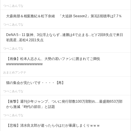
つべこあんてな
大森南朋＆相葉雅紀＆松下奈緒 「大追跡 Season2」第3話視聴率は7.7％
つべこあんてな
DeNA 5－11 阪神、3位浮上ならず...連勝は4で止まる...ビド2回8失点で来日
初黒星...若松4.2回1失点
つべこあんてな
【画像】松本人志さん、大勢の若いファンに囲まれてご満悦
wwwwwwwwwwwwww
おまとめアンテナ
猫の集会が見たいです・・・・【再】
つべこあんてな
【衝撃】週刊少年ジャンプ、ついに発行部数100万部割れ…最盛期653万部
から激減「時代の節目」と話題
つべこあんてな
【悲報】清水良太郎が逝ったら小はだが暴露しまくりｗｗｗ