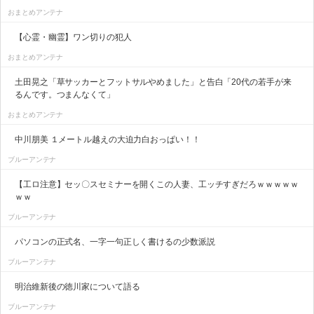
おまとめアンテナ
【心霊・幽霊】ワン切りの犯人
おまとめアンテナ
土田晃之「草サッカーとフットサルやめました」と告白「20代の若手が来
るんです。つまんなくて」
おまとめアンテナ
中川朋美 １メートル越えの大迫力白おっぱい！！
ブルーアンテナ
【工ロ注意】セッ〇スセミナーを開くこの人妻、工ッチすぎだろｗｗｗｗｗ
ｗｗ
ブルーアンテナ
パソコンの正式名、一字一句正しく書けるの少数派説
ブルーアンテナ
明治維新後の徳川家について語る
ブルーアンテナ