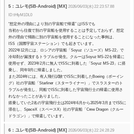
5：ユレモ(SB-Android) [MX]
2026/06/03(水) 22:23:57.88
ID:tHlyM1DL0
“想定外の理由により別の宇宙船で帰還” はISSでも
当初から往復で別の宇宙船を使用することは予定しておらず、想定
外の理由で帰路に別の宇宙船を使用することになった事例は、
ISS（国際宇宙ステーション）でも起きています。
2022年12月には、ロシアの宇宙船「Soyuz（ソユーズ）MS-22」で
冷却剤が漏洩するトラブルが発生。クルーはSoyuz MS-22を帰還に
使用せず、2023年2月に無人でISSに到着した「Soyuz MS-23」に搭
乗し、同年9月に帰還しました。
また2024年には、有人飛行試験でISSに到着したBoeing（ボーイン
グ）社の宇宙船「Starliner（スターライナー）」でスラスターのト
ラブルが発生し、同船でISSに到着した宇宙飛行士の帰還に使用さ
れなかったことがありました。
搭乗していた2名の宇宙飛行士は2024年6月から2025年3月までISSに
滞在し、SpaceX（スペースX）社の宇宙船「Crew Dragon（クルー
ドラゴン）」で帰還しています。
6：ユレモ(SB-Android) [MX]
2026/06/03(水) 22:24:28.29