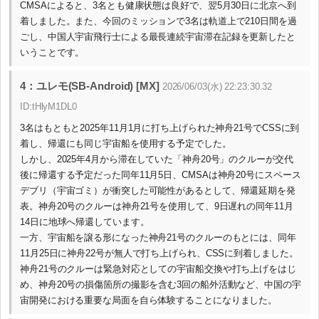
CMSAによると、3名とも健康状態は良好で、翌5月30日に北京へ到
着しました。また、今回のミッションで3名は軌道上で210日間を過
ごし、中国人宇宙飛行士による最長連続宇宙滞在記録を更新したと
いうことです。
4：ユレモ(SB-Android) [MX]
2026/06/03(水) 22:23:30.32
ID:tHlyM1DL0
3名はもともと2025年11月1月に打ち上げられた神舟21号でCSSに到
着し、帰還にも同じ宇宙船を使用する予定でした。
しかし、2025年4月から滞在していた「神舟20号」のクルーが交代
後に帰還する予定だった同年11月5日、CMSAは神舟20号にスペース
デブリ（宇宙ゴミ）が衝突した可能性があるとして、帰還延期を発
表。神舟20号のクルーは神舟21号を使用して、9日遅れの同年11月
14日に地球へ帰還しています。
一方、宇宙船を譲る形になった神舟21号のクルーのもとには、同年
11月25日に神舟22号が無人で打ち上げられ、CSSに到着しました。
神舟21号のクルーは緊急対応としての宇宙船交換や打ち上げをはじ
め、神舟20号の損傷箇所の撮影を含む3回の船外活動など、中国の宇
宙開発における重要な局面を自ら体験することになりました。