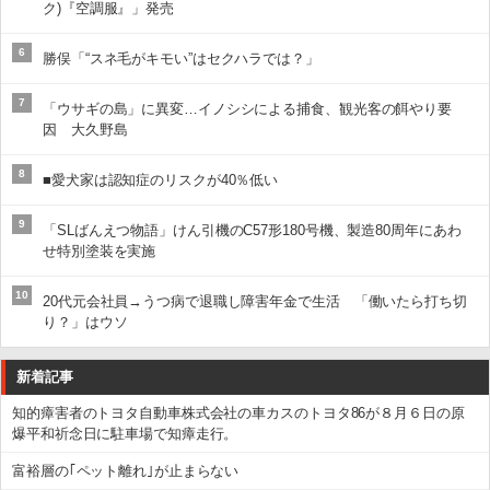
ク)『空調服』」発売
6
勝俣「“スネ毛がキモい”はセクハラでは？」
7
「ウサギの島」に異変…イノシシによる捕食、観光客の餌やり要
因 大久野島
8
■愛犬家は認知症のリスクが40％低い
9
「SLばんえつ物語」けん引機のC57形180号機、製造80周年にあわ
せ特別塗装を実施
10
20代元会社員→うつ病で退職し障害年金で生活 「働いたら打ち切
り？」はウソ
新着記事
知的瘴害者のトヨタ自動車株式会社の車カスのトヨタ86が８月６日の原
爆平和祈念日に駐車場で知瘴走行。
富裕層の｢ペット離れ｣が止まらない