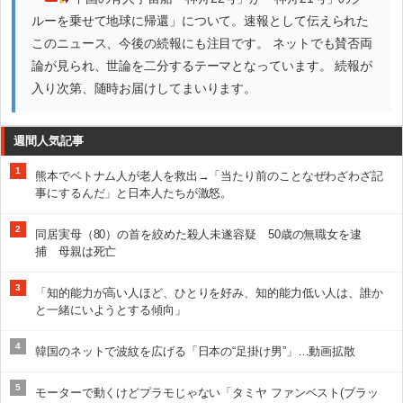
ルーを乗せて地球に帰還」について。速報として伝えられた
このニュース、今後の続報にも注目です。 ネットでも賛否両
論が見られ、世論を二分するテーマとなっています。 続報が
入り次第、随時お届けしてまいります。
週間人気記事
1
熊本でベトナム人が老人を救出→「当たり前のことなぜわざわざ記
事にするんだ」と日本人たちが激怒。
2
同居実母（80）の首を絞めた殺人未遂容疑 50歳の無職女を逮
捕 母親は死亡
3
「知的能力が高い人ほど、ひとりを好み、知的能力低い人は、誰か
と一緒にいようとする傾向」
4
韓国のネットで波紋を広げる「日本の“足掛け男”」…動画拡散
5
モーターで動くけどプラモじゃない「タミヤ ファンベスト(ブラッ