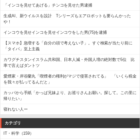
「インコを見せてあげる」チンコを見せた男逮捕
生成AI、新ウイルスを設計 Tシリーズもエアロボットも要らんかった
や！
インコウを見せインコを見せインコウをした男(75)を逮捕
【スマホ】急増する「自分の頭で考えない子」。すぐ検索が当たり前に
「タイパ」至上主義
カワグチスタンイスラム共和国、日本人減・外国人増の絶対数で5位 比
率で言えばダントツ
愛煙家・岸谷蘭丸「喫煙者の権利がマジで侵害されてる」 「いくら税金
を我々が払ってるんだと」
カッパから手紙「かっぱ兄妹より、お巡りさんお願い。探して。この里に
帰りたい」
寝れない人ー
カテゴリ
IT・科学（159）