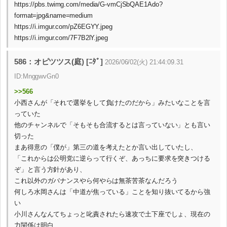
https://pbs.twimg.com/media/G-vmCjSbQAE1Ado?
format=jpg&name=medium
https://i.imgur.com/pZ6EGYY.jpeg
https://i.imgur.com/7F7B2lY.jpeg
586：オピツツス(庭) [ﾆﾀﾞ]
2026/06/02(火) 21:44:09.31
ID:MnggwvGn0
>>566
小西さんが「それで選挙をして負けたのだから」みたいなことを言
っていた
他のチャンネルで「そもそも合流するとは言っていない」とも言い
切った
まあ得意の「僕が」第三の道を考えたとか言い出していたし、
「これからは公明党に逆らって行くぞ、あっちに要求を突きつける
ぞ」と言う方針があり、
これ以外のガバナンスやら何やらは無茶苦茶なんだろう
何しろ水岡さんは「中道が焦っている」ことを知り抜いてるから強
い
小川さんなんてちょっと叱責されたら速攻で土下座でしょ、現在の
力関係は明白