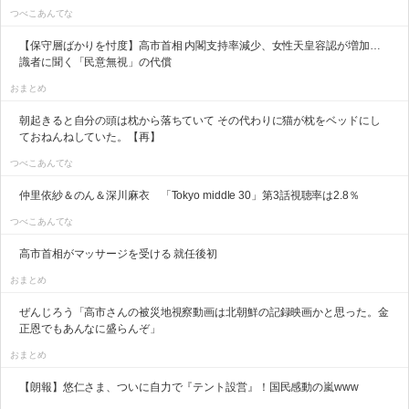
つべこあんてな
【保守層ばかりを忖度】高市首相 内閣支持率減少、女性天皇容認が増加…
識者に聞く「民意無視」の代償
おまとめ
朝起きると自分の頭は枕から落ちていて その代わりに猫が枕をベッドにし
ておねんねしていた。【再】
つべこあんてな
仲里依紗＆のん＆深川麻衣 「Tokyo middle 30」第3話視聴率は2.8％
つべこあんてな
高市首相がマッサージを受ける 就任後初
おまとめ
ぜんじろう「高市さんの被災地視察動画は北朝鮮の記録映画かと思った。金
正恩でもあんなに盛らんぞ」
おまとめ
【朗報】悠仁さま、ついに自力で『テント設営』！国民感動の嵐www