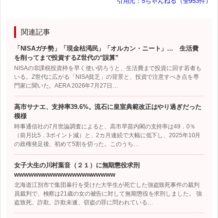
引用元：5ちゃんねる（全953件）
関連記事
「NISAガチ勢」「現金枯渇民」「オルカン・ニート」… 生活費
を削ってまで投資するZ世代の“誤算”
NISAの非課税投資枠を早く使い切ろうと、生活費まで投資に回す若者も
いる。Z世代に広がる「NISA貧乏」の背景と、投資で注意すべき点を専
門家に聞いた。AERA 2026年7月27日…
高市サナエ、支持率39.6%。流石に皇室典範改正はやり過ぎだった
模様
時事通信社の7月世論調査によると、高市早苗内閣の支持率は49．0％
（前月比5．3ポイント減）と、2カ月連続で大幅に低下し、2025年10月
の政権発足後、初めて5割を切った。このうち…
女子大生の川村葉音（２１）に無期懲役求刑
wwwwwwwwwwwwwwwwwwwww
北海道江別市で集団暴行を受けた大学生が死亡した強盗致死事件の裁判
員裁判で、検察は21歳の女の被告に対して無期懲役を求刑しました。 強
盗致死、詐欺、詐欺未遂、窃盗の罪に問われている…