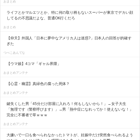
おまとめ
ライフとかマルエツとか、特に何の取り柄もないスーパーが東京でデカい顔
してるの不思議だよな、普通OK行くだろ
おまとめ
【仰天】外国人「日本に夢中なアメリカ人は迷惑?」日本人の回答が的確す
ぎた
つべこあんてな
【ウマ娘】4コマ「ギャル界隈」
おまとめアンテナ
【心霊・幽霊】真緑色の腐った死体？
おまとめアンテナ
鍵失くした男「45分だけ部屋に入れろ！何もしないから！」→女子大生
「無理です（警察呼びます）」→男「熱中症になれってか！使えないな！」
完全に不審者で草ｗｗｗ
おまとめアンテナ
大嫌いで一口も食べられなかったトマトが、妊娠中だけ突然食べられるよう