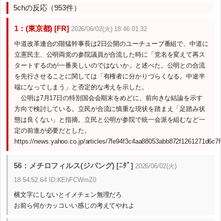
5chの反応（953件）
1：(東京都) [FR]
2026/06/02(火) 18:46:01.32
中道改革連合の階猛幹事長は2日公開のユーチューブ番組で、中道に
立憲民主、公明両党の参院議員が合流した時に「党名を変えて再ス
タートするのが一番美しいのではないか」と述べた。公明との合流
を先行させることに関しては「有権者に分かりづらくなる。中途半
端になってしまう」と否定的な考えを示した。
公明は7月17日の特別国会会期末をめどに、前向きな結論を示す
方向で検討している。立民が合流に慎重な現状を踏まえ「足踏み状
態は良くない」と指摘。立民と公明が参院で統一会派を組むなど一
定の前進が必要だとした。
https://news.yahoo.co.jp/articles/7fe94f3c4aa88053abb872f1261271d6c7
56：メチロフィルス(ジパング) [ﾆﾀﾞ]
2026/06/02(火)
18:54:52.64 ID:KEhFCWmZ0
横文字にしないとイメチェン無理だろ
お前ら何かカッコいい感じの考えてやれよ