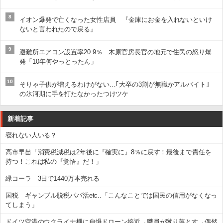
8
イオン爆発で亡くなった女性店員 『金庫にお金を入れないといけ
ないと言われたので戻る』
9
避難所エアコン設置率20.9％…木原官房長官の地元で住民の怒り爆
発「10年何やっとったん」
10
そりゃ子供が増えるわけがない…｢大卒の3割が無職かアルバイト｣
の氷河期に手を打たなかったつけツケ
新着記事
寝れない人いる？
高市早苗「消費税減税は2年後に『確実に』8％に戻す！最後まで責任を
持つ！これは私の『覚悟』だ！」
緑コーラ 3日で1440万本売れる
国税 ギャンブル脱税パパ活etc..「こんなことでは国民の信用がなくなっ
てしまう」
ドイツ空港のウクライナ機に自爆ドローン接近→職員が蹴り落とす→偶然