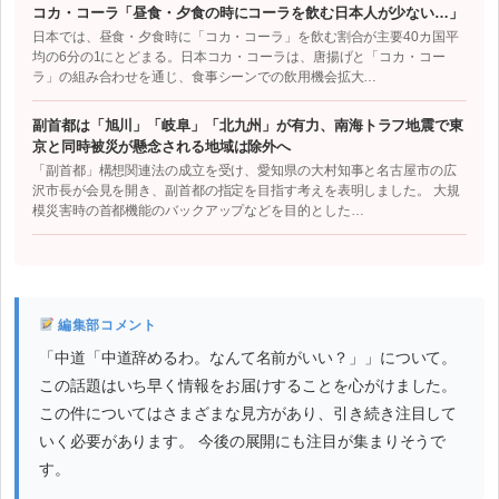
コカ・コーラ「昼食・夕食の時にコーラを飲む日本人が少ない…」
日本では、昼食・夕食時に「コカ・コーラ」を飲む割合が主要40カ国平
均の6分の1にとどまる。日本コカ・コーラは、唐揚げと「コカ・コー
ラ」の組み合わせを通じ、食事シーンでの飲用機会拡大…
副首都は「旭川」「岐阜」「北九州」が有力、南海トラフ地震で東
京と同時被災が懸念される地域は除外へ
「副首都」構想関連法の成立を受け、愛知県の大村知事と名古屋市の広
沢市長が会見を開き、副首都の指定を目指す考えを表明しました。 大規
模災害時の首都機能のバックアップなどを目的とした…
編集部コメント
「中道「中道辞めるわ。なんて名前がいい？」」について。
この話題はいち早く情報をお届けすることを心がけました。
この件についてはさまざまな見方があり、引き続き注目して
いく必要があります。 今後の展開にも注目が集まりそうで
す。