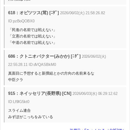
618：オピツツス(茸) [ﾆﾀﾞ]
2026/06/02(火) 21:58:26.82
ID:pzBoQOBX0
「民進の名前では戦えない」
「立憲の名前では戦えない」
「中道の名前では戦えない」
686：クトニオバクター(みかか) [ﾆﾀﾞ]
2026/06/02(火)
22:55:28.11 ID:dVQASBkM0
真面目に予想すると新撰組とかの方向の名前来るな
中臣クラ
915：ネイッセリア(長野県) [CN]
2026/06/03(水) 06:29:12.62
ID:Lf9IG5kt0
スライム連合
みずぽがこっちをみている