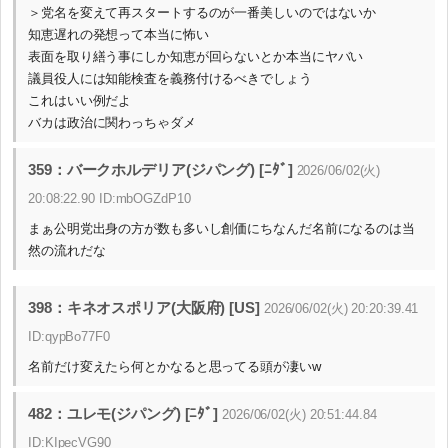
＞党名を変えて再スタートするのが一番美しいのではないか
知恵遅れの発想って本当に怖い
表面を取り繕う事にしか知恵が回らないとか本当にヤバい
議員役人には知能検査を義務付けるべきでしょう
これはいい例だよ
バカは政治に関わっちゃダメ
359：バークホルデリア(ジパング) [ﾆﾀﾞ]
2026/06/02(火)
20:08:22.90 ID:mbOGZdP10
まぁ公明党出身の方が数も多いし創価にちなんだ名前になるのは当
然の流れだな
398：キネオスポリア(大阪府) [US]
2026/06/02(火) 20:20:39.41
ID:qypBo77F0
名前だけ変えたら何とかなると思ってる頭が凄いw
482：ユレモ(ジパング) [ﾆﾀﾞ]
2026/06/02(火) 20:51:44.84
ID:KIpecVG90