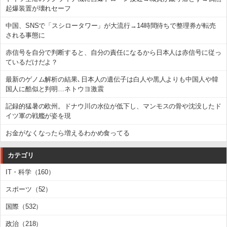
起爆装置が壊れセーフ
中国、SNSで「スシロータワー」が大流行→14時間待ちで整理券が転売
される事態に
赤信号を自分で判断すると、自分の責任になるから日本人は赤信号に従っ
ているだけだよ？
最新のゲノム解析の結果､日本人の遺伝子は白人や黒人よりも中国人や韓
国人に酷似と判明…ネトウヨ激震
記録的猛暑の欧州。ドナウ川の水位が低下し、マンモスの骨や沈没したド
イツ軍の戦艦が姿を現
お金がなくなったら増えるわかめ食ってる
カテゴリ
IT・科学（160）
スポーツ（52）
国際（532）
政治（218）