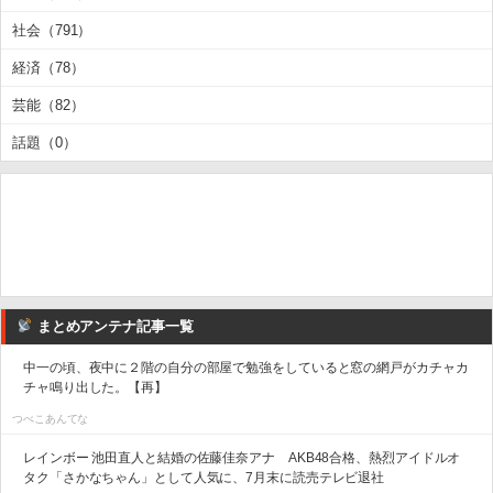
社会（791）
経済（78）
芸能（82）
話題（0）
まとめアンテナ記事一覧
中一の頃、夜中に２階の自分の部屋で勉強をしていると窓の網戸がカチャカ
チャ鳴り出した。【再】
つべこあんてな
レインボー 池田直人と結婚の佐藤佳奈アナ AKB48合格、熱烈アイドルオ
タク「さかなちゃん」として人気に、7月末に読売テレビ退社