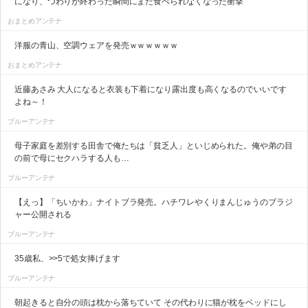
になり、つわりが終わった瞬間にまた食べられなくなった衝撃
おまとめアンテナ
洋服の青山、空調ウェアを発売ｗｗｗｗｗｗ
おまとめアンテナ
近藤あさみ 大人になると衣装も下着になり露出度も高くなるのでいいです
よね～！
ブルーアンテナ
母子家庭を差別する田舎で俺たちは「貧乏人」といじめられた。俺や弟の目
の前で母にセクハラする人も…
ブルーアンテナ
【えっ】「ちいかわ」ナイトブラ発売。ハチワレやくりまんじゅうのブラジ
ャー公開される
ブルーアンテナ
35歳私、>>5で処女捧げます
ブルーアンテナ
朝起きると自分の頭は枕から落ちていて その代わりに猫が枕をベッドにし