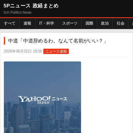
5Pニュース 政経まとめ
5ch Politics News
すべて
速報
IT・科学
スポーツ
国際
政治
社会
中道「中道辞めるわ。なんて名前がいい？」
2026年06月02日 18:50
ニュース速報