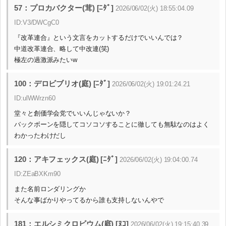
57：プロカバクター(茸) [ﾆﾀﾞ]
2026/06/02(火) 18:55:04.09
ID:V3/DWCgC0
『改革連合』という文言をカットするだけでいいんでは？
中道改革連合、略して中改連(笑)
極左の過激派みたいw
100：デロビブリオ(庭) [ﾆﾀﾞ]
2026/06/02(火) 19:01:24.21
ID:ulWWrzn60
堂々と創価学会党でいいんじゃないか？
バックボーンを隠してコソコソすることに徹しても無駄なのはよく
わかったわけだし
120：アキフェックス(庭) [ﾆﾀﾞ]
2026/06/02(火) 19:04:00.74
ID:ZEaBXKm90
また名前ロンダリングか
そんな事ばかりやってるから誰も支持しないんやで
181：エルシミクロビウム(庭) [ﾇｺ]
2026/06/02(火) 19:15:40.39