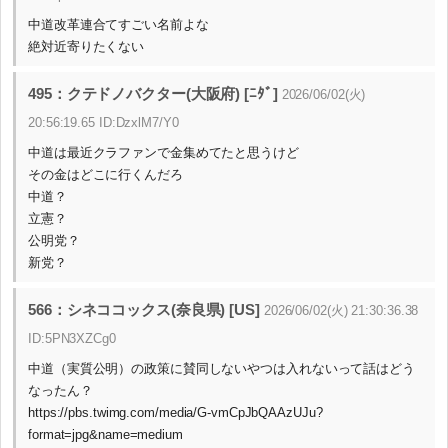
中道改革連合てすごい名前よな
絶対近寄りたくない
495：クテドノバクター(大阪府) [ﾆﾀﾞ]
2026/06/02(火)
20:56:19.65 ID:DzxlM7/Y0
中道は最近クラファンで金集めてたと思うけど
その金はどこに行くんだろ
中道？
立憲？
公明党？
新党？
566：シネココックス(奈良県) [US]
2026/06/02(火) 21:30:36.38
ID:5PN3XZCg0
中道（実質公明）の政策に賛同しないやつは入れないって話はどう
なったん？
https://pbs.twimg.com/media/G-vmCpJbQAAzUJu?
format=jpg&name=medium