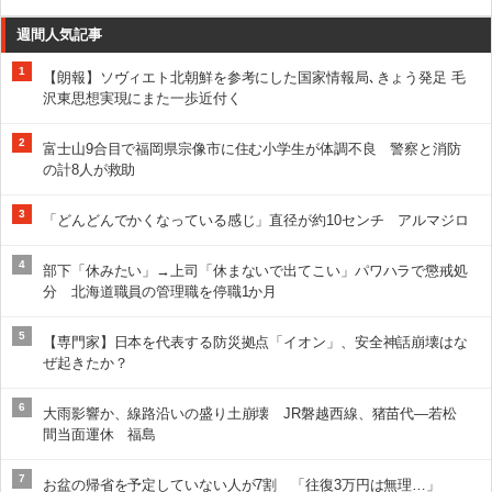
週間人気記事
1
【朗報】ソヴィエト北朝鮮を参考にした国家情報局､きょう発足 毛
沢東思想実現にまた一歩近付く
2
富士山9合目で福岡県宗像市に住む小学生が体調不良 警察と消防
の計8人が救助
3
「どんどんでかくなっている感じ」直径が約10センチ アルマジロ
4
部下「休みたい」→上司「休まないで出てこい」パワハラで懲戒処
分 北海道職員の管理職を停職1か月
5
【専門家】日本を代表する防災拠点「イオン」、安全神話崩壊はな
ぜ起きたか？
6
大雨影響か、線路沿いの盛り土崩壊 JR磐越西線、猪苗代―若松
間当面運休 福島
7
お盆の帰省を予定していない人が7割 「往復3万円は無理…」