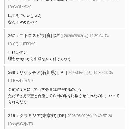
ID:Gb01erDg0
民主党でいいじゃん
なんでやめたの？
267：ニトロスピラ(庭) [ﾆﾀﾞ]
2026/06/02(火) 19:39:04.74
ID:CQmUFR0A0
目標は何よ
理念が無いから中道なんて付けちゃう
268：リケッチア(石川県) [ﾆﾀﾞ]
2026/06/02(火) 19:39:23.05
ID:BEZt+9+V0
名前変えるにしても学会員は納得するのか？
ただでさえ立憲と合流して昨日の敵を応援させられたのに、やって
られんだろ
319：クラミジア(東京都) [DE]
2026/06/02(火) 19:49:57.24
ID:cgWG2jVT0