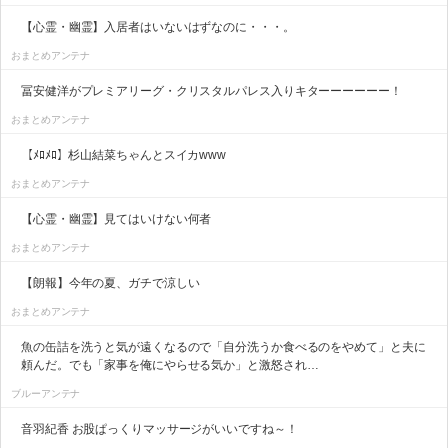
【心霊・幽霊】入居者はいないはずなのに・・・。
おまとめアンテナ
冨安健洋がプレミアリーグ・クリスタルパレス入りキターーーーーー！
おまとめアンテナ
【ﾒﾛﾒﾛ】杉山結菜ちゃんとスイカwww
おまとめアンテナ
【心霊・幽霊】見てはいけない何者
おまとめアンテナ
【朗報】今年の夏、ガチで涼しい
おまとめアンテナ
魚の缶詰を洗うと気が遠くなるので「自分洗うか食べるのをやめて」と夫に
頼んだ。でも「家事を俺にやらせる気か」と激怒され…
ブルーアンテナ
音羽紀香 お股ぱっくりマッサージがいいですね～！