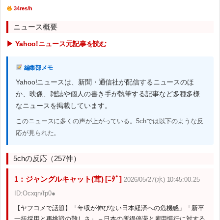
34res/h
ニュース概要
▶ Yahoo!ニュース元記事を読む
編集部メモ
Yahoo!ニュースは、新聞・通信社が配信するニュースのほ
か、映像、雑誌や個人の書き手が執筆する記事など多種多様
なニュースを掲載しています。
このニュースに多くの声が上がっている。5chでは以下のような反
応が見られた。
5chの反応（257件）
1：ジャングルキャット(茸) [ﾆﾀﾞ]
2026/05/27(水) 10:45:00.25
ID:Ocxqn/fp0●
【ヤフコメで話題】「年収が伸びない日本経済への危機感」「新卒
一括採用と再挑戦の難しさ」 – 日本の所得停滞と雇用慣行に対する