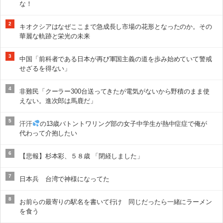
な！
2
キオクシアはなぜここまで急成長し市場の花形となったのか。その
華麗な軌跡と栄光の未来
3
中国「前科者である日本が再び軍国主義の道を歩み始めていて警戒
せざるを得ない」
4
非難民「クーラー300台送ってきたが電気がないから野積のまま使
えない。進次郎は馬鹿だ」
5
汗汗
の13歳バトントワリング部の女子中学生が熱中症症で俺が
代わって介抱したい
6
【悲報】杉本彩、５８歳 「閉経しました」
7
日本兵 台湾で神様になってた
8
お前らの最寄りの駅名を書いて行け 同じだったら一緒にラーメン
を食う