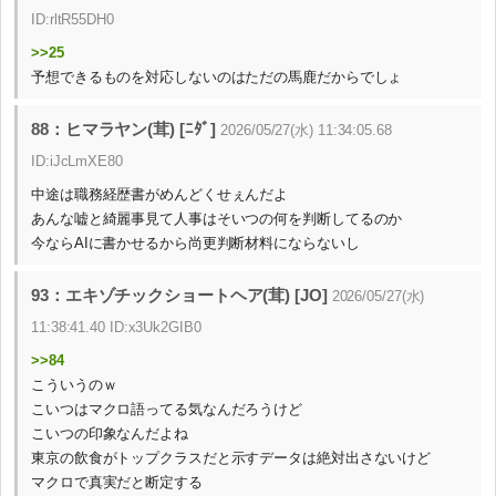
ID:rltR55DH0
>>25
予想できるものを対応しないのはただの馬鹿だからでしょ
88：ヒマラヤン(茸) [ﾆﾀﾞ]
2026/05/27(水) 11:34:05.68
ID:iJcLmXE80
中途は職務経歴書がめんどくせぇんだよ
あんな嘘と綺麗事見て人事はそいつの何を判断してるのか
今ならAIに書かせるから尚更判断材料にならないし
93：エキゾチックショートヘア(茸) [JO]
2026/05/27(水)
11:38:41.40 ID:x3Uk2GIB0
>>84
こういうのｗ
こいつはマクロ語ってる気なんだろうけど
こいつの印象なんだよね
東京の飲食がトップクラスだと示すデータは絶対出さないけど
マクロで真実だと断定する