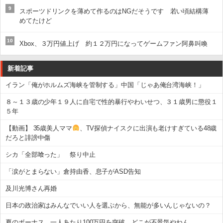
9
スポーツドリンクを薄めて作るのはNGだそうです 若い頃結構薄
めてたけど
10
Xbox、３万円値上げ 約１２万円になってゲームファン阿鼻叫喚
新着記事
イラン「俺がホルムズ海峡を管制する」中国「じゃあ俺台湾海峡！」
８～１３歳の少年１９人に自宅で性的暴行やわいせつ、３１歳男に懲役１
５年
【動画】 35歳美人ママ
、TV探偵ナイスクに出演も老けすぎている48歳
だろと誹謗中傷
シカ「全部喰った」 祭り中止
「涙がとまらない」倉持由香、息子がASD告知
及川光博さん再婚
日本の政治家はみんなでいい人を選ぶから、無能が多いんじゃないの？
夏のボーナス、一人あたり100万円を突破 どこが不景気やねん