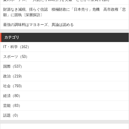
財源なき減税、揺らぐ信認 積極財政に「日本売り」危機 高市政権「悲
願」に固執〔深層探訪〕
最強の調味料はマヨネーズ、異論は認める
カテゴリ
IT・科学（162）
スポーツ（53）
国際（537）
政治（219）
社会（793）
経済（80）
芸能（83）
話題（0）