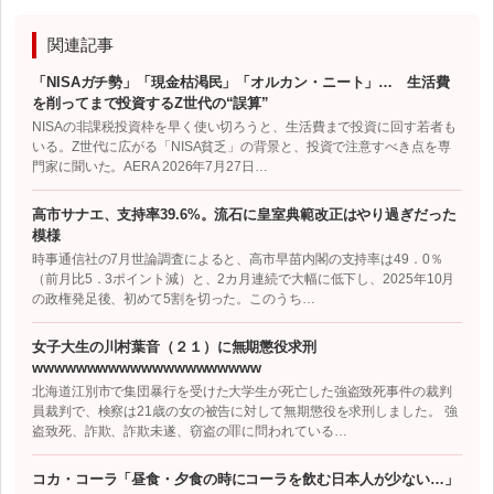
関連記事
「NISAガチ勢」「現金枯渇民」「オルカン・ニート」… 生活費
を削ってまで投資するZ世代の“誤算”
NISAの非課税投資枠を早く使い切ろうと、生活費まで投資に回す若者も
いる。Z世代に広がる「NISA貧乏」の背景と、投資で注意すべき点を専
門家に聞いた。AERA 2026年7月27日…
高市サナエ、支持率39.6%。流石に皇室典範改正はやり過ぎだった
模様
時事通信社の7月世論調査によると、高市早苗内閣の支持率は49．0％
（前月比5．3ポイント減）と、2カ月連続で大幅に低下し、2025年10月
の政権発足後、初めて5割を切った。このうち…
女子大生の川村葉音（２１）に無期懲役求刑
wwwwwwwwwwwwwwwwwwwww
北海道江別市で集団暴行を受けた大学生が死亡した強盗致死事件の裁判
員裁判で、検察は21歳の女の被告に対して無期懲役を求刑しました。 強
盗致死、詐欺、詐欺未遂、窃盗の罪に問われている…
コカ・コーラ「昼食・夕食の時にコーラを飲む日本人が少ない…」