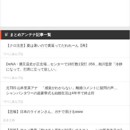
まとめアンテナ記事一覧
【クロ注意】夏は暑いので裏返ってだれれーん【再】
つべこあんてな
DeNA・勝又温史が正念場…センターで18打数1安打 .056…相川監督「冷静
になって、打席に立って欲しい」
つべこあんてな
元TBS 山本里菜アナ 「感覚がわからない」離婚コメントに疑問の声…
シャンパンタワーの超豪華式も結婚生活は4年半で終止符
つべこあんてな
【悲報】日本のライオンさん、ガチで溶けるwww
おまとめ