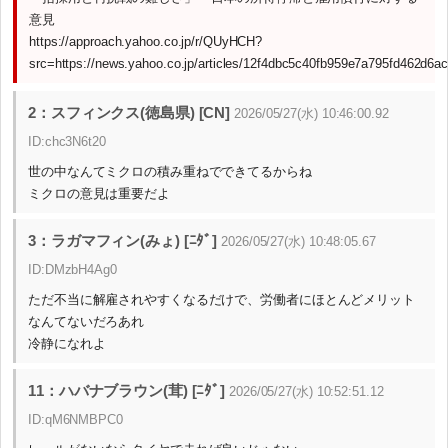
意見
https://approach.yahoo.co.jp/r/QUyHCH?
src=https://news.yahoo.co.jp/articles/12f4dbc5c40fb959e7a795fd462d6
2：スフィンクス(徳島県) [CN]
2026/05/27(水) 10:46:00.92
ID:chc3N6t20
世の中なんてミクロの積み重ねでできてるからね
ミクロの意見は重要だよ
3：ラガマフィン(みょ) [ﾆﾀﾞ]
2026/05/27(水) 10:48:05.67
ID:DMzbH4Ag0
ただ不当に解雇されやすくなるだけで、労働者にほとんどメリット
なんてないだろあれ
冷静になれよ
11：ハバナブラウン(茸) [ﾆﾀﾞ]
2026/05/27(水) 10:52:51.12
ID:qM6NMBPC0