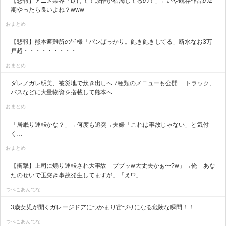
【悲報】アニメ業界「助けて！原作が枯渇してるの！」←いや既存作品の2
期やったら良いよね？www
おまとめ
【悲報】熊本避難所の皆様「パンばっかり。飽き飽きしてる」断水なお3万
戸超・・・・・・・・・
おまとめ
ダレノガレ明美、被災地で炊き出しへ 7種類のメニューも公開… トラック、
バスなどに大量物資を搭載して熊本へ
おまとめ
「居眠り運転かな？」→何度も追突→夫婦「これは事故じゃない」と気付
く…
おまとめ
【衝撃】上司に煽り運転され大事故「ププッw大丈夫かぁ〜?w」→俺「あな
たのせいで玉突き事故発生してますが」「え!?」
つべこあんてな
3歳女児が開くガレージドアにつかまり宙づりになる危険な瞬間！！
つべこあんてな