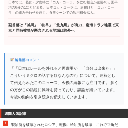
日本では、昼食・夕食時に「コカ・コーラ」を飲む割合が主要40カ国平
均の6分の1にとどまる。日本コカ・コーラは、唐揚げと「コカ・コー
ラ」の組み合わせを通じ、食事シーンでの飲用機会拡大…
副首都は「旭川」「岐阜」「北九州」が有力、南海トラフ地震で東
京と同時被災が懸念される地域は除外へ
編集部コメント
「「日本はレールを外れると再雇用が」「自分は出来た」←
こういうミクロの話する奴なんなの?」について。速報とし
て伝えられたこのニュース、今後の続報にも注目です。 多く
の方がこの話題に興味を持っており、議論が続いています。
今後の動向を引き続きお伝えしていきます。
週間人気記事
1
製油所を破壊されたロシア、報復に給油所を破壊 これで互角だ