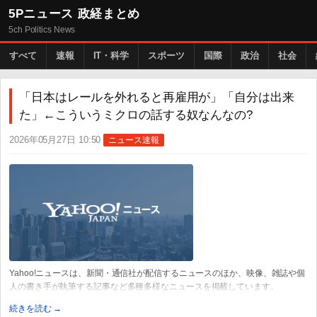
5Pニュース 政経まとめ
5ch Politics News
すべて
速報
IT・科学
スポーツ
国際
政治
社会
「日本はレールを外れると再雇用が」「自分は出来
た」←こういうミクロの話する奴なんなの?
2026年05月27日 10:50
ニュース速報
Yahoo!ニュースは、新聞・通信社が配信するニュースのほか、映像、雑誌や個
人の書き手が執筆する記事など多種多様なニュースを掲載しています。
続きを読む →