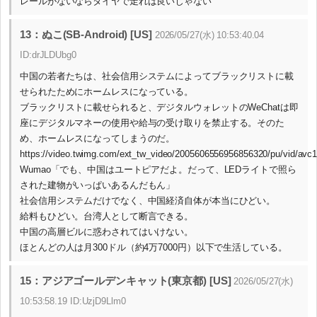
レールがないならタイヤで走れば良いじゃない
13：ぬこ(SB-Android) [US]
2026/05/27(水) 10:53:40.04
ID:drJLDUbg0
中国の若者たちは、社会信用システムによってブラックリストに載
せられたためにホームレスになっている。
ブラックリストに載せられると、デジタルウォレットのWeChatは即
座にデジタルマネーの使用や給与の受け取りを禁止する。そのた
め、ホームレスになってしまうのだ。
https://video.twimg.com/ext_tw_video/2005606556956856320/pu/vid/avc
Wumao「でも、中国はユートピアだよ。だって、LEDライトで照ら
された建物がいっぱいあるんだもん」
社会信用システムだけでなく、中国経済自体が本当にひどい。
給料もひどい。台湾人として断言できる。
中国の高層ビルに惑わされてはいけない。
ほとんどの人は月300ドル（約4万7000円）以下で生活している。
15：アジアゴールデンキャット(東京都) [US]
2026/05/27(水)
10:53:58.19 ID:UzjD9Llm0