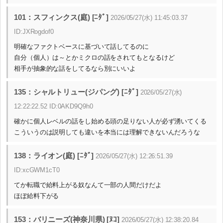
101：スフィンクス(庭) [ﾆﾀﾞ]
2026/05/27(水) 11:45:03.37
ID:JXRogdof0
明確なファクトベースに基づいて話してるのに
自分（個人）は～とかミクロの話をされてもとなるけど
相手が抽象的な話をしてるなら別にいいよ
135：シャルトリュー(ジパング) [ﾆﾀﾞ]
2026/05/27(水)
12:22:22.52 ID:0AKD9Q9h0
確かに個人レベルの話をし始める頭の足りない人が必ず湧いてくる
こういうのは説明しても違いを本当には理解できないんだろうな
138：ライオン(庭) [ﾆﾀﾞ]
2026/05/27(水) 12:26:51.39
ID:xcGWM1cT0
てか転職で給料上がる奴なんて一部の人間だけだよ
ほぼ給料下がる
153：バリニーズ(神奈川県) [ﾇｺ]
2026/05/27(水) 12:38:20.84