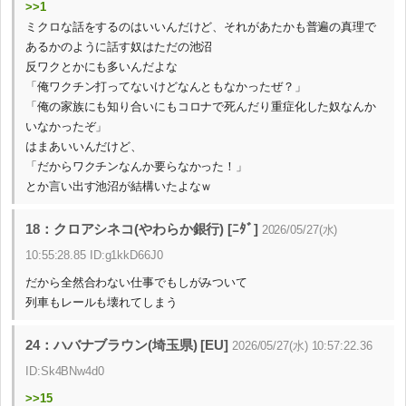
>>1
ミクロな話をするのはいいんだけど、それがあたかも普遍の真理で
あるかのように話す奴はただの池沼
反ワクとかにも多いんだよな
「俺ワクチン打ってないけどなんともなかったぜ？」
「俺の家族にも知り合いにもコロナで死んだり重症化した奴なんか
いなかったぞ」
はまあいいんだけど、
「だからワクチンなんか要らなかった！」
とか言い出す池沼が結構いたよなｗ
18：クロアシネコ(やわらか銀行) [ﾆﾀﾞ]
2026/05/27(水)
10:55:28.85 ID:g1kkD66J0
だから全然合わない仕事でもしがみついて
列車もレールも壊れてしまう
24：ハバナブラウン(埼玉県) [EU]
2026/05/27(水) 10:57:22.36
ID:Sk4BNw4d0
>>15