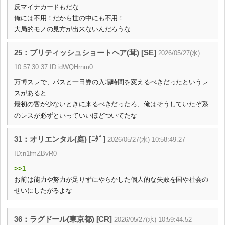
反マイナカードもだな
俺には不用！だから世の中にも不用！
大局的モノの見方が出来ないんだろうな
25：ブリティッシュショートヘア(茸) [SE]
2026/05/27(水)
10:57:30.37 ID:idWQHrnm0
万博スレで、パスと一日券の入場時間を変えるべきだったというレ
スがあると
最初の客が少ないときに来るべきだったろ、俺はそうしていたぞ系
のレスが必ずといっていいほどついてたな
31：オリエンタル(庭) [ﾆﾀﾞ]
2026/05/27(水) 10:58:49.27
ID:n1fmZBvR0
>>1
お前は能力や努力が足りずにやらかした個人的な失敗を国や社会の
せいにしたがるよな
36：ラグドール(東京都) [CR]
2026/05/27(水) 10:59:44.52