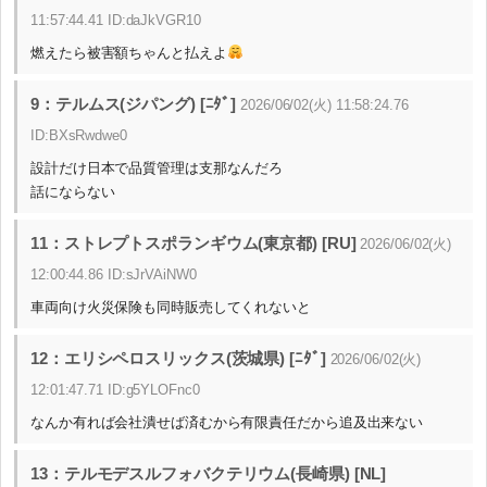
11:57:44.41 ID:daJkVGR10
燃えたら被害額ちゃんと払えよ
9：テルムス(ジパング) [ﾆﾀﾞ]
2026/06/02(火) 11:58:24.76
ID:BXsRwdwe0
設計だけ日本で品質管理は支那なんだろ
話にならない
11：ストレプトスポランギウム(東京都) [RU]
2026/06/02(火)
12:00:44.86 ID:sJrVAiNW0
車両向け火災保険も同時販売してくれないと
12：エリシペロスリックス(茨城県) [ﾆﾀﾞ]
2026/06/02(火)
12:01:47.71 ID:g5YLOFnc0
なんか有れば会社潰せば済むから有限責任だから追及出来ない
13：テルモデスルフォバクテリウム(長崎県) [NL]