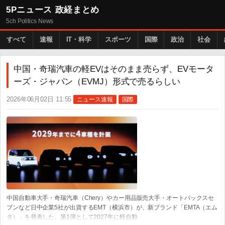
5Pニュース 政経まとめ
5ch Politics News
すべて
速報
IT・科学
スポーツ
国際
政治
社会
中国・奇瑞汽車の軽EVはそのまま売らず、EVモータ
ーズ・ジャパン（EVMJ）形式で売るらしい
2026年06月02日 11:55
ニュース速報
国際
中国自動車大手・奇瑞汽車（Chery）やカー用品販売大手・オートバックスセ
ブンなど日中企業5社が出資するEMT（横浜市）が、新ブランド「EMTA（エム
タ）」を発表した。第1弾として2027年に軽自動