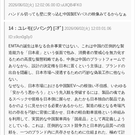
2026/06/02(火) 12:02:06.00 ID:uUlQB4FK0
ハンドル切っても壁に突っ込む中国製EVバスの映像みてるからなぁ
14：ユレモ(ジパング) [ﾆﾀﾞ]
2026/06/02(火) 12:03:01.06
ID:s9cn0g0y0
EMTAの誕生は単なる合弁事業ではない。これは中国の圧倒的な製
造能力を「日本産」という仮面で包み、消費者の警戒心を無力化す
るための高度な擬態戦略である。中身は中国のプラットフォームで
ありながら、設計の決定権を日本に置くという主張は、ブランドの
出自を隠蔽し、日本市場へ浸透するための巧妙な偽装工作に他なら
ない。
なぜなら、日本市場における中国製EVへの根強い不信感、いわゆる
「安かろう悪かろう」という先入観を突破するには、製品の魂であ
るスペックや規格を日本側に握らせ、あたかも日本独自の製品であ
るかのように見せかける必要があるからだ。製造の核となる奇瑞汽
社の存在を巧妙に背後に退かせ、日本の軽自動車規格という枠組み
を利用して、実質的な中国製車両を「国産品」として再定義しよう
としている。これは、圧倒的なコスト競争力と日本的な品質への信
頼を、一つのブランド内に共存させるために仕組まれた、極めて計