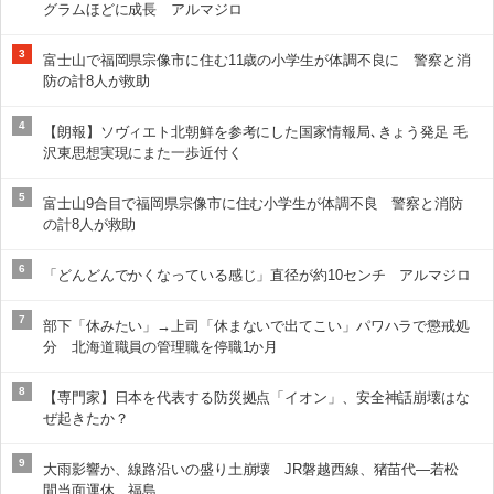
グラムほどに成長 アルマジロ
3
富士山で福岡県宗像市に住む11歳の小学生が体調不良に 警察と消
防の計8人が救助
4
【朗報】ソヴィエト北朝鮮を参考にした国家情報局､きょう発足 毛
沢東思想実現にまた一歩近付く
5
富士山9合目で福岡県宗像市に住む小学生が体調不良 警察と消防
の計8人が救助
6
「どんどんでかくなっている感じ」直径が約10センチ アルマジロ
7
部下「休みたい」→上司「休まないで出てこい」パワハラで懲戒処
分 北海道職員の管理職を停職1か月
8
【専門家】日本を代表する防災拠点「イオン」、安全神話崩壊はな
ぜ起きたか？
9
大雨影響か、線路沿いの盛り土崩壊 JR磐越西線、猪苗代―若松
間当面運休 福島