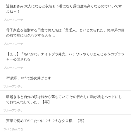
近藤あさみ 大人になると衣装も下着になり露出度も高くなるのでいいです
よね～！
ブルーアンテナ
母子家庭を差別する田舎で俺たちは「貧乏人」といじめられた。俺や弟の目
の前で母にセクハラする人も…
ブルーアンテナ
【えっ】「ちいかわ」ナイトブラ発売。ハチワレやくりまんじゅうのブラジ
ャー公開される
ブルーアンテナ
35歳私、>>5で処女捧げます
ブルーアンテナ
朝起きると自分の頭は枕から落ちていて その代わりに猫が枕をベッドにし
ておねんねしていた。【再】
ブルーアンテナ
実家で初めてのこたつにウキウキなクロ様。【再】
つべこあんてな