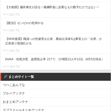
【大相撲】藤井康生が語る！横綱昇進に必要なもの数字だけではない！
つべこあんてな
【配信】ゼンゼロの危局やる
つべこあんてな
【NHK激震】職員への性被害を公表…番組出演者Xは事実上の「出禁」か
正体巡り憶測広がる
つべこあんてな
DeNA・松尾汐恩、盗塁阻止率 .217で、12球団13人中12位（8月5日現在）
つべこあんてな
まとめサイト一覧
つべこあんてな
ブルーアンテナ
おまとめアンテナ
ラブラドールまとめアンテナ