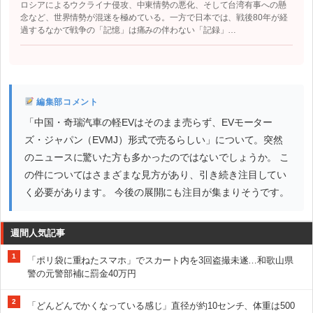
ロシアによるウクライナ侵攻、中東情勢の悪化、そして台湾有事への懸
念など、世界情勢が混迷を極めている。一方で日本では、戦後80年が経
過するなかで戦争の「記憶」は痛みの伴わない「記録」…
編集部コメント
「中国・奇瑞汽車の軽EVはそのまま売らず、EVモーター
ズ・ジャパン（EVMJ）形式で売るらしい」について。突然
のニュースに驚いた方も多かったのではないでしょうか。 こ
の件についてはさまざまな見方があり、引き続き注目してい
く必要があります。 今後の展開にも注目が集まりそうです。
週間人気記事
1
「ポリ袋に重ねたスマホ」でスカート内を3回盗撮未遂…和歌山県
警の元警部補に罰金40万円
2
「どんどんでかくなっている感じ」直径が約10センチ、体重は500