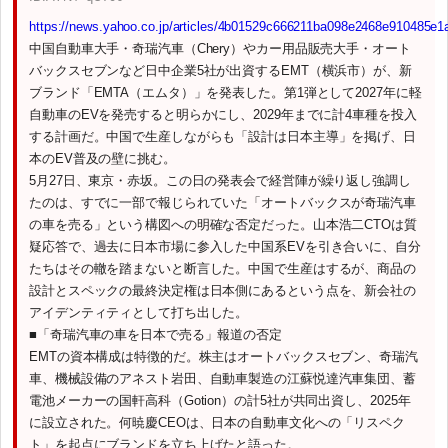
https://news.yahoo.co.jp/articles/4b01529c666211ba098e2468e910485e1
中国自動車大手・奇瑞汽車（Chery）やカー用品販売大手・オート
バックスセブンなど日中企業5社が出資するEMT（横浜市）が、新
ブランド「EMTA（エムタ）」を発表した。第1弾として2027年に軽
自動車のEVを発売すると明らかにし、2029年までに計4車種を投入
する計画だ。中国で生産しながらも「設計は日本主導」を掲げ、日
本のEV普及の壁に挑む。
5月27日、東京・赤坂。この日の発表会で経営陣が繰り返し強調し
たのは、すでに一部で報じられていた「オートバックスが奇瑞汽車
の車を売る」という構図への明確な否定だった。山本浩二CTOは質
疑応答で、過去に日本市場に参入した中国系EVを引き合いに、自分
たちはその轍を踏まないと断言した。中国で生産はするが、商品の
設計とスペックの最終決定権は日本側にあるという点を、新会社の
アイデンティティとして打ち出した。
■「奇瑞汽車の車を日本で売る」報道の否定
EMTの資本構成は特徴的だ。株主はオートバックスセブン、奇瑞汽
車、機械設備のアネスト岩田、自動車製造の江蘇悦達汽車集団、蓄
電池メーカーの国軒高科（Gotion）の計5社が共同出資し、2025年
に設立された。何暁慶CEOは、日本の自動車文化への「リスペク
ト」を起点にブランドを立ち上げたと語った。