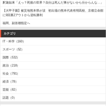
釈迦如来「えっ？死後の世界？自分は死んだ事がないから分からんな…」
【大甲子園】被災地熊本県が涙 初出場の熊本代表有明高校、京都立命館
に9回裏2アウトから逆転勝利
福岡、副首都指定へ
カテゴリ
IT・科学（160）
スポーツ（52）
国際（532）
政治（218）
社会（791）
経済（78）
芸能（82）
話題（0）