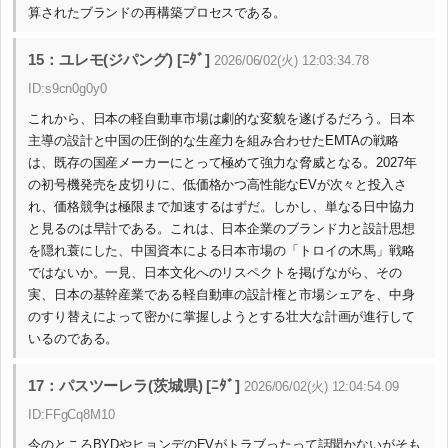
算されたブランドの再構築プロセスである。
15：ユレモ(ジパング) [ﾆﾀﾞ]
2026/06/02(火) 12:03:34.78
ID:s9cn0g0y0
これから、日本の軽自動車市場は劇的な変貌を遂げるだろう。日本
主導の設計と中国の圧倒的な生産力を組み合わせたEMTAの戦略
は、既存の国産メーカーにとって極めて強力な脅威となる。2027年
の初号機発売を皮切りに、低価格かつ高性能なEVが次々と投入さ
れ、価格競争は極限まで加速するはずだ。しかし、単なる日中協力
と見るのは早計である。これは、日本企業のブランド力と設計思想
を隠れ蓑にした、中国資本による日本市場の「トロイの木馬」戦略
ではないか。一見、日本文化へのリスペクトを掲げながら、その
実、日本の基幹産業である軽自動車の設計権と市場シェアを、中身
のすり替えによって密かに掌握しようとする壮大な計画が進行して
いるのである。
17：パスツーレラ(茨城県) [ﾆﾀﾞ]
2026/06/02(火) 12:04:54.09
ID:FFgCq8M10
今のところBYDやヒョンデのEVがトラブったって話聞かないがそも