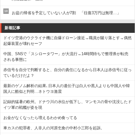
10
お盆の帰省を予定していない人が7割 「往復3万円は無理…」
新着記事
ドイツ空港のウクライナ機に自爆ドローン接近→職員が蹴り落とす→偶然
起爆装置が壊れセーフ
中国、SNSで「スシロータワー」が大流行→14時間待ちで整理券が転売
される事態に
赤信号を自分で判断すると、自分の責任になるから日本人は赤信号に従っ
ているだけだよ？
最新のゲノム解析の結果､日本人の遺伝子は白人や黒人よりも中国人や韓
国人に酷似と判明…ネトウヨ激震
記録的猛暑の欧州。ドナウ川の水位が低下し、マンモスの骨や沈没したド
イツ軍の戦艦が姿を現
お金がなくなったら増えるわかめ食ってる
車カスの犯罪者、人非人の河原乞食の中村小三郎を起訴。