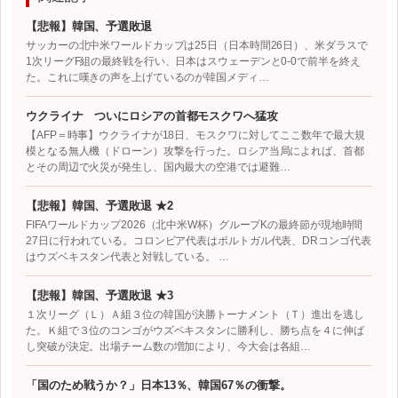
【悲報】韓国、予選敗退
サッカーの北中米ワールドカップは25日（日本時間26日）、米ダラスで
1次リーグF組の最終戦を行い、日本はスウェーデンと0-0で前半を終え
た。これに嘆きの声を上げているのが韓国メディ…
ウクライナ ついにロシアの首都モスクワへ猛攻
【AFP＝時事】ウクライナが18日、モスクワに対してここ数年で最大規
模となる無人機（ドローン）攻撃を行った。ロシア当局によれば、首都
とその周辺で火災が発生し、国内最大の空港では避難…
【悲報】韓国、予選敗退 ★2
FIFAワールドカップ2026（北中米W杯）グループKの最終節が現地時間
27日に行われている。コロンビア代表はポルトガル代表、DRコンゴ代表
はウズベキスタン代表と対戦している。 …
【悲報】韓国、予選敗退 ★3
１次リーグ（Ｌ）Ａ組３位の韓国が決勝トーナメント（Ｔ）進出を逃し
た。Ｋ組で３位のコンゴがウズベキスタンに勝利し、勝ち点を４に伸ば
し突破が決定。出場チーム数の増加により、今大会は各組…
「国のため戦うか？」日本13％、韓国67％の衝撃。