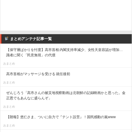
まとめアンテナ記事一覧
【保守層ばかりを忖度】高市首相 内閣支持率減少、女性天皇容認が増加…
識者に聞く「民意無視」の代償
おまとめ
高市首相がマッサージを受ける 就任後初
おまとめ
ぜんじろう「高市さんの被災地視察動画は北朝鮮の記録映画かと思った。金
正恩でもあんなに盛らんぞ」
おまとめ
【朗報】悠仁さま、ついに自力で『テント設営』！国民感動の嵐www
おまとめ