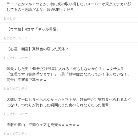
ライフとかマルエツとか、特に何の取り柄もないスーパーが東京でデカい顔
してるの不思議だよな、普通OK行くだろ
おまとめ
【ウマ娘】4コマ「ギャル界隈」
おまとめアンテナ
【心霊・幽霊】真緑色の腐った死体？
おまとめアンテナ
鍵失くした男「45分だけ部屋に入れろ！何もしないから！」→女子大生
「無理です（警察呼びます）」→男「熱中症になれってか！使えないな！」
完全に不審者で草ｗｗｗ
おまとめアンテナ
大嫌いで一口も食べられなかったトマトが、妊娠中だけ突然食べられるよう
になり、つわりが終わった瞬間にまた食べられなくなった衝撃
おまとめアンテナ
洋服の青山、空調ウェアを発売ｗｗｗｗｗｗ
おまとめアンテナ