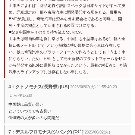
山本氏によれば、商品定義や設計スペックは日本サイドがすべて決
め、詳細設計の一部を奇瑞汽車に開発委託する形をとる。費用も
EMTが負担し、奇瑞汽車は資本を出す親会社であると同時に、開
発・生産の拠点として活用される位置づけになる。
■なぜ中国車をそのまま持ち込まないのか。
山本氏は軽自動車を例に挙げる。中国にも小型車はあるが、軽の全
幅1.48メートル（m）という極端に狭い規格に合う車は存在しな
い。仮に奇瑞汽車のプラットフォームで作ろうとしても「うまく車
にならない」ため、EMTとして完全新規のプラットフォームをゼロ
から開発する以外に選択肢はなかったという。最初の軽EVは、奇瑞
汽車のラインアップには存在しない車になる。
4：クトノモナス(長野県) [US]
2026/06/02(火) 11:55:40.29
ID:RrPK1xsl0
中国製は品質が悪い
といういつまでも古臭い
価値観の人が多いのも問題だ
7：デスルフロモナス(ジパング) [ﾆﾀﾞ]
2026/06/02(火)