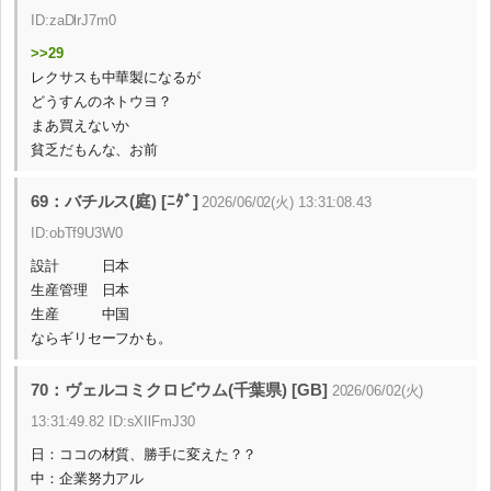
ID:zaDlrJ7m0
>>29
レクサスも中華製になるが
どうすんのネトウヨ？
まあ買えないか
貧乏だもんな、お前
69：バチルス(庭) [ﾆﾀﾞ]
2026/06/02(火) 13:31:08.43
ID:obTf9U3W0
設計 日本
生産管理 日本
生産 中国
ならギリセーフかも。
70：ヴェルコミクロビウム(千葉県) [GB]
2026/06/02(火)
13:31:49.82 ID:sXIlFmJ30
日：ココの材質、勝手に変えた？？
中：企業努力アル