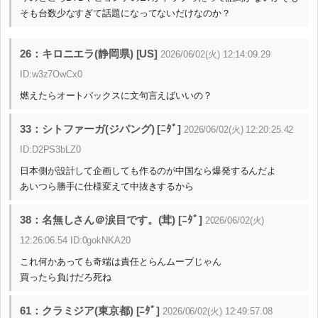
そも台数少なすぎて話題になってないだけなのか？
26：キロニエラ(静岡県) [US]
2026/06/02(火) 12:14:09.29
ID:w3z7OwCx0
燃えたらオートバックスに文句言えばいいの？
33：シトファーガ(ジパング) [ﾆﾀﾞ]
2026/06/02(火) 12:20:25.42
ID:D2PS3bLZ0
日本側が設計して企画しても作るのが中国なら爆発するんだよ
あいつら勝手に仕様変えて中抜きするから
38：名無しさん＠涙目です。(茸) [ﾆﾀﾞ]
2026/06/02(火)
12:26:06.54 ID:0gokNKA20
これ何かあっても奇端は責任とらんムーブじゃん
買ったら負けだろ死ね
61：クラミジア(東京都) [ﾆﾀﾞ]
2026/06/02(火) 12:49:57.08