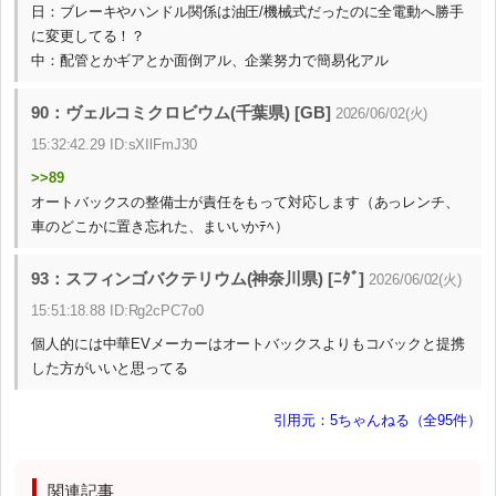
日：ブレーキやハンドル関係は油圧/機械式だったのに全電動へ勝手
に変更してる！？
中：配管とかギアとか面倒アル、企業努力で簡易化アル
90：ヴェルコミクロビウム(千葉県) [GB]
2026/06/02(火)
15:32:42.29 ID:sXIlFmJ30
>>89
オートバックスの整備士が責任をもって対応します（あっレンチ、
車のどこかに置き忘れた、まいいかﾃﾍ）
93：スフィンゴバクテリウム(神奈川県) [ﾆﾀﾞ]
2026/06/02(火)
15:51:18.88 ID:Rg2cPC7o0
個人的には中華EVメーカーはオートバックスよりもコバックと提携
した方がいいと思ってる
引用元：5ちゃんねる（全95件）
関連記事