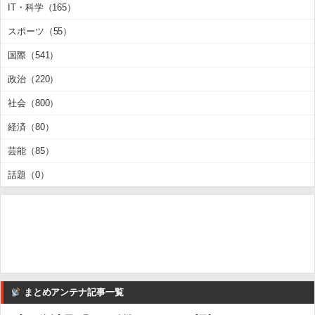
IT・科学（165）
スポーツ（55）
国際（541）
政治（220）
社会（800）
経済（80）
芸能（85）
話題（0）
まとめアンテナ記事一覧