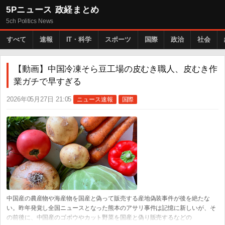
5Pニュース 政経まとめ
5ch Politics News
すべて
速報
IT・科学
スポーツ
国際
政治
社会
【動画】中国冷凍そら豆工場の皮むき職人、皮むき作
業ガチで早すぎる
2026年05月27日 21:05
ニュース速報
国際
中国産の農産物や海産物を国産と偽って販売する産地偽装事件が後を絶たな
い。昨年発覚し全国ニュースとなった熊本のアサリ事件は記憶に新しいが、そ
の前後に、中国産のゴボウやカット野菜を国産と偽り販売するなどの