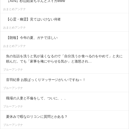
【ﾒﾛﾒﾛ】杉山結菜ちゃんとスイカwww
おまとめアンテナ
【心霊・幽霊】見てはいけない何者
おまとめアンテナ
【朗報】今年の夏、ガチで涼しい
おまとめアンテナ
魚の缶詰を洗うと気が遠くなるので「自分洗うか食べるのをやめて」と夫に
頼んだ。でも「家事を俺にやらせる気か」と激怒され…
ブルーアンテナ
音羽紀香 お股ぱっくりマッサージがいいですね～！
ブルーアンテナ
職場の人妻と不倫をして、ついに、、、
ブルーアンテナ
夏休みで暇なロリコンに質問とかある？
ブルーアンテナ