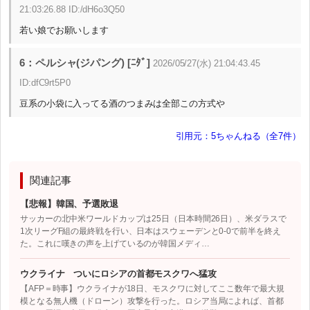
21:03:26.88 ID:/dH6o3Q50
若い娘でお願いします
6：ペルシャ(ジパング) [ﾆﾀﾞ]
2026/05/27(水) 21:04:43.45
ID:dfC9rt5P0
豆系の小袋に入ってる酒のつまみは全部この方式や
引用元：5ちゃんねる（全7件）
関連記事
【悲報】韓国、予選敗退
サッカーの北中米ワールドカップは25日（日本時間26日）、米ダラスで
1次リーグF組の最終戦を行い、日本はスウェーデンと0-0で前半を終え
た。これに嘆きの声を上げているのが韓国メディ…
ウクライナ ついにロシアの首都モスクワへ猛攻
【AFP＝時事】ウクライナが18日、モスクワに対してここ数年で最大規
模となる無人機（ドローン）攻撃を行った。ロシア当局によれば、首都