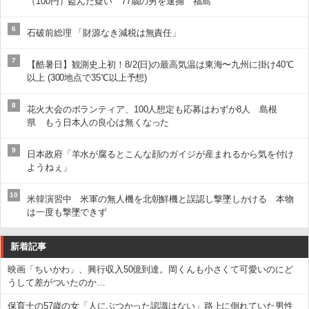
（100円）盗んだ疑い 77歳の男を逮捕 福島
6
石破前総理 「財源なき減税は無責任」
7
【酷暑日】観測史上初！8/2(日)の最高気温は東海〜九州に掛け40℃
以上 (300地点で35℃以上予想)
8
花火大会のボランティア、100人想定も応募はわずか8人 島根
県 もう日本人の良心は無くなった
9
日本政府「羊水が腐るとこんな顔のガイジが産まれるから気を付け
ようねぇ」
10
米韓演習中 米軍の無人機を北朝鮮機と誤認し撃墜しかける 本物
は一度も撃墜できず
新着記事
映画「ちいかわ」、興行収入50億到達。岡くんも小さくて可愛いのにど
うして差がついたのか…
保育士の57歳の女「人にぶつかった認識はない」路上に倒れていた男性