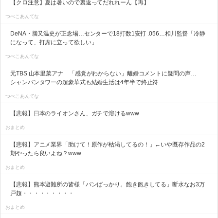
【クロ注意】夏は暑いので裏返ってだれれーん【再】
つべこあんてな
DeNA・勝又温史が正念場…センターで18打数1安打 .056…相川監督「冷静
になって、打席に立って欲しい」
つべこあんてな
元TBS 山本里菜アナ 「感覚がわからない」離婚コメントに疑問の声…
シャンパンタワーの超豪華式も結婚生活は4年半で終止符
つべこあんてな
【悲報】日本のライオンさん、ガチで溶けるwww
おまとめ
【悲報】アニメ業界「助けて！原作が枯渇してるの！」←いや既存作品の2
期やったら良いよね？www
おまとめ
【悲報】熊本避難所の皆様「パンばっかり。飽き飽きしてる」断水なお3万
戸超・・・・・・・・・
おまとめ