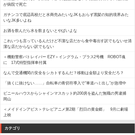
が病院で死亡
ガチンコで底辺高校だと水商売みたいなJKもおらず黒髪の知的境界みた
いなJK多いよね
お酒を飲んだら水を飲まないとやばいよな
これいつも言っているんだけど不潔な店だから食中毒出す訳でもないせ清
潔な店だからない訳でもない
＜機動警察パトレイバー EZY＞イングラム・プラス2号機 ROBOT魂
に 17式特型指揮車付属
なんで交通機関の安全をシカトするんだ？移動は金額より安全だろ？
「抜くに抜けない……」自転車の青切符導入で”車道ハミ出し”が急増中
ビニールハウスからシャインマスカット約200房を盗んだ無職の男逮捕
岡山
＜メイドインアビス＞テレビアニメ第2期「烈日の黄金郷」 9月に劇場
上映
カテゴリ