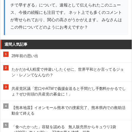
チで早すぎる」について。速報として伝えられたこのニュー
ス、今後の続報にも注目です。 ネット上でも多くのコメント
が寄せられており、関心の高さがうかがえます。 みなさんは
この件についてどのようにお考えですか？
週間人気記事
1
28年前の思い出
2
たかだか4人程度で仲違いしたくせに、世界平和とか言ってるジョ
ン・レノンてなんなの？
3
共産党区議「窓口やATMで義援金送ると手間だし手数料かかるでし
ょ？ぜひ街頭の共産党の募金に！」
4
【熊本地震】イオンモール熊本での捜索完了、熊本県内での救助活
動全て終える
5
「食べたかった」容疑を認める 無人販売所からキュウリ1袋