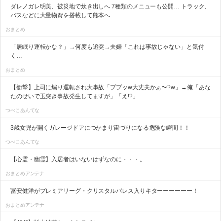
ダレノガレ明美、被災地で炊き出しへ 7種類のメニューも公開… トラック、
バスなどに大量物資を搭載して熊本へ
おまとめ
「居眠り運転かな？」→何度も追突→夫婦「これは事故じゃない」と気付
く…
おまとめ
【衝撃】上司に煽り運転され大事故「ププッw大丈夫かぁ〜?w」→俺「あな
たのせいで玉突き事故発生してますが」「え!?」
つべこあんてな
3歳女児が開くガレージドアにつかまり宙づりになる危険な瞬間！！
つべこあんてな
【心霊・幽霊】入居者はいないはずなのに・・・。
おまとめアンテナ
冨安健洋がプレミアリーグ・クリスタルパレス入りキターーーーーー！
おまとめアンテナ