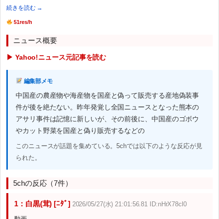
続きを読む →
51res/h
ニュース概要
▶ Yahoo!ニュース元記事を読む
編集部メモ
中国産の農産物や海産物を国産と偽って販売する産地偽装事
件が後を絶たない。昨年発覚し全国ニュースとなった熊本の
アサリ事件は記憶に新しいが、その前後に、中国産のゴボウ
やカット野菜を国産と偽り販売するなどの
このニュースが話題を集めている。5chでは以下のような反応が見
られた。
5chの反応（7件）
1：白黒(茸) [ﾆﾀﾞ]
2026/05/27(水) 21:01:56.81 ID:nHrX78cl0
動画