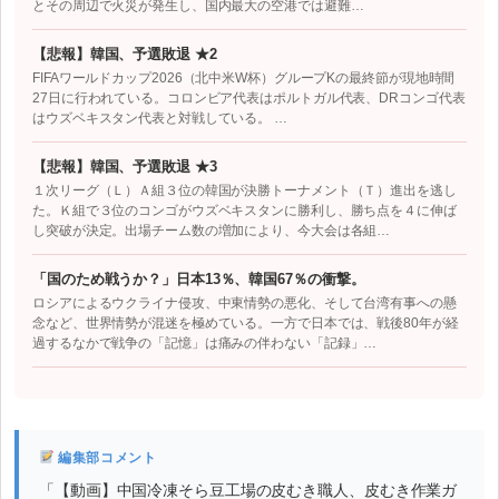
とその周辺で火災が発生し、国内最大の空港では避難…
【悲報】韓国、予選敗退 ★2
FIFAワールドカップ2026（北中米W杯）グループKの最終節が現地時間
27日に行われている。コロンビア代表はポルトガル代表、DRコンゴ代表
はウズベキスタン代表と対戦している。 …
【悲報】韓国、予選敗退 ★3
１次リーグ（Ｌ）Ａ組３位の韓国が決勝トーナメント（Ｔ）進出を逃し
た。Ｋ組で３位のコンゴがウズベキスタンに勝利し、勝ち点を４に伸ば
し突破が決定。出場チーム数の増加により、今大会は各組…
「国のため戦うか？」日本13％、韓国67％の衝撃。
ロシアによるウクライナ侵攻、中東情勢の悪化、そして台湾有事への懸
念など、世界情勢が混迷を極めている。一方で日本では、戦後80年が経
過するなかで戦争の「記憶」は痛みの伴わない「記録」…
編集部コメント
「【動画】中国冷凍そら豆工場の皮むき職人、皮むき作業ガ