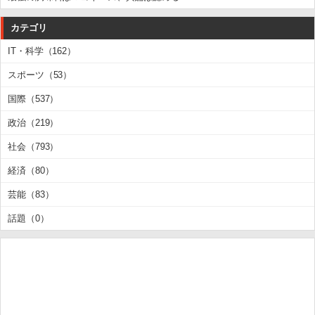
カテゴリ
IT・科学（162）
スポーツ（53）
国際（537）
政治（219）
社会（793）
経済（80）
芸能（83）
話題（0）