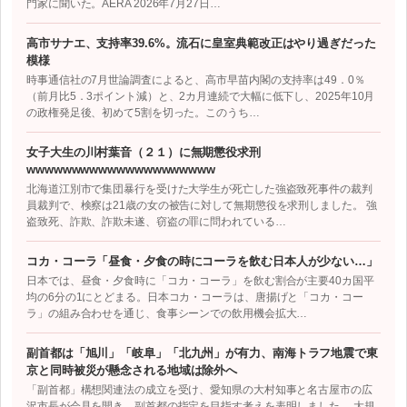
門家に聞いた。AERA 2026年7月27日…
高市サナエ、支持率39.6%。流石に皇室典範改正はやり過ぎだった
模様
時事通信社の7月世論調査によると、高市早苗内閣の支持率は49．0％
（前月比5．3ポイント減）と、2カ月連続で大幅に低下し、2025年10月
の政権発足後、初めて5割を切った。このうち…
女子大生の川村葉音（２１）に無期懲役求刑
wwwwwwwwwwwwwwwwwwwww
北海道江別市で集団暴行を受けた大学生が死亡した強盗致死事件の裁判
員裁判で、検察は21歳の女の被告に対して無期懲役を求刑しました。 強
盗致死、詐欺、詐欺未遂、窃盗の罪に問われている…
コカ・コーラ「昼食・夕食の時にコーラを飲む日本人が少ない…」
日本では、昼食・夕食時に「コカ・コーラ」を飲む割合が主要40カ国平
均の6分の1にとどまる。日本コカ・コーラは、唐揚げと「コカ・コー
ラ」の組み合わせを通じ、食事シーンでの飲用機会拡大…
副首都は「旭川」「岐阜」「北九州」が有力、南海トラフ地震で東
京と同時被災が懸念される地域は除外へ
「副首都」構想関連法の成立を受け、愛知県の大村知事と名古屋市の広
沢市長が会見を開き、副首都の指定を目指す考えを表明しました。 大規