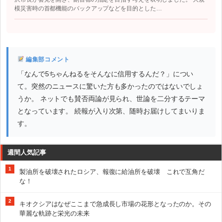
模災害時の首都機能のバックアップなどを目的とした…
編集部コメント
「なんで5ちゃんねるをそんなに信用するんだ？」につい
て。突然のニュースに驚いた方も多かったのではないでしょ
うか。 ネットでも賛否両論が見られ、世論を二分するテーマ
となっています。 続報が入り次第、随時お届けしてまいりま
す。
週間人気記事
1
製油所を破壊されたロシア、報復に給油所を破壊 これで互角だ
な！
2
キオクシアはなぜここまで急成長し市場の花形となったのか。その
華麗な軌跡と栄光の未来