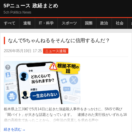
5Pニュース 政経まとめ
5ch Politics News
すべて
速報
IT・科学
スポーツ
国際
政治
社会
なんで5ちゃんねるをそんなに信用するんだ？
2026年05月19日 17:25
ニュース速報
栃木県上三川町で5月14日に起きた強盗殺人事件をきっかけに、SNSで再び
「闇バイト」が大きな話題となっています。 逮捕された実行役がいずれも16
歳の高校生であったことから、少年法の見直しを求める声や
続きを読む →