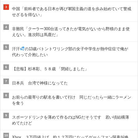
3
中国「前科者である日本が再び軍国主義の道を歩み始めていて警戒
せざるを得ない」
4
非難民「クーラー300台送ってきたが電気がないから野積のまま使
えない。進次郎は馬鹿だ」
5
汗汗
の13歳バトントワリング部の女子中学生が熱中症症で俺が
代わって介抱したい
6
【悲報】杉本彩、５８歳 「閉経しました」
7
日本兵 台湾で神様になってた
8
お前らの最寄りの駅名を書いて行け 同じだったら一緒にラーメン
を食う
9
スポーツドリンクを薄めて作るのはNGだそうです 若い頃結構薄
めてたけど
10
Xbox、３万円値上げ 約１２万円になってゲームファン阿鼻叫喚