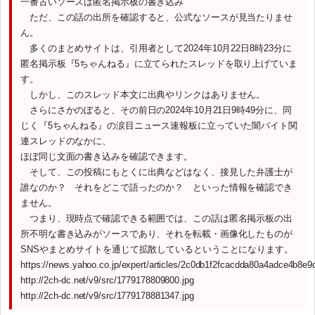
一番古いソースは匿名掲示板の書き込み
ただ、この話の出所を確認すると、公式なソースが見当たりませ
ん。
多くのまとめサイトは、引用者として2024年10月22日8時23分に
匿名掲示板『5ちゃんねる』に立てられたスレッドを取り上げていま
す。
しかし、このスレッド本文に出典やリンクはありません。
さらにさかのぼると、その前日の2024年10月21日9時49分に、同
じく『5ちゃんねる』の涙目ニュース速報板に立っていた闇バイト関
連スレッドのなかに、
ほぼ同じ文面の書き込みを確認できます。
そして、この投稿にもとくに出典などはなく、接見した弁護士が
誰なのか？ それをどこで語ったのか？ といった情報を確認でき
ません。
つまり、現時点で確認できる範囲では、この話は匿名掲示板の出
所不明な書き込みがソースであり、それを転載・画像化したものが
SNSやまとめサイトを通じて拡散しているということになります。
https://news.yahoo.co.jp/expert/articles/2c0db1f2fcacdda80a4adce4b8e
http://2ch-dc.net/v9/src/1779178809800.jpg
http://2ch-dc.net/v9/src/1779178881347.jpg