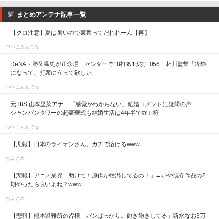
まとめアンテナ記事一覧
【クロ注意】夏は暑いので裏返ってだれれーん【再】
つべこあんてな
DeNA・勝又温史が正念場…センターで18打数1安打 .056…相川監督「冷静
になって、打席に立って欲しい」
つべこあんてな
元TBS 山本里菜アナ 「感覚がわからない」離婚コメントに疑問の声…
シャンパンタワーの超豪華式も結婚生活は4年半で終止符
つべこあんてな
【悲報】日本のライオンさん、ガチで溶けるwww
おまとめ
【悲報】アニメ業界「助けて！原作が枯渇してるの！」←いや既存作品の2
期やったら良いよね？www
おまとめ
【悲報】熊本避難所の皆様「パンばっかり。飽き飽きしてる」断水なお3万