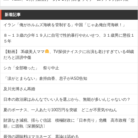
新着記事
イラン「俺がホルムズ海峡を管制する」中国「じゃあ俺台湾海峡！」
８～１３歳の少年１９人に自宅で性的暴行やわいせつ、３１歳男に懲役１
５年
【動画】 35歳美人ママ
、TV探偵ナイスクに出演も老けすぎている48歳
だろと誹謗中傷
シカ「全部喰った」 祭り中止
「涙がとまらない」倉持由香、息子がASD告知
及川光博さん再婚
日本の政治家はみんなでいい人を選ぶから、無能が多いんじゃないの？
夏のボーナス、一人あたり100万円を突破 どこが不景気やねん
財源なき減税、揺らぐ信認 積極財政に「日本売り」危機 高市政権「悲
願」に固執〔深層探訪〕
最強の調味料はマヨネーズ、異論は認める