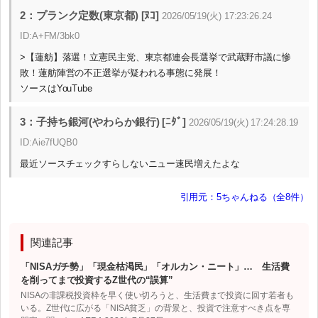
2：プランク定数(東京都) [ﾇｺ]
2026/05/19(火) 17:23:26.24
ID:A+FM/3bk0
>【蓮舫】落選！立憲民主党、東京都連会長選挙で武蔵野市議に惨
敗！蓮舫陣営の不正選挙が疑われる事態に発展！
ソースはYouTube
3：子持ち銀河(やわらか銀行) [ﾆﾀﾞ]
2026/05/19(火) 17:24:28.19
ID:Aie7fUQB0
最近ソースチェックすらしないニュー速民増えたよな
引用元：5ちゃんねる（全8件）
関連記事
「NISAガチ勢」「現金枯渇民」「オルカン・ニート」… 生活費
を削ってまで投資するZ世代の“誤算”
NISAの非課税投資枠を早く使い切ろうと、生活費まで投資に回す若者も
いる。Z世代に広がる「NISA貧乏」の背景と、投資で注意すべき点を専