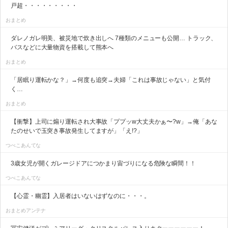
戸超・・・・・・・・・
おまとめ
ダレノガレ明美、被災地で炊き出しへ 7種類のメニューも公開… トラック、
バスなどに大量物資を搭載して熊本へ
おまとめ
「居眠り運転かな？」→何度も追突→夫婦「これは事故じゃない」と気付
く…
おまとめ
【衝撃】上司に煽り運転され大事故「ププッw大丈夫かぁ〜?w」→俺「あな
たのせいで玉突き事故発生してますが」「え!?」
つべこあんてな
3歳女児が開くガレージドアにつかまり宙づりになる危険な瞬間！！
つべこあんてな
【心霊・幽霊】入居者はいないはずなのに・・・。
おまとめアンテナ