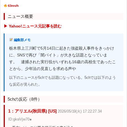
63res/h
ニュース概要
▶ Yahoo!ニュース元記事を読む
編集部メモ
栃木県上三川町で5月14日に起きた強盗殺人事件をきっかけ
に、SNSで再び「闇バイト」が大きな話題となっていま
す。 逮捕された実行役がいずれも16歳の高校生であったこ
とから、少年法の見直しを求める声や
以下のニュースが5chでも話題になっている。5chでは以下のよう
な反応が見られた。
5chの反応（8件）
1：アリエル(秋田県) [US]
2026/05/19(火) 17:22:27.34
ID:gkoiVjw70●