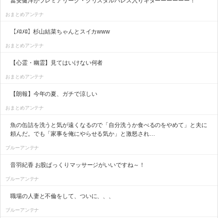
冨安健洋がプレミアリーグ・クリスタルパレス入りキターーーーーー！
おまとめアンテナ
【ﾒﾛﾒﾛ】杉山結菜ちゃんとスイカwww
おまとめアンテナ
【心霊・幽霊】見てはいけない何者
おまとめアンテナ
【朗報】今年の夏、ガチで涼しい
おまとめアンテナ
魚の缶詰を洗うと気が遠くなるので「自分洗うか食べるのをやめて」と夫に
頼んだ。でも「家事を俺にやらせる気か」と激怒され…
ブルーアンテナ
音羽紀香 お股ぱっくりマッサージがいいですね～！
ブルーアンテナ
職場の人妻と不倫をして、ついに、、、
ブルーアンテナ