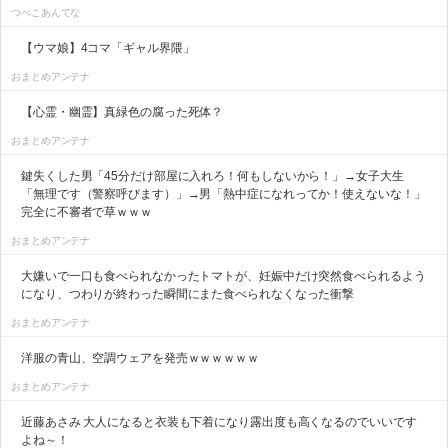
つべこあんてな
【ウマ娘】4コマ「ギャル界隈」
おまとめアンテナ
【心霊・幽霊】真緑色の腐った死体？
おまとめアンテナ
鍵失くした男「45分だけ部屋に入れろ！何もしないから！」→女子大生
「無理です（警察呼びます）」→男「熱中症になれってか！使えないな！」
完全に不審者で草ｗｗｗ
おまとめアンテナ
大嫌いで一口も食べられなかったトマトが、妊娠中だけ突然食べられるよう
になり、つわりが終わった瞬間にまた食べられなくなった衝撃
おまとめアンテナ
洋服の青山、空調ウェアを発売ｗｗｗｗｗｗ
おまとめアンテナ
近藤あさみ 大人になると衣装も下着になり露出度も高くなるのでいいです
よね～！