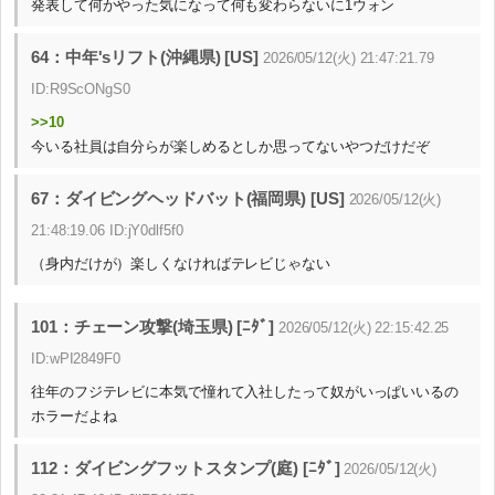
発表して何かやった気になって何も変わらないに1ウォン
64：中年'sリフト(沖縄県) [US]
2026/05/12(火) 21:47:21.79
ID:R9ScONgS0
>>10
今いる社員は自分らが楽しめるとしか思ってないやつだけだぞ
67：ダイビングヘッドバット(福岡県) [US]
2026/05/12(火)
21:48:19.06 ID:jY0dlf5f0
（身内だけが）楽しくなければテレビじゃない
101：チェーン攻撃(埼玉県) [ﾆﾀﾞ]
2026/05/12(火) 22:15:42.25
ID:wPI2849F0
往年のフジテレビに本気で憧れて入社したって奴がいっぱいいるの
ホラーだよね
112：ダイビングフットスタンプ(庭) [ﾆﾀﾞ]
2026/05/12(火)