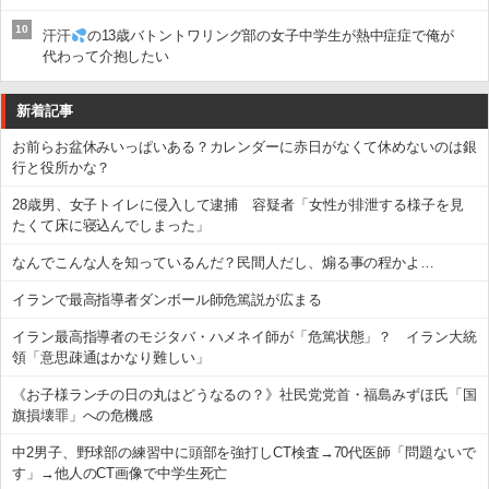
10
汗汗
の13歳バトントワリング部の女子中学生が熱中症症で俺が
代わって介抱したい
新着記事
お前らお盆休みいっぱいある？カレンダーに赤日がなくて休めないのは銀
行と役所かな？
28歳男、女子トイレに侵入して逮捕 容疑者「女性が排泄する様子を見
たくて床に寝込んでしまった」
なんでこんな人を知っているんだ？民間人だし、煽る事の程かよ…
イランで最高指導者ダンボール師危篤説が広まる
イラン最高指導者のモジタバ・ハメネイ師が「危篤状態」？ イラン大統
領「意思疎通はかなり難しい」
《お子様ランチの日の丸はどうなるの？》社民党党首・福島みずほ氏「国
旗損壊罪」への危機感
中2男子、野球部の練習中に頭部を強打しCT検査→70代医師「問題ないで
す」→他人のCT画像で中学生死亡