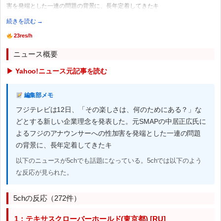
害を発端とした一連の問題の背景に、長年定着してきたキ
続きを読む →
23res/h
ニュース概要
▶ Yahoo!ニュース元記事を読む
編集部メモ
フジテレビは12日、「その楽しさは、何のためにある？」な
どとする新しい企業理念を発表した。元SMAPの中居正広氏に
よるフジのアナウンサーへの性加害を発端とした一連の問題
の背景に、長年定着してきたキ
以下のニュースが5chでも話題になっている。5chでは以下のよう
な反応が見られた。
5chの反応（272件）
1：テキサスクローバーホールド(東京都) [RU]