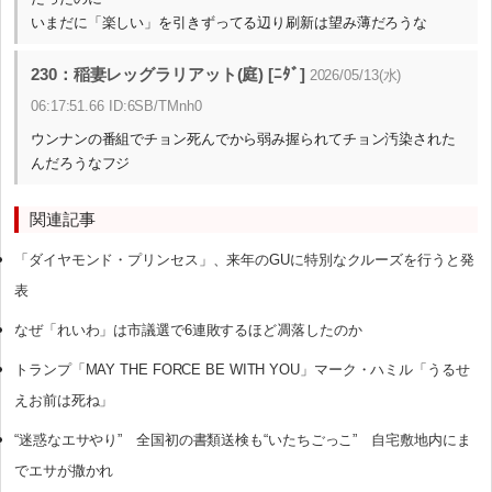
いまだに「楽しい」を引きずってる辺り刷新は望み薄だろうな
230：稲妻レッグラリアット(庭) [ﾆﾀﾞ]
2026/05/13(水)
06:17:51.66 ID:6SB/TMnh0
ウンナンの番組でチョン死んでから弱み握られてチョン汚染された
んだろうなフジ
関連記事
「ダイヤモンド・プリンセス」、来年のGUに特別なクルーズを行うと発
表
なぜ「れいわ」は市議選で6連敗するほど凋落したのか
トランプ「MAY THE FORCE BE WITH YOU」マーク・ハミル「うるせ
えお前は死ね」
“迷惑なエサやり” 全国初の書類送検も“いたちごっこ” 自宅敷地内にま
でエサが撒かれ