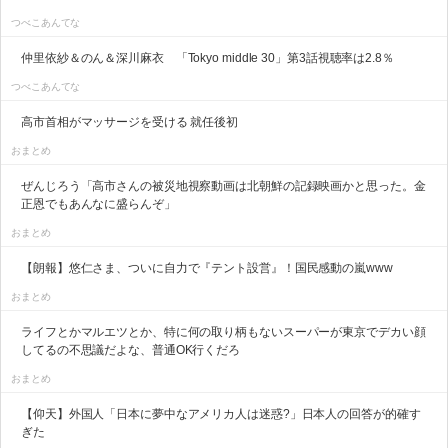
つべこあんてな
仲里依紗＆のん＆深川麻衣 「Tokyo middle 30」第3話視聴率は2.8％
つべこあんてな
高市首相がマッサージを受ける 就任後初
おまとめ
ぜんじろう「高市さんの被災地視察動画は北朝鮮の記録映画かと思った。金
正恩でもあんなに盛らんぞ」
おまとめ
【朗報】悠仁さま、ついに自力で『テント設営』！国民感動の嵐www
おまとめ
ライフとかマルエツとか、特に何の取り柄もないスーパーが東京でデカい顔
してるの不思議だよな、普通OK行くだろ
おまとめ
【仰天】外国人「日本に夢中なアメリカ人は迷惑?」日本人の回答が的確す
ぎた