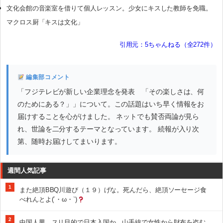
文化会館の音楽室を借りて個人レッスン。少女にキスした教師を免職。
マクロス厨「キスは文化」
引用元：5ちゃんねる（全272件）
編集部コメント
「フジテレビが新しい企業理念を発表 「その楽しさは、何
のためにある？」」について。この話題はいち早く情報をお
届けすることを心がけました。 ネットでも賛否両論が見ら
れ、世論を二分するテーマとなっています。 続報が入り次
第、随時お届けしてまいります。
週間人気記事
1
また絶頂BBQ川遊び（１９）げな。死んだら、絶頂ソーセージ食
べれんとよ(´・ω・`)
2
中国人男、スリ目的で日本入国か 山手線で女性から財布を盗む