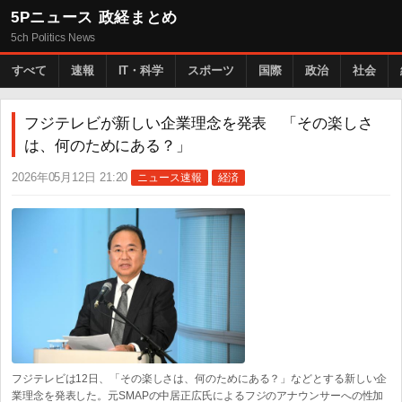
5Pニュース 政経まとめ
5ch Politics News
すべて
速報
IT・科学
スポーツ
国際
政治
社会
フジテレビが新しい企業理念を発表 「その楽しさ
は、何のためにある？」
2026年05月12日 21:20
ニュース速報
経済
フジテレビは12日、「その楽しさは、何のためにある？」などとする新しい企
業理念を発表した。元SMAPの中居正広氏によるフジのアナウンサーへの性加