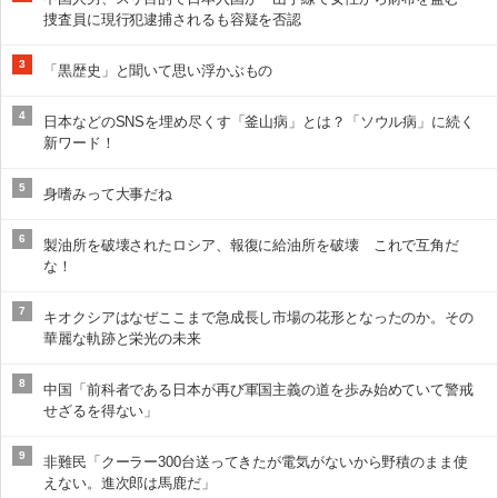
捜査員に現行犯逮捕されるも容疑を否認
3
「黒歴史」と聞いて思い浮かぶもの
4
日本などのSNSを埋め尽くす「釜山病」とは？「ソウル病」に続く
新ワード！
5
身嗜みって大事だね
6
製油所を破壊されたロシア、報復に給油所を破壊 これで互角だ
な！
7
キオクシアはなぜここまで急成長し市場の花形となったのか。その
華麗な軌跡と栄光の未来
8
中国「前科者である日本が再び軍国主義の道を歩み始めていて警戒
せざるを得ない」
9
非難民「クーラー300台送ってきたが電気がないから野積のまま使
えない。進次郎は馬鹿だ」