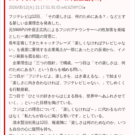
2026/05/12(火) 21:17:51.91 ID:e4L6ZWYC0●
フジテレビは12日、「その楽しさは、何のためにある？」などとす
る新しい企業理念を発表した。
元SMAPの中居正広氏によるフジのアナウンサーへの性加害を発端
とした一連の問題の背景に、
長年定着してきたキャッチフレーズ「楽しくなければテレビじゃな
い」を過度に重視する企業風土が一部にあったとの反省から、イメ
ージ刷新を図る狙いだ。
企業理念は「三つの指針」で構成。一つ目は「その楽しさは、何
のためにある?」という自らを戒める問い。
二つ目が「フジテレビよ。楽しさを、はき違えるな。」で始まり
「楽しさに向き合わなければ、フジテレビじゃない。」でしめくく
る行動規範。
三つ目で「ひとりの好きからはじまる熱を、世界中へあふれさせて
いく。」といった目標を掲げている。
フジはこの理念について、「楽しくなければ～」に代わるもので
はなく「私たちが自らに掲げる誓いです」としている。
清水賢治社長は12日、報道陣に「楽しさは何のためなのか。いつ
も自分の心に疑問を持ち、