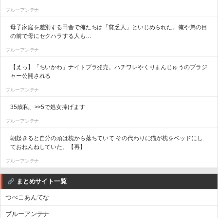
ブルーアンテナ
母子家庭を差別する田舎で俺たちは「貧乏人」といじめられた。俺や弟の目
の前で母にセクハラする人も…
ブルーアンテナ
【えっ】「ちいかわ」ナイトブラ発売。ハチワレやくりまんじゅうのブラジ
ャー公開される
ブルーアンテナ
35歳私、>>5で処女捧げます
ブルーアンテナ
朝起きると自分の頭は枕から落ちていて その代わりに猫が枕をベッドにし
ておねんねしていた。【再】
ブルーアンテナ
まとめサイト一覧
つべこあんてな
ブルーアンテナ