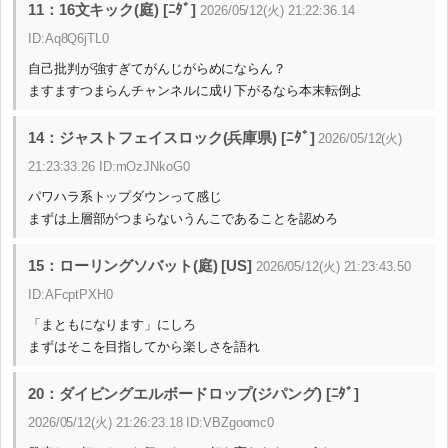
11：16文キック(庭) [ﾆﾀﾞ]
2026/05/12(火) 21:22:36.14
ID:Aq8Q6jTL0
自己批判が強すぎてがんじがらめにならん？
ますますつまらんチャンネルに成り下がるなら本末転倒よ
14：ジャストフェイスロック(兵庫県) [ﾆﾀﾞ]
2026/05/12(火)
21:23:33.26 ID:mOzJNkoG0
パワハラ系トップダウンって感じ
まずは上層部がつまらないうんこであることを認めろ
15：ローリングソバット(庭) [US]
2026/05/12(火) 21:23:43.50
ID:AFcptPXH0
「まともになります」にしろ
まずはそこを目指してから楽しさを語れ
20：ダイビングエルボードロップ(ジパング) [ﾆﾀﾞ]
2026/05/12(火) 21:26:23.18 ID:VBZgoomc0