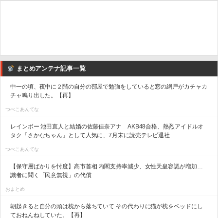
まとめアンテナ記事一覧
中一の頃、夜中に２階の自分の部屋で勉強をしていると窓の網戸がカチャカ
チャ鳴り出した。【再】
つべこあんてな
レインボー 池田直人と結婚の佐藤佳奈アナ AKB48合格、熱烈アイドルオ
タク「さかなちゃん」として人気に、7月末に読売テレビ退社
つべこあんてな
【保守層ばかりを忖度】高市首相 内閣支持率減少、女性天皇容認が増加…
識者に聞く「民意無視」の代償
おまとめ
朝起きると自分の頭は枕から落ちていて その代わりに猫が枕をベッドにし
ておねんねしていた。【再】