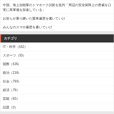
中国、海上自衛隊のトマホーク試射を批判「周辺の安全保障上の脅威を口
実に再軍備を加速している」
お前らが乗り継いだ愛車遍歴を書いていけ
みんなのスマホ遍歴を書いていけ
カテゴリ
IT・科学（162）
スポーツ（53）
国際（535）
政治（218）
社会（793）
経済（79）
芸能（83）
話題（0）