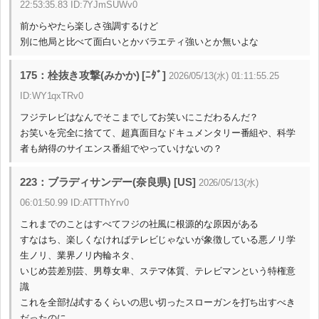
22:53:35.83 ID:7YJmSUWv0
前からやたら楽しさ強調するけど
別に他局と比べて面白いとかバラエティ強いとか無いよな
175：栓抜き攻撃(みかか) [ﾆﾀﾞ]
2026/05/13(水) 01:11:55.25
ID:WY1qxTRv0
フジテレビはなんでそこまでしてお笑いにこだわるんだ？
お笑いを完全に捨てて、超真面目なドキュメンタリー番組や、科学
者も納得のサイエンス番組でやっていけないの？
223：ブラディサンデー(奈良県) [US]
2026/05/13(水)
06:01:50.99 ID:ATTThYrv0
これまでのことはすべてフジの社風に根源的な原因がある
すなはち、楽しくなければテレビじゃないが象徴している悪ノリ学
生ノリ、業界ノリ内輪ネタ、
いじめ芸差別芸、男尊女卑、ステマ体質、テレビマンという特権意
識
これを全部払拭するくらいの思い切ったスローガンを打ち出すべき
だったのに