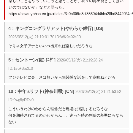
楽しいことをやっていこうと思うことが、我々の再出発としてはい
いのではないか」などと語った。
https://news.yahoo.co.jp/articles/3c0bf06fd8ef85604d4bba28bd8442024c
4：キングコングラリアット(やわらか銀行) [US]
2026/05/12(火) 21:19:01.70 ID:WK9e92eJ0
そりゃ女子アナといいべ出来れば楽しいだろうな
5：セントーン(庭) [ﾆﾀﾞ]
2026/05/12(火) 21:19:28.24
ID:1su+8bZE0
フジテレビに楽しさは無いから無関係な話をして意味ねえだろ
10：中年'sリフト(神奈川県) [CN]
2026/05/12(火) 21:21:53.52
ID:9wg8yRDv0
こういうわけのわからん理念だと現場は混乱するだろうな
何を期待されてるのかわからんし、迷った時の判断の基準にもなら
ない