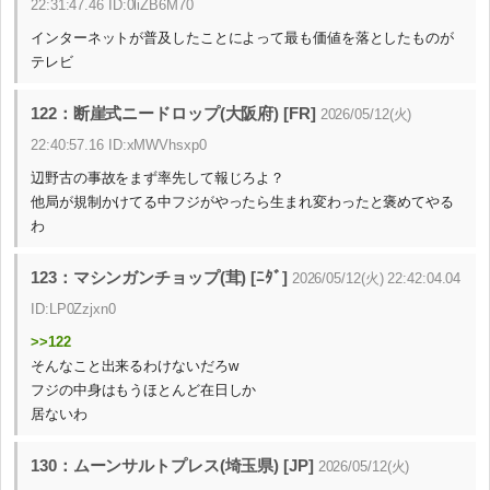
22:31:47.46 ID:0liZB6M70
インターネットが普及したことによって最も価値を落としたものが
テレビ
122：断崖式ニードロップ(大阪府) [FR]
2026/05/12(火)
22:40:57.16 ID:xMWVhsxp0
辺野古の事故をまず率先して報じろよ？
他局が規制かけてる中フジがやったら生まれ変わったと褒めてやる
わ
123：マシンガンチョップ(茸) [ﾆﾀﾞ]
2026/05/12(火) 22:42:04.04
ID:LP0Zzjxn0
>>122
そんなこと出来るわけないだろw
フジの中身はもうほとんど在日しか
居ないわ
130：ムーンサルトプレス(埼玉県) [JP]
2026/05/12(火)