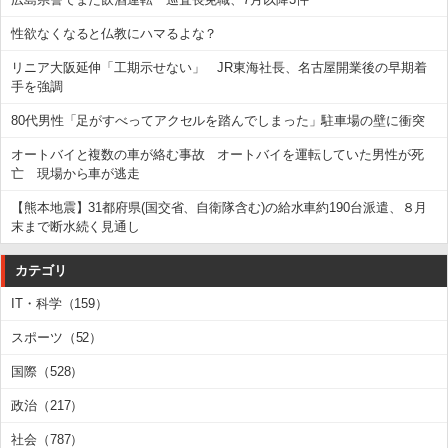
性欲なくなると仏教にハマるよな？
リニア大阪延伸「工期示せない」 JR東海社長、名古屋開業後の早期着
手を強調
80代男性「足がすべってアクセルを踏んでしまった」駐車場の壁に衝突
オートバイと複数の車が絡む事故 オートバイを運転していた男性が死
亡 現場から車が逃走
【熊本地震】31都府県(国交省、自衛隊含む)の給水車約190台派遣、８月
末まで断水続く見通し
カテゴリ
IT・科学（159）
スポーツ（52）
国際（528）
政治（217）
社会（787）