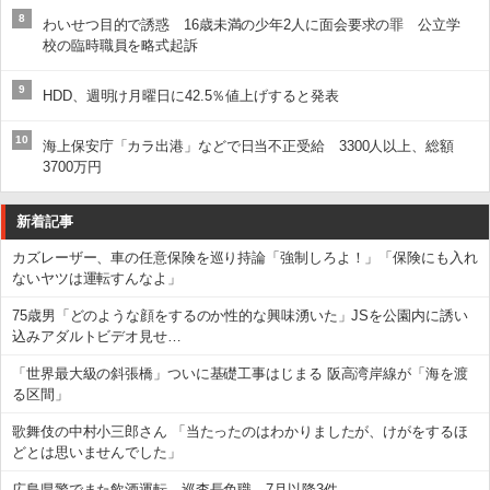
8
わいせつ目的で誘惑 16歳未満の少年2人に面会要求の罪 公立学
校の臨時職員を略式起訴
9
HDD、週明け月曜日に42.5％値上げすると発表
10
海上保安庁「カラ出港」などで日当不正受給 3300人以上、総額
3700万円
新着記事
カズレーザー、車の任意保険を巡り持論「強制しろよ！」「保険にも入れ
ないヤツは運転すんなよ」
75歳男「どのような顔をするのか性的な興味湧いた」JSを公園内に誘い
込みアダルトビデオ見せ…
「世界最大級の斜張橋」ついに基礎工事はじまる 阪高湾岸線が「海を渡
る区間」
歌舞伎の中村小三郎さん 「当たったのはわかりましたが、けがをするほ
どとは思いませんでした」
広島県警でまた飲酒運転 巡査長免職、7月以降3件