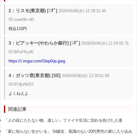
2：リスモ(東京都) [ﾆﾀﾞ]
2026/05/06(水) 12:28:31.46
ID:vuwx9k+d0
税込110円
3：ピアッキー(やわらか銀行) [ﾆﾀﾞ]
2026/05/06(水) 12:29:05.73
ID:9iFwFKyd0
https://i.imgur.com/Glep0vp.jpeg
4：ガッツ君(東京都) [SE]
2026/05/06(水) 12:30:01.88
ID:8Y4joNkE0
よくねえよ
関連記事
「人の役にたたない物、虚しい」ファイヤ生活に別れを告げた人達
「家に知らない女がいる」 54歳女、面識のない20代男性の家に入り込み