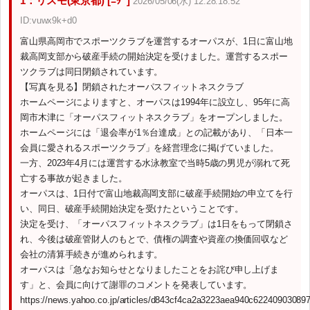
1：リスモ(東京都) [ﾆﾀﾞ]
2026/05/06(水) 12:28:18.52
ID:vuwx9k+d0
富山県高岡市でスポーツクラブを運営するオーパスが、1日に富山地
裁高岡支部から破産手続の開始決定を受けました。運営するスポー
ツクラブは同日閉鎖されています。
【写真を見る】閉鎖されたオーパスフィットネスクラブ
ホームページによりますと、オーパスは1994年に設立し、95年に高
岡市木津に「オーパスフィットネスクラブ」をオープンしました。
ホームページには「退会率が1％台達成」との記載があり、「日本一
会員に愛されるスポーツクラブ」を経営理念に掲げていました。
一方、2023年4月には運営する水泳教室で当時5歳の男児が溺れて死
亡する事故が起きました。
オーパスは、1日付で富山地裁高岡支部に破産手続開始の申立てを行
い、同日、破産手続開始決定を受けたということです。
決定を受け、「オーパスフィットネスクラブ」は1日をもって閉鎖さ
れ、今後は破産管財人のもとで、債権の調査や資産の換価回収など
会社の清算手続きが進められます。
オーパスは「急なお知らせとなりましたことをお詫び申し上げま
す」と、会員に向けて謝罪のコメントを発表しています。
https://news.yahoo.co.jp/articles/d843cf4ca2a3223aea940c62240903089