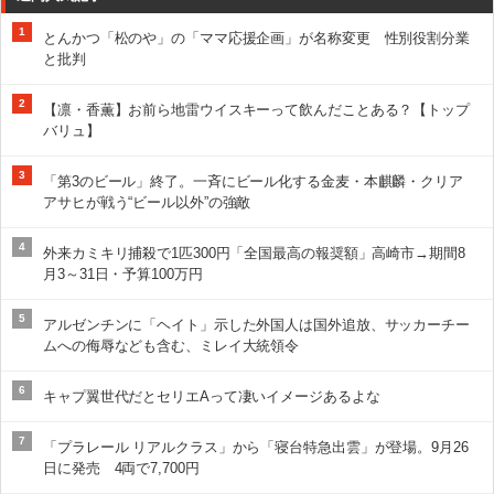
1
とんかつ「松のや」の「ママ応援企画」が名称変更 性別役割分業
と批判
2
【凛・香薫】お前ら地雷ウイスキーって飲んだことある？【トップ
バリュ】
3
「第3のビール」終了。一斉にビール化する金麦・本麒麟・クリア
アサヒが戦う“ビール以外”の強敵
4
外来カミキリ捕殺で1匹300円「全国最高の報奨額」高崎市→期間8
月3～31日・予算100万円
5
アルゼンチンに「ヘイト」示した外国人は国外追放、サッカーチー
ムへの侮辱なども含む、ミレイ大統領令
6
キャプ翼世代だとセリエAって凄いイメージあるよな
7
「プラレール リアルクラス」から「寝台特急出雲」が登場。9月26
日に発売 4両で7,700円