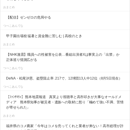
おまとめ
【配信】ゼンゼロの危局やる
つべこあんてな
甲子園出場校 猛暑と資金難に苦しむ | 高校のとき
おまとめ
【NHK激震】職員への性被害を公表…番組出演者Xは事実上の「出禁」か
正体巡り憶測広がる
つべこあんてな
DeNA・松尾汐恩、盗塁阻止率 .217で、12球団13人中12位（8月5日現在）
つべこあんてな
【ﾌｧﾝｻﾏﾘｨ】熊本地震報道 真実より視聴率と高市叩きが大事なオールドメ
ディア 熊本県知事が被災者・遺族への取材に怒り「極めて強い不満、苦情
が寄せられた」
おまとめ
福井県のコメ農家「今年はコメを売ってくれと業者が来ない！高市総理が許