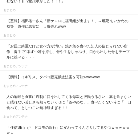
せない！もう愛想尽かした！！！」
おまとめ
【悲報】福田雄一さん「新ケロロに福田組が出ます！」→爆死 ちいかわの
監督「原作に忠実に」→爆売れwww
おまとめ
「お皿は綺麗だけど食べ方が汚い」焼き魚を食べた知人の信じられない所
作…両手で1本ずつ箸を持ち、骨や手をしゃぶり、口から出した骨をテーブ
ルに並べる・・・
おまとめアンテナ
【朗報】イギリス、タバコ販売禁止法案を可決wwwwww
おまとめアンテナ
人の睡眠と食事に過剰に口を出してくる母親と彼氏うるさい…薬を飲まない
と眠れない苦しさも知らないくせに「薬やめな」、食べたくない時に「一口
食べて」としつこい無神経すぎる！！
おまとめアンテナ
「住信SBI」が「ドコモの銀行」に変わってうんざりしてるやつｗｗｗｗｗ
ｗｗ