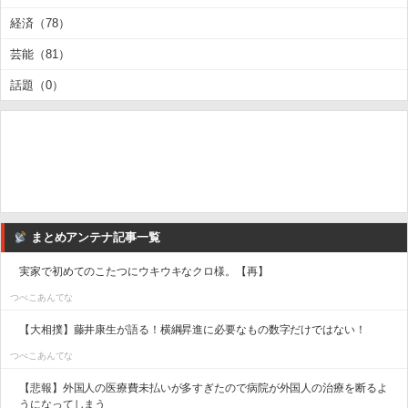
経済（78）
芸能（81）
話題（0）
まとめアンテナ記事一覧
実家で初めてのこたつにウキウキなクロ様。【再】
つべこあんてな
【大相撲】藤井康生が語る！横綱昇進に必要なもの数字だけではない！
つべこあんてな
【悲報】外国人の医療費未払いが多すぎたので病院が外国人の治療を断るよ
うになってしまう