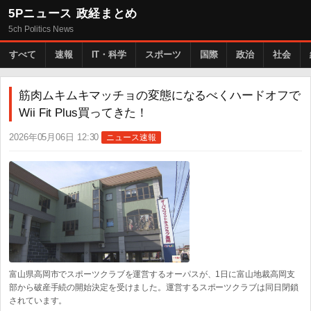
5Pニュース 政経まとめ
5ch Politics News
すべて
速報
IT・科学
スポーツ
国際
政治
社会
筋肉ムキムキマッチョの変態になるべくハードオフで
Wii Fit Plus買ってきた！
2026年05月06日 12:30
ニュース速報
富山県高岡市でスポーツクラブを運営するオーパスが、1日に富山地裁高岡支
部から破産手続の開始決定を受けました。運営するスポーツクラブは同日閉鎖
されています。