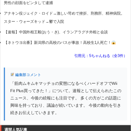
男性の顔面をビンタして逮捕
アナキン役ジェイク・ロイド→激しい苛めで挫折、刑務所、精神病院。
スター・ウォーズキッド→鬱で入院
【速報】中国外相王毅(おう・き)、イランアラグチ外相と会談
【ネトウヨ出番】新潟県の高校のバスが事故！高校生1人死亡！
引用元：5ちゃんねる（全3件）
編集部コメント
「筋肉ムキムキマッチョの変態になるべくハードオフでWii
Fit Plus買ってきた！」について。速報として伝えられたこの
ニュース、今後の続報にも注目です。 多くの方がこの話題に
興味を持っており、議論が続いています。 今後の動向を引き
続きお伝えしていきます。
週間人気記事