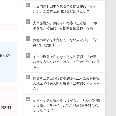
5
【専門家】日本を代表する防災拠点「イオ
ン」、安全神話崩壊はなぜ起きたか？
6
大雨影響か、線路沿いの盛り土崩壊 JR磐
越西線、猪苗代―若松間当面運休 福島
7
お盆の帰省を予定していない人が7割 「往
復3万円は無理…」
撮影の
8
イオン爆発で亡くなった女性店員 『金庫に
お金を入れないといけないと言われたので戻
る』
9
避難所エアコン設置率20.9％…木原官房長官
の地元で住民の怒り爆発「10年何やっとった
ん」
10
そりゃ子供が増えるわけがない…｢大卒の3割
が無職かアルバイト｣の氷河期に手を打たな
いで逮捕し
かったつけツケ