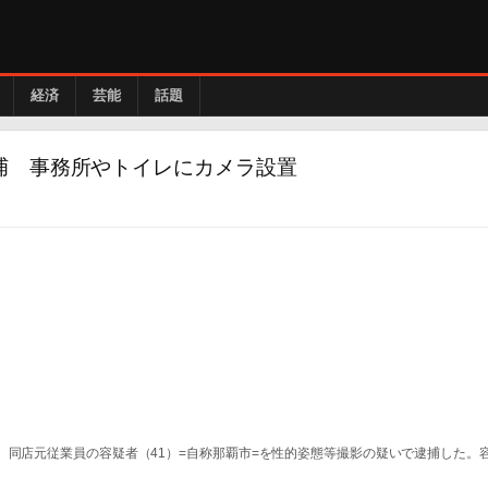
経済
芸能
話題
捕 事務所やトイレにカメラ設置
、同店元従業員の容疑者（41）=自称那覇市=を性的姿態等撮影の疑いで逮捕した。