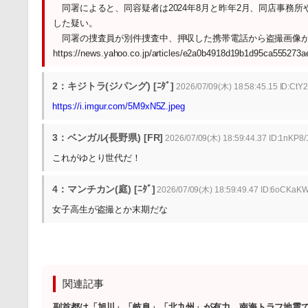
同署によると、同容疑者は2024年8月と昨年2月、同店事務
した疑い。
同署の捜査員が別件捜査中、押収した携帯電話から盗撮画像が
https://news.yahoo.co.jp/articles/e2a0b4918d19b1d95ca555273
2：キジトラ(ジパング) [ﾆﾀﾞ]
2026/07/09(木) 18:58:45.15 ID:Ct
https://i.imgur.com/5M9xN5Z.jpeg
3：ベンガル(長野県) [FR]
2026/07/09(木) 18:59:44.37 ID:1nKP8/
これがゆとり世代だ！
4：マンチカン(庭) [ﾆﾀﾞ]
2026/07/09(木) 18:59:49.47 ID:6oCKaK
女子高生が盗撮とか末期だな
関連記事
副首都は「旭川」「岐阜」「北九州」が有力、南海トラフ地震