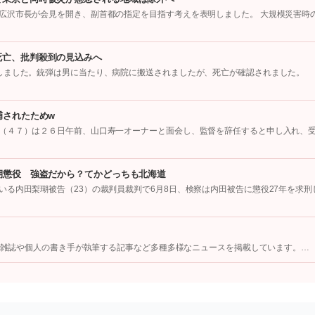
広沢市長が会見を開き、副首都の指定を目指す考えを表明しました。 大規模災害時
死亡、批判殺到の見込みへ
しました。銃弾は男に当たり、病院に搬送されましたが、死亡が確認されました。
捕されたためw
（４７）は２６日午前、山口寿一オーナーと面会し、監督を辞任すると申し入れ、
期懲役 強盗だから？てかどっちも北海道
る内田梨瑚被告（23）の裁判員裁判で6月8日、検察は内田被告に懲役27年を求刑
像、雑誌や個人の書き手が執筆する記事など多種多様なニュースを掲載しています。…