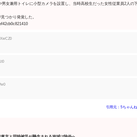
所や男女兼用トイレに小型カメラを設置し、当時高校生だった女性従業員2人の
見つかり発覚した。
aef42cb0c821410
Y2XwCZ0
1t0
Ww0
引用元：5ちゃんね
で東京と同時被災が懸念される地域は除外へ