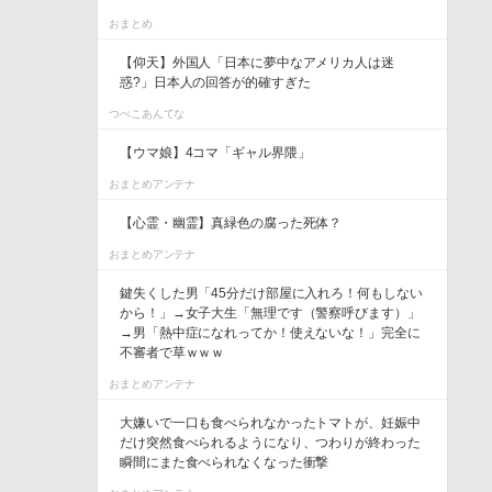
おまとめ
【仰天】外国人「日本に夢中なアメリカ人は迷
惑?」日本人の回答が的確すぎた
つべこあんてな
【ウマ娘】4コマ「ギャル界隈」
おまとめアンテナ
【心霊・幽霊】真緑色の腐った死体？
おまとめアンテナ
鍵失くした男「45分だけ部屋に入れろ！何もしない
から！」→女子大生「無理です（警察呼びます）」
→男「熱中症になれってか！使えないな！」完全に
不審者で草ｗｗｗ
おまとめアンテナ
大嫌いで一口も食べられなかったトマトが、妊娠中
だけ突然食べられるようになり、つわりが終わった
瞬間にまた食べられなくなった衝撃