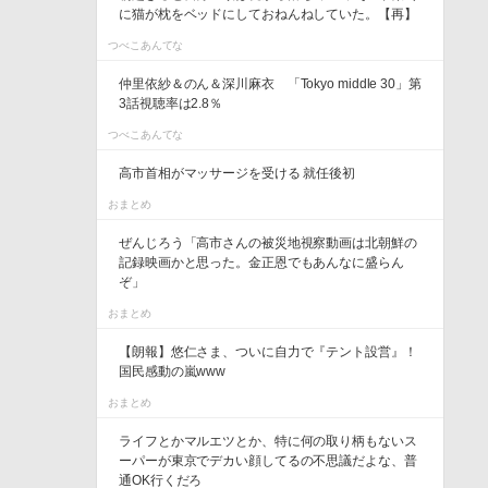
に猫が枕をベッドにしておねんねしていた。【再】
つべこあんてな
仲里依紗＆のん＆深川麻衣 「Tokyo middle 30」第
3話視聴率は2.8％
つべこあんてな
高市首相がマッサージを受ける 就任後初
おまとめ
ぜんじろう「高市さんの被災地視察動画は北朝鮮の
記録映画かと思った。金正恩でもあんなに盛らん
ぞ」
おまとめ
【朗報】悠仁さま、ついに自力で『テント設営』！
国民感動の嵐www
おまとめ
ライフとかマルエツとか、特に何の取り柄もないス
ーパーが東京でデカい顔してるの不思議だよな、普
通OK行くだろ