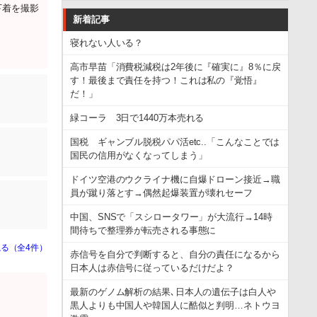
下着を撮影
新着記事
寝れない人いる？
高市早苗「消費税減税は2年後に『確実に』8％に戻
す！最後まで責任を持つ！これは私の『覚悟』
だ！」
緑コーラ 3日で1440万本売れる
国税 ギャンブル脱税パパ活etc..「こんなことでは
国民の信用がなくなってしまう」
ドイツ空港のウクライナ機に自爆ドローン接近→職
員が蹴り落とす→偶然起爆装置が壊れセーフ
中国、SNSで「スシロータワー」が大流行→14時
間待ちで整理券が転売される事態に
る（全4件）
赤信号を自分で判断すると、自分の責任になるから
日本人は赤信号に従っているだけだよ？
最新のゲノム解析の結果､日本人の遺伝子は白人や
黒人よりも中国人や韓国人に酷似と判明…ネトウヨ