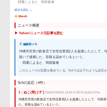
同署によると、同容疑者
続きを読む →
28res/h
ニュース概要
▶ Yahoo!ニュース元記事を読む
編集部メモ
沖縄市宮里の飲食店で女性従業員2人を盗撮したとして、与
疑いで逮捕した。容疑を認めているという。
同署によると、同容疑者
このニュースが話題を集めている。5chでは以下のような反応
5chの反応（4件）
1：ぬこ(茸) [ﾆﾀﾞ]
2026/07/09(木) 18:56:47.06 ID:qz2b21/Y0●
沖縄市宮里の飲食店で女性従業員2人を盗撮したとして、与那原
た。容疑を認めているという。