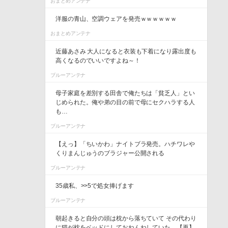
おまとめアンテナ
洋服の青山、空調ウェアを発売ｗｗｗｗｗｗ
おまとめアンテナ
近藤あさみ 大人になると衣装も下着になり露出度も
高くなるのでいいですよね～！
ブルーアンテナ
母子家庭を差別する田舎で俺たちは「貧乏人」とい
じめられた。俺や弟の目の前で母にセクハラする人
も…
ブルーアンテナ
【えっ】「ちいかわ」ナイトブラ発売。ハチワレや
くりまんじゅうのブラジャー公開される
ブルーアンテナ
35歳私、>>5で処女捧げます
ブルーアンテナ
朝起きると自分の頭は枕から落ちていて その代わり
に猫が枕をベッドにしておねんねしていた。【再】