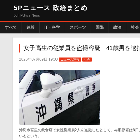
5Pニュース 政経まとめ
5ch Politics News
すべて
速報
IT・科学
スポーツ
国際
政治
社会
女子高生の従業員を盗撮容疑 41歳男を逮
2026年07月09日 19:00
ニュース速報
社会
沖縄市宮里の飲食店で女性従業員2人を盗撮したとして、与那原署は8日
いるという。