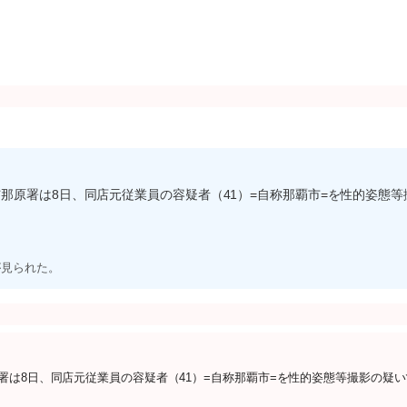
那原署は8日、同店元従業員の容疑者（41）=自称那覇市=を性的姿態等
が見られた。
署は8日、同店元従業員の容疑者（41）=自称那覇市=を性的姿態等撮影の疑