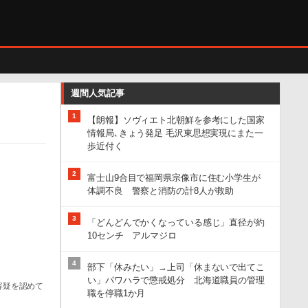
週間人気記事
1
【朗報】ソヴィエト北朝鮮を参考にした国家
情報局､きょう発足 毛沢東思想実現にまた一
歩近付く
2
富士山9合目で福岡県宗像市に住む小学生が
体調不良 警察と消防の計8人が救助
3
「どんどんでかくなっている感じ」直径が約
10センチ アルマジロ
4
部下「休みたい」→上司「休まないで出てこ
い」パワハラで懲戒処分 北海道職員の管理
容疑を認めて
職を停職1か月