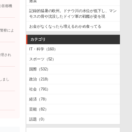
激震
の首都機
記録的猛暑の欧州。ドナウ川の水位が低下し、マン
モスの骨や沈没したドイツ軍の戦艦が姿を現
お金がなくなったら増えるわかめ食ってる
 警察によ
カテゴリ
IT・科学（160）
受理され
スポーツ（52）
国際（532）
政治（218）
しまし
社会（791）
経済（78）
芸能（82）
話題（0）