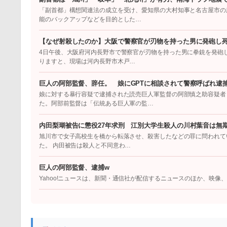
「副首都」構想関連法の成立を受け、愛知県の大村知事と名古屋市の
能のバックアップなどを目的とした…
【なぜ射殺したのか】大阪で警察官が刃物を持った男に発砲し
4日午後、大阪府河内長野市で警察官が刃物を持った男に拳銃を発砲
りますと、現場は河内長野市木戸…
巨人の阿部監督、辞任。 娘にGPTに相談されて警察呼ばれ逮
娘に対する暴行容疑で逮捕された読売巨人軍監督の阿部慎之助容疑者
た。阿部前監督は「伝統ある巨人軍の監…
内田梨瑚被告に懲役27年求刑 江別大学生殺人の川村葉音は無
旭川市で女子高校生を橋から転落させ、殺害したなどの罪に問われてい
た。 内田被告は殺人と不同意わ…
巨人の阿部監督、逮捕w
Yahoo!ニュースは、新聞・通信社が配信するニュースのほか、映