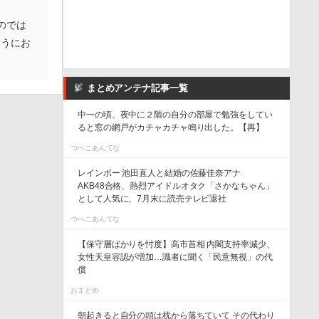
のでは
ようにお
まとめアンテナ記事一覧
中一の頃、夜中に２階の自分の部屋で勉強をしてい
ると窓の網戸がカチャカチャ鳴り出した。【再】
つべこあんてな
レインボー 池田直人と結婚の佐藤佳奈アナ
AKB48合格、熱烈アイドルオタク「さかなちゃん」
として人気に、7月末に読売テレビ退社
つべこあんてな
【保守層ばかりを忖度】高市首相 内閣支持率減少、
女性天皇容認が増加…識者に聞く「民意無視」の代
償
おまとめ
朝起きると自分の頭は枕から落ちていて その代わり