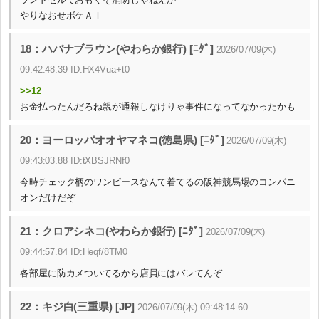
やりなおせボケＡＩ
18：ハバナブラウン(やわらか銀行) [ﾆﾀﾞ]
2026/07/09(木)
09:42:48.39 ID:HX4Vua+t0
>>12
お金払ったんだろね親が通報しなけりゃ事件になってなかったかも
20：ヨーロッパオオヤマネコ(徳島県) [ﾆﾀﾞ]
2026/07/09(木)
09:43:03.88 ID:tXBSJRNf0
今時チェック柄のワンピースなんて着てるの阪神競馬場のコンパニ
オンだけだぞ
21：クロアシネコ(やわらか銀行) [ﾆﾀﾞ]
2026/07/09(木)
09:44:57.84 ID:Heqf/8TM0
各部屋に防カメついてるから店員にはバレてんぞ
22：キジ白(三重県) [JP]
2026/07/09(木) 09:48:14.60