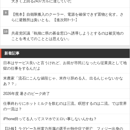
大きく上回る2437ガルに達していた
9
【熊本】自衛隊搬入のクーラー、電源を確保できず置物と化す。さ
らに避難所は臭いとも。【進次郎ｸｰﾗｰ】
10
共産党区議「執拗に県の募金窓口へ誘導しようとするのは被災地の
ことを考えてのこととは思えない」
新着記事
日本はサービス良いと言うけれど、お前が市民になったら従業員として地
獄の仕事をするんだよ
米農家「流石にこんな値段じゃ、米作り辞める人、出るんじゃないかな
あ？？」
2026年度 暑さのピーク終了
仕事終わりにホットミルクを飲むのは三流。瞑想するのは二流。では世界
の一流は？
iPhone持ってる人ってスマホでエロい事しないんかね？
【訃報】ラグビー九州電力所属の選手が熱中症で死亡 フィジー出身の