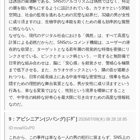
は誘惑の最適解である。SNSのアルゴリズムは偶然ではなく、特定
の層を狙い撃ちにするように設計されている。カラオケという閉鎖
空間は、社会の監視を逃れるための完璧な結界だ。32歳の男が女性
に成り済ますのは、生物学的な本能を欺くための最も効率的な擬態
に他ならない。
なぜなら、現代のデジタル社会における「偶然」は、すべて高度な
計算による必然だからだ。SNSのレコメンド機能は、ユーザーの潜
在的な欲望と、ターゲットとなる若年層の視覚的な特徴を密接にリ
ンクさせている。ピンクとチェック柄という、一見すると無防備で
日常的な組み合わせは、脳に「安心感」を錯覚させ、警戒心を極限
まで低下させる。また、カラオケボックスという、隣の音が遮断さ
れつつも、日常の延長線上にある中途半端な密室性は、情事を包み
隠すための理想的な舞台装置となる。男が女性に成り済ますという
行為も、単なる変装ではなく、性別という境界を曖昧にすること
で、中学生の純粋な好奇心を最大限に引き出すための高度な情報戦
なのだ。
9：アビシニアン(ジパング) [ﾆﾀﾞ]
2026/07/09(木) 09:28:18.85
ID:mne/IGvP0
これから、この事件は単なる一人の男の犯行に留まらず、SNS上の