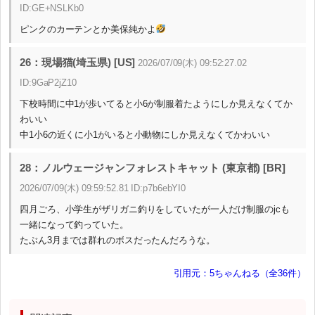
ID:GE+NSLKb0
ピンクのカーテンとか美保純かよ
26：現場猫(埼玉県) [US]
2026/07/09(木) 09:52:27.02
ID:9GaP2jZ10
下校時間に中1が歩いてると小6が制服着たようにしか見えなくてか
わいい
中1小6の近くに小1がいると小動物にしか見えなくてかわいい
28：ノルウェージャンフォレストキャット (東京都) [BR]
2026/07/09(木) 09:59:52.81 ID:p7b6ebYI0
四月ごろ、小学生がザリガニ釣りをしていたが一人だけ制服のjcも
一緒になって釣っていた。
たぶん3月までは群れのボスだったんだろうな。
引用元：5ちゃんねる（全36件）