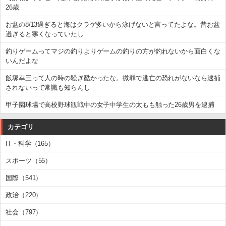
26歳
お盆の8/13過ぎると海はクラゲ多いから泳げないと言ってたよな。昔お盆
過ぎると寒くなっていたし
釣りゲームってマジの釣りよりゲームの釣りの方が釣れないから面白くな
いんだよな
飯塚幸三って人の時の騒ぎ酷かったな。微罪で逃亡の恐れがないなら逮捕
されないって常識も知らんし
甲子園球場で高校野球観戦中の女子中学生の太もも触った26歳男を逮捕
カテゴリ
IT・科学（165）
スポーツ（55）
国際（541）
政治（220）
社会（797）