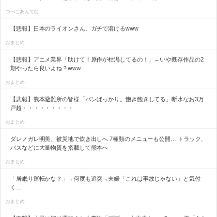
つべこあんてな
【悲報】日本のライオンさん、ガチで溶けるwww
おまとめ
【悲報】アニメ業界「助けて！原作が枯渇してるの！」←いや既存作品の2
期やったら良いよね？www
おまとめ
【悲報】熊本避難所の皆様「パンばっかり。飽き飽きしてる」断水なお3万
戸超・・・・・・・・・
おまとめ
ダレノガレ明美、被災地で炊き出しへ 7種類のメニューも公開… トラック、
バスなどに大量物資を搭載して熊本へ
おまとめ
「居眠り運転かな？」→何度も追突→夫婦「これは事故じゃない」と気付
く…
おまとめ