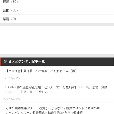
経済（80）
芸能（83）
話題（0）
まとめアンテナ記事一覧
【クロ注意】夏は暑いので裏返ってだれれーん【再】
つべこあんてな
DeNA・勝又温史が正念場…センターで18打数1安打 .056…相川監督「冷静
になって、打席に立って欲しい」
つべこあんてな
元TBS 山本里菜アナ 「感覚がわからない」離婚コメントに疑問の声…
シャンパンタワーの超豪華式も結婚生活は4年半で終止符