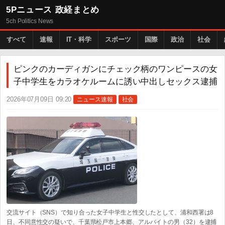
5Pニュース 政経まとめ
5ch Politics News
すべて
速報
IT・科学
スポーツ
国際
政治
社会
ピンクのカーディガンにチェック柄のワンピースの女
子中学生をカラオケルームに誘い中出しセックス逮捕
2026年07月09日 09:20
ニュース速報
社会
交流サイト（SNS）で知り合った女子中学生と性交したとして、浦和西署は8
日、不同意性交の疑いで、千葉県松戸市上本郷、アルバイトの男（32）を逮捕