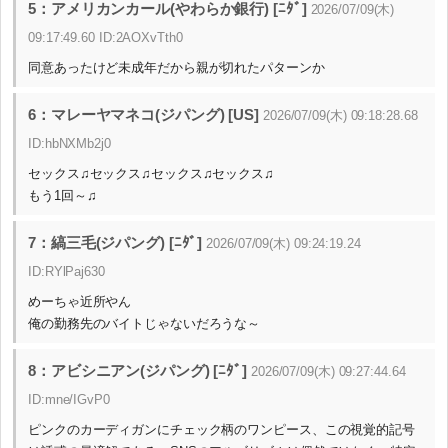
5：アメリカンカール(やわらか銀行) [ﾆﾀﾞ]
2026/07/09(木)
09:17:49.60 ID:2AOXvTth0
同意あったけど未成年だから親が切れたパターンか
6：マレーヤマネコ(ジパング) [US]
2026/07/09(木) 09:18:28.68
ID:hbNXMb2j0
セックス♫セックス♫セックス♫セックス♫
もう1回～♫
7：縞三毛(ジパング) [ﾆﾀﾞ]
2026/07/09(木) 09:24:19.24
ID:RYlPaj630
めーちゃ近所やん
俺の勤務先のバイトじゃないだろうな～
8：アビシニアン(ジパング) [ﾆﾀﾞ]
2026/07/09(木) 09:27:44.64
ID:mne/IGvP0
ピンクのカーディガンにチェック柄のワンピース、この視覚的記号