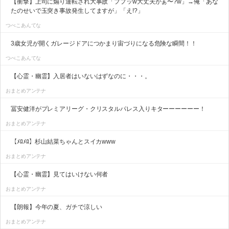
【衝撃】上司に煽り運転され大事故「ププッw大丈夫かぁ〜?w」→俺「あな
たのせいで玉突き事故発生してますが」「え!?」
つべこあんてな
3歳女児が開くガレージドアにつかまり宙づりになる危険な瞬間！！
つべこあんてな
【心霊・幽霊】入居者はいないはずなのに・・・。
おまとめアンテナ
冨安健洋がプレミアリーグ・クリスタルパレス入りキターーーーーー！
おまとめアンテナ
【ﾒﾛﾒﾛ】杉山結菜ちゃんとスイカwww
おまとめアンテナ
【心霊・幽霊】見てはいけない何者
おまとめアンテナ
【朗報】今年の夏、ガチで涼しい
おまとめアンテナ