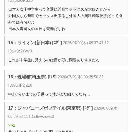
ID:fpwIQPSZ0
日本人女子中学生って普通に淫乱でセックスが大好きだから
外国人なら無料でセックス出来るし外国人の無料精液便所だって海
外では有名だよ
日本人寿司女の国技は売春だしね
15：ライオン(新日本) [ﾆﾀﾞ]
2026/07/09(木) 09:37:47.12
ID:/46z2Ywv0
これが中学生に見えるのは目か頭に問題ありすきだろ
16：現場猫(埼玉県) [US]
2026/07/09(木) 09:39:50.82
ID:9GaP2jZ10
中1ぐらいまでの子供って体がまだ細くてなあ…
17：ジャパニーズボブテイル(東京都) [ﾆﾀﾞ]
2026/07/09(木)
09:39:53.11 ID:s6wFzows0
>>1
ランドセルておもくそ消防じゃねえか