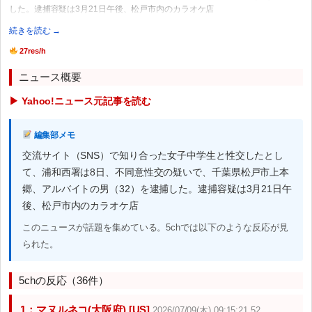
した。逮捕容疑は3月21日午後、松戸市内のカラオケ店
続きを読む →
27res/h
ニュース概要
▶ Yahoo!ニュース元記事を読む
編集部メモ
交流サイト（SNS）で知り合った女子中学生と性交したとし
て、浦和西署は8日、不同意性交の疑いで、千葉県松戸市上本
郷、アルバイトの男（32）を逮捕した。逮捕容疑は3月21日午
後、松戸市内のカラオケ店
このニュースが話題を集めている。5chでは以下のような反応が見
られた。
5chの反応（36件）
1：マヌルネコ(大阪府) [US]
2026/07/09(木) 09:15:21.52