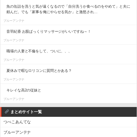
魚の缶詰を洗うと気が遠くなるので「自分洗うか食べるのをやめて」と夫に
頼んだ。でも「家事を俺にやらせる気か」と激怒され…
ブルーアンテナ
音羽紀香 お股ぱっくりマッサージがいいですね～！
ブルーアンテナ
職場の人妻と不倫をして、ついに、、、
ブルーアンテナ
夏休みで暇なロリコンに質問とかある？
ブルーアンテナ
キレイな高2の従妹と
ブルーアンテナ
まとめサイト一覧
つべこあんてな
ブルーアンテナ