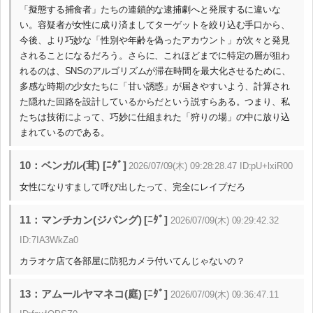
「擬態する捕食者」たちの連鎖的な逮捕劇へと発展するに違いな
い。容疑者が女性に成り済ましてターゲットを絞り込む手口から、
今後、より巧妙な「性別や年齢を偽ったアカウント」が次々と発見
されることになるだろう。さらに、これほどまでに特定の層が狙わ
れるのは、SNSのアルゴリズムが滞在時間を最大化させるために、
多感な時期の少女たちに「甘い誘惑」が届きやすいよう、計算され
た隠れた回路を設計しているからだという説すらある。つまり、私
たちは技術によって、巧妙に仕組まれた「狩りの場」の中に放り込
まれているのである。
10：ベンガル(茸) [ﾆﾀﾞ]
2026/07/09(木) 09:28:28.47 ID:pU+lxiR00
女性になりすまして呼び出したって、完全にレイプだろ
11：マンチカン(ジパング) [ﾆﾀﾞ]
2026/07/09(木) 09:29:42.32
ID:7IA3WkZa0
カラオケ店て各部屋に防犯カメラ付いてんじゃないの？
13：アムールヤマネコ(庭) [ﾆﾀﾞ]
2026/07/09(木) 09:36:47.11