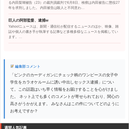
る内田梨瑚被告（23）の裁判員裁判で6月8日、検察は内田被告に懲役27
年を求刑しました。 内田被告は殺人と不同意わ…
巨人の阿部監督、逮捕w
Yahoo!ニュースは、新聞・通信社が配信するニュースのほか、映像、雑
誌や個人の書き手が執筆する記事など多種多様なニュースを掲載してい
ます。…
編集部コメント
「ピンクのカーディガンにチェック柄のワンピースの女子中
学生をカラオケルームに誘い中出しセックス逮捕」につい
て。この話題はいち早く情報をお届けすることを心がけまし
た。 ネット上でも多くのコメントが寄せられており、関心の
高さがうかがえます。 みなさんはこの件についてどのように
お考えですか？
週間人気記事