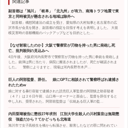
関連記事
副首都は「旭川」「岐阜」「北九州」が有力、南海トラフ地震で東
京と同時被災が懸念される地域は除外へ
「副首都」構想関連法の成立を受け、愛知県の大村知事と名古屋市の広
沢市長が会見を開き、副首都の指定を目指す考えを表明しました。 大規
模災害時の首都機能のバックアップなどを目的とした…
【なぜ射殺したのか】大阪で警察官が刃物を持った男に発砲し死
亡、批判殺到の見込みへ
4日午後、大阪府河内長野市で警察官が刃物を持った男に拳銃を発砲しま
した。銃弾は男に当たり、病院に搬送されましたが、死亡が確認されま
した。 警察によりますと、現場は河内長野市木戸…
巨人の阿部監督、辞任。 娘にGPTに相談されて警察呼ばれ逮捕さ
れたためw
娘に対する暴行容疑で逮捕された読売巨人軍監督の阿部慎之助容疑者
（４７）は２６日午前、山口寿一オーナーと面会し、監督を辞任すると
申し入れ、受理された。阿部前監督は「伝統ある巨人軍の監…
内田梨瑚被告に懲役27年求刑 江別大学生殺人の川村葉音は無期懲
役 強盗だから？てかどっちも北海道
旭川市で女子高校生を橋から転落させ、殺害したなどの罪に問われてい