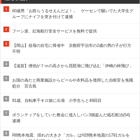
1
60歳男「お前らうるせえんだよ！」 ゲーセンで騒いでた大学生グ
ループにナイフを突き付けて逮捕
2
フーシ派、紅海航行安全サービスを無料で提供
3
【岡山】祖母の自宅に帰省中 京都府宇治市の2歳の男の子が行方
不明
4
【滋賀】僧侶が７ｍの高さから琵琶湖に飛び込む「伊崎の棹飛び」
5
お国の為だと商業施設からビールや衣料品を徴用した自衛官を免職
処分 宮古島
6
81歳、自転車千キロ旅に出発 小学生らと49回目
7
ボランティアをしていた教会に侵入しパン3個盗んだ砥石航治(54)
逮捕
8
R8熊本地震、揺れの大きさ「ガル」はH28熊本地震の1791ガルを