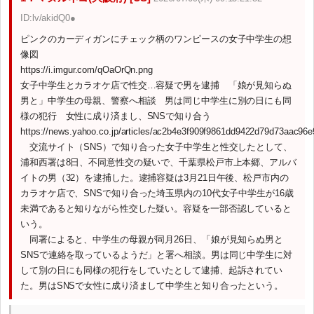
ID:lv/akidQ0●
ピンクのカーディガンにチェック柄のワンピースの女子中学生の想
像図
https://i.imgur.com/qOaOrQn.png
女子中学生とカラオケ店で性交…容疑で男を逮捕 「娘が見知らぬ
男と」中学生の母親、警察へ相談 男は同じ中学生に別の日にも同
様の犯行 女性に成り済まし、SNSで知り合う
https://news.yahoo.co.jp/articles/ac2b4e3f909f9861dd9422d79d73aac96
交流サイト（SNS）で知り合った女子中学生と性交したとして、
浦和西署は8日、不同意性交の疑いで、千葉県松戸市上本郷、アルバ
イトの男（32）を逮捕した。逮捕容疑は3月21日午後、松戸市内の
カラオケ店で、SNSで知り合った埼玉県内の10代女子中学生が16歳
未満であると知りながら性交した疑い。容疑を一部否認していると
いう。
同署によると、中学生の母親が同月26日、「娘が見知らぬ男と
SNSで連絡を取っているようだ」と署へ相談。男は同じ中学生に対
して別の日にも同様の犯行をしていたとして逮捕、起訴されてい
た。男はSNSで女性に成り済まして中学生と知り合ったという。