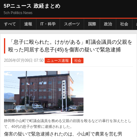
5Pニュース 政経まとめ
5ch Politics News
すべて
速報
IT・科学
スポーツ
国際
政治
社会
「息子に殴られた。けががある」町議会議員の父親を
殴った同居する息子(45)を傷害の疑いで緊急逮捕
2026年07月09日 07:50
ニュース速報
社会
静岡県小山町で町議会議員を務める父親の顔面を殴るなどの暴行を加えたとし
て、40代の息子が警察に逮捕されました。
傷害の疑いで緊急逮捕されたのは、小山町で農業を営む男