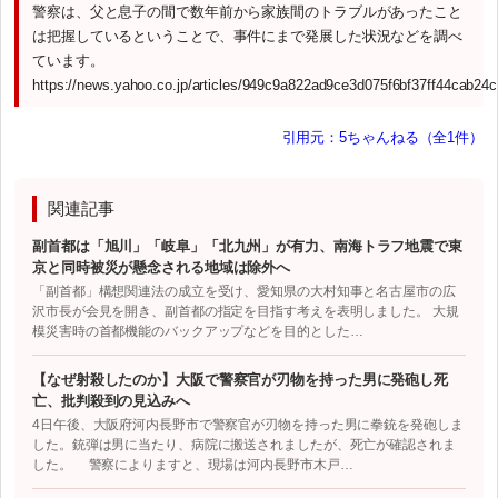
警察は、父と息子の間で数年前から家族間のトラブルがあったこと
は把握しているということで、事件にまで発展した状況などを調べ
ています。
https://news.yahoo.co.jp/articles/949c9a822ad9ce3d075f6bf37ff44cab24
引用元：5ちゃんねる（全1件）
関連記事
副首都は「旭川」「岐阜」「北九州」が有力、南海トラフ地震で東
京と同時被災が懸念される地域は除外へ
「副首都」構想関連法の成立を受け、愛知県の大村知事と名古屋市の広
沢市長が会見を開き、副首都の指定を目指す考えを表明しました。 大規
模災害時の首都機能のバックアップなどを目的とした…
【なぜ射殺したのか】大阪で警察官が刃物を持った男に発砲し死
亡、批判殺到の見込みへ
4日午後、大阪府河内長野市で警察官が刃物を持った男に拳銃を発砲しま
した。銃弾は男に当たり、病院に搬送されましたが、死亡が確認されま
した。 警察によりますと、現場は河内長野市木戸…