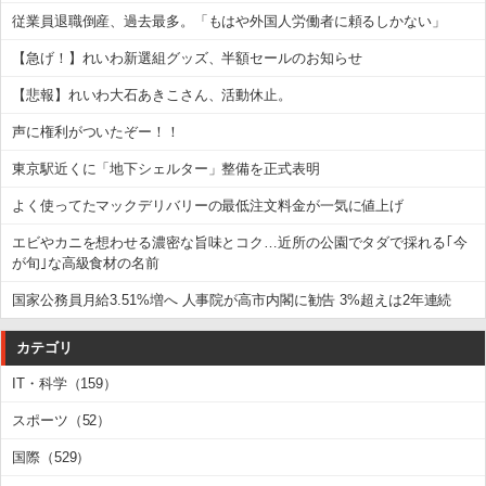
従業員退職倒産、過去最多。「もはや外国人労働者に頼るしかない」
【急げ！】れいわ新選組グッズ、半額セールのお知らせ
【悲報】れいわ大石あきこさん、活動休止。
声に権利がついたぞー！！
東京駅近くに「地下シェルター」整備を正式表明
よく使ってたマックデリバリーの最低注文料金が一気に値上げ
エビやカニを想わせる濃密な旨味とコク…近所の公園でタダで採れる｢今
が旬｣な高級食材の名前
国家公務員月給3.51%増へ 人事院が高市内閣に勧告 3%超えは2年連続
カテゴリ
IT・科学（159）
スポーツ（52）
国際（529）