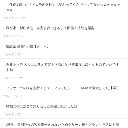
「住信SBI」が「ドコモの銀行」に変わってうんざりしてるやつｗｗｗｗｗ
ｗｗ
おまとめアンテナ
我が家・杉山裕之、自力歩行できるまで回復！退院を報告
おまとめアンテナ
絵恋空 画像455枚【ヌード】
ブルーアンテナ
近藤あさみ 大人になると衣装も下着になり露出度も高くなるのでいいです
よね～！
ブルーアンテナ
フッサーラの猫を心行くまでモフってたら・・・○○○○が全滅してた【再】
ブルーアンテナ
結婚式の二次会で知り合った娘達と乱交した話
ブルーアンテナ
JR東、長岡花火の客を乗せきれないためグリーン車とグランクラスにも詰