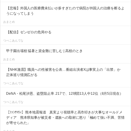
【悲報】外国人の医療費未払いが多すぎたので病院が外国人の治療を断るよ
うになってしまう
おまとめ
【配信】ゼンゼロの危局やる
つべこあんてな
甲子園出場校 猛暑と資金難に苦しむ | 高校のとき
おまとめ
【NHK激震】職員への性被害を公表…番組出演者Xは事実上の「出禁」か
正体巡り憶測広がる
つべこあんてな
DeNA・松尾汐恩、盗塁阻止率 .217で、12球団13人中12位（8月5日現在）
つべこあんてな
【ﾌｧﾝｻﾏﾘｨ】熊本地震報道 真実より視聴率と高市叩きが大事なオールドメ
ディア 熊本県知事が被災者・遺族への取材に怒り「極めて強い不満、苦情
が寄せられた」