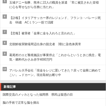
5
玉城デニー知事、熊本に22人の職員を派遣 「常に被災された皆様
に心を寄せながら任務に当たれ」
6
【訃報】イタリアサッカー界のレジェンド、フランコ・バレージ死
去 66歳 ACミラン一筋で活躍
7
【悲報】被害者「金庫に金を入れろと言われた」
8
北朝鮮核実験場周辺出身の脱北者 3割に染色体異常
9
葛尾村のエビ養殖施設が事業停止「これからというときに残念」電
気・燃料代かさみ赤字4000万円
10
アパレル大手会社「現金をレジに置いてきた？戻って金庫に納めて
こい」→ドカーン。現在取材お断り中
新着記事
国際交流のメッカとなった福岡県 県民は疑惑の目
脳の手術で正常な脳を摘出