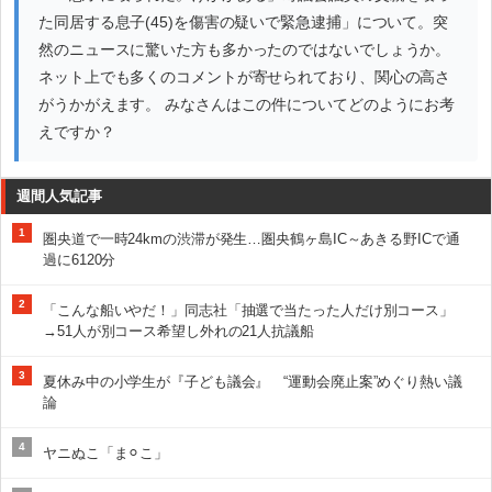
た同居する息子(45)を傷害の疑いで緊急逮捕」について。突
然のニュースに驚いた方も多かったのではないでしょうか。
ネット上でも多くのコメントが寄せられており、関心の高さ
がうかがえます。 みなさんはこの件についてどのようにお考
えですか？
週間人気記事
1
圏央道で一時24kmの渋滞が発生…圏央鶴ヶ島IC～あきる野ICで通
過に6120分
2
「こんな船いやだ！」同志社「抽選で当たった人だけ別コース」
→51人が別コース希望し外れの21人抗議船
3
夏休み中の小学生が『子ども議会』 “運動会廃止案”めぐり熱い議
論
4
ヤニぬこ「ま⚪︎こ」