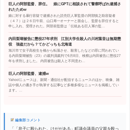
巨人の阿部監督、辞任。 娘にGPTに相談されて警察呼ばれ逮捕さ
れたためw
娘に対する暴行容疑で逮捕された読売巨人軍監督の阿部慎之助容疑者
（４７）は２６日午前、山口寿一オーナーと面会し、監督を辞任すると
申し入れ、受理された。阿部前監督は「伝統ある巨人軍の監…
内田梨瑚被告に懲役27年求刑 江別大学生殺人の川村葉音は無期懲
役 強盗だから？てかどっちも北海道
旭川市で女子高校生を橋から転落させ、殺害したなどの罪に問われてい
る内田梨瑚被告（23）の裁判員裁判で6月8日、検察は内田被告に懲役27
年を求刑しました。 内田被告は殺人と不同意わ…
巨人の阿部監督、逮捕w
Yahoo!ニュースは、新聞・通信社が配信するニュースのほか、映像、雑
誌や個人の書き手が執筆する記事など多種多様なニュースを掲載してい
ます。…
編集部コメント
「「息子に殴られた。けががある」町議会議員の父親を殴っ