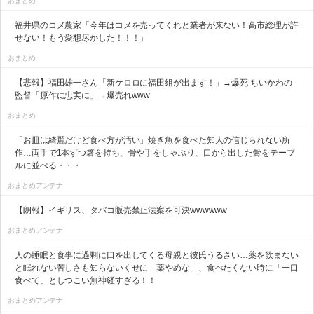
おまとめ
福井県のコメ農家「今年はコメを売ってくれと業者が来ない！高市総理が許
せない！もう愛想尽かした！！！」
おまとめ
【悲報】福田雄一さん「新ケロロに福田組が出ます！」→爆死 ちいかわの
監督「原作に忠実に」→爆売れwww
おまとめ
「お皿は綺麗だけど食べ方が汚い」焼き魚を食べた知人の信じられない所
作…両手で1本ずつ箸を持ち、骨や手をしゃぶり、口から出した骨をテーブ
ルに並べる・・・
おまとめアンテナ
【朗報】イギリス、タバコ販売禁止法案を可決wwwwww
おまとめアンテナ
人の睡眠と食事に過剰に口を出してくる母親と彼氏うるさい…薬を飲まない
と眠れない苦しさも知らないくせに「薬やめな」、食べたくない時に「一口
食べて」としつこい無神経すぎる！！
おまとめアンテナ