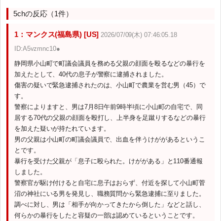
5chの反応（1件）
1：マンクス(福島県) [US]
2026/07/09(木) 07:46:05.18
ID:A5vzmnc10●
静岡県小山町で町議会議員を務める父親の顔面を殴るなどの暴行を
加えたとして、40代の息子が警察に逮捕されました。
傷害の疑いで緊急逮捕されたのは、小山町で農業を営む男（45）で
す。
警察によりますと、男は7月8日午前9時半頃に小山町の自宅で、同
居する70代の父親の顔面を殴打し、上半身を足蹴りするなどの暴行
を加えた疑いが持たれています。
男の父親は小山町の町議会議員で、出血を伴うけががあるというこ
とです。
暴行を受けた父親が「息子に殴られた。けががある」と110番通報
しました。
警察官が駆け付けると自宅に息子はおらず、付近を探して小山町菅
沼の神社にいる男を発見し、職務質問から緊急逮捕に至りました。
調べに対し、男は「相手が向かってきたから倒した」などと話し、
何らかの暴行をしたと容疑の一部は認めているということです。