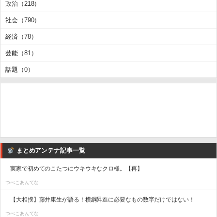
政治（218）
社会（790）
経済（78）
芸能（81）
話題（0）
まとめアンテナ記事一覧
実家で初めてのこたつにウキウキなクロ様。【再】
つべこあんてな
【大相撲】藤井康生が語る！横綱昇進に必要なもの数字だけではない！
つべこあんてな