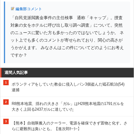
編集部コメント
「自民党派閥裏金事件の主任検事 通称「キャップ」。捜査
対象の女をホテルに呼び出し取り調べ調査」について。突然
のニュースに驚いた方も多かったのではないでしょうか。 ネ
ット上でも多くのコメントが寄せられており、関心の高さが
うかがえます。 みなさんはこの件についてどのようにお考え
ですか？
週間人気記事
1
ボランティアをしていた教会に侵入しパン3個盗んだ砥石航治(54)
逮捕
2
R8熊本地震、揺れの大きさ「ガル」はH28熊本地震の1791ガルを
大きく上回る2437ガルに達していた
3
【熊本】自衛隊搬入のクーラー、電源を確保できず置物と化す。さ
らに避難所は臭いとも。【進次郎ｸｰﾗｰ】