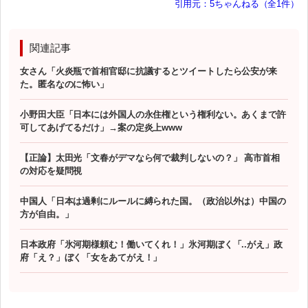
引用元：5ちゃんねる（全1件）
関連記事
女さん「火炎瓶で首相官邸に抗議するとツイートしたら公安が来
た。匿名なのに怖い」
小野田大臣「日本には外国人の永住権という権利ない。あくまで許
可してあげてるだけ」→案の定炎上www
【正論】太田光「文春がデマなら何で裁判しないの？」 高市首相
の対応を疑問視
中国人「日本は過剰にルールに縛られた国。（政治以外は）中国の
方が自由。」
日本政府「氷河期様頼む！働いてくれ！」氷河期ぼく「..がえ」政
府「え？」ぼく「女をあてがえ！」