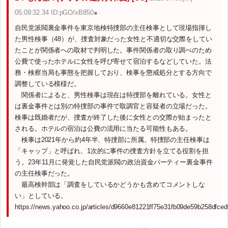
05:09:32.34 ID:pGO/xB850●
自民党派閥裏金事件を東京地検特捜部の主任検事として現場指揮し
た男性検事（48）が、捜査対象だった女性と不適切な交際をしてい
たことが関係者への取材で判明した。事件関係者の取り調べのため
公費で使ったホテルに女性を呼び寄せて宿泊するなどしていた。法
務・検察当局も事態を把握しており、検事を懲戒処分とする方向で
調整している模様だ。
関係者によると、男性検事は現在は特捜部を離れている。女性と
は裏金事件とは別の特捜部の事件で取調官と容疑者の立場だった。
検事は既婚者だが、捜査が終了した後に女性との交際が始まったと
される。ホテルの宿泊は公費の流用に当たる可能性もある。
検事は2021年から約4年半、特捜部に所属。特捜部の主任検事は
「キャップ」と呼ばれ、1次的に事件の捜査方針を立てる役割を担
う。23年11月に発覚した自民党派閥の政治資金パーティー裏金事件
の主任検事だった。
最高検幹部は「調査をしているかどうかも含めてコメントしな
い」としている。
https://news.yahoo.co.jp/articles/d9660e81221ff75e31fb09de59b258dfce