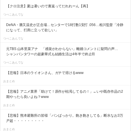
【クロ注意】夏は暑いので裏返ってだれれーん【再】
つべこあんてな
DeNA・勝又温史が正念場…センターで18打数1安打 .056…相川監督「冷静
になって、打席に立って欲しい」
つべこあんてな
元TBS 山本里菜アナ 「感覚がわからない」離婚コメントに疑問の声…
シャンパンタワーの超豪華式も結婚生活は4年半で終止符
つべこあんてな
【悲報】日本のライオンさん、ガチで溶けるwww
おまとめ
【悲報】アニメ業界「助けて！原作が枯渇してるの！」←いや既存作品の2
期やったら良いよね？www
おまとめ
【悲報】熊本避難所の皆様「パンばっかり。飽き飽きしてる」断水なお3万
戸超・・・・・・・・・
おまとめ