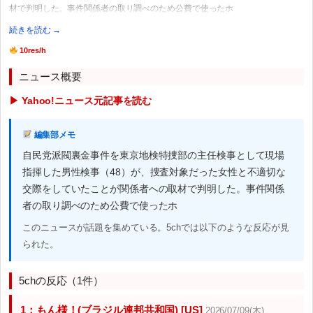
材で判明した。事件関係者の取り調べのため公費で使ったホ
続きを読む →
10res/h
ニュース概要
▶ Yahoo!ニュース元記事を読む
編集部メモ
自民党派閥裏金事件を東京地検特捜部の主任検事として現場
指揮した男性検事（48）が、捜査対象だった女性と不適切な
交際をしていたことが関係者への取材で判明した。事件関係
者の取り調べのため公費で使ったホ
このニュースが話題を集めている。5chでは以下のような反応が見
られた。
5chの反応（1件）
1：もん様！(ブラジル連邦共和国) [US]
2026/07/09(木)