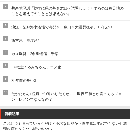
4
共産党区議「執拗に県の募金窓口へ誘導しようとするのは被災地の
ことを考えてのこととは思えない」
5
浪江・請戸海水浴場で海開き 東日本大震災後初、16年ぶり
6
熊本県 震度5弱
7
ガス爆発 2名重軽傷 千葉
8
FX戦士くるみちゃんアニメ化
9
28年前の思い出
10
たかだか4人程度で仲違いしたくせに、世界平和とか言ってるジョ
ン・レノンてなんなの？
新着記事
これいつも言っているんだけど不潔な店だから食中毒出す訳でもないせ清
潔な店だからない訳でもない