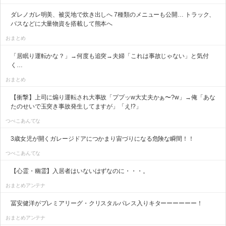
ダレノガレ明美、被災地で炊き出しへ 7種類のメニューも公開… トラック、
バスなどに大量物資を搭載して熊本へ
おまとめ
「居眠り運転かな？」→何度も追突→夫婦「これは事故じゃない」と気付
く…
おまとめ
【衝撃】上司に煽り運転され大事故「ププッw大丈夫かぁ〜?w」→俺「あな
たのせいで玉突き事故発生してますが」「え!?」
つべこあんてな
3歳女児が開くガレージドアにつかまり宙づりになる危険な瞬間！！
つべこあんてな
【心霊・幽霊】入居者はいないはずなのに・・・。
おまとめアンテナ
冨安健洋がプレミアリーグ・クリスタルパレス入りキターーーーーー！
おまとめアンテナ