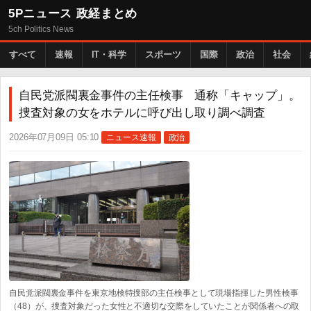
5Pニュース 政経まとめ
5ch Politics News
すべて
速報
IT・科学
スポーツ
国際
政治
社会
自民党派閥裏金事件の主任検事 通称「キャップ」。
捜査対象の女をホテルに呼び出し取り調べ調査
2026年07月09日 05:10
ニュース速報
政治
自民党派閥裏金事件を東京地検特捜部の主任検事として現場指揮した男性検事
（48）が、捜査対象だった女性と不適切な交際をしていたことが関係者への取