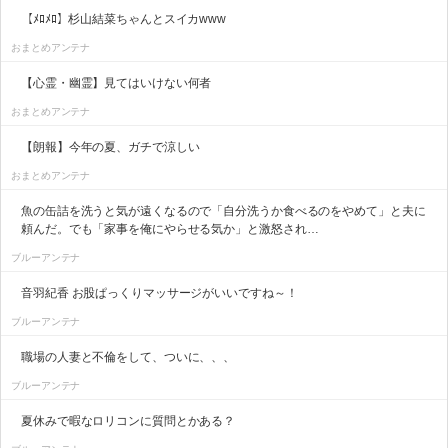
【ﾒﾛﾒﾛ】杉山結菜ちゃんとスイカwww
おまとめアンテナ
【心霊・幽霊】見てはいけない何者
おまとめアンテナ
【朗報】今年の夏、ガチで涼しい
おまとめアンテナ
魚の缶詰を洗うと気が遠くなるので「自分洗うか食べるのをやめて」と夫に
頼んだ。でも「家事を俺にやらせる気か」と激怒され…
ブルーアンテナ
音羽紀香 お股ぱっくりマッサージがいいですね～！
ブルーアンテナ
職場の人妻と不倫をして、ついに、、、
ブルーアンテナ
夏休みで暇なロリコンに質問とかある？