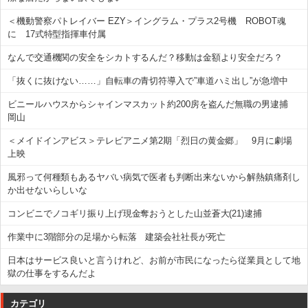
＜機動警察パトレイバー EZY＞イングラム・プラス2号機 ROBOT魂
に 17式特型指揮車付属
なんで交通機関の安全をシカトするんだ？移動は金額より安全だろ？
「抜くに抜けない……」自転車の青切符導入で”車道ハミ出し”が急増中
ビニールハウスからシャインマスカット約200房を盗んだ無職の男逮捕
岡山
＜メイドインアビス＞テレビアニメ第2期「烈日の黄金郷」 9月に劇場
上映
風邪って何種類もあるヤバい病気で医者も判断出来ないから解熱鎮痛剤し
か出せないらしいな
コンビニでノコギリ振り上げ現金奪おうとした山並蒼大(21)逮捕
作業中に3階部分の足場から転落 建築会社社長が死亡
日本はサービス良いと言うけれど、お前が市民になったら従業員として地
獄の仕事をするんだよ
カテゴリ